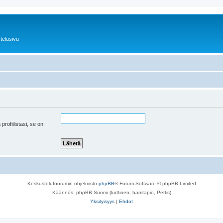
telusivu
 profiilistasi, se on
Keskustelufoorumin ohjelmisto
phpBB
® Forum Software © phpBB Limited
Käännös: phpBB Suomi (lurttinen, harritapio, Pettis)
Yksityisyys
|
Ehdot