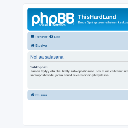
ThisHardLand
Bruce Springsteen -aiheinen keskus
Pikalinkit
UKK
Etusivu
Nollaa salasana
Sähköposti:
Tämän täytyy olla tiliisi liitetty sähköpostiosoite. Jos et ole vaihtanut sitä
sähköpostiosoite, jonka annoit rekisteröinnin yhteydessä.
Etusivu