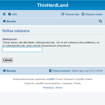
ThisHardLand
UKK
Rekisteröidy
Kirjaudu sisään
E
Etusivu
t
Nollaa salasana
s
i
Sähköposti:
Tämän täytyy olla tiliisi liitetty sähköpostiosoite. Jos et ole vaihtanut sitä profiilistasi, se
on sähköpostiosoite, jonka annoit rekisteröinnin yhteydessä.
Etusivu
Poista evästeet
Kaikki ajat ovat
UTC+03:00
Keskustelufoorumin ohjelmisto
phpBB
® Forum Software © phpBB Limited
Käännös: phpBB Suomi (lurttinen, harritapio, Pettis)
Yksityisyys
|
Ehdot