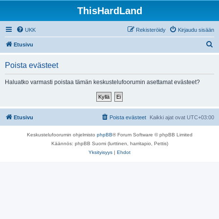
ThisHardLand
UKK
Rekisteröidy
Kirjaudu sisään
E
Etusivu
t
Poista evästeet
s
i
Haluatko varmasti poistaa tämän keskustelufoorumin asettamat evästeet?
Etusivu
Poista evästeet
Kaikki ajat ovat
UTC+03:00
Keskustelufoorumin ohjelmisto
phpBB
® Forum Software © phpBB Limited
Käännös: phpBB Suomi (lurttinen, harritapio, Pettis)
Yksityisyys
|
Ehdot