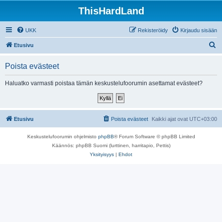
ThisHardLand
UKK
Rekisteröidy
Kirjaudu sisään
E
Etusivu
t
Poista evästeet
s
i
Haluatko varmasti poistaa tämän keskustelufoorumin asettamat evästeet?
Etusivu
Poista evästeet
Kaikki ajat ovat
UTC+03:00
Keskustelufoorumin ohjelmisto
phpBB
® Forum Software © phpBB Limited
Käännös: phpBB Suomi (lurttinen, harritapio, Pettis)
Yksityisyys
|
Ehdot