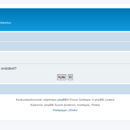
telusivu
 evästeet?
Keskustelufoorumin ohjelmisto
phpBB
® Forum Software © phpBB Limited
Käännös: phpBB Suomi (lurttinen, harritapio, Pettis)
Yksityisyys
|
Ehdot