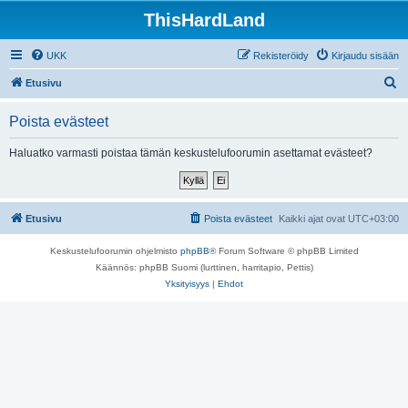
ThisHardLand
UKK
Rekisteröidy
Kirjaudu sisään
E
Etusivu
t
Poista evästeet
s
i
Haluatko varmasti poistaa tämän keskustelufoorumin asettamat evästeet?
Etusivu
Poista evästeet
Kaikki ajat ovat
UTC+03:00
Keskustelufoorumin ohjelmisto
phpBB
® Forum Software © phpBB Limited
Käännös: phpBB Suomi (lurttinen, harritapio, Pettis)
Yksityisyys
|
Ehdot