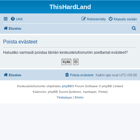
ThisHardLand
UKK
Rekisteröidy
Kirjaudu sisään
E
Etusivu
t
Poista evästeet
s
i
Haluatko varmasti poistaa tämän keskustelufoorumin asettamat evästeet?
Etusivu
Poista evästeet
Kaikki ajat ovat
UTC+03:00
Keskustelufoorumin ohjelmisto
phpBB
® Forum Software © phpBB Limited
Käännös: phpBB Suomi (lurttinen, harritapio, Pettis)
Yksityisyys
|
Ehdot