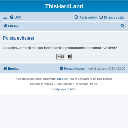
ThisHardLand
UKK
Rekisteröidy
Kirjaudu sisään
E
Etusivu
t
Poista evästeet
s
i
Haluatko varmasti poistaa tämän keskustelufoorumin asettamat evästeet?
Etusivu
Poista evästeet
Kaikki ajat ovat
UTC+03:00
Keskustelufoorumin ohjelmisto
phpBB
® Forum Software © phpBB Limited
Käännös: phpBB Suomi (lurttinen, harritapio, Pettis)
Yksityisyys
|
Ehdot