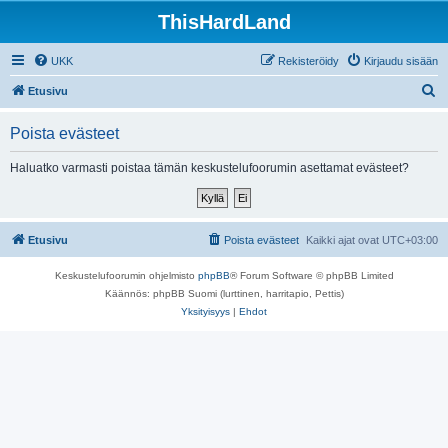
ThisHardLand
UKK
Rekisteröidy
Kirjaudu sisään
E
Etusivu
t
Poista evästeet
s
i
Haluatko varmasti poistaa tämän keskustelufoorumin asettamat evästeet?
Etusivu
Poista evästeet
Kaikki ajat ovat
UTC+03:00
Keskustelufoorumin ohjelmisto
phpBB
® Forum Software © phpBB Limited
Käännös: phpBB Suomi (lurttinen, harritapio, Pettis)
Yksityisyys
|
Ehdot