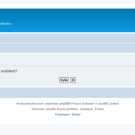
telusivu
 evästeet?
Keskustelufoorumin ohjelmisto
phpBB
® Forum Software © phpBB Limited
Käännös: phpBB Suomi (lurttinen, harritapio, Pettis)
Yksityisyys
|
Ehdot