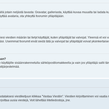
mällä jotain neljästä tavasta: Gravatar, galleriasta, käyttää kuvaa muualta tai ladata
äyttää avataria, ota yhteyttä foorumin ylläpitäjään.
iesi viestien määrän tai tietyt käyttäjät, kuten ylläpitäjät tai valvojat. Yleensä et vo
i. Useimmat foorumit eivät siedä tätä ja valvojat tai ylläpitäjät voivat yksinkertaise
aan?
le käyttäjille sisäänrakennetulla sähköpostilomakkeella ja vain jos ylläpitäjä sallii
stijärjestelmää.
stataksesi viestiketjuun klikkaa "Vastaa Viestiin". Viestien kirjoittaminen voi vaatia
joittaa uusia viestejä, Voit lähettää liitetiedostoja, jne.