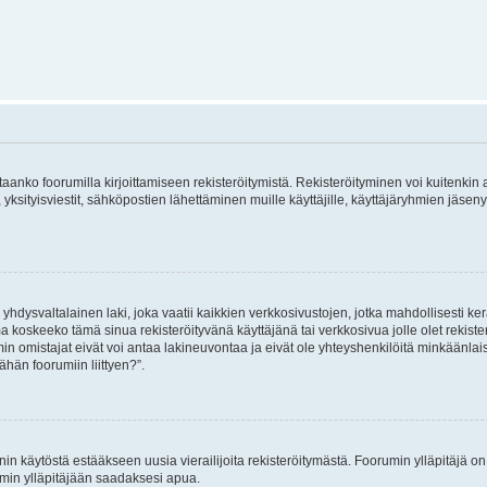
vitaanko foorumilla kirjoittamiseen rekisteröitymistä. Rekisteröityminen voi kuitenkin
 yksityisviestit, sähköpostien lähettäminen muille käyttäjille, käyttäjäryhmien jäs
hdysvaltalainen laki, joka vaatii kaikkien verkkosivustojen, jotka mahdollisesti kerää
a koskeeko tämä sinua rekisteröityvänä käyttäjänä tai verkkosivua jolle olet rekis
 omistajat eivät voi antaa lakineuvontaa ja eivät ole yhteyshenkilöitä minkäänla
ähän foorumiin liittyen?”.
nin käytöstä estääkseen uusia vierailijoita rekisteröitymästä. Foorumin ylläpitäjä on v
umin ylläpitäjään saadaksesi apua.