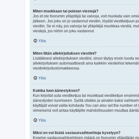
Miten muokkaan tai poistan viestejä?
Jos et ole foorumin ylläpitäjä tai valvoja, voit muokata vain om
jälkeen. Jos joku on jo vastannut viestiin, löydät viestiketjuu
viestiin. Se ei näy, jos valvoja tai ylläpitäjä muokkaa viestiä,
viestejä, jos niihin on joku vastannut.
Ylös
Miten liitän allekirjoituksen viestiini?
Lisätäksesi allekirjoituksen viestiisi, sinun täytyy ensin luoda s
allekirjoituksen automaattisesti aina kaikkiin viesteihisi tekemäl
viestinkirjoituslomakkeessa.
Ylös
Kuinka luon äänestyksen?
Kun kirjoitat uuta viestiketjua tai muokkaat viestiketjun ensimmäi
äänestysten luomiseen. Syötä otsikko ja ainakin kaksi vaihtoehto
käyttäjät voivat valita kohdasta You can also set the number of
viimeisenä voit antaa käyttäjille mahdollisuuden muuttaa ääntä
Ylös
Miksi en voi lisätä vastausvaihtoehtoja kyselyyn?
Kyselyn vastausvaihtoehtojen määrä on foorumin ylläpitäjän määr