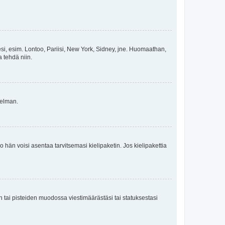
esi, esim. Lontoo, Pariisi, New York, Sidney, jne. Huomaathan,
a tehdä niin.
gelman.
ko hän voisi asentaa tarvitsemasi kielipaketin. Jos kielipakettia
en tai pisteiden muodossa viestimäärästäsi tai statuksestasi