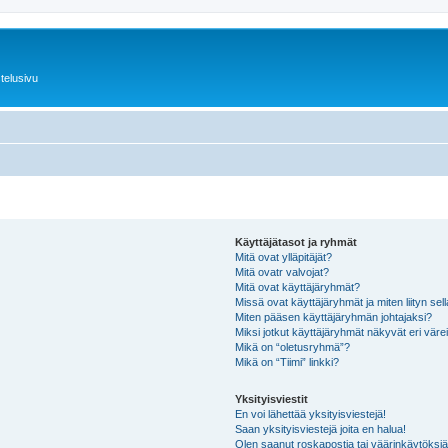
telusivu
Käyttäjätasot ja ryhmät
Mitä ovat ylläpitäjät?
Mitä ovatr valvojat?
Mitä ovat käyttäjäryhmät?
Missä ovat käyttäjäryhmät ja miten liityn sel
Miten pääsen käyttäjäryhmän johtajaksi?
Miksi jotkut käyttäjäryhmät näkyvät eri värei
Mikä on “oletusryhmä”?
Mikä on “Tiimi” linkki?
Yksityisviestit
En voi lähettää yksityisviestejä!
Saan yksityisviestejä joita en halua!
Olen saanut roskapostia tai väärinkäytöksiä s