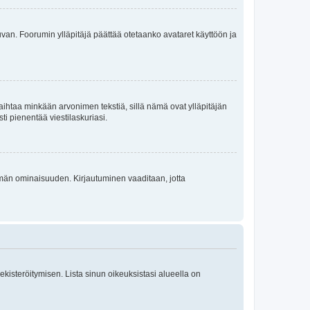
 kuvan. Foorumin ylläpitäjä päättää otetaanko avataret käyttöön ja
i vaihtaa minkään arvonimen tekstiä, sillä nämä ovat ylläpitäjän
sti pienentää viestilaskuriasi.
 tämän ominaisuuden. Kirjautuminen vaaditaan, jotta
 rekisteröitymisen. Lista sinun oikeuksistasi alueella on