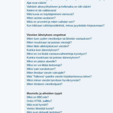
Ajat ovat väärin!
Vaihdoin aikavyöhykkeen ja kellonaika on silti väärin!
Kieleni ei ole valittavana!
Mitä kuvia on käyttäjänimeni vieressä?
Miten asetan avataren?
Mikä on arvonimi ja miten vaihdan sen?
Kun klikkaan sähköpostilinkkiä, minua pyydetään kirjautumaan?
Viestien lähetyksen ongelmat
Miten luon uuden viestiketjun tai lähetän vastauksen?
Miten muokkaan tai poistan viestejä?
Miten liitän allekirjoituksen viestiini?
Kuinka luon äänestyksen?
Miksi en voi lisätä vastausvaihtoehtoja kyselyyn?
Kuinka muokkaan tai poistan äänestyksen?
Miksi en pääse alueelle?
Miksi en voi liittää tiedostoja?
Miksi sain varoituksen?
Miten ilmoitan viestin valvojalle?
Mitä “Tallenna”-painike viestin kirjoittamisessa tekee?
Miksi minun viestini tarvitsee hyväksynnän?
Miten tönäisen viestiketjuani?
Muotoilu ja aiheiden tyypit
Mikä on BBCode?
Onko HTML sallittu?
Mitä ovat hymiöt?
Voinko lähettää kuvia?
Mitä ovat globaalit tiedotteet?