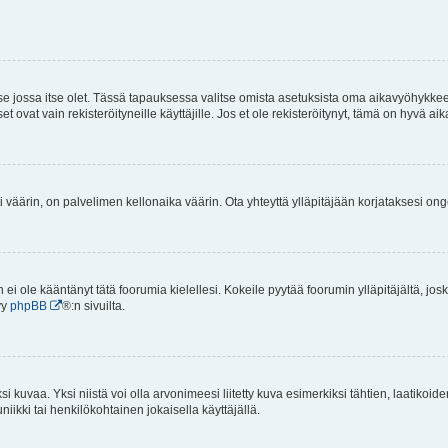
 se jossa itse olet. Tässä tapauksessa valitse omista asetuksista oma aikavyöhykke
vat vain rekisteröityneille käyttäjille. Jos et ole rekisteröitynyt, tämä on hyvä aik
i väärin, on palvelimen kellonaika väärin. Ota yhteyttä ylläpitäjään korjataksesi on
an ei ole kääntänyt tätä foorumia kielellesi. Kokeile pyytää foorumin ylläpitäjältä, jos
yy
phpBB
®:n sivuilta.
 kuvaa. Yksi niistä voi olla arvonimeesi liitetty kuva esimerkiksi tähtien, laatikoid
iikki tai henkilökohtainen jokaisella käyttäjällä.