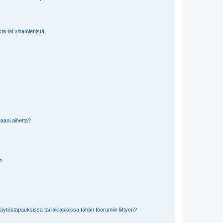
sta tai vihamiehistä
aani aihetta?
a?
töstapauksissa tai lakiasioissa tähän foorumiin liittyen?