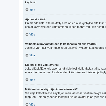
käyttäjiin.
Ylös
Ajat ovat väärin!
On mahdollista, että näytetty aika on eri aikavyöhykkeeltä kuin
että aikavyöhykkeen vaihtaminen, kuten monet muutkin asetukset o
Ylös
Vaihdoin aikavyöhykkeen ja kellonaika on silti väärin!
Jos olet varmasti valinnut oikean aikavyöhykkeen ja aika on silt
Ylös
Kieleni ei ole valittavana!
Joko ylläpitäjä ei ole asentanut kielellesi kielipakettia tai kuka
ei ole olemassa, voit luoda uuden käännöksen. Lisätietoja löyt
Ylös
Mitä kuvia on käyttäjänimeni vieressä?
Viestejä katsottaessa käyttäjänimen vieressä saattaa näkyä kaksi
riippuen. Toinen, yleensä isompi kuva on avatar ja on yleensä un
Ylös