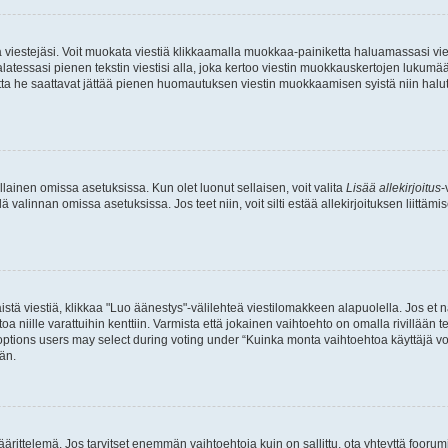
ia viestejäsi. Voit muokata viestiä klikkaamalla muokkaa-painiketta haluamassasi vies
n palatessasi pienen tekstin viestisi alla, joka kertoo viestin muokkauskertojen luk
 mutta he saattavat jättää pienen huomautuksen viestin muokkaamisen syistä niin halu
ellainen omissa asetuksissa. Kun olet luonut sellaisen, voit valita
Lisää allekirjoitus
-
lä valinnan omissa asetuksissa. Jos teet niin, voit silti estää allekirjoituksen liittäm
stä viestiä, klikkaa "Luo äänestys"-välilehteä viestilomakkeen alapuolella. Jos et näe
a niille varattuihin kenttiin. Varmista että jokainen vaihtoehto on omalla rivillään
 options users may select during voting under “Kuinka monta vaihtoehtoa käyttäjä voi
än.
ittelemä. Jos tarvitset enemmän vaihtoehtoja kuin on sallittu, ota yhteyttä foorumi