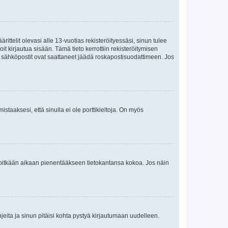
ttelit olevasi alle 13-vuotias rekisteröityessäsi, sinun tulee
it kirjautua sisään. Tämä tieto kerrottiin rekisteröitymisen
ai sähköpostit ovat saattaneet jäädä roskapostisuodattimeen. Jos
staaksesi, että sinulla ei ole porttikieltoja. On myös
neet pitkään aikaan pienentääkseen tietokantansa kokoa. Jos näin
jeita ja sinun pitäisi kohta pystyä kirjautumaan uudelleen.