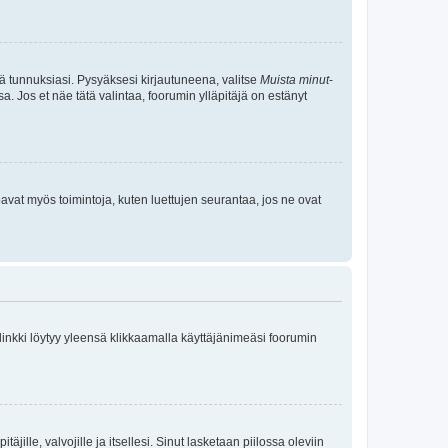
tä tunnuksiasi. Pysyäksesi kirjautuneena, valitse
Muista minut
-
sa. Jos et näe tätä valintaa, foorumin ylläpitäjä on estänyt
oavat myös toimintoja, kuten luettujen seurantaa, jos ne ovat
 linkki löytyy yleensä klikkaamalla käyttäjänimeäsi foorumin
äjille, valvojille ja itsellesi. Sinut lasketaan piilossa oleviin