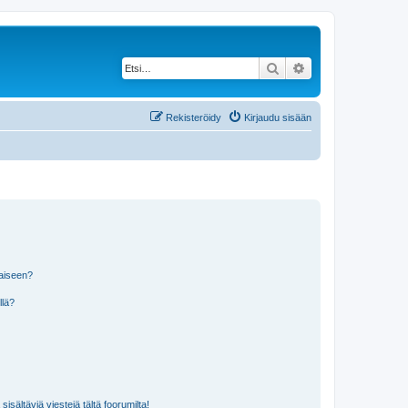
Etsi
Tarkennettu haku
Rekisteröidy
Kirjaudu sisään
laiseen?
llä?
isältäviä viestejä tältä foorumilta!