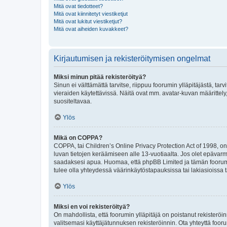
Mitä ovat tiedotteet?
Mitä ovat kiinnitetyt viestiketjut
Mitä ovat lukitut viestiketjut?
Mitä ovat aiheiden kuvakkeet?
Kirjautumisen ja rekisteröitymisen ongelmat
Miksi minun pitää rekisteröityä?
Sinun ei välttämättä tarvitse, riippuu foorumin ylläpitäjästä, tar
vieraiden käytettävissä. Näitä ovat mm. avatar-kuvan määrittely,
suositeltavaa.
Ylös
Mikä on COPPA?
COPPA, tai Children’s Online Privacy Protection Act of 1998, on y
luvan tietojen keräämiseen alle 13-vuotiaalta. Jos olet epävarm
saadaksesi apua. Huomaa, että phpBB Limited ja tämän foorumin
tulee olla yhteydessä väärinkäytöstapauksissa tai lakiasioissa t
Ylös
Miksi en voi rekisteröityä?
On mahdollista, että foorumin ylläpitäjä on poistanut rekisteröin
valitsemasi käyttäjätunnuksen rekisteröinnin. Ota yhteyttä foor