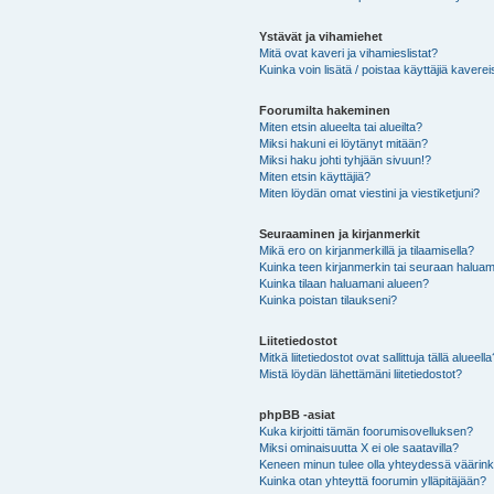
Ystävät ja vihamiehet
Mitä ovat kaveri ja vihamieslistat?
Kuinka voin lisätä / poistaa käyttäjiä kaverei
Foorumilta hakeminen
Miten etsin alueelta tai alueilta?
Miksi hakuni ei löytänyt mitään?
Miksi haku johti tyhjään sivuun!?
Miten etsin käyttäjiä?
Miten löydän omat viestini ja viestiketjuni?
Seuraaminen ja kirjanmerkit
Mikä ero on kirjanmerkillä ja tilaamisella?
Kuinka teen kirjanmerkin tai seuraan haluam
Kuinka tilaan haluamani alueen?
Kuinka poistan tilaukseni?
Liitetiedostot
Mitkä liitetiedostot ovat sallittuja tällä alueell
Mistä löydän lähettämäni liitetiedostot?
phpBB -asiat
Kuka kirjoitti tämän foorumisovelluksen?
Miksi ominaisuutta X ei ole saatavilla?
Keneen minun tulee olla yhteydessä väärinkäy
Kuinka otan yhteyttä foorumin ylläpitäjään?