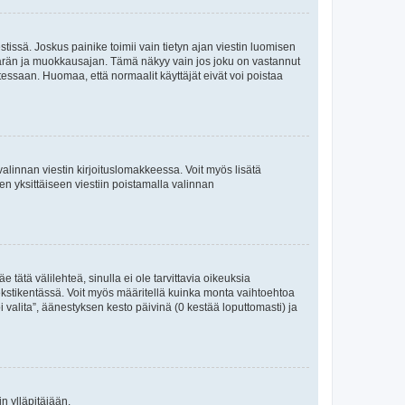
tissä. Joskus painike toimii vain tietyn ajan viestin luomisen
umäärän ja muokkausajan. Tämä näkyy vain jos joku on vastannut
tessaan. Huomaa, että normaalit käyttäjät eivät voi poistaa
valinnan viestin kirjoituslomakkeessa. Voit myös lisätä
isen yksittäiseen viestiin poistamalla valinnan
 tätä välilehteä, sinulla ei ole tarvittavia oikeuksia
 tekstikentässä. Voit myös määritellä kuinka monta vaihtoehtoa
 valita”, äänestyksen kesto päivinä (0 kestää loputtomasti) ja
n ylläpitäjään.