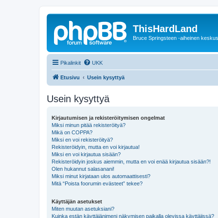
ThisHardLand
Bruce Springsteen -aiheinen keskus
Pikalinkit
UKK
Etusivu
Usein kysyttyä
Usein kysyttyä
Kirjautumisen ja rekisteröitymisen ongelmat
Miksi minun pitää rekisteröityä?
Mikä on COPPA?
Miksi en voi rekisteröityä?
Rekisteröidyin, mutta en voi kirjautua!
Miksi en voi kirjautua sisään?
Rekisteröidyin joskus aiemmin, mutta en voi enää kirjautua sisään?!
Olen hukannut salasanani!
Miksi minut kirjataan ulos automaattisesti?
Mitä “Poista foorumin evästeet” tekee?
Käyttäjän asetukset
Miten muutan asetuksiani?
Kuinka estän käyttäjänimeni näkymisen paikalla olevissa käyttäjissä?