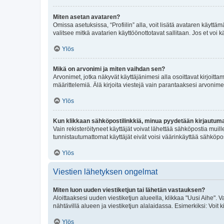
Miten asetan avataren?
Omissa asetuksissa, “Profiilin” alla, voit lisätä avataren käyttä
valitsee mitkä avatarien käyttöönottotavat sallitaan. Jos et voi k
Ylös
Mikä on arvonimi ja miten vaihdan sen?
Arvonimet, jotka näkyvät käyttäjänimesi alla osoittavat kirjoittam
määrittelemiä. Älä kirjoita viestejä vain parantaaksesi arvonimeäs
Ylös
Kun klikkaan sähköpostilinkkiä, minua pyydetään kirjautum
Vain rekisteröityneet käyttäjät voivat lähettää sähköpostia muil
tunnistautumattomat käyttäjät eivät voisi väärinkäyttää sähköpo
Ylös
Viestien lähetyksen ongelmat
Miten luon uuden viestiketjun tai lähetän vastauksen?
Aloittaaksesi uuden viestiketjun alueella, klikkaa "Uusi Aihe". Va
nähtävillä alueen ja viestiketjun alalaidassa. Esimerkiksi: Voit kir
Ylös