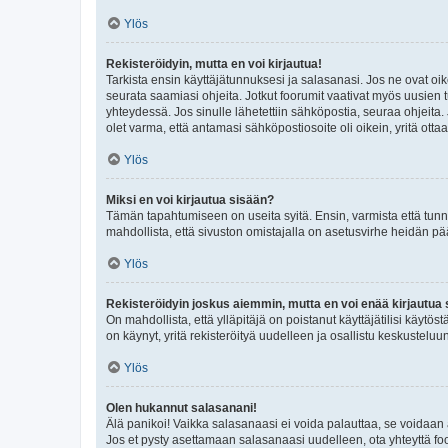
Ylös
Rekisteröidyin, mutta en voi kirjautua!
Tarkista ensin käyttäjätunnuksesi ja salasanasi. Jos ne ovat oik
seurata saamiasi ohjeita. Jotkut foorumit vaativat myös uusien tu
yhteydessä. Jos sinulle lähetettiin sähköpostia, seuraa ohjeita
olet varma, että antamasi sähköpostiosoite oli oikein, yritä ottaa
Ylös
Miksi en voi kirjautua sisään?
Tämän tapahtumiseen on useita syitä. Ensin, varmista että tunnuk
mahdollista, että sivuston omistajalla on asetusvirhe heidän pää
Ylös
Rekisteröidyin joskus aiemmin, mutta en voi enää kirjautua 
On mahdollista, että ylläpitäjä on poistanut käyttäjätilisi käytö
on käynyt, yritä rekisteröityä uudelleen ja osallistu keskusteluu
Ylös
Olen hukannut salasanani!
Älä panikoi! Vaikka salasanaasi ei voida palauttaa, se voidaan 
Jos et pysty asettamaan salasanaasi uudelleen, ota yhteyttä foo