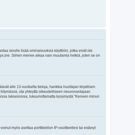
 antaa sinulle lisää ominaisuuksia käyttöön, jotka eivät ole
enyys jne. Siihen menee aikaa vain muutamia hetkiä, joten se on
vät alle 13-vuotiailta tietoja, hankkia huoltajan kirjallisen
teröitymässä, ota yhteyttä oikeudelliseen neuvonantajaan
isissa lakiasioissa, lukuunottamatta kysymystä “Keneen minun
oinut myös asettaa porttikiellon IP-osoitteellesi tai estänyt