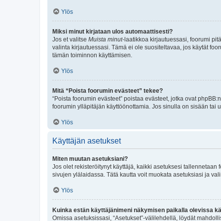
Ylös
Miksi minut kirjataan ulos automaattisesti?
Jos et valitse
Muista minut
-laatikkoa kirjautuessasi, foorumi pi
valinta kirjautuessasi. Tämä ei ole suositeltavaa, jos käytät foo
tämän toiminnon käyttämisen.
Ylös
Mitä “Poista foorumin evästeet” tekee?
“Poista foorumin evästeet” poistaa evästeet, jotka ovat phpBB:n 
foorumin ylläpitäjän käyttöönottamia. Jos sinulla on sisään ta
Ylös
Käyttäjän asetukset
Miten muutan asetuksiani?
Jos olet rekisteröitynyt käyttäjä, kaikki asetuksesi tallennetaa
sivujen ylälaidassa. Tätä kautta voit muokata asetuksiasi ja vali
Ylös
Kuinka estän käyttäjänimeni näkymisen paikalla olevissa kä
Omissa asetuksissasi, “Asetukset”-välilehdellä, löydät mahdoll