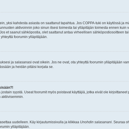
ein, yksi kahdesta asiasta on saattanut tapahtua. Jos COPPA-tuki on käytössä ja määri
nnusten aktivoinnin joko sinun itsesi toimesta tai ylläpitäjän toimesta ennen kuin vo
. Jos et saanut sähköpostia, olet saattanut antaa virheellisen sähköpostiosoitteen t
 yhteyttä foorumin ylläpitäjään.
sesi ja salasanasi ovat oikein. Jos ne ovat, ota yhteyttä foorumin ylläpitäjään varmi
ssään ja heidän pitäisi korjata se.
sisään?!
stä jostain syystä. Useat foorumit myös poistavat käyttäjiä, jotka eivät ole kirjoitta
n aktiivisemmin.
asettaa uudelleen. Käy kirjautumissivulla ja klikkaa
Unohdin salasanani
. Seuraa oh
rumin ylläpitäjään.