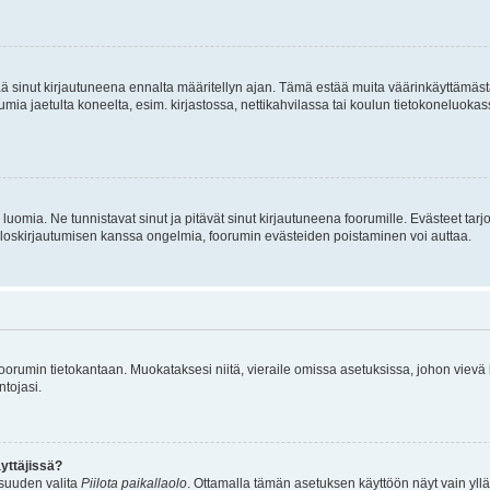
tää sinut kirjautuneena ennalta määritellyn ajan. Tämä estää muita väärinkäyttämäs
rumia jaetulta koneelta, esim. kirjastossa, nettikahvilassa tai koulun tietokoneluokas
luomia. Ne tunnistavat sinut ja pitävät sinut kirjautuneena foorumille. Evästeet tarj
i uloskirjautumisen kanssa ongelmia, foorumin evästeiden poistaminen voi auttaa.
n foorumin tietokantaan. Muokataksesi niitä, vieraile omissa asetuksissa, johon vievä
ntojasi.
yttäjissä?
isuuden valita
Piilota paikallaolo
. Ottamalla tämän asetuksen käyttöön näyt vain ylläpit