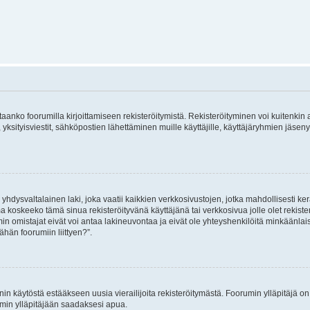
vitaanko foorumilla kirjoittamiseen rekisteröitymistä. Rekisteröityminen voi kuitenkin
 yksityisviestit, sähköpostien lähettäminen muille käyttäjille, käyttäjäryhmien jäs
hdysvaltalainen laki, joka vaatii kaikkien verkkosivustojen, jotka mahdollisesti kerää
a koskeeko tämä sinua rekisteröityvänä käyttäjänä tai verkkosivua jolle olet rekis
 omistajat eivät voi antaa lakineuvontaa ja eivät ole yhteyshenkilöitä minkäänla
ähän foorumiin liittyen?”.
nin käytöstä estääkseen uusia vierailijoita rekisteröitymästä. Foorumin ylläpitäjä on v
umin ylläpitäjään saadaksesi apua.