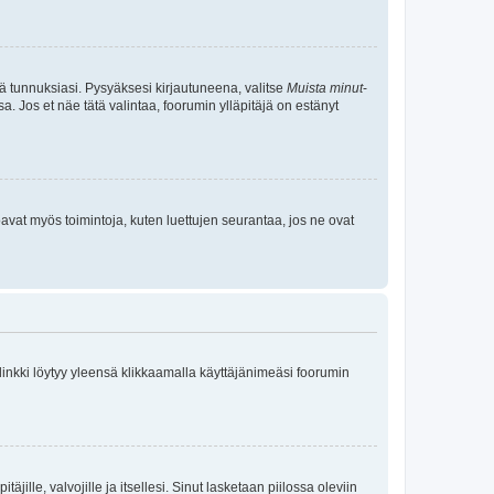
tä tunnuksiasi. Pysyäksesi kirjautuneena, valitse
Muista minut
-
sa. Jos et näe tätä valintaa, foorumin ylläpitäjä on estänyt
oavat myös toimintoja, kuten luettujen seurantaa, jos ne ovat
 linkki löytyy yleensä klikkaamalla käyttäjänimeäsi foorumin
äjille, valvojille ja itsellesi. Sinut lasketaan piilossa oleviin