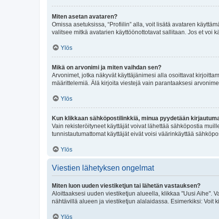
Miten asetan avataren?
Omissa asetuksissa, “Profiilin” alla, voit lisätä avataren käyttä
valitsee mitkä avatarien käyttöönottotavat sallitaan. Jos et voi k
Ylös
Mikä on arvonimi ja miten vaihdan sen?
Arvonimet, jotka näkyvät käyttäjänimesi alla osoittavat kirjoittam
määrittelemiä. Älä kirjoita viestejä vain parantaaksesi arvonimeäs
Ylös
Kun klikkaan sähköpostilinkkiä, minua pyydetään kirjautum
Vain rekisteröityneet käyttäjät voivat lähettää sähköpostia muil
tunnistautumattomat käyttäjät eivät voisi väärinkäyttää sähköpo
Ylös
Viestien lähetyksen ongelmat
Miten luon uuden viestiketjun tai lähetän vastauksen?
Aloittaaksesi uuden viestiketjun alueella, klikkaa "Uusi Aihe". Va
nähtävillä alueen ja viestiketjun alalaidassa. Esimerkiksi: Voit kir
Ylös