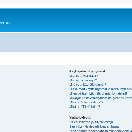
telusivu
Käyttäjätasot ja ryhmät
Mitä ovat ylläpitäjät?
Mitä ovatr valvojat?
Mitä ovat käyttäjäryhmät?
Missä ovat käyttäjäryhmät ja miten liityn sel
Miten pääsen käyttäjäryhmän johtajaksi?
Miksi jotkut käyttäjäryhmät näkyvät eri värei
Mikä on “oletusryhmä”?
Mikä on “Tiimi” linkki?
Yksityisviestit
En voi lähettää yksityisviestejä!
Saan yksityisviestejä joita en halua!
Olen saanut roskapostia tai väärinkäytöksiä s