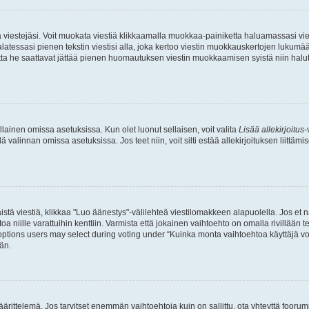
ia viestejäsi. Voit muokata viestiä klikkaamalla muokkaa-painiketta haluamassasi vies
n palatessasi pienen tekstin viestisi alla, joka kertoo viestin muokkauskertojen luk
 mutta he saattavat jättää pienen huomautuksen viestin muokkaamisen syistä niin halu
ellainen omissa asetuksissa. Kun olet luonut sellaisen, voit valita
Lisää allekirjoitus
-
lä valinnan omissa asetuksissa. Jos teet niin, voit silti estää allekirjoituksen liittäm
stä viestiä, klikkaa "Luo äänestys"-välilehteä viestilomakkeen alapuolella. Jos et näe
a niille varattuihin kenttiin. Varmista että jokainen vaihtoehto on omalla rivillään
 options users may select during voting under “Kuinka monta vaihtoehtoa käyttäjä voi
än.
ittelemä. Jos tarvitset enemmän vaihtoehtoja kuin on sallittu, ota yhteyttä foorumi