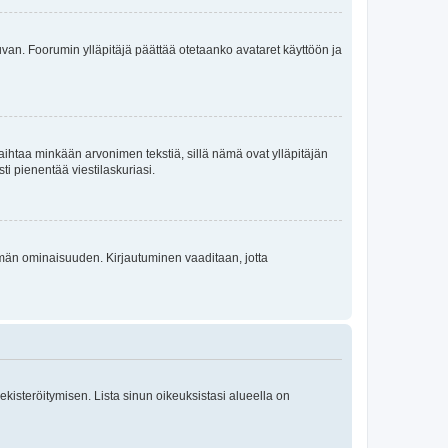
 kuvan. Foorumin ylläpitäjä päättää otetaanko avataret käyttöön ja
i vaihtaa minkään arvonimen tekstiä, sillä nämä ovat ylläpitäjän
sti pienentää viestilaskuriasi.
 tämän ominaisuuden. Kirjautuminen vaaditaan, jotta
 rekisteröitymisen. Lista sinun oikeuksistasi alueella on