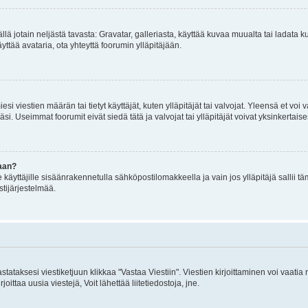
mällä jotain neljästä tavasta: Gravatar, galleriasta, käyttää kuvaa muualta tai ladata
äyttää avataria, ota yhteyttä foorumin ylläpitäjään.
iesi viestien määrän tai tietyt käyttäjät, kuten ylläpitäjät tai valvojat. Yleensä et vo
i. Useimmat foorumit eivät siedä tätä ja valvojat tai ylläpitäjät voivat yksinkertaise
aan?
le käyttäjille sisäänrakennetulla sähköpostilomakkeella ja vain jos ylläpitäjä sallii
stijärjestelmää.
stataksesi viestiketjuun klikkaa "Vastaa Viestiin". Viestien kirjoittaminen voi vaatia
joittaa uusia viestejä, Voit lähettää liitetiedostoja, jne.