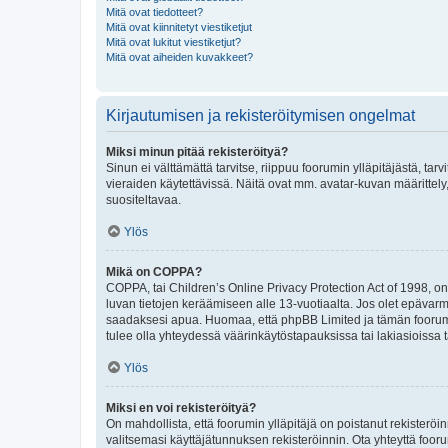
Mitä ovat tiedotteet?
Mitä ovat kiinnitetyt viestiketjut
Mitä ovat lukitut viestiketjut?
Mitä ovat aiheiden kuvakkeet?
Kirjautumisen ja rekisteröitymisen ongelmat
Miksi minun pitää rekisteröityä?
Sinun ei välttämättä tarvitse, riippuu foorumin ylläpitäjästä, tar
vieraiden käytettävissä. Näitä ovat mm. avatar-kuvan määrittely,
suositeltavaa.
Ylös
Mikä on COPPA?
COPPA, tai Children’s Online Privacy Protection Act of 1998, on y
luvan tietojen keräämiseen alle 13-vuotiaalta. Jos olet epävarm
saadaksesi apua. Huomaa, että phpBB Limited ja tämän foorumin
tulee olla yhteydessä väärinkäytöstapauksissa tai lakiasioissa t
Ylös
Miksi en voi rekisteröityä?
On mahdollista, että foorumin ylläpitäjä on poistanut rekisteröin
valitsemasi käyttäjätunnuksen rekisteröinnin. Ota yhteyttä foor