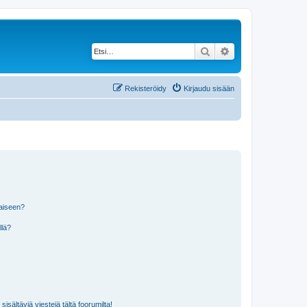
Etsi
Tarkennettu haku
Rekisteröidy
Kirjaudu sisään
laiseen?
llä?
isältäviä viestejä tältä foorumilta!