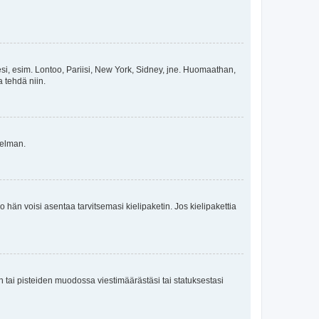
esi, esim. Lontoo, Pariisi, New York, Sidney, jne. Huomaathan,
a tehdä niin.
gelman.
ko hän voisi asentaa tarvitsemasi kielipaketin. Jos kielipakettia
en tai pisteiden muodossa viestimäärästäsi tai statuksestasi