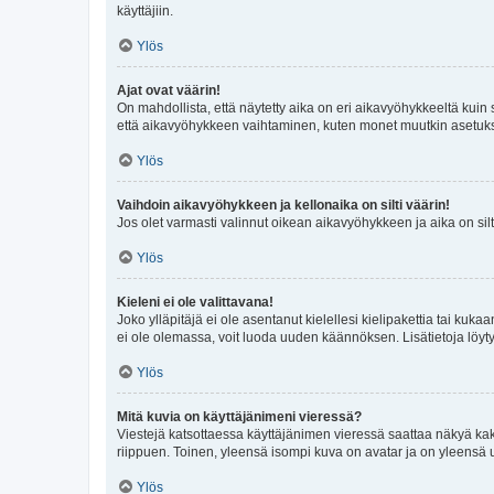
käyttäjiin.
Ylös
Ajat ovat väärin!
On mahdollista, että näytetty aika on eri aikavyöhykkeeltä kuin
että aikavyöhykkeen vaihtaminen, kuten monet muutkin asetukset o
Ylös
Vaihdoin aikavyöhykkeen ja kellonaika on silti väärin!
Jos olet varmasti valinnut oikean aikavyöhykkeen ja aika on silt
Ylös
Kieleni ei ole valittavana!
Joko ylläpitäjä ei ole asentanut kielellesi kielipakettia tai kuka
ei ole olemassa, voit luoda uuden käännöksen. Lisätietoja löyt
Ylös
Mitä kuvia on käyttäjänimeni vieressä?
Viestejä katsottaessa käyttäjänimen vieressä saattaa näkyä kaksi
riippuen. Toinen, yleensä isompi kuva on avatar ja on yleensä un
Ylös