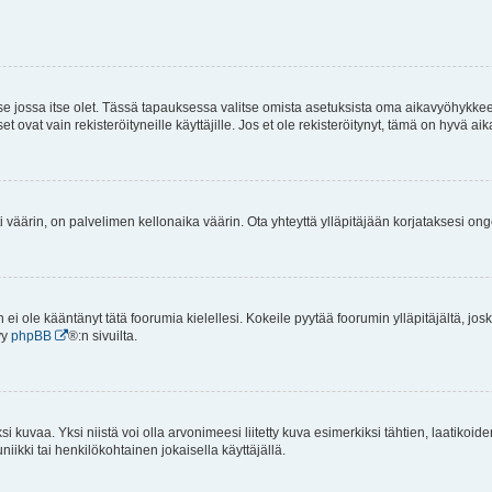
 se jossa itse olet. Tässä tapauksessa valitse omista asetuksista oma aikavyöhykke
vat vain rekisteröityneille käyttäjille. Jos et ole rekisteröitynyt, tämä on hyvä aik
i väärin, on palvelimen kellonaika väärin. Ota yhteyttä ylläpitäjään korjataksesi on
an ei ole kääntänyt tätä foorumia kielellesi. Kokeile pyytää foorumin ylläpitäjältä, jos
yy
phpBB
®:n sivuilta.
 kuvaa. Yksi niistä voi olla arvonimeesi liitetty kuva esimerkiksi tähtien, laatikoid
iikki tai henkilökohtainen jokaisella käyttäjällä.