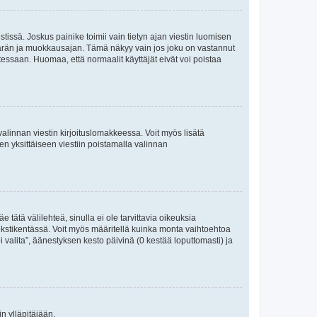
tissä. Joskus painike toimii vain tietyn ajan viestin luomisen
umäärän ja muokkausajan. Tämä näkyy vain jos joku on vastannut
tessaan. Huomaa, että normaalit käyttäjät eivät voi poistaa
valinnan viestin kirjoituslomakkeessa. Voit myös lisätä
isen yksittäiseen viestiin poistamalla valinnan
 tätä välilehteä, sinulla ei ole tarvittavia oikeuksia
 tekstikentässä. Voit myös määritellä kuinka monta vaihtoehtoa
 valita”, äänestyksen kesto päivinä (0 kestää loputtomasti) ja
n ylläpitäjään.