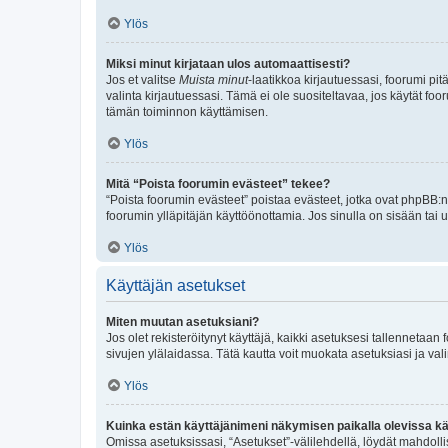
Ylös
Miksi minut kirjataan ulos automaattisesti?
Jos et valitse
Muista minut
-laatikkoa kirjautuessasi, foorumi pi
valinta kirjautuessasi. Tämä ei ole suositeltavaa, jos käytät foo
tämän toiminnon käyttämisen.
Ylös
Mitä “Poista foorumin evästeet” tekee?
“Poista foorumin evästeet” poistaa evästeet, jotka ovat phpBB:n 
foorumin ylläpitäjän käyttöönottamia. Jos sinulla on sisään ta
Ylös
Käyttäjän asetukset
Miten muutan asetuksiani?
Jos olet rekisteröitynyt käyttäjä, kaikki asetuksesi tallennetaa
sivujen ylälaidassa. Tätä kautta voit muokata asetuksiasi ja vali
Ylös
Kuinka estän käyttäjänimeni näkymisen paikalla olevissa kä
Omissa asetuksissasi, “Asetukset”-välilehdellä, löydät mahdoll