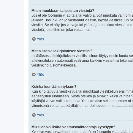
Miten muokkaan tai poistan viestejä?
Jos et ole foorumin ylläpitäjä tai valvoja, voit muokata vain om
jälkeen. Jos joku on jo vastannut viestiin, löydät viestiketjuu
viestiin. Se ei näy, jos valvoja tai ylläpitäjä muokkaa viestiä,
viestejä, jos niihin on joku vastannut.
Ylös
Miten liitän allekirjoituksen viestiini?
Lisätäksesi allekirjoituksen viestiisi, sinun täytyy ensin luoda s
allekirjoituksen automaattisesti aina kaikkiin viesteihisi tekemäl
viestinkirjoituslomakkeessa.
Ylös
Kuinka luon äänestyksen?
Kun kirjoitat uuta viestiketjua tai muokkaat viestiketjun ensimmäi
äänestysten luomiseen. Syötä otsikko ja ainakin kaksi vaihtoehto
käyttäjät voivat valita kohdasta You can also set the number of
viimeisenä voit antaa käyttäjille mahdollisuuden muuttaa ääntä
Ylös
Miksi en voi lisätä vastausvaihtoehtoja kyselyyn?
Kyselyn vastausvaihtoehtojen määrä on foorumin ylläpitäjän määr