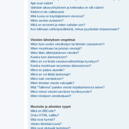
Ajat ovat väärin!
Vaihdoin aikavyöhykkeen ja kellonaika on silti väärin!
Kieleni ei ole valittavana!
Mitä kuvia on käyttäjänimeni vieressä?
Miten asetan avataren?
Mikä on arvonimi ja miten vaihdan sen?
Kun klikkaan sähköpostilinkkiä, minua pyydetään kirjautumaan?
Viestien lähetyksen ongelmat
Miten luon uuden viestiketjun tai lähetän vastauksen?
Miten muokkaan tai poistan viestejä?
Miten liitän allekirjoituksen viestiini?
Kuinka luon äänestyksen?
Miksi en voi lisätä vastausvaihtoehtoja kyselyyn?
Kuinka muokkaan tai poistan äänestyksen?
Miksi en pääse alueelle?
Miksi en voi liittää tiedostoja?
Miksi sain varoituksen?
Miten ilmoitan viestin valvojalle?
Mitä “Tallenna”-painike viestin kirjoittamisessa tekee?
Miksi minun viestini tarvitsee hyväksynnän?
Miten tönäisen viestiketjuani?
Muotoilu ja aiheiden tyypit
Mikä on BBCode?
Onko HTML sallittu?
Mitä ovat hymiöt?
Voinko lähettää kuvia?
Mitä ovat globaalit tiedotteet?