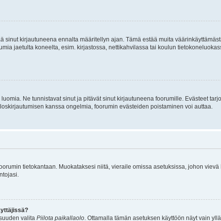
tää sinut kirjautuneena ennalta määritellyn ajan. Tämä estää muita väärinkäyttämäs
rumia jaetulta koneelta, esim. kirjastossa, nettikahvilassa tai koulun tietokoneluokas
luomia. Ne tunnistavat sinut ja pitävät sinut kirjautuneena foorumille. Evästeet tarj
i uloskirjautumisen kanssa ongelmia, foorumin evästeiden poistaminen voi auttaa.
n foorumin tietokantaan. Muokataksesi niitä, vieraile omissa asetuksissa, johon vievä
ntojasi.
yttäjissä?
isuuden valita
Piilota paikallaolo
. Ottamalla tämän asetuksen käyttöön näyt vain ylläpit