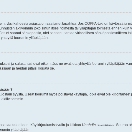
ein, yksi kahdesta asiasta on saattanut tapahtua. Jos COPPA-tuki on käytössä ja määri
nnusten aktivoinnin joko sinun itsesi toimesta tai ylläpitäjän toimesta ennen kuin vo
. Jos et saanut sähköpostia, olet saattanut antaa virheellisen sähköpostiosoitteen t
 yhteyttä foorumin ylläpitäjään.
sesi ja salasanasi ovat oikein. Jos ne ovat, ota yhteyttä foorumin ylläpitäjään varmi
ssään ja heidän pitäisi korjata se.
sisään?!
stä jostain syystä. Useat foorumit myös poistavat käyttäjiä, jotka eivät ole kirjoitta
n aktiivisemmin.
asettaa uudelleen. Käy kirjautumissivulla ja klikkaa
Unohdin salasanani
. Seuraa oh
rumin ylläpitäjään.