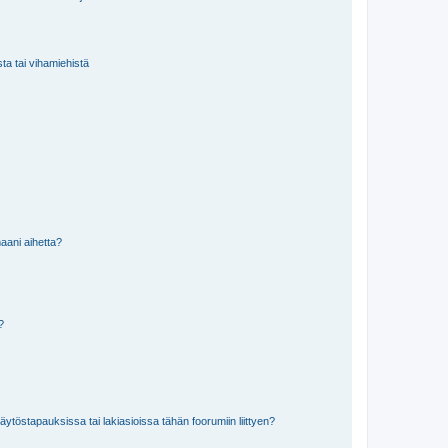
sta tai vihamiehistä
aani aihetta?
a?
töstapauksissa tai lakiasioissa tähän foorumiin liittyen?