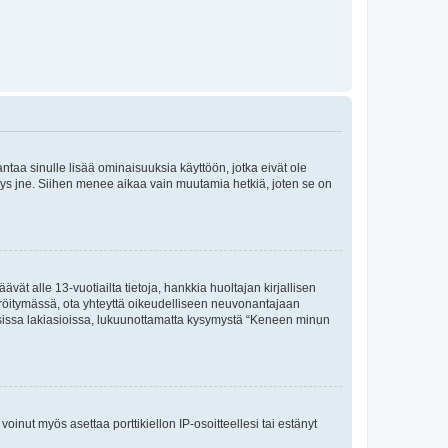
 antaa sinulle lisää ominaisuuksia käyttöön, jotka eivät ole
enyys jne. Siihen menee aikaa vain muutamia hetkiä, joten se on
vät alle 13-vuotiailta tietoja, hankkia huoltajan kirjallisen
teröitymässä, ota yhteyttä oikeudelliseen neuvonantajaan
isissa lakiasioissa, lukuunottamatta kysymystä “Keneen minun
oinut myös asettaa porttikiellon IP-osoitteellesi tai estänyt