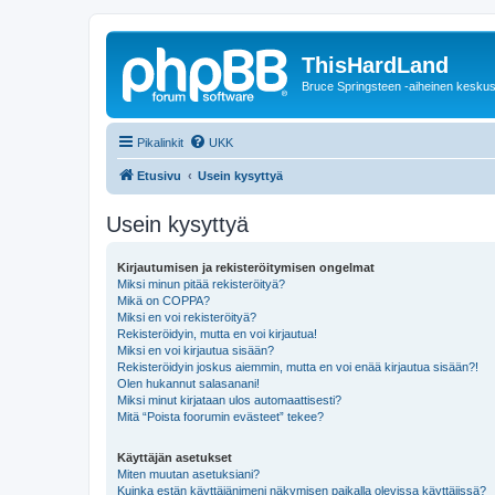
ThisHardLand
Bruce Springsteen -aiheinen keskus
Pikalinkit
UKK
Etusivu
Usein kysyttyä
Usein kysyttyä
Kirjautumisen ja rekisteröitymisen ongelmat
Miksi minun pitää rekisteröityä?
Mikä on COPPA?
Miksi en voi rekisteröityä?
Rekisteröidyin, mutta en voi kirjautua!
Miksi en voi kirjautua sisään?
Rekisteröidyin joskus aiemmin, mutta en voi enää kirjautua sisään?!
Olen hukannut salasanani!
Miksi minut kirjataan ulos automaattisesti?
Mitä “Poista foorumin evästeet” tekee?
Käyttäjän asetukset
Miten muutan asetuksiani?
Kuinka estän käyttäjänimeni näkymisen paikalla olevissa käyttäjissä?