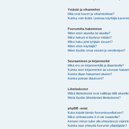
Ystävät ja vihamiehet
Mitä ovat kaveri ja vihamieslistat?
Kuinka voin lisätä / poistaa käyttäjiä kaverei
Foorumilta hakeminen
Miten etsin alueelta tai alueilta?
Miksi hakuni ei löytänyt mitään?
Miksi haku johti tyhjään sivuun!?
Miten etsin käyttäjiä?
Miten löydän omat viestini ja viestiketjuni?
Seuraaminen ja kirjanmerkit
Mikä ero on kirjanmerkillä ja tilaamisella?
Kuinka teen kirjanmerkin tai seuraan haluam
Kuinka tilaan haluamani alueen?
Kuinka poistan tilaukseni?
Liitetiedostot
Mitkä liitetiedostot ovat sallittuja tällä alueell
Mistä löydän lähettämäni liitetiedostot?
phpBB -asiat
Kuka kirjoitti tämän foorumisovelluksen?
Miksi ominaisuutta X ei ole saatavilla?
Keneen minun tulee olla yhteydessä väärinkäy
Kuinka otan yhteyttä foorumin ylläpitäjään?