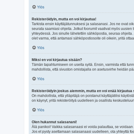
Ylös
Rekisteröidyin, mutta en voi kirjautua!
Tarkista ensin käyttäjätunnuksesi ja salasanasi. Jos ne ovat oik
seurata saamiasi ohjeita. Jotkut foorumit vaativat myös uusien tu
yhteydessä. Jos sinulle lähetettiin sähköpostia, seuraa ohjeita
olet varma, että antamasi sähköpostiosoite oli oikein, yritä ottaa
Ylös
Miksi en voi kirjautua sisään?
Tämän tapahtumiseen on useita syitä. Ensin, varmista että tunnuk
mahdollista, että sivuston omistajalla on asetusvirhe heidän pää
Ylös
Rekisteröidyin joskus aiemmin, mutta en voi enää kirjautua 
On mahdollista, että ylläpitäjä on poistanut käyttäjätilisi käytö
on käynyt, yritä rekisteröityä uudelleen ja osallistu keskusteluu
Ylös
Olen hukannut salasanani!
Älä panikoi! Vaikka salasanaasi ei voida palauttaa, se voidaan 
Jos et pysty asettamaan salasanaasi uudelleen, ota yhteyttä foo