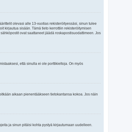
ttelit olevasi alle 13-vuotias rekisteröityessäsi, sinun tulee
it kirjautua sisään. Tämä tieto kerrottiin rekisteröitymisen
ai sähköpostit ovat saattaneet jäädä roskapostisuodattimeen. Jos
staaksesi, että sinulla ei ole porttikieltoja. On myös
neet pitkään aikaan pienentääkseen tietokantansa kokoa. Jos näin
jeita ja sinun pitäisi kohta pystyä kirjautumaan uudelleen.