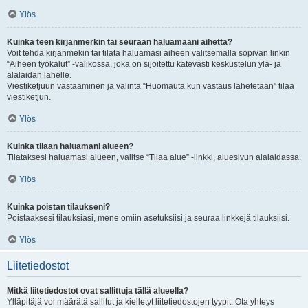
Ylös
Kuinka teen kirjanmerkin tai seuraan haluamaani aihetta?
Voit tehdä kirjanmekin tai tilata haluamasi aiheen valitsemalla sopivan linkin
“Aiheen työkalut” -valikossa, joka on sijoitettu kätevästi keskustelun ylä- ja
alalaidan lähelle.
Viestiketjuun vastaaminen ja valinta “Huomauta kun vastaus lähetetään” tilaa
viestiketjun.
Ylös
Kuinka tilaan haluamani alueen?
Tilataksesi haluamasi alueen, valitse “Tilaa alue” -linkki, aluesivun alalaidassa.
Ylös
Kuinka poistan tilaukseni?
Poistaaksesi tilauksiasi, mene omiin asetuksiisi ja seuraa linkkejä tilauksiisi.
Ylös
Liitetiedostot
Mitkä liitetiedostot ovat sallittuja tällä alueella?
Ylläpitäjä voi määrätä sallitut ja kielletyt liitetiedostojen tyypit. Ota yhteys