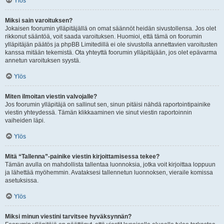
Ylös
Miksi sain varoituksen?
Jokaisen foorumin ylläpitäjällä on omat säännöt heidän sivustollensa. Jos olet
rikkonut sääntöä, voit saada varoituksen. Huomioi, että tämä on foorumin
ylläpitäjän päätös ja phpBB Limitedillä ei ole sivustolla annettavien varoitusten
kanssa mitään tekemistä. Ota yhteyttä foorumin ylläpitäjään, jos olet epävarma
annetun varoituksen syystä.
Ylös
Miten ilmoitan viestin valvojalle?
Jos foorumin ylläpitäjä on sallinut sen, sinun pitäisi nähdä raportointipainike
viestin yhteydessä. Tämän klikkaaminen vie sinut viestin raportoinnin
vaiheiden läpi.
Ylös
Mitä “Tallenna”-painike viestin kirjoittamisessa tekee?
Tämän avulla on mahdollista tallentaa luonnoksia, jotka voit kirjoittaa loppuun
ja lähettää myöhemmin. Avataksesi tallennetun luonnoksen, vieraile komissa
asetuksissa.
Ylös
Miksi minun viestini tarvitsee hyväksynnän?