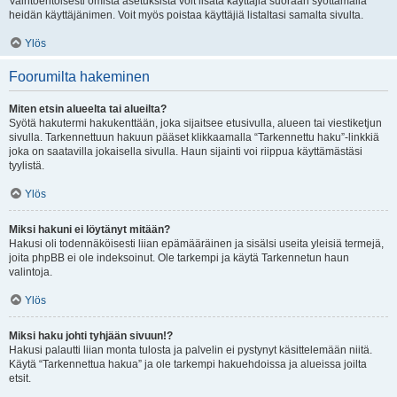
Vaihtoehtoisesti omista asetuksista voit lisätä käyttäjiä suoraan syöttämällä
heidän käyttäjänimen. Voit myös poistaa käyttäjiä listaltasi samalta sivulta.
Ylös
Foorumilta hakeminen
Miten etsin alueelta tai alueilta?
Syötä hakutermi hakukenttään, joka sijaitsee etusivulla, alueen tai viestiketjun
sivulla. Tarkennettuun hakuun pääset klikkaamalla “Tarkennettu haku”-linkkiä
joka on saatavilla jokaisella sivulla. Haun sijainti voi riippua käyttämästäsi
tyylistä.
Ylös
Miksi hakuni ei löytänyt mitään?
Hakusi oli todennäköisesti liian epämääräinen ja sisälsi useita yleisiä termejä,
joita phpBB ei ole indeksoinut. Ole tarkempi ja käytä Tarkennetun haun
valintoja.
Ylös
Miksi haku johti tyhjään sivuun!?
Hakusi palautti liian monta tulosta ja palvelin ei pystynyt käsittelemään niitä.
Käytä “Tarkennettua hakua” ja ole tarkempi hakuehdoissa ja alueissa joilta
etsit.