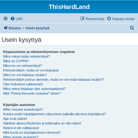
ThisHardLand
UKK
Rekisteröidy
Kirjaudu sisään
E
Etusivu
Usein kysyttyä
t
Usein kysyttyä
s
i
Kirjautumisen ja rekisteröitymisen ongelmat
Miksi minun pitää rekisteröityä?
Mikä on COPPA?
Miksi en voi rekisteröityä?
Rekisteröidyin, mutta en voi kirjautua!
Miksi en voi kirjautua sisään?
Rekisteröidyin joskus aiemmin, mutta en voi enää kirjautua sisään?!
Olen hukannut salasanani!
Miksi minut kirjataan ulos automaattisesti?
Mitä “Poista foorumin evästeet” tekee?
Käyttäjän asetukset
Miten muutan asetuksiani?
Kuinka estän käyttäjänimeni näkymisen paikalla olevissa käyttäjissä?
Ajat ovat väärin!
Vaihdoin aikavyöhykkeen ja kellonaika on silti väärin!
Kieleni ei ole valittavana!
Mitä kuvia on käyttäjänimeni vieressä?
Miten asetan avataren?