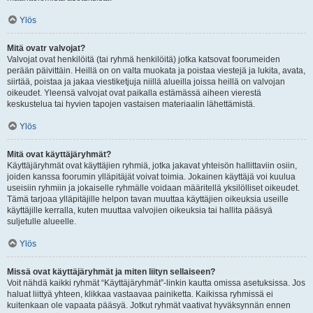
Ylös
Mitä ovatr valvojat?
Valvojat ovat henkilöitä (tai ryhmä henkilöitä) jotka katsovat foorumeiden
perään päivittäin. Heillä on on valta muokata ja poistaa viestejä ja lukita, avata,
siirtää, poistaa ja jakaa viestiketjuja niillä alueilla joissa heillä on valvojan
oikeudet. Yleensä valvojat ovat paikalla estämässä aiheen vierestä
keskustelua tai hyvien tapojen vastaisen materiaalin lähettämistä.
Ylös
Mitä ovat käyttäjäryhmät?
Käyttäjäryhmät ovat käyttäjien ryhmiä, jotka jakavat yhteisön hallittaviin osiin,
joiden kanssa foorumin ylläpitäjät voivat toimia. Jokainen käyttäjä voi kuulua
useisiin ryhmiin ja jokaiselle ryhmälle voidaan määritellä yksilölliset oikeudet.
Tämä tarjoaa ylläpitäjille helpon tavan muuttaa käyttäjien oikeuksia useille
käyttäjille kerralla, kuten muuttaa valvojien oikeuksia tai hallita pääsyä
suljetulle alueelle.
Ylös
Missä ovat käyttäjäryhmät ja miten liityn sellaiseen?
Voit nähdä kaikki ryhmät “Käyttäjäryhmät”-linkin kautta omissa asetuksissa. Jos
haluat liittyä yhteen, klikkaa vastaavaa painiketta. Kaikissa ryhmissä ei
kuitenkaan ole vapaata pääsyä. Jotkut ryhmät vaativat hyväksynnän ennen