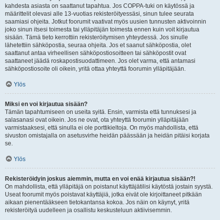
kahdesta asiasta on saattanut tapahtua. Jos COPPA-tuki on käytössä ja
määrittelit olevasi alle 13-vuotias rekisteröityessäsi, sinun tulee seurata
saamiasi ohjeita. Jotkut foorumit vaativat myös uusien tunnusten aktivoinnin
joko sinun itsesi toimesta tai ylläpitäjän toimesta ennen kuin voit kirjautua
sisään. Tämä tieto kerrottiin rekisteröitymisen yhteydessä. Jos sinulle
lähetettiin sähköpostia, seuraa ohjeita. Jos et saanut sähköpostia, olet
saattanut antaa virheellisen sähköpostiosoitteen tai sähköpostit ovat
saattaneet jäädä roskapostisuodattimeen. Jos olet varma, että antamasi
sähköpostiosoite oli oikein, yritä ottaa yhteyttä foorumin ylläpitäjään.
Ylös
Miksi en voi kirjautua sisään?
Tämän tapahtumiseen on useita syitä. Ensin, varmista että tunnuksesi ja
salasanasi ovat oikein. Jos ne ovat, ota yhteyttä foorumin ylläpitäjään
varmistaaksesi, että sinulla ei ole porttikieltoja. On myös mahdollista, että
sivuston omistajalla on asetusvirhe heidän päässään ja heidän pitäisi korjata
se.
Ylös
Rekisteröidyin joskus aiemmin, mutta en voi enää kirjautua sisään?!
On mahdollista, että ylläpitäjä on poistanut käyttäjätilisi käytöstä jostain syystä.
Useat foorumit myös poistavat käyttäjiä, jotka eivät ole kirjoittaneet pitkään
aikaan pienentääkseen tietokantansa kokoa. Jos näin on käynyt, yritä
rekisteröityä uudelleen ja osallistu keskusteluun aktiivisemmin.