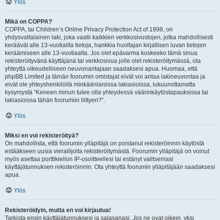
Ylös
Mikä on COPPA?
COPPA, tai Children’s Online Privacy Protection Act of 1998, on
yhdysvaltalainen laki, joka vaatii kaikkien verkkosivustojen, jotka mahdollisesti
keräävät alle 13-vuotiailta tietoja, hankkia huoltajan kirjallisen luvan tietojen
keräämiseen alle 13-vuotiaalta. Jos olet epävarma koskeeko tämä sinua
rekisteröityvänä käyttäjänä tai verkkosivua jolle olet rekisteröitymässä, ota
yhteyttä oikeudelliseen neuvonantajaan saadaksesi apua. Huomaa, että
phpBB Limited ja tämän foorumin omistajat eivät voi antaa lakineuvontaa ja
eivät ole yhteyshenkilöitä minkäänlaisissa lakiasioissa, lukuunottamatta
kysymystä “Keneen minun tulee olla yhteydessä väärinkäytöstapauksissa tai
lakiasioissa tähän foorumiin liittyen?”.
Ylös
Miksi en voi rekisteröityä?
On mahdollista, että foorumin ylläpitäjä on poistanut rekisteröinnin käytöstä
estääkseen uusia vierailijoita rekisteröitymästä. Foorumin ylläpitäjä on voinut
myös asettaa porttikiellon IP-osoitteellesi tai estänyt valitsemasi
käyttäjätunnuksen rekisteröinnin. Ota yhteyttä foorumin ylläpitäjään saadaksesi
apua.
Ylös
Rekisteröidyin, mutta en voi kirjautua!
Tarkista ensin käyttäjätunnuksesi ja salasanasi. Jos ne ovat oikein, yksi