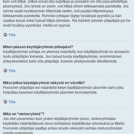
kuin voit liittyä. Jotkut voivat olla suljettuja ja joissakin voi olla jopa piilotettuja
jäsenyyksiä. Jos ryhmä on avoin, voit liittyä siihen klikkaamalla painiketta. Jos
ryhmä vaatii hyväksynnän liittymistä varten, voit pyytää liittymislupaa
klikkaamalla painiketta. Ryhmän johtajan täytyy hyväksyä pyyntösi ja hän
saattaa kysyä miksi haluat liittyä ryhmään. Älä häiriköi ryhmän ylläpitäjiä jos he
eivät hyväksy pyyntöäsi. Heillä on syynsä.
Ylös
Miten pääsen käyttäjäryhmän johtajaksi?
Käyttäjäryhmän johtaja on yleensä määritelty, kun käyttäjäryhmät on alunperin
luotu ylläpitäjän toimesta. Jos haluat luoda käyttäjäryhmän, ensimmäinen
yhteyshenkilösi tulisi olla ylläpitäjä. Kokeile yksityisviestin lähettämistä.
Ylös
Miksi jotkut käyttäjäryhmät näkyvät eri väreillä?
Foorumin ylläpitäjä voi määritellä tietyn käyttäjäryhmän jäsenille värin joka
helpottaa kyseisen käyttäjäryhmän jäsenten tunnistamista.
Ylös
Mikä on “oletusryhmä”?
Jos olet useamman kuin yhden käyttäjäryhmän jäsen, oletusryhmääsi
käytetään määriteltäessä sinun kohdallasi käytettävää ryhmäväriä ja titteliä.
Foorumin ylläpitäjä saattaa antaa sinulle oikeudet vaihtaa oletusryhmääsi
omista asetuksista.