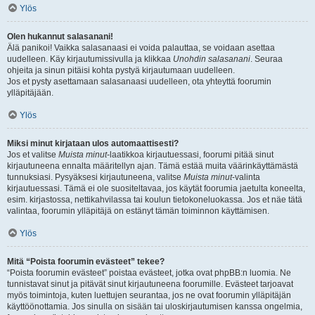
Ylös
Olen hukannut salasanani!
Älä panikoi! Vaikka salasanaasi ei voida palauttaa, se voidaan asettaa
uudelleen. Käy kirjautumissivulla ja klikkaa
Unohdin salasanani
. Seuraa
ohjeita ja sinun pitäisi kohta pystyä kirjautumaan uudelleen.
Jos et pysty asettamaan salasanaasi uudelleen, ota yhteyttä foorumin
ylläpitäjään.
Ylös
Miksi minut kirjataan ulos automaattisesti?
Jos et valitse
Muista minut
-laatikkoa kirjautuessasi, foorumi pitää sinut
kirjautuneena ennalta määritellyn ajan. Tämä estää muita väärinkäyttämästä
tunnuksiasi. Pysyäksesi kirjautuneena, valitse
Muista minut
-valinta
kirjautuessasi. Tämä ei ole suositeltavaa, jos käytät foorumia jaetulta koneelta,
esim. kirjastossa, nettikahvilassa tai koulun tietokoneluokassa. Jos et näe tätä
valintaa, foorumin ylläpitäjä on estänyt tämän toiminnon käyttämisen.
Ylös
Mitä “Poista foorumin evästeet” tekee?
“Poista foorumin evästeet” poistaa evästeet, jotka ovat phpBB:n luomia. Ne
tunnistavat sinut ja pitävät sinut kirjautuneena foorumille. Evästeet tarjoavat
myös toimintoja, kuten luettujen seurantaa, jos ne ovat foorumin ylläpitäjän
käyttöönottamia. Jos sinulla on sisään tai uloskirjautumisen kanssa ongelmia,