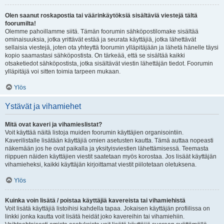
Olen saanut roskapostia tai väärinkäytöksiä sisältäviä viestejä tältä
foorumilta!
Olemme pahoillamme siitä. Tämän foorumin sähköpostilomake sisältää
ominaisuuksia, jotka yrittävät estää ja seurata käyttäjiä, jotka lähettävät
sellaisia viestejä, joten ota yhteyttä foorumin ylläpitäjään ja lähetä hänelle täysi
kopio saamastasi sähköpostista. On tärkeää, että se sisältää kaikki
otsaketiedot sähköpostista, jotka sisältävät viestin lähettäjän tiedot. Foorumin
ylläpitäjä voi sitten toimia tarpeen mukaan.
Ylös
Ystävät ja vihamiehet
Mitä ovat kaveri ja vihamieslistat?
Voit käyttää näitä listoja muiden foorumin käyttäjien organisointiin.
Kaverilistalle lisätään käyttäjiä omien asetusten kautta. Tämä auttaa nopeasti
näkemään jos he ovat paikalla ja yksityisviestien lähettämisessä. Teemasta
riippuen näiden käyttäjien viestit saatetaan myös korostaa. Jos lisäät käyttäjän
vihamieheksi, kaikki käyttäjän kirjoittamat viestit piilotetaan oletuksena.
Ylös
Kuinka voin lisätä / poistaa käyttäjiä kavereista tai vihamiehistä
Voit lisätä käyttäjiä listoihisi kahdella tapaa. Jokaisen käyttäjän profiilissa on
linkki jonka kautta voit lisätä heidät joko kavereihin tai vihamiehiin.