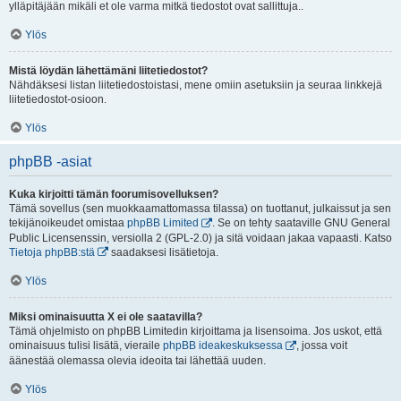
ylläpitäjään mikäli et ole varma mitkä tiedostot ovat sallittuja..
Ylös
Mistä löydän lähettämäni liitetiedostot?
Nähdäksesi listan liitetiedostoistasi, mene omiin asetuksiin ja seuraa linkkejä
liitetiedostot-osioon.
Ylös
phpBB -asiat
Kuka kirjoitti tämän foorumisovelluksen?
Tämä sovellus (sen muokkaamattomassa tilassa) on tuottanut, julkaissut ja sen
tekijänoikeudet omistaa
phpBB Limited
. Se on tehty saataville GNU General
Public Licensenssin, versiolla 2 (GPL-2.0) ja sitä voidaan jakaa vapaasti. Katso
Tietoja phpBB:stä
saadaksesi lisätietoja.
Ylös
Miksi ominaisuutta X ei ole saatavilla?
Tämä ohjelmisto on phpBB Limitedin kirjoittama ja lisensoima. Jos uskot, että
ominaisuus tulisi lisätä, vieraile
phpBB ideakeskuksessa
, jossa voit
äänestää olemassa olevia ideoita tai lähettää uuden.
Ylös