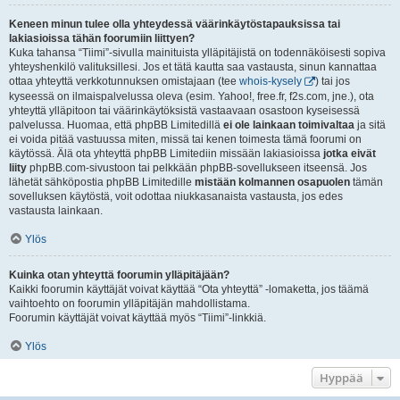
Keneen minun tulee olla yhteydessä väärinkäytöstapauksissa tai
lakiasioissa tähän foorumiin liittyen?
Kuka tahansa “Tiimi”-sivulla mainituista ylläpitäjistä on todennäköisesti sopiva
yhteyshenkilö valituksillesi. Jos et tätä kautta saa vastausta, sinun kannattaa
ottaa yhteyttä verkkotunnuksen omistajaan (tee
whois-kysely
) tai jos
kyseessä on ilmaispalvelussa oleva (esim. Yahoo!, free.fr, f2s.com, jne.), ota
yhteyttä ylläpitoon tai väärinkäytöksistä vastaavaan osastoon kyseisessä
palvelussa. Huomaa, että phpBB Limitedillä
ei ole lainkaan toimivaltaa
ja sitä
ei voida pitää vastuussa miten, missä tai kenen toimesta tämä foorumi on
käytössä. Älä ota yhteyttä phpBB Limitediin missään lakiasioissa
jotka eivät
liity
phpBB.com-sivustoon tai pelkkään phpBB-sovellukseen itseensä. Jos
lähetät sähköpostia phpBB Limitedille
mistään kolmannen osapuolen
tämän
sovelluksen käytöstä, voit odottaa niukkasanaista vastausta, jos edes
vastausta lainkaan.
Ylös
Kuinka otan yhteyttä foorumin ylläpitäjään?
Kaikki foorumin käyttäjät voivat käyttää “Ota yhteyttä” -lomaketta, jos täämä
vaihtoehto on foorumin ylläpitäjän mahdollistama.
Foorumin käyttäjät voivat käyttää myös “Tiimi”-linkkiä.
Ylös
Hyppää