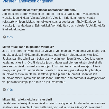
Viestien lähetyksen ongelmat
Miten luon uuden viestiketjun tai lähetän vastauksen?
Aloittaaksesi uuden viestiketjun alueella, klikkaa "Uusi Aihe". Vastataksesi
viestiketjuun klikkaa "Vastaa Viestiin". Viestien kirjoittaminen voi vaatia
rekisteröitymisen. Lista sinun oikeuksistasi alueella on nähtävillä alueen ja
viestiketjun alalaidassa. Esimerkiksi: Voit kirjoittaa uusia viestejä, Voit lähettää
liitetiedostoja, jne.
Ylös
Miten muokkaan tai poistan viestejä?
Jos et ole foorumin ylläpitäjä tai valvoja, voit muokata vain omia viestejäsi. Voit
muokata viestiä klikkaamalla muokkaa-painiketta haluamassasi viestissä.
Joskus painike toimii vain tietyn ajan viestin luomisen jälkeen. Jos joku on jo
vastannut viestiin, löydät viestiketjuun palatessasi pienen tekstin viestisi alla,
joka kertoo viestin muokkauskertojen lukumäärän ja muokkausajan. Tämä
näkyy vain jos joku on vastannut viestiin. Se ei näy, jos valvoja tai ylläpitäjä
muokkaa viestiä, mutta he saattavat jättää pienen huomautuksen viestin
muokkaamisen syistä niin halutessaan. Huomaa, että normaalit käyttäjät eivät
voi poistaa viestejä, jos niihin on joku vastannut.
Ylös
Miten liitän allekirjoituksen viestiini?
Lisätäksesi allekirjoituksen viestiisi, sinun täytyy ensin luoda sellainen omissa
asetuksissa. Kun olet luonut sellaisen, voit valita
Lisää allekirjoitus
-valinnan