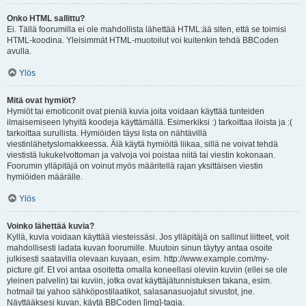
Onko HTML sallittu?
Ei. Tällä foorumilla ei ole mahdollista lähettää HTML:ää siten, että se toimisi
HTML-koodina. Yleisimmät HTML-muotoilut voi kuitenkin tehdä BBCoden
avulla.
Ylös
Mitä ovat hymiöt?
Hymiöt tai emoticonit ovat pieniä kuvia joita voidaan käyttää tunteiden
ilmaisemiseen lyhyitä koodeja käyttämällä. Esimerkiksi :) tarkoittaa iloista ja :(
tarkoittaa surullista. Hymiöiden täysi lista on nähtävillä
viestinlähetyslomakkeessa. Älä käytä hymiöitä liikaa, sillä ne voivat tehdä
viestistä lukukelvottoman ja valvoja voi poistaa niitä tai viestin kokonaan.
Foorumin ylläpitäjä on voinut myös määritellä rajan yksittäisen viestin
hymiöiden määrälle.
Ylös
Voinko lähettää kuvia?
Kyllä, kuvia voidaan käyttää viesteissäsi. Jos ylläpitäjä on sallinut liitteet, voit
mahdollisesti ladata kuvan foorumille. Muutoin sinun täytyy antaa osoite
julkisesti saatavilla olevaan kuvaan, esim. http://www.example.com/my-
picture.gif. Et voi antaa osoitetta omalla koneellasi oleviin kuviin (ellei se ole
yleinen palvelin) tai kuviin, jotka ovat käyttäjätunnistuksen takana, esim.
hotmail tai yahoo sähköpostilaatikot, salasanasuojatut sivustot, jne.
Näyttääksesi kuvan, käytä BBCoden [img]-tagia.