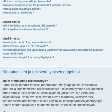
Mikä ero on kirjanmerkillä ja tilaamisella?
Kuinka teen kirjanmerkin tai seuraan haluamaani aihetta?
Kuinka tilaan haluamani alueen?
Kuinka poistan tilaukseni?
Liitetiedostot
Mitkä liitetiedostot ovat sallittuja tällä alueella?
Mistä löydän lähettämäni liitetiedostot?
phpBB -asiat
Kuka kirjoitti tämän foorumisovelluksen?
Miksi ominaisuutta X ei ole saatavilla?
Keneen minun tulee olla yhteydessä väärinkäytöstapauksissa tai lakiasioissa tähän
foorumiin liittyen?
Kuinka otan yhteyttä foorumin ylläpitäjään?
Kirjautumisen ja rekisteröitymisen ongelmat
Miksi minun pitää rekisteröityä?
Sinun ei välttämättä tarvitse, riippuu foorumin ylläpitäjästä, tarvitaanko
foorumilla kirjoittamiseen rekisteröitymistä. Rekisteröityminen voi kuitenkin
antaa sinulle lisää ominaisuuksia käyttöön, jotka eivät ole vieraiden
käytettävissä. Näitä ovat mm. avatar-kuvan määrittely, yksityisviestit,
sähköpostien lähettäminen muille käyttäjille, käyttäjäryhmien jäsenyys jne.
Siihen menee aikaa vain muutamia hetkiä, joten se on suositeltavaa.