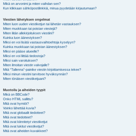
Mikä on arvonimi ja miten vaihdan sen?
Kun klikkaan sähköpostilinkkiä, minua pyydetään kirjautumaan?
Viestien lähetyksen ongelmat
Miten luon uuden viestiketjun tai lähetän vastauksen?
Miten muokkaan tai poistan viestejä?
Miten liitän allekirjoituksen viestiini?
Kuinka luon äänestyksen?
Miksi en voi lisätä vastausvaihtoehtoja kyselyyn?
Kuinka muokkaan tai poistan äänestyksen?
Miksi en pääse alueelle?
Miksi en voi liittää tiedostoja?
Miksi sain varoituksen?
Miten ilmoitan viestin valvojalle?
Mitä “Tallenna”-painike viestin kirjoittamisessa tekee?
Miksi minun viestini tarvitsee hyväksynnän?
Miten tönäisen viestiketjuani?
Muotoilu ja aiheiden tyypit
Mikä on BBCode?
Onko HTML sallittu?
Mitä ovat hymiöt?
Voinko lähettää kuvia?
Mitä ovat globaalit tiedotteet?
Mitä ovat tiedotteet?
Mitä ovat kiinnitetyt viestiketjut
Mitä ovat lukitut viestiketjut?
Mitä ovat aiheiden kuvakkeet?