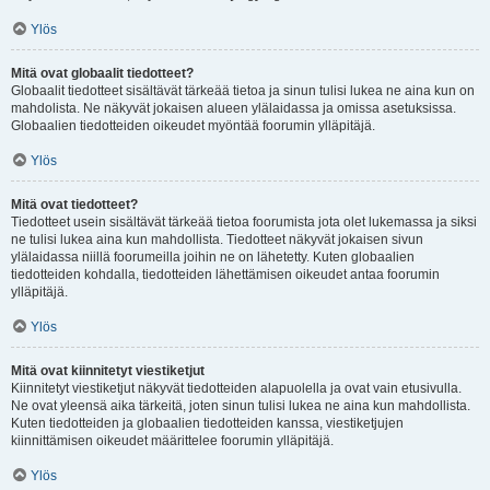
Ylös
Mitä ovat globaalit tiedotteet?
Globaalit tiedotteet sisältävät tärkeää tietoa ja sinun tulisi lukea ne aina kun on
mahdolista. Ne näkyvät jokaisen alueen ylälaidassa ja omissa asetuksissa.
Globaalien tiedotteiden oikeudet myöntää foorumin ylläpitäjä.
Ylös
Mitä ovat tiedotteet?
Tiedotteet usein sisältävät tärkeää tietoa foorumista jota olet lukemassa ja siksi
ne tulisi lukea aina kun mahdollista. Tiedotteet näkyvät jokaisen sivun
ylälaidassa niillä foorumeilla joihin ne on lähetetty. Kuten globaalien
tiedotteiden kohdalla, tiedotteiden lähettämisen oikeudet antaa foorumin
ylläpitäjä.
Ylös
Mitä ovat kiinnitetyt viestiketjut
Kiinnitetyt viestiketjut näkyvät tiedotteiden alapuolella ja ovat vain etusivulla.
Ne ovat yleensä aika tärkeitä, joten sinun tulisi lukea ne aina kun mahdollista.
Kuten tiedotteiden ja globaalien tiedotteiden kanssa, viestiketjujen
kiinnittämisen oikeudet määrittelee foorumin ylläpitäjä.
Ylös