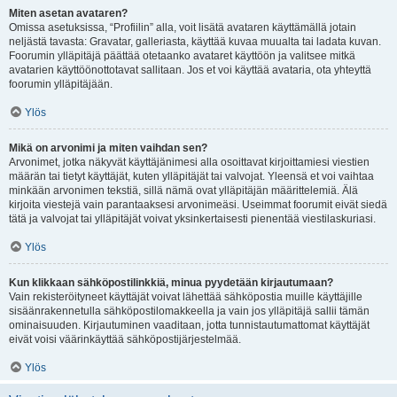
Miten asetan avataren?
Omissa asetuksissa, “Profiilin” alla, voit lisätä avataren käyttämällä jotain
neljästä tavasta: Gravatar, galleriasta, käyttää kuvaa muualta tai ladata kuvan.
Foorumin ylläpitäjä päättää otetaanko avataret käyttöön ja valitsee mitkä
avatarien käyttöönottotavat sallitaan. Jos et voi käyttää avataria, ota yhteyttä
foorumin ylläpitäjään.
Ylös
Mikä on arvonimi ja miten vaihdan sen?
Arvonimet, jotka näkyvät käyttäjänimesi alla osoittavat kirjoittamiesi viestien
määrän tai tietyt käyttäjät, kuten ylläpitäjät tai valvojat. Yleensä et voi vaihtaa
minkään arvonimen tekstiä, sillä nämä ovat ylläpitäjän määrittelemiä. Älä
kirjoita viestejä vain parantaaksesi arvonimeäsi. Useimmat foorumit eivät siedä
tätä ja valvojat tai ylläpitäjät voivat yksinkertaisesti pienentää viestilaskuriasi.
Ylös
Kun klikkaan sähköpostilinkkiä, minua pyydetään kirjautumaan?
Vain rekisteröityneet käyttäjät voivat lähettää sähköpostia muille käyttäjille
sisäänrakennetulla sähköpostilomakkeella ja vain jos ylläpitäjä sallii tämän
ominaisuuden. Kirjautuminen vaaditaan, jotta tunnistautumattomat käyttäjät
eivät voisi väärinkäyttää sähköpostijärjestelmää.
Ylös