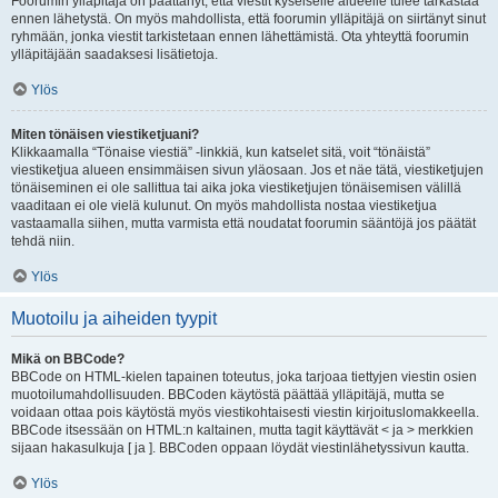
Foorumin ylläpitäjä on päättänyt, että viestit kyseiselle alueelle tulee tarkastaa
ennen lähetystä. On myös mahdollista, että foorumin ylläpitäjä on siirtänyt sinut
ryhmään, jonka viestit tarkistetaan ennen lähettämistä. Ota yhteyttä foorumin
ylläpitäjään saadaksesi lisätietoja.
Ylös
Miten tönäisen viestiketjuani?
Klikkaamalla “Tönaise viestiä” -linkkiä, kun katselet sitä, voit “tönäistä”
viestiketjua alueen ensimmäisen sivun yläosaan. Jos et näe tätä, viestiketjujen
tönäiseminen ei ole sallittua tai aika joka viestiketjujen tönäisemisen välillä
vaaditaan ei ole vielä kulunut. On myös mahdollista nostaa viestiketjua
vastaamalla siihen, mutta varmista että noudatat foorumin sääntöjä jos päätät
tehdä niin.
Ylös
Muotoilu ja aiheiden tyypit
Mikä on BBCode?
BBCode on HTML-kielen tapainen toteutus, joka tarjoaa tiettyjen viestin osien
muotoilumahdollisuuden. BBCoden käytöstä päättää ylläpitäjä, mutta se
voidaan ottaa pois käytöstä myös viestikohtaisesti viestin kirjoituslomakkeella.
BBCode itsessään on HTML:n kaltainen, mutta tagit käyttävät < ja > merkkien
sijaan hakasulkuja [ ja ]. BBCoden oppaan löydät viestinlähetyssivun kautta.
Ylös