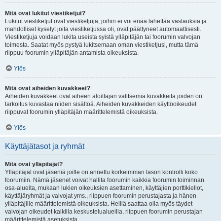
Mitä ovat lukitut viestiketjut?
Lukitut viestiketjut ovat viestiketjuja, joihin ei voi enää lähettää vastauksia ja
mahdolliset kyselyt joita viestiketjussa oli, ovat päättyneet automaattisesti.
Viestiketjuja voidaan lukita useista syistä ylläpitäjän tai foorumin valvojan
toimesta. Saatat myös pystyä lukitsemaan oman viestiketjusi, mutta tämä
riippuu foorumin ylläpitäjän antamista oikeuksista.
Ylös
Mitä ovat aiheiden kuvakkeet?
Aiheiden kuvakkeet ovat aiheen aloittajan valitsemia kuvakkeita joiden on
tarkoitus kuvastaa niiden sisältöä. Aiheiden kuvakkeiden käyttöoikeudet
riippuvat foorumin ylläpitäjän määrittelemistä oikeuksista.
Ylös
Käyttäjätasot ja ryhmät
Mitä ovat ylläpitäjät?
Ylläpitäjät ovat jäseniä joille on annettu korkeimman tason kontrolli koko
foorumiin. Nämä jäsenet voivat hallita foorumin kaikkia foorumin toiminnan
osa-alueita, mukaan lukien oikeuksien asettaminen, käyttäjien porttikiellot,
käyttäjäryhmät ja valvojat yms., riippuen foorumin perustajasta ja hänen
ylläpitäjille määrittelemistä oikeuksista. Heillä saattaa olla myös täydet
valvojan oikeudet kaikilla keskustelualueilla, riippuen foorumin perustajan
määrittelemistä asetuksista.