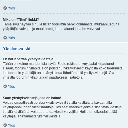
Ylös
Mikä on “Tiimi” linkki?
Tämä sivu näyttää sinulle listan foorumin henkilökunnasta, mukaanluettuna
ylläpitäjät, valvojat ja muut tiedot, kuten alueet joita he valvovat.
Ylös
Yksityisviestit
En voi lähettää yksityisviestejä!
Tähän on kolme mahdollista syytä. Et ole rekisteröitynyt ja/tai kirjautunut
sisään, foorumin ylläpitäjä on poistanut yksityisviestit käytöstä koko foorumilta
tai foorumin ylläpitäjä on estänyt sinua lähettämästä yksityisviestejä. Ota
yhteyttä foorumin ylläpitäjään saadaksesi lisätietoja.
Ylös
Saan yksityisviestejä joita en halua!
Voit automaattisesti poistaa yksityisviestit tietyltä käyttäjältä käyttämällä
käyttäjänhallinnan viestisääntöjä. Jos saat väärinkäytöksiä sisältäviä viestejä
tietyltä käyttäjältä, voit raportoida viestit valvojille. Heillä on oikeudet estää
käyttäjiä lähettämästä yksityisviestejä.
Ylös