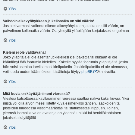
Ylös
Vaihdoin aikavyöhykkeen ja kellonaika on silti väärin!
Jos olet varmasti valinnut oikean aikavyöhykkeen ja aika on silti väärin, on
palvelimen kellonaika väärin. Ota yhteyttä ylläpitäjään korjataksesi ongelman.
Ylös
Kieleni ei ole valittavana!
Joko ylläpitäjä ei ole asentanut kielellesi kielipakettia tai kukaan ei ole
kääntänyt tätä foorumia kielellesi. Kokeile pyytää foorumin ylläpitäjältä, josko
hän voisi asentaa tarvitsemasi kielipaketin. Jos kielipakettia ei ole olemassa,
voit luoda uuden käännöksen. Lisätietoja löytyy
phpBB
®:n sivuilta.
Ylös
Mitä kuvia on käyttäjänimeni vieressä?
Viestejä katsottaessa käyttäjänimen vieressä saattaa näkyä kaksi kuvaa. Yksi
niistä voi olla arvonimeesi liitetty kuva esimerkiksi tähtien, laatikoiden tai
pisteiden muodossa viestimäärästäsi tai statuksestasi riippuen. Toinen,
yleensä isompi kuva on avatar ja on yleensä uniikki tai henkilökohtainen
jokaisella käyttäjällä.
Ylös