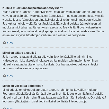
Kuinka muokkaan tai poistan äänestyksen?
Kuten viestien kanssa, äänestyksiä voi muokata vain alkuperäinen lähettäjä,
valvoja tai ylläpitäjä. Muokataksesi äänestystä, muokkaa ensimmäistä viestiä
viestiketjussa. Äänestys on aina kytketty viestiketjun ensimmäiseen viestiin.
Jos kukaan ei ole vielä äänestänyt, käyttäjät voivat poistaa äänestyksen tai
muokata mitä tahansa äänestyksen asetusta. Jos käyttäjät ovat kuitenkin jo
äänestäneet, vain valvojat tai ylläpitäjät voivat muokata tai poistaa sen. Tämä
estää äänestysvaihtoehtojen vaihtamisen kesken äänestyksen.
Ylös
Miksi en pääse alueelle?
Jotkin alueet saattavat olla rajattu vain tietyille käyttäjille tai ryhmille.
Katsoaksesi, lukeaksesi, kirjoittaaksesi tai muiden toimintojen tekeminen
alueella saattaa tarvita erikoisoikeuksia. Jos haluat oikeudet, ota yhteyttä
foorumin valvojaan tai ylläpitäjään.
Ylös
Miksi en voi liittää tiedostoja?
Liitetiedostojen oikeudet annetaan alueen, ryhmän tai käyttäjän mukaan.
Foorumin ylläpitäjä ei välttämättä ole sallinut liitetiedostojen liittämistä tietyllä
alueella tai vain tietyt ryhmät saattavat pystyä liittämään tiedostoja. Ota yhteyttä
foorumin ylläpitäjään jos et tiedä miksi et voi lisätä liitetiedostoja.