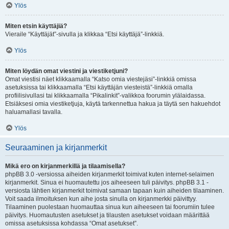
Ylös
Miten etsin käyttäjiä?
Vieraile “Käyttäjät”-sivulla ja klikkaa “Etsi käyttäjä”-linkkiä.
Ylös
Miten löydän omat viestini ja viestiketjuni?
Omat viestisi näet klikkaamalla “Katso omia viestejäsi”-linkkiä omissa
asetuksissa tai klikkaamalla “Etsi käyttäjän viesteistä”-linkkiä omalla
profiilisivullasi tai klikkaamalla “Pikalinkit”-valikkoa foorumin ylälaidassa.
Etsiäksesi omia viestiketjuja, käytä tarkennettua hakua ja täytä sen hakuehdot
haluamallasi tavalla.
Ylös
Seuraaminen ja kirjanmerkit
Mikä ero on kirjanmerkillä ja tilaamisella?
phpBB 3.0 -versiossa aiheiden kirjanmerkit toimivat kuten internet-selaimen
kirjanmerkit. Sinua ei huomautettu jos aiheeseen tuli päivitys. phpBB 3.1 -
versiosta lähtien kirjanmerkit toimivat samaan tapaan kuin aiheiden tilaaminen.
Voit saada ilmoituksen kun aihe josta sinulla on kirjanmerkki päivittyy.
Tilaaminen puolestaan huomauttaa sinua kun aiheeseen tai foorumiin tulee
päivitys. Huomautusten asetukset ja tilausten asetukset voidaan määrittää
omissa asetuksissa kohdassa “Omat asetukset”.