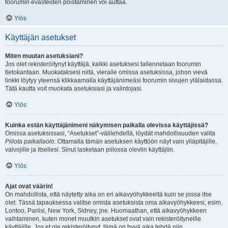
foorumin evästeiden poistaminen voi auttaa.
Ylös
Käyttäjän asetukset
Miten muutan asetuksiani?
Jos olet rekisteröitynyt käyttäjä, kaikki asetuksesi tallennetaan foorumin
tietokantaan. Muokataksesi niitä, vieraile omissa asetuksissa, johon vievä
linkki löytyy yleensä klikkaamalla käyttäjänimeäsi foorumin sivujen ylälaidassa.
Tätä kautta voit muokata asetuksiasi ja valintojasi.
Ylös
Kuinka estän käyttäjänimeni näkymisen paikalla olevissa käyttäjissä?
Omissa asetuksissasi, “Asetukset”-välilehdellä, löydät mahdollisuuden valita
Piilota paikallaolo
. Ottamalla tämän asetuksen käyttöön näyt vain ylläpitäjille,
valvojille ja itsellesi. Sinut lasketaan piilossa oleviin käyttäjiin.
Ylös
Ajat ovat väärin!
On mahdollista, että näytetty aika on eri aikavyöhykkeeltä kuin se jossa itse
olet. Tässä tapauksessa valitse omista asetuksista oma aikavyöhykkeesi, esim.
Lontoo, Pariisi, New York, Sidney, jne. Huomaathan, että aikavyöhykkeen
vaihtaminen, kuten monet muutkin asetukset ovat vain rekisteröityneille
käyttäjille. Jos et ole rekisteröitynyt, tämä on hyvä aika tehdä niin.