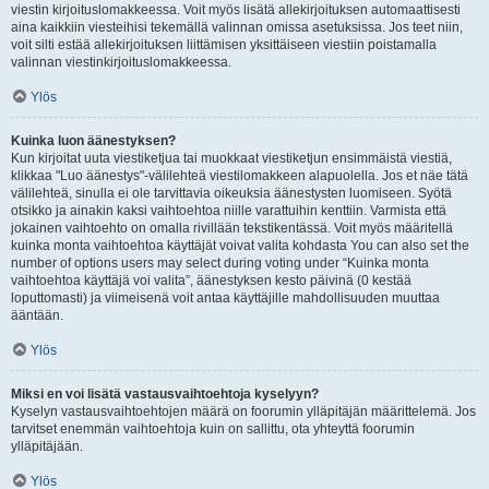
viestin kirjoituslomakkeessa. Voit myös lisätä allekirjoituksen automaattisesti
aina kaikkiin viesteihisi tekemällä valinnan omissa asetuksissa. Jos teet niin,
voit silti estää allekirjoituksen liittämisen yksittäiseen viestiin poistamalla
valinnan viestinkirjoituslomakkeessa.
Ylös
Kuinka luon äänestyksen?
Kun kirjoitat uuta viestiketjua tai muokkaat viestiketjun ensimmäistä viestiä,
klikkaa "Luo äänestys"-välilehteä viestilomakkeen alapuolella. Jos et näe tätä
välilehteä, sinulla ei ole tarvittavia oikeuksia äänestysten luomiseen. Syötä
otsikko ja ainakin kaksi vaihtoehtoa niille varattuihin kenttiin. Varmista että
jokainen vaihtoehto on omalla rivillään tekstikentässä. Voit myös määritellä
kuinka monta vaihtoehtoa käyttäjät voivat valita kohdasta You can also set the
number of options users may select during voting under “Kuinka monta
vaihtoehtoa käyttäjä voi valita”, äänestyksen kesto päivinä (0 kestää
loputtomasti) ja viimeisenä voit antaa käyttäjille mahdollisuuden muuttaa
ääntään.
Ylös
Miksi en voi lisätä vastausvaihtoehtoja kyselyyn?
Kyselyn vastausvaihtoehtojen määrä on foorumin ylläpitäjän määrittelemä. Jos
tarvitset enemmän vaihtoehtoja kuin on sallittu, ota yhteyttä foorumin
ylläpitäjään.
Ylös