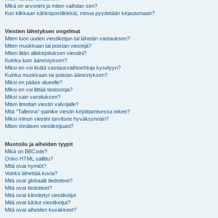
Mikä on arvonimi ja miten vaihdan sen?
Kun klikkaan sähköpostilinkkiä, minua pyydetään kirjautumaan?
Viestien lähetyksen ongelmat
Miten luon uuden viestiketjun tai lähetän vastauksen?
Miten muokkaan tai poistan viestejä?
Miten liitän allekirjoituksen viestiini?
Kuinka luon äänestyksen?
Miksi en voi lisätä vastausvaihtoehtoja kyselyyn?
Kuinka muokkaan tai poistan äänestyksen?
Miksi en pääse alueelle?
Miksi en voi liittää tiedostoja?
Miksi sain varoituksen?
Miten ilmoitan viestin valvojalle?
Mitä “Tallenna”-painike viestin kirjoittamisessa tekee?
Miksi minun viestini tarvitsee hyväksynnän?
Miten tönäisen viestiketjuani?
Muotoilu ja aiheiden tyypit
Mikä on BBCode?
Onko HTML sallittu?
Mitä ovat hymiöt?
Voinko lähettää kuvia?
Mitä ovat globaalit tiedotteet?
Mitä ovat tiedotteet?
Mitä ovat kiinnitetyt viestiketjut
Mitä ovat lukitut viestiketjut?
Mitä ovat aiheiden kuvakkeet?