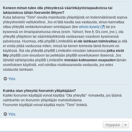
Keneen minun tulee olla yhteydessä väärinkäytöstapauksissa tai
lakiasioissa tähän foorumiin liittyen?
Kuka tahansa “Tiimi”-sivulla mainituista ylläpitäjistä on todennäköisesti sopiva
yhteyshenkilö valituksillesi. Jos et tätä kautta saa vastausta, sinun kannattaa
ottaa yhteyttä verkkotunnuksen omistajaan (tee
whois-kysely
) tai jos
kyseessä on ilmaispalvelussa oleva (esim. Yahoo!, free.fr, f2s.com, jne.), ota
yhteyttä ylläpitoon tai väärinkäytöksistä vastaavaan osastoon kyseisessä
palvelussa. Huomaa, että phpBB Limitedillä
ei ole lainkaan toimivaltaa
ja sitä
ei voida pitää vastuussa miten, missä tai kenen toimesta tämä foorumi on
käytössä. Älä ota yhteyttä phpBB Limitediin missään lakiasioissa
jotka eivät
liity
phpBB.com-sivustoon tai pelkkään phpBB-sovellukseen itseensä. Jos
lähetät sähköpostia phpBB Limitedille
mistään kolmannen osapuolen
tämän
sovelluksen käytöstä, voit odottaa niukkasanaista vastausta, jos edes
vastausta lainkaan.
Ylös
Kuinka otan yhteyttä foorumin ylläpitäjään?
Kaikki foorumin käyttäjät voivat käyttää “Ota yhteyttä” -lomaketta, jos täämä
vaihtoehto on foorumin ylläpitäjän mahdollistama.
Foorumin käyttäjät voivat käyttää myös “Tiimi”-linkkiä.
Ylös
Hyppää