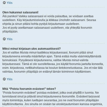
Ylös
Olen hukannut salasanani!
Älä panikoi! Vaikka salasanaasi ei voida palauttaa, se voidaan asettaa
uudelleen. Käy kirjautumissivulla ja klikkaa
Unohdin salasanani
. Seuraa
ohjeita ja sinun pitäisi kohta pystyä kirjautumaan uudelleen.
Jos et pysty asettamaan salasanaasi uudelleen, ota yhteyttä foorumin
ylläpitäjään.
Ylös
Miksi minut kirjataan ulos automaattisesti?
Jos et valitse
Muista minut
-laatikkoa kirjautuessasi, foorumi pitää sinut
kirjautuneena ennalta määritellyn ajan. Tämä estää muita väärinkäyttämästä
tunnuksiasi. Pysyäksesi kirjautuneena, valitse
Muista minut
-valinta
kirjautuessasi. Tämä ei ole suositeltavaa, jos käytät foorumia jaetulta koneelta,
esim. kirjastossa, nettikahvilassa tai koulun tietokoneluokassa. Jos et näe tätä
valintaa, foorumin ylläpitäjä on estänyt tämän toiminnon käyttämisen.
Ylös
Mitä “Poista foorumin evästeet” tekee?
“Poista foorumin evästeet” poistaa evästeet, jotka ovat phpBB:n luomia. Ne
tunnistavat sinut ja pitävät sinut kirjautuneena foorumille. Evästeet tarjoavat
myös toimintoja, kuten luettujen seurantaa, jos ne ovat foorumin ylläpitäjän
käyttöönottamia. Jos sinulla on sisään tai uloskirjautumisen kanssa ongelmia,