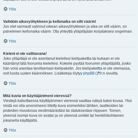
Ylös
Vaihdoin aikavyöhykkeen ja kellonaika on silti väärin!
Jos olet varmasti valinnut oikean aikavyöhykkeen ja aika on silti väärin, on
palvelimen kellonaika väärin. Ota yhteyttä ylläpitäjään korjataksesi ongelman.
Ylös
Kieleni ei ole valittavana!
Joko ylläpitäjä ei ole asentanut kielellesi kielipakettia tai kukaan ei ole
kääntänyt tätä foorumia kielellesi. Kokeile pyytää foorumin ylläpitäjältä, josko
hän voisi asentaa tarvitsemasi kielipaketin. Jos kielipakettia ei ole olemassa,
voit luoda uuden käännöksen. Lisätietoja löytyy
phpBB
®:n sivuilta.
Ylös
Mitä kuvia on käyttäjänimeni vieressä?
Viestejä katsottaessa käyttäjänimen vieressä saattaa näkyä kaksi kuvaa. Yksi
niistä voi olla arvonimeesi liitetty kuva esimerkiksi tähtien, laatikoiden tai
pisteiden muodossa viestimäärästäsi tai statuksestasi riippuen. Toinen,
yleensä isompi kuva on avatar ja on yleensä uniikki tai henkilökohtainen
jokaisella käyttäjällä.
Ylös