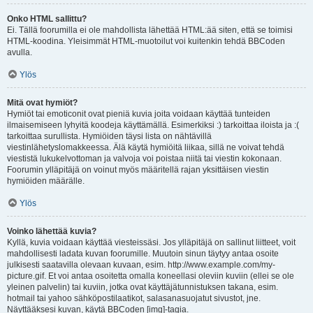
Onko HTML sallittu?
Ei. Tällä foorumilla ei ole mahdollista lähettää HTML:ää siten, että se toimisi
HTML-koodina. Yleisimmät HTML-muotoilut voi kuitenkin tehdä BBCoden
avulla.
Ylös
Mitä ovat hymiöt?
Hymiöt tai emoticonit ovat pieniä kuvia joita voidaan käyttää tunteiden
ilmaisemiseen lyhyitä koodeja käyttämällä. Esimerkiksi :) tarkoittaa iloista ja :(
tarkoittaa surullista. Hymiöiden täysi lista on nähtävillä
viestinlähetyslomakkeessa. Älä käytä hymiöitä liikaa, sillä ne voivat tehdä
viestistä lukukelvottoman ja valvoja voi poistaa niitä tai viestin kokonaan.
Foorumin ylläpitäjä on voinut myös määritellä rajan yksittäisen viestin
hymiöiden määrälle.
Ylös
Voinko lähettää kuvia?
Kyllä, kuvia voidaan käyttää viesteissäsi. Jos ylläpitäjä on sallinut liitteet, voit
mahdollisesti ladata kuvan foorumille. Muutoin sinun täytyy antaa osoite
julkisesti saatavilla olevaan kuvaan, esim. http://www.example.com/my-
picture.gif. Et voi antaa osoitetta omalla koneellasi oleviin kuviin (ellei se ole
yleinen palvelin) tai kuviin, jotka ovat käyttäjätunnistuksen takana, esim.
hotmail tai yahoo sähköpostilaatikot, salasanasuojatut sivustot, jne.
Näyttääksesi kuvan, käytä BBCoden [img]-tagia.