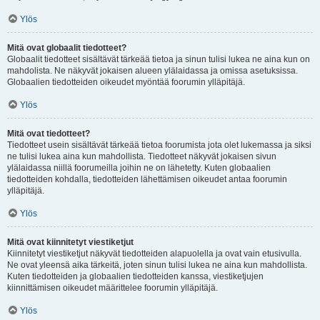
Ylös
Mitä ovat globaalit tiedotteet?
Globaalit tiedotteet sisältävät tärkeää tietoa ja sinun tulisi lukea ne aina kun on
mahdolista. Ne näkyvät jokaisen alueen ylälaidassa ja omissa asetuksissa.
Globaalien tiedotteiden oikeudet myöntää foorumin ylläpitäjä.
Ylös
Mitä ovat tiedotteet?
Tiedotteet usein sisältävät tärkeää tietoa foorumista jota olet lukemassa ja siksi
ne tulisi lukea aina kun mahdollista. Tiedotteet näkyvät jokaisen sivun
ylälaidassa niillä foorumeilla joihin ne on lähetetty. Kuten globaalien
tiedotteiden kohdalla, tiedotteiden lähettämisen oikeudet antaa foorumin
ylläpitäjä.
Ylös
Mitä ovat kiinnitetyt viestiketjut
Kiinnitetyt viestiketjut näkyvät tiedotteiden alapuolella ja ovat vain etusivulla.
Ne ovat yleensä aika tärkeitä, joten sinun tulisi lukea ne aina kun mahdollista.
Kuten tiedotteiden ja globaalien tiedotteiden kanssa, viestiketjujen
kiinnittämisen oikeudet määrittelee foorumin ylläpitäjä.
Ylös