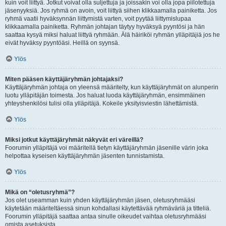
kuin voit liittyä. Jotkut voivat olla suljettuja ja joissakin voi olla jopa piilotettuja
jäsenyyksiä. Jos ryhmä on avoin, voit liittyä siihen klikkaamalla painiketta. Jos
ryhmä vaatii hyväksynnän liittymistä varten, voit pyytää liittymislupaa
klikkaamalla painiketta. Ryhmän johtajan täytyy hyväksyä pyyntösi ja hän
saattaa kysyä miksi haluat liittyä ryhmään. Älä häiriköi ryhmän ylläpitäjiä jos he
eivät hyväksy pyyntöäsi. Heillä on syynsä.
Ylös
Miten pääsen käyttäjäryhmän johtajaksi?
Käyttäjäryhmän johtaja on yleensä määritelty, kun käyttäjäryhmät on alunperin
luotu ylläpitäjän toimesta. Jos haluat luoda käyttäjäryhmän, ensimmäinen
yhteyshenkilösi tulisi olla ylläpitäjä. Kokeile yksityisviestin lähettämistä.
Ylös
Miksi jotkut käyttäjäryhmät näkyvät eri väreillä?
Foorumin ylläpitäjä voi määritellä tietyn käyttäjäryhmän jäsenille värin joka
helpottaa kyseisen käyttäjäryhmän jäsenten tunnistamista.
Ylös
Mikä on “oletusryhmä”?
Jos olet useamman kuin yhden käyttäjäryhmän jäsen, oletusryhmääsi
käytetään määriteltäessä sinun kohdallasi käytettävää ryhmäväriä ja titteliä.
Foorumin ylläpitäjä saattaa antaa sinulle oikeudet vaihtaa oletusryhmääsi
omista asetuksista.