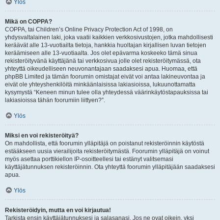
Ylös
Mikä on COPPA?
COPPA, tai Children’s Online Privacy Protection Act of 1998, on
yhdysvaltalainen laki, joka vaatii kaikkien verkkosivustojen, jotka mahdollisesti
keräävät alle 13-vuotiailta tietoja, hankkia huoltajan kirjallisen luvan tietojen
keräämiseen alle 13-vuotiaalta. Jos olet epävarma koskeeko tämä sinua
rekisteröityvänä käyttäjänä tai verkkosivua jolle olet rekisteröitymässä, ota
yhteyttä oikeudelliseen neuvonantajaan saadaksesi apua. Huomaa, että
phpBB Limited ja tämän foorumin omistajat eivät voi antaa lakineuvontaa ja
eivät ole yhteyshenkilöitä minkäänlaisissa lakiasioissa, lukuunottamatta
kysymystä “Keneen minun tulee olla yhteydessä väärinkäytöstapauksissa tai
lakiasioissa tähän foorumiin liittyen?”.
Ylös
Miksi en voi rekisteröityä?
On mahdollista, että foorumin ylläpitäjä on poistanut rekisteröinnin käytöstä
estääkseen uusia vierailijoita rekisteröitymästä. Foorumin ylläpitäjä on voinut
myös asettaa porttikiellon IP-osoitteellesi tai estänyt valitsemasi
käyttäjätunnuksen rekisteröinnin. Ota yhteyttä foorumin ylläpitäjään saadaksesi
apua.
Ylös
Rekisteröidyin, mutta en voi kirjautua!
Tarkista ensin käyttäjätunnuksesi ja salasanasi. Jos ne ovat oikein, yksi