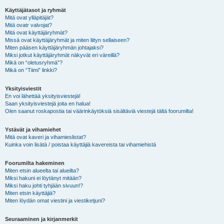
Käyttäjätasot ja ryhmät
Mitä ovat ylläpitäjät?
Mitä ovatr valvojat?
Mitä ovat käyttäjäryhmät?
Missä ovat käyttäjäryhmät ja miten liityn sellaiseen?
Miten pääsen käyttäjäryhmän johtajaksi?
Miksi jotkut käyttäjäryhmät näkyvät eri väreillä?
Mikä on “oletusryhmä”?
Mikä on “Tiimi” linkki?
Yksityisviestit
En voi lähettää yksityisviestejä!
Saan yksityisviestejä joita en halua!
Olen saanut roskapostia tai väärinkäytöksiä sisältäviä viestejä tältä foorumilta!
Ystävät ja vihamiehet
Mitä ovat kaveri ja vihamieslistat?
Kuinka voin lisätä / poistaa käyttäjiä kavereista tai vihamiehistä
Foorumilta hakeminen
Miten etsin alueelta tai alueilta?
Miksi hakuni ei löytänyt mitään?
Miksi haku johti tyhjään sivuun!?
Miten etsin käyttäjiä?
Miten löydän omat viestini ja viestiketjuni?
Seuraaminen ja kirjanmerkit