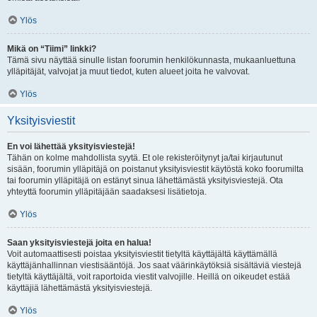
Ylös
Mikä on “Tiimi” linkki?
Tämä sivu näyttää sinulle listan foorumin henkilökunnasta, mukaanluettuna
ylläpitäjät, valvojat ja muut tiedot, kuten alueet joita he valvovat.
Ylös
Yksityisviestit
En voi lähettää yksityisviestejä!
Tähän on kolme mahdollista syytä. Et ole rekisteröitynyt ja/tai kirjautunut
sisään, foorumin ylläpitäjä on poistanut yksityisviestit käytöstä koko foorumilta
tai foorumin ylläpitäjä on estänyt sinua lähettämästä yksityisviestejä. Ota
yhteyttä foorumin ylläpitäjään saadaksesi lisätietoja.
Ylös
Saan yksityisviestejä joita en halua!
Voit automaattisesti poistaa yksityisviestit tietyltä käyttäjältä käyttämällä
käyttäjänhallinnan viestisääntöjä. Jos saat väärinkäytöksiä sisältäviä viestejä
tietyltä käyttäjältä, voit raportoida viestit valvojille. Heillä on oikeudet estää
käyttäjiä lähettämästä yksityisviestejä.
Ylös