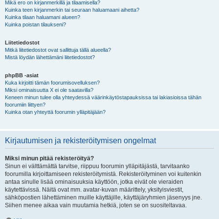
Mikä ero on kirjanmerkillä ja tilaamisella?
Kuinka teen kirjanmerkin tai seuraan haluamaani aihetta?
Kuinka tilaan haluamani alueen?
Kuinka poistan tilaukseni?
Liitetiedostot
Mitkä liitetiedostot ovat sallittuja tällä alueella?
Mistä löydän lähettämäni liitetiedostot?
phpBB -asiat
Kuka kirjoitti tämän foorumisovelluksen?
Miksi ominaisuutta X ei ole saatavilla?
Keneen minun tulee olla yhteydessä väärinkäytöstapauksissa tai lakiasioissa tähän
foorumiin liittyen?
Kuinka otan yhteyttä foorumin ylläpitäjään?
Kirjautumisen ja rekisteröitymisen ongelmat
Miksi minun pitää rekisteröityä?
Sinun ei välttämättä tarvitse, riippuu foorumin ylläpitäjästä, tarvitaanko
foorumilla kirjoittamiseen rekisteröitymistä. Rekisteröityminen voi kuitenkin
antaa sinulle lisää ominaisuuksia käyttöön, jotka eivät ole vieraiden
käytettävissä. Näitä ovat mm. avatar-kuvan määrittely, yksityisviestit,
sähköpostien lähettäminen muille käyttäjille, käyttäjäryhmien jäsenyys jne.
Siihen menee aikaa vain muutamia hetkiä, joten se on suositeltavaa.