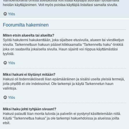
Vaihtoehtoisesti omista asetuksista voit lisätä käyttäjiä suoraan syöttämällä
heidän käyttäjänimen. Voit myös poistaa käyttäjiä listaltasi samalta sivulta.
Ylös
Foorumilta hakeminen
Miten etsin alueelta tai alueilta?
Syötä hakutermi hakukenttään, joka sijaitsee etusivulla, alueen tai viestiketjun
sivulla. Tarkennettuun hakuun pääset klikkaamalla “Tarkennettu haku”-linkkiä
joka on saatavilla jokaisella sivulla. Haun sijainti voi riippua käyttämästäsi
tyylistä.
Ylös
Miksi hakuni ei löytänyt mitään?
Hakusi oli todennäköisesti liian epämääräinen ja sisälsi useita yleisiä termejä,
joita phpBB ei ole indeksoinut. Ole tarkempi ja käytä Tarkennetun haun
valintoja.
Ylös
Miksi haku johti tyhjään sivuun!?
Hakusi palautti liian monta tulosta ja palvelin ei pystynyt käsittelemään niitä.
Käytä “Tarkennettua hakua” ja ole tarkempi hakuehdoissa ja alueissa joilta
etsit.