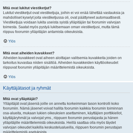
Mitä ovat lukitut viestiketjut?
Lukitut viestiketjut ovat viestiketjuja, joihin ei voi enää lähettää vastauksia ja
mahdolliset kyselyt joita viestiketjussa oli, ovat päättyneet automaattisesti.
Viestiketjuja voidaan lukita useista syistä ylläpitäjän tai foorumin valvojan
toimesta. Saatat myös pystyä lukitsemaan oman viestiketjusi, mutta tämä
riippuu foorumin ylläpitäjän antamista oikeuksista.
Ylös
Mitä ovat aiheiden kuvakkeet?
Aiheiden kuvakkeet ovat aiheen aloittajan valitsemia kuvakkeita joiden on
tarkoitus kuvastaa niiden sisältöä. Aiheiden kuvakkeiden käyttöoikeudet
riippuvat foorumin ylläpitäjän määrittelemistä oikeuksista.
Ylös
Käyttäjätasot ja ryhmät
Mitä ovat ylläpitäjät?
Ylläpitäjät ovat jäseniä joille on annettu korkeimman tason kontrolli koko
foorumiin. Nämä jäsenet voivat hallita foorumin kaikkia foorumin toiminnan
osa-alueita, mukaan lukien oikeuksien asettaminen, käyttäjien porttikiellot,
käyttäjäryhmät ja valvojat yms., riippuen foorumin perustajasta ja hänen
ylläpitäjille määrittelemistä oikeuksista. Heillä saattaa olla myös täydet
valvojan oikeudet kaikilla keskustelualueilla, riippuen foorumin perustajan
määrittelemistä asetuksista.