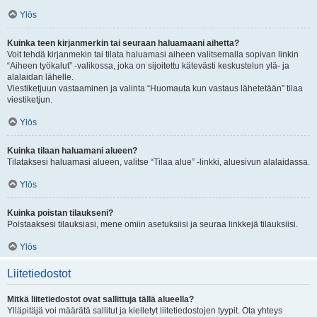
Ylös
Kuinka teen kirjanmerkin tai seuraan haluamaani aihetta?
Voit tehdä kirjanmekin tai tilata haluamasi aiheen valitsemalla sopivan linkin
“Aiheen työkalut” -valikossa, joka on sijoitettu kätevästi keskustelun ylä- ja
alalaidan lähelle.
Viestiketjuun vastaaminen ja valinta “Huomauta kun vastaus lähetetään” tilaa
viestiketjun.
Ylös
Kuinka tilaan haluamani alueen?
Tilataksesi haluamasi alueen, valitse “Tilaa alue” -linkki, aluesivun alalaidassa.
Ylös
Kuinka poistan tilaukseni?
Poistaaksesi tilauksiasi, mene omiin asetuksiisi ja seuraa linkkejä tilauksiisi.
Ylös
Liitetiedostot
Mitkä liitetiedostot ovat sallittuja tällä alueella?
Ylläpitäjä voi määrätä sallitut ja kielletyt liitetiedostojen tyypit. Ota yhteys