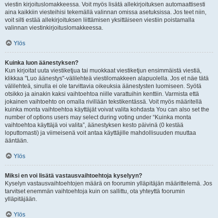
viestin kirjoituslomakkeessa. Voit myös lisätä allekirjoituksen automaattisesti
aina kaikkiin viesteihisi tekemällä valinnan omissa asetuksissa. Jos teet niin,
voit silti estää allekirjoituksen liittämisen yksittäiseen viestiin poistamalla
valinnan viestinkirjoituslomakkeessa.
Ylös
Kuinka luon äänestyksen?
Kun kirjoitat uuta viestiketjua tai muokkaat viestiketjun ensimmäistä viestiä,
klikkaa "Luo äänestys"-välilehteä viestilomakkeen alapuolella. Jos et näe tätä
välilehteä, sinulla ei ole tarvittavia oikeuksia äänestysten luomiseen. Syötä
otsikko ja ainakin kaksi vaihtoehtoa niille varattuihin kenttiin. Varmista että
jokainen vaihtoehto on omalla rivillään tekstikentässä. Voit myös määritellä
kuinka monta vaihtoehtoa käyttäjät voivat valita kohdasta You can also set the
number of options users may select during voting under “Kuinka monta
vaihtoehtoa käyttäjä voi valita”, äänestyksen kesto päivinä (0 kestää
loputtomasti) ja viimeisenä voit antaa käyttäjille mahdollisuuden muuttaa
ääntään.
Ylös
Miksi en voi lisätä vastausvaihtoehtoja kyselyyn?
Kyselyn vastausvaihtoehtojen määrä on foorumin ylläpitäjän määrittelemä. Jos
tarvitset enemmän vaihtoehtoja kuin on sallittu, ota yhteyttä foorumin
ylläpitäjään.
Ylös