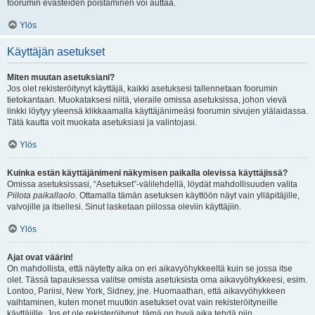
foorumin evästeiden poistaminen voi auttaa.
Ylös
Käyttäjän asetukset
Miten muutan asetuksiani?
Jos olet rekisteröitynyt käyttäjä, kaikki asetuksesi tallennetaan foorumin
tietokantaan. Muokataksesi niitä, vieraile omissa asetuksissa, johon vievä
linkki löytyy yleensä klikkaamalla käyttäjänimeäsi foorumin sivujen ylälaidassa.
Tätä kautta voit muokata asetuksiasi ja valintojasi.
Ylös
Kuinka estän käyttäjänimeni näkymisen paikalla olevissa käyttäjissä?
Omissa asetuksissasi, “Asetukset”-välilehdellä, löydät mahdollisuuden valita
Piilota paikallaolo
. Ottamalla tämän asetuksen käyttöön näyt vain ylläpitäjille,
valvojille ja itsellesi. Sinut lasketaan piilossa oleviin käyttäjiin.
Ylös
Ajat ovat väärin!
On mahdollista, että näytetty aika on eri aikavyöhykkeeltä kuin se jossa itse
olet. Tässä tapauksessa valitse omista asetuksista oma aikavyöhykkeesi, esim.
Lontoo, Pariisi, New York, Sidney, jne. Huomaathan, että aikavyöhykkeen
vaihtaminen, kuten monet muutkin asetukset ovat vain rekisteröityneille
käyttäjille. Jos et ole rekisteröitynyt, tämä on hyvä aika tehdä niin.