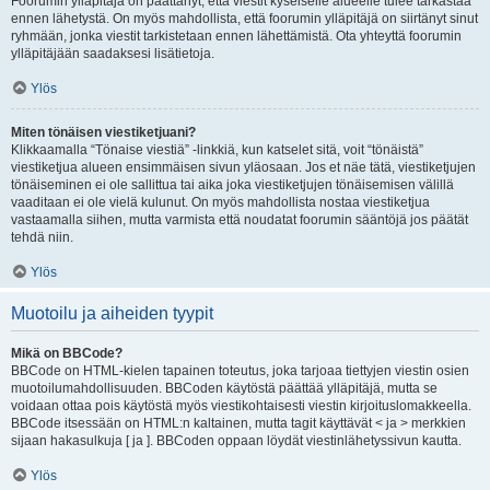
Foorumin ylläpitäjä on päättänyt, että viestit kyseiselle alueelle tulee tarkastaa
ennen lähetystä. On myös mahdollista, että foorumin ylläpitäjä on siirtänyt sinut
ryhmään, jonka viestit tarkistetaan ennen lähettämistä. Ota yhteyttä foorumin
ylläpitäjään saadaksesi lisätietoja.
Ylös
Miten tönäisen viestiketjuani?
Klikkaamalla “Tönaise viestiä” -linkkiä, kun katselet sitä, voit “tönäistä”
viestiketjua alueen ensimmäisen sivun yläosaan. Jos et näe tätä, viestiketjujen
tönäiseminen ei ole sallittua tai aika joka viestiketjujen tönäisemisen välillä
vaaditaan ei ole vielä kulunut. On myös mahdollista nostaa viestiketjua
vastaamalla siihen, mutta varmista että noudatat foorumin sääntöjä jos päätät
tehdä niin.
Ylös
Muotoilu ja aiheiden tyypit
Mikä on BBCode?
BBCode on HTML-kielen tapainen toteutus, joka tarjoaa tiettyjen viestin osien
muotoilumahdollisuuden. BBCoden käytöstä päättää ylläpitäjä, mutta se
voidaan ottaa pois käytöstä myös viestikohtaisesti viestin kirjoituslomakkeella.
BBCode itsessään on HTML:n kaltainen, mutta tagit käyttävät < ja > merkkien
sijaan hakasulkuja [ ja ]. BBCoden oppaan löydät viestinlähetyssivun kautta.
Ylös