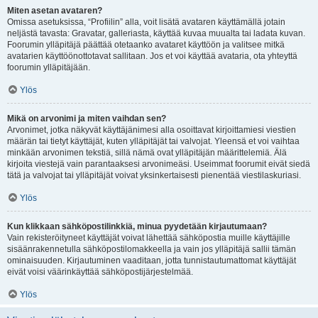
Miten asetan avataren?
Omissa asetuksissa, “Profiilin” alla, voit lisätä avataren käyttämällä jotain
neljästä tavasta: Gravatar, galleriasta, käyttää kuvaa muualta tai ladata kuvan.
Foorumin ylläpitäjä päättää otetaanko avataret käyttöön ja valitsee mitkä
avatarien käyttöönottotavat sallitaan. Jos et voi käyttää avataria, ota yhteyttä
foorumin ylläpitäjään.
Ylös
Mikä on arvonimi ja miten vaihdan sen?
Arvonimet, jotka näkyvät käyttäjänimesi alla osoittavat kirjoittamiesi viestien
määrän tai tietyt käyttäjät, kuten ylläpitäjät tai valvojat. Yleensä et voi vaihtaa
minkään arvonimen tekstiä, sillä nämä ovat ylläpitäjän määrittelemiä. Älä
kirjoita viestejä vain parantaaksesi arvonimeäsi. Useimmat foorumit eivät siedä
tätä ja valvojat tai ylläpitäjät voivat yksinkertaisesti pienentää viestilaskuriasi.
Ylös
Kun klikkaan sähköpostilinkkiä, minua pyydetään kirjautumaan?
Vain rekisteröityneet käyttäjät voivat lähettää sähköpostia muille käyttäjille
sisäänrakennetulla sähköpostilomakkeella ja vain jos ylläpitäjä sallii tämän
ominaisuuden. Kirjautuminen vaaditaan, jotta tunnistautumattomat käyttäjät
eivät voisi väärinkäyttää sähköpostijärjestelmää.
Ylös