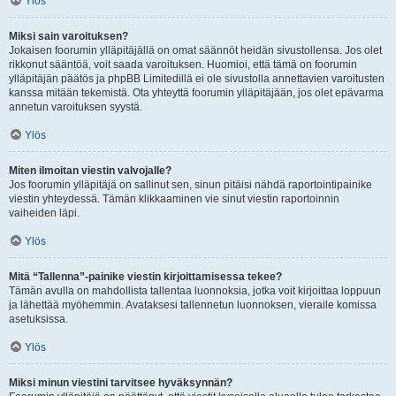
Ylös
Miksi sain varoituksen?
Jokaisen foorumin ylläpitäjällä on omat säännöt heidän sivustollensa. Jos olet
rikkonut sääntöä, voit saada varoituksen. Huomioi, että tämä on foorumin
ylläpitäjän päätös ja phpBB Limitedillä ei ole sivustolla annettavien varoitusten
kanssa mitään tekemistä. Ota yhteyttä foorumin ylläpitäjään, jos olet epävarma
annetun varoituksen syystä.
Ylös
Miten ilmoitan viestin valvojalle?
Jos foorumin ylläpitäjä on sallinut sen, sinun pitäisi nähdä raportointipainike
viestin yhteydessä. Tämän klikkaaminen vie sinut viestin raportoinnin
vaiheiden läpi.
Ylös
Mitä “Tallenna”-painike viestin kirjoittamisessa tekee?
Tämän avulla on mahdollista tallentaa luonnoksia, jotka voit kirjoittaa loppuun
ja lähettää myöhemmin. Avataksesi tallennetun luonnoksen, vieraile komissa
asetuksissa.
Ylös
Miksi minun viestini tarvitsee hyväksynnän?