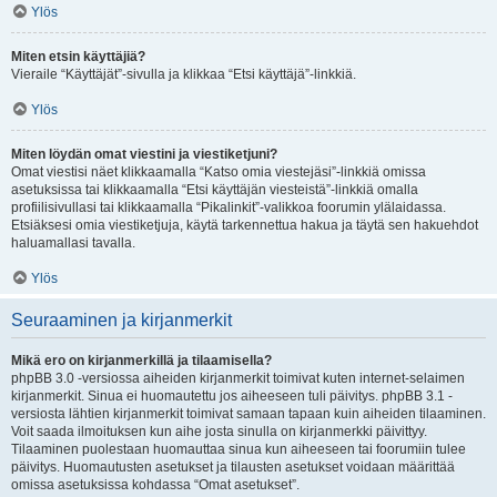
Ylös
Miten etsin käyttäjiä?
Vieraile “Käyttäjät”-sivulla ja klikkaa “Etsi käyttäjä”-linkkiä.
Ylös
Miten löydän omat viestini ja viestiketjuni?
Omat viestisi näet klikkaamalla “Katso omia viestejäsi”-linkkiä omissa
asetuksissa tai klikkaamalla “Etsi käyttäjän viesteistä”-linkkiä omalla
profiilisivullasi tai klikkaamalla “Pikalinkit”-valikkoa foorumin ylälaidassa.
Etsiäksesi omia viestiketjuja, käytä tarkennettua hakua ja täytä sen hakuehdot
haluamallasi tavalla.
Ylös
Seuraaminen ja kirjanmerkit
Mikä ero on kirjanmerkillä ja tilaamisella?
phpBB 3.0 -versiossa aiheiden kirjanmerkit toimivat kuten internet-selaimen
kirjanmerkit. Sinua ei huomautettu jos aiheeseen tuli päivitys. phpBB 3.1 -
versiosta lähtien kirjanmerkit toimivat samaan tapaan kuin aiheiden tilaaminen.
Voit saada ilmoituksen kun aihe josta sinulla on kirjanmerkki päivittyy.
Tilaaminen puolestaan huomauttaa sinua kun aiheeseen tai foorumiin tulee
päivitys. Huomautusten asetukset ja tilausten asetukset voidaan määrittää
omissa asetuksissa kohdassa “Omat asetukset”.