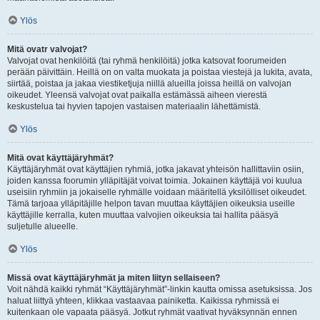
Ylös
Mitä ovatr valvojat?
Valvojat ovat henkilöitä (tai ryhmä henkilöitä) jotka katsovat foorumeiden
perään päivittäin. Heillä on on valta muokata ja poistaa viestejä ja lukita, avata,
siirtää, poistaa ja jakaa viestiketjuja niillä alueilla joissa heillä on valvojan
oikeudet. Yleensä valvojat ovat paikalla estämässä aiheen vierestä
keskustelua tai hyvien tapojen vastaisen materiaalin lähettämistä.
Ylös
Mitä ovat käyttäjäryhmät?
Käyttäjäryhmät ovat käyttäjien ryhmiä, jotka jakavat yhteisön hallittaviin osiin,
joiden kanssa foorumin ylläpitäjät voivat toimia. Jokainen käyttäjä voi kuulua
useisiin ryhmiin ja jokaiselle ryhmälle voidaan määritellä yksilölliset oikeudet.
Tämä tarjoaa ylläpitäjille helpon tavan muuttaa käyttäjien oikeuksia useille
käyttäjille kerralla, kuten muuttaa valvojien oikeuksia tai hallita pääsyä
suljetulle alueelle.
Ylös
Missä ovat käyttäjäryhmät ja miten liityn sellaiseen?
Voit nähdä kaikki ryhmät “Käyttäjäryhmät”-linkin kautta omissa asetuksissa. Jos
haluat liittyä yhteen, klikkaa vastaavaa painiketta. Kaikissa ryhmissä ei
kuitenkaan ole vapaata pääsyä. Jotkut ryhmät vaativat hyväksynnän ennen