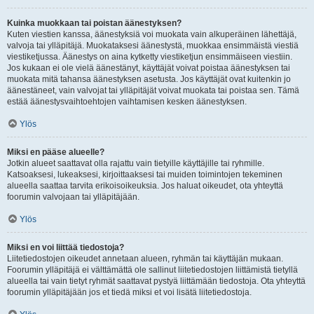
Kuinka muokkaan tai poistan äänestyksen?
Kuten viestien kanssa, äänestyksiä voi muokata vain alkuperäinen lähettäjä,
valvoja tai ylläpitäjä. Muokataksesi äänestystä, muokkaa ensimmäistä viestiä
viestiketjussa. Äänestys on aina kytketty viestiketjun ensimmäiseen viestiin.
Jos kukaan ei ole vielä äänestänyt, käyttäjät voivat poistaa äänestyksen tai
muokata mitä tahansa äänestyksen asetusta. Jos käyttäjät ovat kuitenkin jo
äänestäneet, vain valvojat tai ylläpitäjät voivat muokata tai poistaa sen. Tämä
estää äänestysvaihtoehtojen vaihtamisen kesken äänestyksen.
Ylös
Miksi en pääse alueelle?
Jotkin alueet saattavat olla rajattu vain tietyille käyttäjille tai ryhmille.
Katsoaksesi, lukeaksesi, kirjoittaaksesi tai muiden toimintojen tekeminen
alueella saattaa tarvita erikoisoikeuksia. Jos haluat oikeudet, ota yhteyttä
foorumin valvojaan tai ylläpitäjään.
Ylös
Miksi en voi liittää tiedostoja?
Liitetiedostojen oikeudet annetaan alueen, ryhmän tai käyttäjän mukaan.
Foorumin ylläpitäjä ei välttämättä ole sallinut liitetiedostojen liittämistä tietyllä
alueella tai vain tietyt ryhmät saattavat pystyä liittämään tiedostoja. Ota yhteyttä
foorumin ylläpitäjään jos et tiedä miksi et voi lisätä liitetiedostoja.