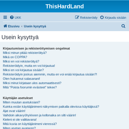
ThisHardLand
UKK
Rekisteröidy
Kirjaudu sisään
E
Etusivu
Usein kysyttyä
t
Usein kysyttyä
s
i
Kirjautumisen ja rekisteröitymisen ongelmat
Miksi minun pitää rekisteröityä?
Mikä on COPPA?
Miksi en voi rekisteröityä?
Rekisteröidyin, mutta en voi kirjautua!
Miksi en voi kirjautua sisään?
Rekisteröidyin joskus aiemmin, mutta en voi enää kirjautua sisään?!
Olen hukannut salasanani!
Miksi minut kirjataan ulos automaattisesti?
Mitä “Poista foorumin evästeet” tekee?
Käyttäjän asetukset
Miten muutan asetuksiani?
Kuinka estän käyttäjänimeni näkymisen paikalla olevissa käyttäjissä?
Ajat ovat väärin!
Vaihdoin aikavyöhykkeen ja kellonaika on silti väärin!
Kieleni ei ole valittavana!
Mitä kuvia on käyttäjänimeni vieressä?
Miten asetan avataren?