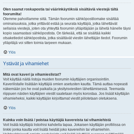
Olen saanut roskapostia tai väärinkäytöksiä sisältäviä viestejä tältä
foorumilta!
Olemme pahoillamme siitä. Tämän foorumin sähköpostilomake sisältää
ominaisuuksia, jotka yrittävät estää ja seurata käyttäjiä, jotka lähettävät
sellaisia viestejä, joten ota yhteyttä foorumin ylläpitäjään ja lähetä hänelle täysi
kopio saamastasi sähköpostista. On tärkeää, että se sisältää kaikki
otsaketiedot sähköpostista, jotka sisältävät viestin lähettäjän tiedot. Foorumin
ylläpitäjä voi sitten toimia tarpeen mukaan.
Ylös
Ystävät ja vihamiehet
Mitä ovat kaveri ja vihamieslistat?
Voit käyttää näitä listoja muiden foorumin käyttäjien organisointiin.
Kaverilistalle lisätään käyttäjiä omien asetusten kautta. Tämä auttaa nopeasti
näkemään jos he ovat paikalla ja yksityisviestien lähettämisessä. Teemasta
riippuen näiden käyttäjien viestit saatetaan myös korostaa. Jos lisäät käyttäjän
vihamieheksi, kaikki käyttäjän kirjoittamat viestit piilotetaan oletuksena.
Ylös
Kuinka voin lisätä / poistaa käyttäjiä kavereista tai vihamiehistä
Voit lisätä käyttäjiä listoihisi kahdella tapaa. Jokaisen käyttäjän profiilissa on
linkki jonka kautta voit lisätä heidät joko kavereihin tai vihamiehiin.