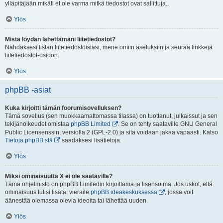
ylläpitäjään mikäli et ole varma mitkä tiedostot ovat sallittuja..
Ylös
Mistä löydän lähettämäni liitetiedostot?
Nähdäksesi listan liitetiedostoistasi, mene omiin asetuksiin ja seuraa linkkejä
liitetiedostot-osioon.
Ylös
phpBB -asiat
Kuka kirjoitti tämän foorumisovelluksen?
Tämä sovellus (sen muokkaamattomassa tilassa) on tuottanut, julkaissut ja sen
tekijänoikeudet omistaa
phpBB Limited
. Se on tehty saataville GNU General
Public Licensenssin, versiolla 2 (GPL-2.0) ja sitä voidaan jakaa vapaasti. Katso
Tietoja phpBB:stä
saadaksesi lisätietoja.
Ylös
Miksi ominaisuutta X ei ole saatavilla?
Tämä ohjelmisto on phpBB Limitedin kirjoittama ja lisensoima. Jos uskot, että
ominaisuus tulisi lisätä, vieraile
phpBB ideakeskuksessa
, jossa voit
äänestää olemassa olevia ideoita tai lähettää uuden.
Ylös