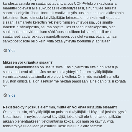
kahdesta asiasta on saattanut tapahtua. Jos COPPA-tuki on käytössä ja
määrittelit olevasi alle 13-vuotias rekisteröityessäsi, sinun tulee seurata
saamiasi ohjeita. Jotkut foorumit vaativat myös uusien tunnusten aktivoinnin
joko sinun itsesi toimesta tai ylläpitäjän toimesta ennen kuin voit kirjautua
sisään. Tämä tieto kerrottiin rekisteröitymisen yhteydessä. Jos sinulle
lähetettiin sähköpostia, seuraa ohjeita. Jos et saanut sähköpostia, olet
saattanut antaa virheellisen sähköpostiosoitteen tai sähköpostit ovat
saattaneet jäädä roskapostisuodattimeen. Jos olet varma, että antamasi
sähköpostiosoite oli oikein, yritä ottaa yhteyttä foorumin ylläpitäjään.
Ylös
Miksi en voi kirjautua sisään?
Tämän tapahtumiseen on useita syitä. Ensin, varmista että tunnuksesi ja
salasanasi ovat oikein. Jos ne ovat, ota yhteyttä foorumin ylläpitäjään
varmistaaksesi, että sinulla ei ole porttikieltoja. On myös mahdollista, että
sivuston omistajalla on asetusvirhe heidän päässään ja heidän pitäisi korjata
se.
Ylös
Rekisteröidyin joskus aiemmin, mutta en voi enää kirjautua sisään?!
On mahdollista, että ylläpitäjä on poistanut käyttäjätilisi käytöstä jostain syystä.
Useat foorumit myös poistavat käyttäjiä, jotka eivät ole kirjoittaneet pitkään
aikaan pienentääkseen tietokantansa kokoa. Jos näin on käynyt, yritä
rekisteröityä uudelleen ja osallistu keskusteluun aktiivisemmin.