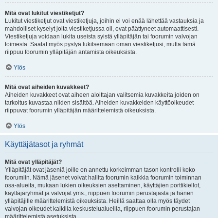
Mitä ovat lukitut viestiketjut?
Lukitut viestiketjut ovat viestiketjuja, joihin ei voi enää lähettää vastauksia ja
mahdolliset kyselyt joita viestiketjussa oli, ovat päättyneet automaattisesti.
Viestiketjuja voidaan lukita useista syistä ylläpitäjän tai foorumin valvojan
toimesta. Saatat myös pystyä lukitsemaan oman viestiketjusi, mutta tämä
riippuu foorumin ylläpitäjän antamista oikeuksista.
Ylös
Mitä ovat aiheiden kuvakkeet?
Aiheiden kuvakkeet ovat aiheen aloittajan valitsemia kuvakkeita joiden on
tarkoitus kuvastaa niiden sisältöä. Aiheiden kuvakkeiden käyttöoikeudet
riippuvat foorumin ylläpitäjän määrittelemistä oikeuksista.
Ylös
Käyttäjätasot ja ryhmät
Mitä ovat ylläpitäjät?
Ylläpitäjät ovat jäseniä joille on annettu korkeimman tason kontrolli koko
foorumiin. Nämä jäsenet voivat hallita foorumin kaikkia foorumin toiminnan
osa-alueita, mukaan lukien oikeuksien asettaminen, käyttäjien porttikiellot,
käyttäjäryhmät ja valvojat yms., riippuen foorumin perustajasta ja hänen
ylläpitäjille määrittelemistä oikeuksista. Heillä saattaa olla myös täydet
valvojan oikeudet kaikilla keskustelualueilla, riippuen foorumin perustajan
määrittelemistä asetuksista.