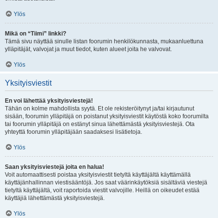
Ylös
Mikä on “Tiimi” linkki?
Tämä sivu näyttää sinulle listan foorumin henkilökunnasta, mukaanluettuna
ylläpitäjät, valvojat ja muut tiedot, kuten alueet joita he valvovat.
Ylös
Yksityisviestit
En voi lähettää yksityisviestejä!
Tähän on kolme mahdollista syytä. Et ole rekisteröitynyt ja/tai kirjautunut
sisään, foorumin ylläpitäjä on poistanut yksityisviestit käytöstä koko foorumilta
tai foorumin ylläpitäjä on estänyt sinua lähettämästä yksityisviestejä. Ota
yhteyttä foorumin ylläpitäjään saadaksesi lisätietoja.
Ylös
Saan yksityisviestejä joita en halua!
Voit automaattisesti poistaa yksityisviestit tietyltä käyttäjältä käyttämällä
käyttäjänhallinnan viestisääntöjä. Jos saat väärinkäytöksiä sisältäviä viestejä
tietyltä käyttäjältä, voit raportoida viestit valvojille. Heillä on oikeudet estää
käyttäjiä lähettämästä yksityisviestejä.
Ylös