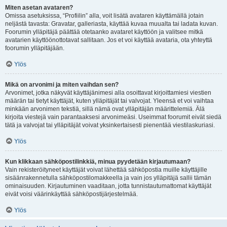
Miten asetan avataren?
Omissa asetuksissa, “Profiilin” alla, voit lisätä avataren käyttämällä jotain
neljästä tavasta: Gravatar, galleriasta, käyttää kuvaa muualta tai ladata kuvan.
Foorumin ylläpitäjä päättää otetaanko avataret käyttöön ja valitsee mitkä
avatarien käyttöönottotavat sallitaan. Jos et voi käyttää avataria, ota yhteyttä
foorumin ylläpitäjään.
Ylös
Mikä on arvonimi ja miten vaihdan sen?
Arvonimet, jotka näkyvät käyttäjänimesi alla osoittavat kirjoittamiesi viestien
määrän tai tietyt käyttäjät, kuten ylläpitäjät tai valvojat. Yleensä et voi vaihtaa
minkään arvonimen tekstiä, sillä nämä ovat ylläpitäjän määrittelemiä. Älä
kirjoita viestejä vain parantaaksesi arvonimeäsi. Useimmat foorumit eivät siedä
tätä ja valvojat tai ylläpitäjät voivat yksinkertaisesti pienentää viestilaskuriasi.
Ylös
Kun klikkaan sähköpostilinkkiä, minua pyydetään kirjautumaan?
Vain rekisteröityneet käyttäjät voivat lähettää sähköpostia muille käyttäjille
sisäänrakennetulla sähköpostilomakkeella ja vain jos ylläpitäjä sallii tämän
ominaisuuden. Kirjautuminen vaaditaan, jotta tunnistautumattomat käyttäjät
eivät voisi väärinkäyttää sähköpostijärjestelmää.
Ylös