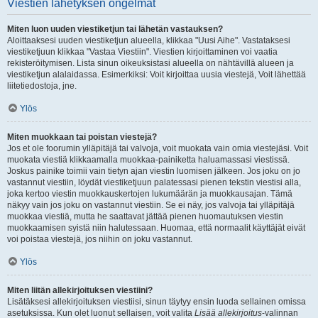
Viestien lähetyksen ongelmat
Miten luon uuden viestiketjun tai lähetän vastauksen?
Aloittaaksesi uuden viestiketjun alueella, klikkaa "Uusi Aihe". Vastataksesi
viestiketjuun klikkaa "Vastaa Viestiin". Viestien kirjoittaminen voi vaatia
rekisteröitymisen. Lista sinun oikeuksistasi alueella on nähtävillä alueen ja
viestiketjun alalaidassa. Esimerkiksi: Voit kirjoittaa uusia viestejä, Voit lähettää
liitetiedostoja, jne.
Ylös
Miten muokkaan tai poistan viestejä?
Jos et ole foorumin ylläpitäjä tai valvoja, voit muokata vain omia viestejäsi. Voit
muokata viestiä klikkaamalla muokkaa-painiketta haluamassasi viestissä.
Joskus painike toimii vain tietyn ajan viestin luomisen jälkeen. Jos joku on jo
vastannut viestiin, löydät viestiketjuun palatessasi pienen tekstin viestisi alla,
joka kertoo viestin muokkauskertojen lukumäärän ja muokkausajan. Tämä
näkyy vain jos joku on vastannut viestiin. Se ei näy, jos valvoja tai ylläpitäjä
muokkaa viestiä, mutta he saattavat jättää pienen huomautuksen viestin
muokkaamisen syistä niin halutessaan. Huomaa, että normaalit käyttäjät eivät
voi poistaa viestejä, jos niihin on joku vastannut.
Ylös
Miten liitän allekirjoituksen viestiini?
Lisätäksesi allekirjoituksen viestiisi, sinun täytyy ensin luoda sellainen omissa
asetuksissa. Kun olet luonut sellaisen, voit valita
Lisää allekirjoitus
-valinnan