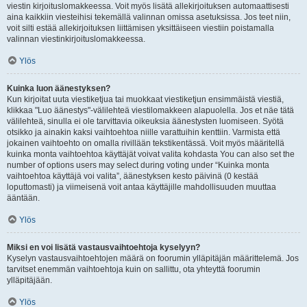
viestin kirjoituslomakkeessa. Voit myös lisätä allekirjoituksen automaattisesti
aina kaikkiin viesteihisi tekemällä valinnan omissa asetuksissa. Jos teet niin,
voit silti estää allekirjoituksen liittämisen yksittäiseen viestiin poistamalla
valinnan viestinkirjoituslomakkeessa.
Ylös
Kuinka luon äänestyksen?
Kun kirjoitat uuta viestiketjua tai muokkaat viestiketjun ensimmäistä viestiä,
klikkaa "Luo äänestys"-välilehteä viestilomakkeen alapuolella. Jos et näe tätä
välilehteä, sinulla ei ole tarvittavia oikeuksia äänestysten luomiseen. Syötä
otsikko ja ainakin kaksi vaihtoehtoa niille varattuihin kenttiin. Varmista että
jokainen vaihtoehto on omalla rivillään tekstikentässä. Voit myös määritellä
kuinka monta vaihtoehtoa käyttäjät voivat valita kohdasta You can also set the
number of options users may select during voting under “Kuinka monta
vaihtoehtoa käyttäjä voi valita”, äänestyksen kesto päivinä (0 kestää
loputtomasti) ja viimeisenä voit antaa käyttäjille mahdollisuuden muuttaa
ääntään.
Ylös
Miksi en voi lisätä vastausvaihtoehtoja kyselyyn?
Kyselyn vastausvaihtoehtojen määrä on foorumin ylläpitäjän määrittelemä. Jos
tarvitset enemmän vaihtoehtoja kuin on sallittu, ota yhteyttä foorumin
ylläpitäjään.
Ylös