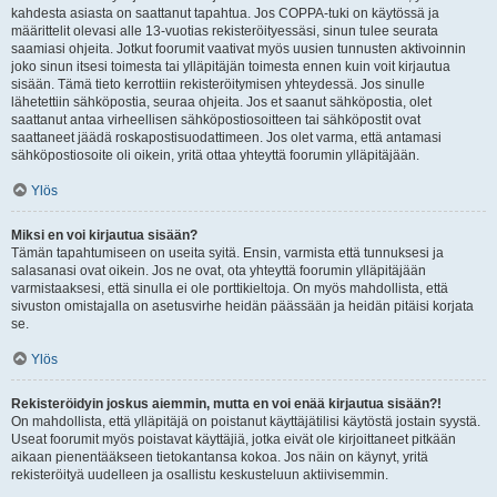
kahdesta asiasta on saattanut tapahtua. Jos COPPA-tuki on käytössä ja
määrittelit olevasi alle 13-vuotias rekisteröityessäsi, sinun tulee seurata
saamiasi ohjeita. Jotkut foorumit vaativat myös uusien tunnusten aktivoinnin
joko sinun itsesi toimesta tai ylläpitäjän toimesta ennen kuin voit kirjautua
sisään. Tämä tieto kerrottiin rekisteröitymisen yhteydessä. Jos sinulle
lähetettiin sähköpostia, seuraa ohjeita. Jos et saanut sähköpostia, olet
saattanut antaa virheellisen sähköpostiosoitteen tai sähköpostit ovat
saattaneet jäädä roskapostisuodattimeen. Jos olet varma, että antamasi
sähköpostiosoite oli oikein, yritä ottaa yhteyttä foorumin ylläpitäjään.
Ylös
Miksi en voi kirjautua sisään?
Tämän tapahtumiseen on useita syitä. Ensin, varmista että tunnuksesi ja
salasanasi ovat oikein. Jos ne ovat, ota yhteyttä foorumin ylläpitäjään
varmistaaksesi, että sinulla ei ole porttikieltoja. On myös mahdollista, että
sivuston omistajalla on asetusvirhe heidän päässään ja heidän pitäisi korjata
se.
Ylös
Rekisteröidyin joskus aiemmin, mutta en voi enää kirjautua sisään?!
On mahdollista, että ylläpitäjä on poistanut käyttäjätilisi käytöstä jostain syystä.
Useat foorumit myös poistavat käyttäjiä, jotka eivät ole kirjoittaneet pitkään
aikaan pienentääkseen tietokantansa kokoa. Jos näin on käynyt, yritä
rekisteröityä uudelleen ja osallistu keskusteluun aktiivisemmin.