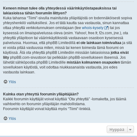
Keneen minun tulee olla yhteydessä väärinkäytöstapauksissa tai
lakiasioissa tähän foorumiin liittyen?
Kuka tahansa “Tiimi”-sivulla mainituista ylläpitäjistä on todennäköisesti sopiva
yhteyshenkilö valituksillesi. Jos et tätä kautta saa vastausta, sinun kannattaa
ottaa yhteyttä verkkotunnuksen omistajaan (tee
whois-kysely
) tai jos
kyseessä on ilmaispalvelussa oleva (esim. Yahoo!, free.fr, f2s.com, jne.), ota
yhteyttä ylläpitoon tai väärinkäytöksistä vastaavaan osastoon kyseisessä
palvelussa. Huomaa, että phpBB Limitedillä
ei ole lainkaan toimivaltaa
ja sitä
ei voida pitää vastuussa miten, missä tai kenen toimesta tämä foorumi on
käytössä. Älä ota yhteyttä phpBB Limitediin missään lakiasioissa
jotka eivät
liity
phpBB.com-sivustoon tai pelkkään phpBB-sovellukseen itseensä. Jos
lähetät sähköpostia phpBB Limitedille
mistään kolmannen osapuolen
tämän
sovelluksen käytöstä, voit odottaa niukkasanaista vastausta, jos edes
vastausta lainkaan.
Ylös
Kuinka otan yhteyttä foorumin ylläpitäjään?
Kaikki foorumin käyttäjät voivat käyttää “Ota yhteyttä” -lomaketta, jos täämä
vaihtoehto on foorumin ylläpitäjän mahdollistama.
Foorumin käyttäjät voivat käyttää myös “Tiimi”-linkkiä.
Ylös
Hyppää