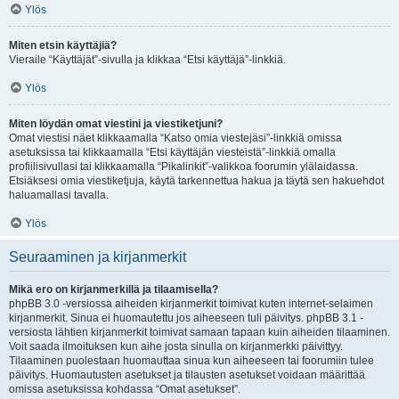
Ylös
Miten etsin käyttäjiä?
Vieraile “Käyttäjät”-sivulla ja klikkaa “Etsi käyttäjä”-linkkiä.
Ylös
Miten löydän omat viestini ja viestiketjuni?
Omat viestisi näet klikkaamalla “Katso omia viestejäsi”-linkkiä omissa
asetuksissa tai klikkaamalla “Etsi käyttäjän viesteistä”-linkkiä omalla
profiilisivullasi tai klikkaamalla “Pikalinkit”-valikkoa foorumin ylälaidassa.
Etsiäksesi omia viestiketjuja, käytä tarkennettua hakua ja täytä sen hakuehdot
haluamallasi tavalla.
Ylös
Seuraaminen ja kirjanmerkit
Mikä ero on kirjanmerkillä ja tilaamisella?
phpBB 3.0 -versiossa aiheiden kirjanmerkit toimivat kuten internet-selaimen
kirjanmerkit. Sinua ei huomautettu jos aiheeseen tuli päivitys. phpBB 3.1 -
versiosta lähtien kirjanmerkit toimivat samaan tapaan kuin aiheiden tilaaminen.
Voit saada ilmoituksen kun aihe josta sinulla on kirjanmerkki päivittyy.
Tilaaminen puolestaan huomauttaa sinua kun aiheeseen tai foorumiin tulee
päivitys. Huomautusten asetukset ja tilausten asetukset voidaan määrittää
omissa asetuksissa kohdassa “Omat asetukset”.