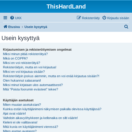
ThisHardLand
UKK
Rekisteröidy
Kirjaudu sisään
E
Etusivu
Usein kysyttyä
t
Usein kysyttyä
s
i
Kirjautumisen ja rekisteröitymisen ongelmat
Miksi minun pitää rekisteröityä?
Mikä on COPPA?
Miksi en voi rekisteröityä?
Rekisteröidyin, mutta en voi kirjautua!
Miksi en voi kirjautua sisään?
Rekisteröidyin joskus aiemmin, mutta en voi enää kirjautua sisään?!
Olen hukannut salasanani!
Miksi minut kirjataan ulos automaattisesti?
Mitä “Poista foorumin evästeet” tekee?
Käyttäjän asetukset
Miten muutan asetuksiani?
Kuinka estän käyttäjänimeni näkymisen paikalla olevissa käyttäjissä?
Ajat ovat väärin!
Vaihdoin aikavyöhykkeen ja kellonaika on silti väärin!
Kieleni ei ole valittavana!
Mitä kuvia on käyttäjänimeni vieressä?
Miten asetan avataren?