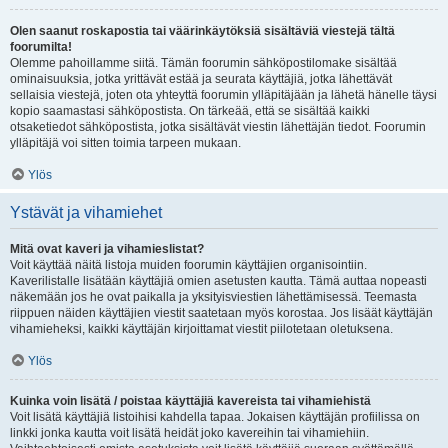
Olen saanut roskapostia tai väärinkäytöksiä sisältäviä viestejä tältä
foorumilta!
Olemme pahoillamme siitä. Tämän foorumin sähköpostilomake sisältää
ominaisuuksia, jotka yrittävät estää ja seurata käyttäjiä, jotka lähettävät
sellaisia viestejä, joten ota yhteyttä foorumin ylläpitäjään ja lähetä hänelle täysi
kopio saamastasi sähköpostista. On tärkeää, että se sisältää kaikki
otsaketiedot sähköpostista, jotka sisältävät viestin lähettäjän tiedot. Foorumin
ylläpitäjä voi sitten toimia tarpeen mukaan.
Ylös
Ystävät ja vihamiehet
Mitä ovat kaveri ja vihamieslistat?
Voit käyttää näitä listoja muiden foorumin käyttäjien organisointiin.
Kaverilistalle lisätään käyttäjiä omien asetusten kautta. Tämä auttaa nopeasti
näkemään jos he ovat paikalla ja yksityisviestien lähettämisessä. Teemasta
riippuen näiden käyttäjien viestit saatetaan myös korostaa. Jos lisäät käyttäjän
vihamieheksi, kaikki käyttäjän kirjoittamat viestit piilotetaan oletuksena.
Ylös
Kuinka voin lisätä / poistaa käyttäjiä kavereista tai vihamiehistä
Voit lisätä käyttäjiä listoihisi kahdella tapaa. Jokaisen käyttäjän profiilissa on
linkki jonka kautta voit lisätä heidät joko kavereihin tai vihamiehiin.