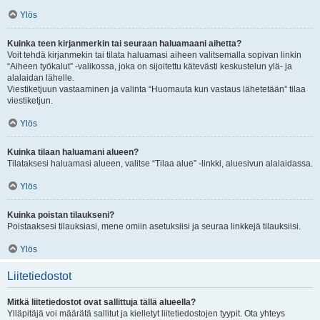
Ylös
Kuinka teen kirjanmerkin tai seuraan haluamaani aihetta?
Voit tehdä kirjanmekin tai tilata haluamasi aiheen valitsemalla sopivan linkin
“Aiheen työkalut” -valikossa, joka on sijoitettu kätevästi keskustelun ylä- ja
alalaidan lähelle.
Viestiketjuun vastaaminen ja valinta “Huomauta kun vastaus lähetetään” tilaa
viestiketjun.
Ylös
Kuinka tilaan haluamani alueen?
Tilataksesi haluamasi alueen, valitse “Tilaa alue” -linkki, aluesivun alalaidassa.
Ylös
Kuinka poistan tilaukseni?
Poistaaksesi tilauksiasi, mene omiin asetuksiisi ja seuraa linkkejä tilauksiisi.
Ylös
Liitetiedostot
Mitkä liitetiedostot ovat sallittuja tällä alueella?
Ylläpitäjä voi määrätä sallitut ja kielletyt liitetiedostojen tyypit. Ota yhteys