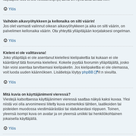
Ylös
Vaihdoin aikavyöhykkeen ja kellonaika on silti väärin!
Jos olet varmasti valinnut oikean aikavyöhykkeen ja aika on silti väärin, on
palvelimen kellonaika väärin. Ota yhteyttä ylläpitäjään korjataksesi ongelman.
Ylös
Kieleni ei ole valittavana!
Joko ylläpitäjä ei ole asentanut kielellesi kielipakettia tai kukaan ei ole
kääntänyt tätä foorumia kielellesi. Kokeile pyytää foorumin ylläpitäjältä, josko
hän voisi asentaa tarvitsemasi kielipaketin. Jos kielipakettia ei ole olemassa,
voit luoda uuden käännöksen. Lisätietoja löytyy
phpBB
®:n sivuilta.
Ylös
Mitä kuvia on käyttäjänimeni vieressä?
Viestejä katsottaessa käyttäjänimen vieressä saattaa näkyä kaksi kuvaa. Yksi
niistä voi olla arvonimeesi liitetty kuva esimerkiksi tähtien, laatikoiden tai
pisteiden muodossa viestimäärästäsi tai statuksestasi riippuen. Toinen,
yleensä isompi kuva on avatar ja on yleensä uniikki tai henkilökohtainen
jokaisella käyttäjällä.
Ylös