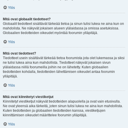
Ylös
Mitä ovat globaalit tiedotteet?
Globaalit tiedotteet sisältävät tärkeää tietoa ja sinun tulisi lukea ne aina kun on
mahdolista. Ne näkyvät jokaisen alueen ylälaidassa ja omissa asetuksissa.
Globaalien tiedotteiden oikeudet myöntää foorumin ylläpitäjä.
Ylös
Mitä ovat tiedotteet?
Tiedotteet usein sisältävät tärkeää tietoa foorumista jota olet lukemassa ja siksi
ne tulisi lukea aina kun mahdollista. Tiedotteet näkyvät jokaisen sivun
ylälaidassa niillä foorumeilla joihin ne on lähetetty. Kuten globaalien
tiedotteiden kohdalla, tiedotteiden lähettämisen oikeudet antaa foorumin
ylläpitäjä.
Ylös
Mitä ovat kiinnitetyt viestiketjut
Kiinnitetyt viestiketjut näkyvät tiedotteiden alapuolella ja ovat vain etusivulla.
Ne ovat yleensä aika tärkeitä, joten sinun tulisi lukea ne aina kun mahdollista.
Kuten tiedotteiden ja globaalien tiedotteiden kanssa, viestiketjujen
kiinnittämisen oikeudet määrittelee foorumin ylläpitäjä.
Ylös