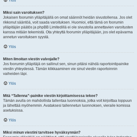
Ylös
Miksi sain varoituksen?
Jokaisen foorumin ylläpitäjällä on omat säännöt heidän sivustollensa. Jos olet
rikkonut sääntöä, voit saada varoituksen. Huomioi, että tämä on foorumin
ylläpitäjän päätös ja phpBB Limitedillä ei ole sivustolla annettavien varoitusten
kanssa mitään tekemistä. Ota yhteyttä foorumin ylläpitäjään, jos olet epävarma
annetun varoituksen syystä.
Ylös
Miten ilmoitan viestin valvojalle?
Jos foorumin ylläpitäjä on sallinut sen, sinun pitäisi nähdä raportointipainike
viestin yhteydessä. Tämän klikkaaminen vie sinut viestin raportoinnin
vaiheiden läpi.
Ylös
Mitä “Tallenna”-painike viestin kirjoittamisessa tekee?
Tämän avulla on mahdollista tallentaa luonnoksia, jotka voit kirjoittaa loppuun
ja lähettää myöhemmin. Avataksesi tallennetun luonnoksen, vieraile komissa
asetuksissa.
Ylös
Miksi minun viestini tarvitsee hyväksynnän?