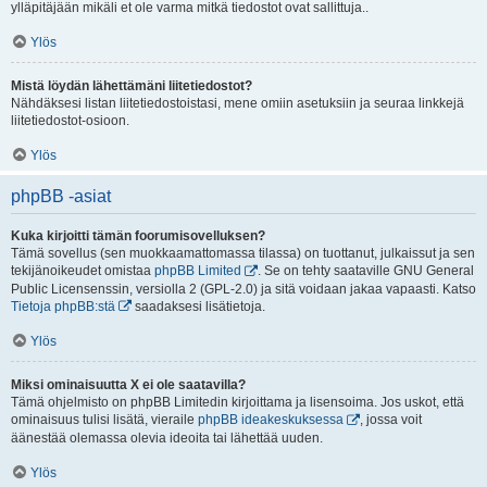
ylläpitäjään mikäli et ole varma mitkä tiedostot ovat sallittuja..
Ylös
Mistä löydän lähettämäni liitetiedostot?
Nähdäksesi listan liitetiedostoistasi, mene omiin asetuksiin ja seuraa linkkejä
liitetiedostot-osioon.
Ylös
phpBB -asiat
Kuka kirjoitti tämän foorumisovelluksen?
Tämä sovellus (sen muokkaamattomassa tilassa) on tuottanut, julkaissut ja sen
tekijänoikeudet omistaa
phpBB Limited
. Se on tehty saataville GNU General
Public Licensenssin, versiolla 2 (GPL-2.0) ja sitä voidaan jakaa vapaasti. Katso
Tietoja phpBB:stä
saadaksesi lisätietoja.
Ylös
Miksi ominaisuutta X ei ole saatavilla?
Tämä ohjelmisto on phpBB Limitedin kirjoittama ja lisensoima. Jos uskot, että
ominaisuus tulisi lisätä, vieraile
phpBB ideakeskuksessa
, jossa voit
äänestää olemassa olevia ideoita tai lähettää uuden.
Ylös