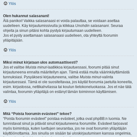
Ylös
Olen hukannut salasanani!
Älä panikoi! Vaikka salasanaasi ei voida palauttaa, se voidaan asettaa
uudelleen. Käy kirjautumissivulla ja klikkaa
Unohdin salasanani
. Seuraa
ohjeita ja sinun pitäisi kohta pystyä kirjautumaan uudelleen.
Jos et pysty asettamaan salasanaasi uudelleen, ota yhteyttä foorumin
ylläpitäjään.
Ylös
Miksi minut kirjataan ulos automaattisesti?
Jos et valitse
Muista minut
-laatikkoa kirjautuessasi, foorumi pitää sinut
kirjautuneena ennalta määritellyn ajan. Tämä estää muita väärinkäyttämästä
tunnuksiasi. Pysyäksesi kirjautuneena, valitse
Muista minut
-valinta
kirjautuessasi. Tämä ei ole suositeltavaa, jos käytät foorumia jaetulta koneelta,
esim. kirjastossa, nettikahvilassa tai koulun tietokoneluokassa. Jos et näe tätä
valintaa, foorumin ylläpitäjä on estänyt tämän toiminnon käyttämisen.
Ylös
Mitä “Poista foorumin evästeet” tekee?
“Poista foorumin evästeet” poistaa evästeet, jotka ovat phpBB:n luomia. Ne
tunnistavat sinut ja pitävät sinut kirjautuneena foorumille. Evästeet tarjoavat
myös toimintoja, kuten luettujen seurantaa, jos ne ovat foorumin ylläpitäjän
käyttöönottamia. Jos sinulla on sisään tai uloskirjautumisen kanssa ongelmia,