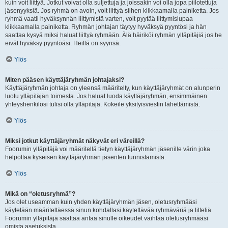
kuin voit liittyä. Jotkut voivat olla suljettuja ja joissakin voi olla jopa piilotettuja
jäsenyyksiä. Jos ryhmä on avoin, voit liittyä siihen klikkaamalla painiketta. Jos
ryhmä vaatii hyväksynnän liittymistä varten, voit pyytää liittymislupaa
klikkaamalla painiketta. Ryhmän johtajan täytyy hyväksyä pyyntösi ja hän
saattaa kysyä miksi haluat liittyä ryhmään. Älä häiriköi ryhmän ylläpitäjiä jos he
eivät hyväksy pyyntöäsi. Heillä on syynsä.
Ylös
Miten pääsen käyttäjäryhmän johtajaksi?
Käyttäjäryhmän johtaja on yleensä määritelty, kun käyttäjäryhmät on alunperin
luotu ylläpitäjän toimesta. Jos haluat luoda käyttäjäryhmän, ensimmäinen
yhteyshenkilösi tulisi olla ylläpitäjä. Kokeile yksityisviestin lähettämistä.
Ylös
Miksi jotkut käyttäjäryhmät näkyvät eri väreillä?
Foorumin ylläpitäjä voi määritellä tietyn käyttäjäryhmän jäsenille värin joka
helpottaa kyseisen käyttäjäryhmän jäsenten tunnistamista.
Ylös
Mikä on “oletusryhmä”?
Jos olet useamman kuin yhden käyttäjäryhmän jäsen, oletusryhmääsi
käytetään määriteltäessä sinun kohdallasi käytettävää ryhmäväriä ja titteliä.
Foorumin ylläpitäjä saattaa antaa sinulle oikeudet vaihtaa oletusryhmääsi
omista asetuksista.