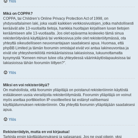
Ylös
Mikä on COPPA?
COPPA, tai Children’s Online Privacy Protection Act of 1998, on
yhdysvaltalainen laki, joka vaatii kaikkien verkkosivustojen, jotka mahdollisesti
keräävät alle 13-vuotiailta tietoja, hankkia huoltajan kirjallisen luvan tietojen
keräämiseen alle 13-vuotiaalta. Jos olet epävarma koskeeko tämä sinua
rekisteröityvänä käyttäjänä tai verkkosivua jolle olet rekisteröitymässä, ota
yhteyttä oikeudelliseen neuvonantajaan saadaksesi apua. Huomaa, että
phpBB Limited ja tämän foorumin omistajat eivät voi antaa lakineuvontaa ja
eivät ole yhteyshenkilöitä minkäänlaisissa lakiasioissa, lukuunottamatta
kysymystä “Keneen minun tulee olla yhteydessä väärinkäytöstapauksissa tai
lakiasioissa tähän foorumiin liittyen?”.
Ylös
Miksi en voi rekisteröityä?
On mahdollista, että foorumin ylläpitäjä on poistanut rekisteröinnin käytöstä
estääkseen uusia vierailijoita rekisteröitymästä. Foorumin ylläpitäjä on voinut
myös asettaa porttikiellon IP-osoitteellesi tai estänyt valitsemasi
käyttäjätunnuksen rekisteröinnin. Ota yhteyttä foorumin ylläpitäjään saadaksesi
apua.
Ylös
Rekisteröidyin, mutta en voi kirjautua!
Tarkista ensin käyttäjätunnuksesi ja salasanasi. Jos ne ovat oikein, yksi