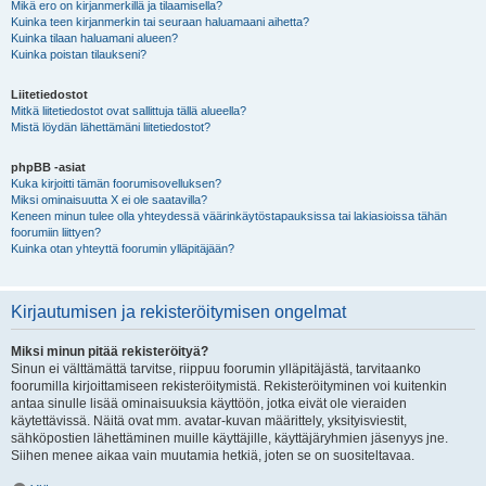
Mikä ero on kirjanmerkillä ja tilaamisella?
Kuinka teen kirjanmerkin tai seuraan haluamaani aihetta?
Kuinka tilaan haluamani alueen?
Kuinka poistan tilaukseni?
Liitetiedostot
Mitkä liitetiedostot ovat sallittuja tällä alueella?
Mistä löydän lähettämäni liitetiedostot?
phpBB -asiat
Kuka kirjoitti tämän foorumisovelluksen?
Miksi ominaisuutta X ei ole saatavilla?
Keneen minun tulee olla yhteydessä väärinkäytöstapauksissa tai lakiasioissa tähän
foorumiin liittyen?
Kuinka otan yhteyttä foorumin ylläpitäjään?
Kirjautumisen ja rekisteröitymisen ongelmat
Miksi minun pitää rekisteröityä?
Sinun ei välttämättä tarvitse, riippuu foorumin ylläpitäjästä, tarvitaanko
foorumilla kirjoittamiseen rekisteröitymistä. Rekisteröityminen voi kuitenkin
antaa sinulle lisää ominaisuuksia käyttöön, jotka eivät ole vieraiden
käytettävissä. Näitä ovat mm. avatar-kuvan määrittely, yksityisviestit,
sähköpostien lähettäminen muille käyttäjille, käyttäjäryhmien jäsenyys jne.
Siihen menee aikaa vain muutamia hetkiä, joten se on suositeltavaa.