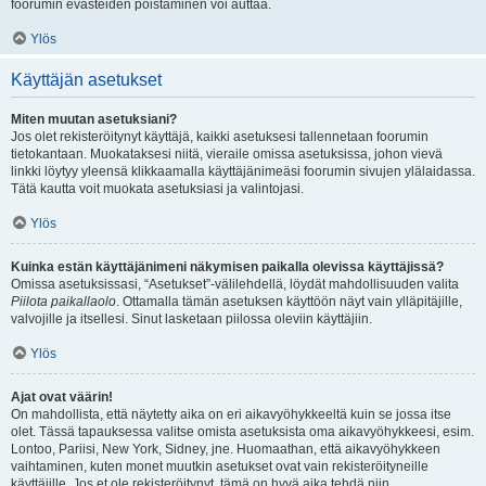
foorumin evästeiden poistaminen voi auttaa.
Ylös
Käyttäjän asetukset
Miten muutan asetuksiani?
Jos olet rekisteröitynyt käyttäjä, kaikki asetuksesi tallennetaan foorumin
tietokantaan. Muokataksesi niitä, vieraile omissa asetuksissa, johon vievä
linkki löytyy yleensä klikkaamalla käyttäjänimeäsi foorumin sivujen ylälaidassa.
Tätä kautta voit muokata asetuksiasi ja valintojasi.
Ylös
Kuinka estän käyttäjänimeni näkymisen paikalla olevissa käyttäjissä?
Omissa asetuksissasi, “Asetukset”-välilehdellä, löydät mahdollisuuden valita
Piilota paikallaolo
. Ottamalla tämän asetuksen käyttöön näyt vain ylläpitäjille,
valvojille ja itsellesi. Sinut lasketaan piilossa oleviin käyttäjiin.
Ylös
Ajat ovat väärin!
On mahdollista, että näytetty aika on eri aikavyöhykkeeltä kuin se jossa itse
olet. Tässä tapauksessa valitse omista asetuksista oma aikavyöhykkeesi, esim.
Lontoo, Pariisi, New York, Sidney, jne. Huomaathan, että aikavyöhykkeen
vaihtaminen, kuten monet muutkin asetukset ovat vain rekisteröityneille
käyttäjille. Jos et ole rekisteröitynyt, tämä on hyvä aika tehdä niin.