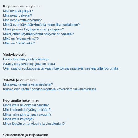
Käyttäjätasot ja ryhmät
Mitä ovat ylläpitäjät?
Mitä ovatr valvojat?
Mitä ovat käyttäjäryhmät?
Missä ovat käyttäjäryhmät ja miten liityn sellaiseen?
Miten pääsen käyttäjäryhmän johtajaksi?
Miksi jotkut käyttäjäryhmät näkyvät eri väreillä?
Mikä on “oletusryhmä”?
Mikä on “Tiimi” linkki?
Yksityisviestit
En voi lähettää yksityisviestejä!
Saan yksityisviestejä joita en halua!
Olen saanut roskapostia tai väärinkäytöksiä sisältäviä viestejä tältä foorumilta!
Ystävät ja vihamiehet
Mitä ovat kaveri ja vihamieslistat?
Kuinka voin lisätä / poistaa käyttäjiä kavereista tai vihamiehistä
Foorumilta hakeminen
Miten etsin alueelta tai alueilta?
Miksi hakuni ei löytänyt mitään?
Miksi haku johti tyhjään sivuun!?
Miten etsin käyttäjiä?
Miten löydän omat viestini ja viestiketjuni?
Seuraaminen ja kirjanmerkit