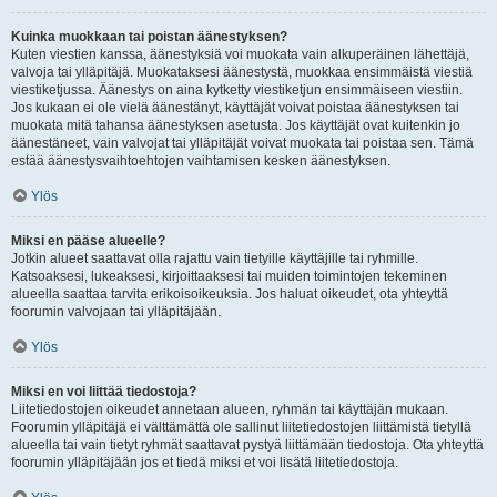
Kuinka muokkaan tai poistan äänestyksen?
Kuten viestien kanssa, äänestyksiä voi muokata vain alkuperäinen lähettäjä,
valvoja tai ylläpitäjä. Muokataksesi äänestystä, muokkaa ensimmäistä viestiä
viestiketjussa. Äänestys on aina kytketty viestiketjun ensimmäiseen viestiin.
Jos kukaan ei ole vielä äänestänyt, käyttäjät voivat poistaa äänestyksen tai
muokata mitä tahansa äänestyksen asetusta. Jos käyttäjät ovat kuitenkin jo
äänestäneet, vain valvojat tai ylläpitäjät voivat muokata tai poistaa sen. Tämä
estää äänestysvaihtoehtojen vaihtamisen kesken äänestyksen.
Ylös
Miksi en pääse alueelle?
Jotkin alueet saattavat olla rajattu vain tietyille käyttäjille tai ryhmille.
Katsoaksesi, lukeaksesi, kirjoittaaksesi tai muiden toimintojen tekeminen
alueella saattaa tarvita erikoisoikeuksia. Jos haluat oikeudet, ota yhteyttä
foorumin valvojaan tai ylläpitäjään.
Ylös
Miksi en voi liittää tiedostoja?
Liitetiedostojen oikeudet annetaan alueen, ryhmän tai käyttäjän mukaan.
Foorumin ylläpitäjä ei välttämättä ole sallinut liitetiedostojen liittämistä tietyllä
alueella tai vain tietyt ryhmät saattavat pystyä liittämään tiedostoja. Ota yhteyttä
foorumin ylläpitäjään jos et tiedä miksi et voi lisätä liitetiedostoja.