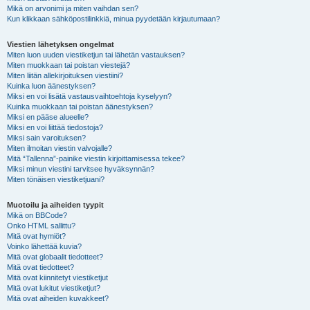
Mikä on arvonimi ja miten vaihdan sen?
Kun klikkaan sähköpostilinkkiä, minua pyydetään kirjautumaan?
Viestien lähetyksen ongelmat
Miten luon uuden viestiketjun tai lähetän vastauksen?
Miten muokkaan tai poistan viestejä?
Miten liitän allekirjoituksen viestiini?
Kuinka luon äänestyksen?
Miksi en voi lisätä vastausvaihtoehtoja kyselyyn?
Kuinka muokkaan tai poistan äänestyksen?
Miksi en pääse alueelle?
Miksi en voi liittää tiedostoja?
Miksi sain varoituksen?
Miten ilmoitan viestin valvojalle?
Mitä “Tallenna”-painike viestin kirjoittamisessa tekee?
Miksi minun viestini tarvitsee hyväksynnän?
Miten tönäisen viestiketjuani?
Muotoilu ja aiheiden tyypit
Mikä on BBCode?
Onko HTML sallittu?
Mitä ovat hymiöt?
Voinko lähettää kuvia?
Mitä ovat globaalit tiedotteet?
Mitä ovat tiedotteet?
Mitä ovat kiinnitetyt viestiketjut
Mitä ovat lukitut viestiketjut?
Mitä ovat aiheiden kuvakkeet?