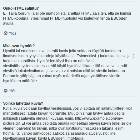
Onko HTML sallittu?
Ei. Tällä foorumilla ei ole mahdollista lähettää HTML:ää siten, että se toimisi
HTML-koodina. Yleisimmät HTML-muotoilut voi kuitenkin tehdä BBCoden
avulla.
Ylös
Mitä ovat hymiöt?
Hymiöt tai emoticonit ovat pieniä kuvia joita voidaan käyttää tunteiden
ilmaisemiseen lyhyitä koodeja käyttämällä. Esimerkiksi :) tarkoittaa iloista ja :(
tarkoittaa surullista. Hymiöiden täysi lista on nähtävillä
viestinlähetyslomakkeessa. Älä käytä hymiöitä liikaa, sillä ne voivat tehdä
viestistä lukukelvottoman ja valvoja voi poistaa niitä tai viestin kokonaan.
Foorumin ylläpitäjä on voinut myös määritellä rajan yksittäisen viestin
hymiöiden määrälle.
Ylös
Voinko lähettää kuvia?
Kyllä, kuvia voidaan käyttää viesteissäsi. Jos ylläpitäjä on sallinut liitteet, voit
mahdollisesti ladata kuvan foorumille. Muutoin sinun täytyy antaa osoite
julkisesti saatavilla olevaan kuvaan, esim. http://www.example.com/my-
picture.gif. Et voi antaa osoitetta omalla koneellasi oleviin kuviin (ellei se ole
yleinen palvelin) tai kuviin, jotka ovat käyttäjätunnistuksen takana, esim.
hotmail tai yahoo sähköpostilaatikot, salasanasuojatut sivustot, jne.
Näyttääksesi kuvan, käytä BBCoden [img]-tagia.