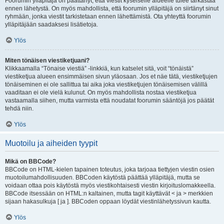
Foorumin ylläpitäjä on päättänyt, että viestit kyseiselle alueelle tulee tarkastaa
ennen lähetystä. On myös mahdollista, että foorumin ylläpitäjä on siirtänyt sinut
ryhmään, jonka viestit tarkistetaan ennen lähettämistä. Ota yhteyttä foorumin
ylläpitäjään saadaksesi lisätietoja.
Ylös
Miten tönäisen viestiketjuani?
Klikkaamalla “Tönaise viestiä” -linkkiä, kun katselet sitä, voit “tönäistä”
viestiketjua alueen ensimmäisen sivun yläosaan. Jos et näe tätä, viestiketjujen
tönäiseminen ei ole sallittua tai aika joka viestiketjujen tönäisemisen välillä
vaaditaan ei ole vielä kulunut. On myös mahdollista nostaa viestiketjua
vastaamalla siihen, mutta varmista että noudatat foorumin sääntöjä jos päätät
tehdä niin.
Ylös
Muotoilu ja aiheiden tyypit
Mikä on BBCode?
BBCode on HTML-kielen tapainen toteutus, joka tarjoaa tiettyjen viestin osien
muotoilumahdollisuuden. BBCoden käytöstä päättää ylläpitäjä, mutta se
voidaan ottaa pois käytöstä myös viestikohtaisesti viestin kirjoituslomakkeella.
BBCode itsessään on HTML:n kaltainen, mutta tagit käyttävät < ja > merkkien
sijaan hakasulkuja [ ja ]. BBCoden oppaan löydät viestinlähetyssivun kautta.
Ylös