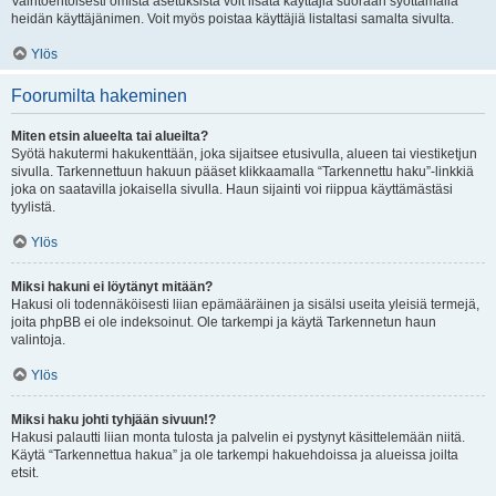
Vaihtoehtoisesti omista asetuksista voit lisätä käyttäjiä suoraan syöttämällä
heidän käyttäjänimen. Voit myös poistaa käyttäjiä listaltasi samalta sivulta.
Ylös
Foorumilta hakeminen
Miten etsin alueelta tai alueilta?
Syötä hakutermi hakukenttään, joka sijaitsee etusivulla, alueen tai viestiketjun
sivulla. Tarkennettuun hakuun pääset klikkaamalla “Tarkennettu haku”-linkkiä
joka on saatavilla jokaisella sivulla. Haun sijainti voi riippua käyttämästäsi
tyylistä.
Ylös
Miksi hakuni ei löytänyt mitään?
Hakusi oli todennäköisesti liian epämääräinen ja sisälsi useita yleisiä termejä,
joita phpBB ei ole indeksoinut. Ole tarkempi ja käytä Tarkennetun haun
valintoja.
Ylös
Miksi haku johti tyhjään sivuun!?
Hakusi palautti liian monta tulosta ja palvelin ei pystynyt käsittelemään niitä.
Käytä “Tarkennettua hakua” ja ole tarkempi hakuehdoissa ja alueissa joilta
etsit.