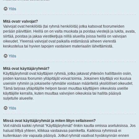
Ylös
Mitä ovatr valvojat?
Valvojat ovat henkilöitä (tai ryhmä henkilöitä) jotka katsovat foorumeiden
perään päivittäin. Heillä on on valta muokata ja poistaa viestejä ja lukita, avata,
siirtää, poistaa ja jakaa viestiketjuja niillä alueilla joissa heillä on valvojan
oikeudet. Yleensä valvojat ovat paikalla estämässä aiheen vierestä
keskustelua tai hyvien tapojen vastaisen materiaalin lähettämistä.
Ylös
Mitä ovat käyttäjäryhmät?
Käyttäjäryhmät ovat käyttäjien ryhmiä, jotka jakavat yhteisön hallittaviin osiin,
joiden kanssa foorumin ylläpitäjät voivat toimia. Jokainen käyttäjä voi kuulua
useisiin ryhmiin ja jokaiselle ryhmälle voidaan määritellä yksilölliset oikeudet.
Tämä tarjoaa ylläpitäjille helpon tavan muuttaa käyttäjien oikeuksia useille
käyttäjille kerralla, kuten muuttaa valvojien oikeuksia tai hallita pääsyä
suljetulle alueelle.
Ylös
Missä ovat käyttäjäryhmät ja miten liityn sellaiseen?
Voit nähdä kaikki ryhmät “Käyttäjäryhmät”-linkin kautta omissa asetuksissa. Jos
haluat liittyä yhteen, klikkaa vastaavaa painiketta. Kaikissa ryhmissä ei
kuitenkaan ole vapaata pääsyä. Jotkut ryhmät vaativat hyväksynnän ennen