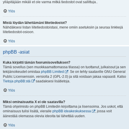
ylläpitäjään mikäli et ole varma mitkä tiedostot ovat sallittuja..
Ylös
Mistä löydän lähettämäni liitetiedostot?
Nähdäksesi listan liitetiedostoistasi, mene omiin asetuksiin ja seuraa linkkejä
liitetiedostot-osioon.
Ylös
phpBB -asiat
Kuka kirjoitti tämän foorumisovelluksen?
Tämä sovellus (sen muokkaamattomassa tilassa) on tuottanut, julkaissut ja sen
tekijänoikeudet omistaa
phpBB Limited
. Se on tehty saataville GNU General
Public Licensenssin, versiolla 2 (GPL-2.0) ja sitä voidaan jakaa vapaasti. Katso
Tietoja phpBB:stä
saadaksesi lisätietoja.
Ylös
Miksi ominaisuutta X ei ole saatavilla?
Tämä ohjelmisto on phpBB Limitedin kirjoittama ja lisensoima. Jos uskot, että
ominaisuus tulisi lisätä, vieraile
phpBB ideakeskuksessa
, jossa voit
äänestää olemassa olevia ideoita tai lähettää uuden.
Ylös