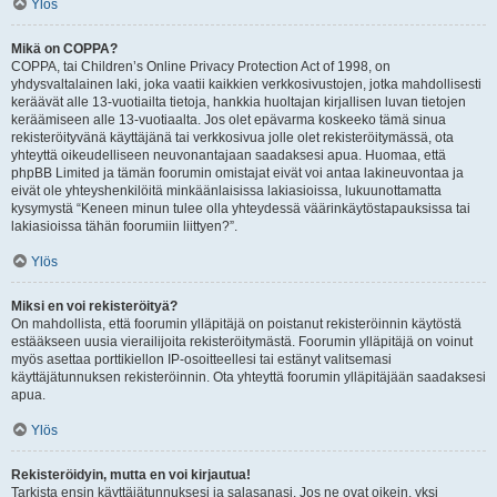
Ylös
Mikä on COPPA?
COPPA, tai Children’s Online Privacy Protection Act of 1998, on
yhdysvaltalainen laki, joka vaatii kaikkien verkkosivustojen, jotka mahdollisesti
keräävät alle 13-vuotiailta tietoja, hankkia huoltajan kirjallisen luvan tietojen
keräämiseen alle 13-vuotiaalta. Jos olet epävarma koskeeko tämä sinua
rekisteröityvänä käyttäjänä tai verkkosivua jolle olet rekisteröitymässä, ota
yhteyttä oikeudelliseen neuvonantajaan saadaksesi apua. Huomaa, että
phpBB Limited ja tämän foorumin omistajat eivät voi antaa lakineuvontaa ja
eivät ole yhteyshenkilöitä minkäänlaisissa lakiasioissa, lukuunottamatta
kysymystä “Keneen minun tulee olla yhteydessä väärinkäytöstapauksissa tai
lakiasioissa tähän foorumiin liittyen?”.
Ylös
Miksi en voi rekisteröityä?
On mahdollista, että foorumin ylläpitäjä on poistanut rekisteröinnin käytöstä
estääkseen uusia vierailijoita rekisteröitymästä. Foorumin ylläpitäjä on voinut
myös asettaa porttikiellon IP-osoitteellesi tai estänyt valitsemasi
käyttäjätunnuksen rekisteröinnin. Ota yhteyttä foorumin ylläpitäjään saadaksesi
apua.
Ylös
Rekisteröidyin, mutta en voi kirjautua!
Tarkista ensin käyttäjätunnuksesi ja salasanasi. Jos ne ovat oikein, yksi