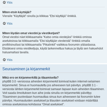
Ylös
Miten etsin käyttäjiä?
Vieraile “Käyttäjät”-sivulla ja klikkaa “Etsi käyttäjä”-linkkiä.
Ylös
Miten löydän omat viestini ja viestiketjuni?
Omat viestisi näet klikkaamalla “Katso omia viestejäsi”-linkkiä omissa
asetuksissa tai klikkaamalla “Etsi käyttäjän viesteistä”-linkkiä omalla
profiilisivullasi tai klikkaamalla “Pikalinkit”-valikkoa foorumin ylälaidassa.
Etsiäksesi omia viestiketjuja, käytä tarkennettua hakua ja täytä sen hakuehdot
haluamallasi tavalla.
Ylös
Seuraaminen ja kirjanmerkit
Mikä ero on kirjanmerkillä ja tilaamisella?
phpBB 3.0 -versiossa aiheiden kirjanmerkit toimivat kuten internet-selaimen
kirjanmerkit. Sinua ei huomautettu jos aiheeseen tuli päivitys. phpBB 3.1 -
versiosta lähtien kirjanmerkit toimivat samaan tapaan kuin aiheiden tilaaminen.
Voit saada ilmoituksen kun aihe josta sinulla on kirjanmerkki päivittyy.
Tilaaminen puolestaan huomauttaa sinua kun aiheeseen tai foorumiin tulee
päivitys. Huomautusten asetukset ja tilausten asetukset voidaan määrittää
omissa asetuksissa kohdassa “Omat asetukset”.