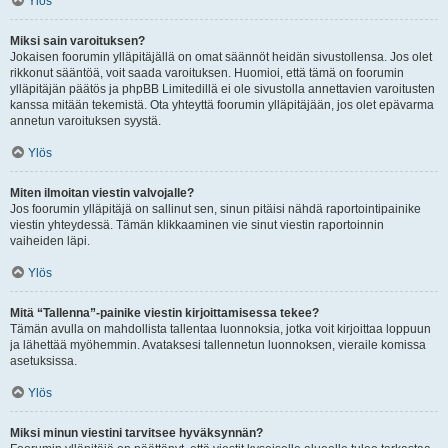
Ylös
Miksi sain varoituksen?
Jokaisen foorumin ylläpitäjällä on omat säännöt heidän sivustollensa. Jos olet
rikkonut sääntöä, voit saada varoituksen. Huomioi, että tämä on foorumin
ylläpitäjän päätös ja phpBB Limitedillä ei ole sivustolla annettavien varoitusten
kanssa mitään tekemistä. Ota yhteyttä foorumin ylläpitäjään, jos olet epävarma
annetun varoituksen syystä.
Ylös
Miten ilmoitan viestin valvojalle?
Jos foorumin ylläpitäjä on sallinut sen, sinun pitäisi nähdä raportointipainike
viestin yhteydessä. Tämän klikkaaminen vie sinut viestin raportoinnin
vaiheiden läpi.
Ylös
Mitä “Tallenna”-painike viestin kirjoittamisessa tekee?
Tämän avulla on mahdollista tallentaa luonnoksia, jotka voit kirjoittaa loppuun
ja lähettää myöhemmin. Avataksesi tallennetun luonnoksen, vieraile komissa
asetuksissa.
Ylös
Miksi minun viestini tarvitsee hyväksynnän?