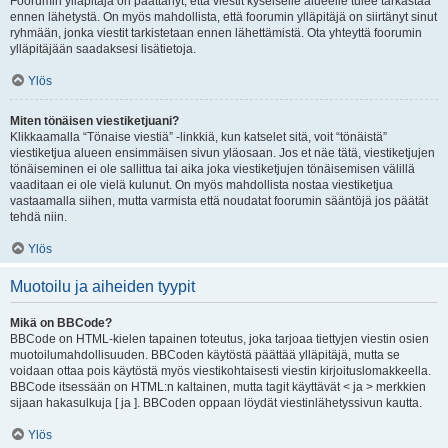
Foorumin ylläpitäjä on päättänyt, että viestit kyseiselle alueelle tulee tarkastaa
ennen lähetystä. On myös mahdollista, että foorumin ylläpitäjä on siirtänyt sinut
ryhmään, jonka viestit tarkistetaan ennen lähettämistä. Ota yhteyttä foorumin
ylläpitäjään saadaksesi lisätietoja.
Ylös
Miten tönäisen viestiketjuani?
Klikkaamalla “Tönaise viestiä” -linkkiä, kun katselet sitä, voit “tönäistä”
viestiketjua alueen ensimmäisen sivun yläosaan. Jos et näe tätä, viestiketjujen
tönäiseminen ei ole sallittua tai aika joka viestiketjujen tönäisemisen välillä
vaaditaan ei ole vielä kulunut. On myös mahdollista nostaa viestiketjua
vastaamalla siihen, mutta varmista että noudatat foorumin sääntöjä jos päätät
tehdä niin.
Ylös
Muotoilu ja aiheiden tyypit
Mikä on BBCode?
BBCode on HTML-kielen tapainen toteutus, joka tarjoaa tiettyjen viestin osien
muotoilumahdollisuuden. BBCoden käytöstä päättää ylläpitäjä, mutta se
voidaan ottaa pois käytöstä myös viestikohtaisesti viestin kirjoituslomakkeella.
BBCode itsessään on HTML:n kaltainen, mutta tagit käyttävät < ja > merkkien
sijaan hakasulkuja [ ja ]. BBCoden oppaan löydät viestinlähetyssivun kautta.
Ylös