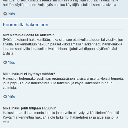
Vaihtoehtoisesti omista asetuksista voit lisätä käyttäjiä suoraan syöttämällä
heidän käyttäjänimen. Voit myös poistaa käyttäjiä listaltasi samalta sivulta.
Ylös
Foorumilta hakeminen
Miten etsin alueelta tai alueilta?
Syötä hakutermi hakukenttään, joka sijaitsee etusivulla, alueen tai viestiketjun
sivulla. Tarkennettuun hakuun pääset klikkaamalla “Tarkennettu haku”-linkkiä
joka on saatavilla jokaisella sivulla. Haun sijainti voi riippua käyttämästäsi
tyylistä.
Ylös
Miksi hakuni ei löytänyt mitään?
Hakusi oli todennäköisesti liian epämääräinen ja sisälsi useita yleisiä termejä,
joita phpBB ei ole indeksoinut. Ole tarkempi ja käytä Tarkennetun haun
valintoja.
Ylös
Miksi haku johti tyhjään sivuun!?
Hakusi palautti liian monta tulosta ja palvelin ei pystynyt käsittelemään niitä.
Käytä “Tarkennettua hakua” ja ole tarkempi hakuehdoissa ja alueissa joilta
etsit.