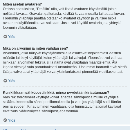
Miten asetan avataren?
Omissa asetuksissa, “Profiilin” alla, voit lisätä avataren käyttämällä jotain
neljästä tavasta: Gravatar, galleriasta, käyttää kuvaa muualta tai ladata kuvan.
Foorumin ylläpitäjä päättää otetaanko avataret käyttöön ja valitsee mitkä
avatarien käyttöönottotavat sallitaan. Jos et voi käyttää avataria, ota yhteyttä
foorumin ylläpitäjään.
Ylös
Mikä on arvonimi ja miten vaihdan sen?
Arvonimet, jotka näkyvät käyttäjänimesi alla osoittavat kirjoittamiesi viestien
määrän tai tietyt käyttäjät, kuten ylläpitäjät tai valvojat. Yleensä et voi vaihtaa
minkään arvonimen tekstiä, sillä nämä ovat ylläpitäjän määrittelemiä. Älä
kirjoita viestejä vain parantaaksesi arvonimeäsi. Useimmat foorumit eivät siedä
tätä ja valvojat tai ylläpitäjät voivat yksinkertaisesti pienentää viestilaskuriasi.
Ylös
Kun klikkaan sähköpostilinkkiä, minua pyydetään kirjautumaan?
Vain rekisteröityneet käyttäjät voivat lähettää sähköpostia muille käyttäjille
sisäänrakennetulla sähköpostilomakkeella ja vain jos ylläpitäjä sallii tämän
ominaisuuden. Kirjautuminen vaaditaan, jotta tunnistautumattomat käyttäjät
eivät voisi väärinkäyttää sähköpostijärjestelmää.
Ylös