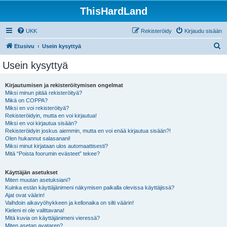
ThisHardLand
UKK
Rekisteröidy
Kirjaudu sisään
E
Etusivu
Usein kysyttyä
t
Usein kysyttyä
s
i
Kirjautumisen ja rekisteröitymisen ongelmat
Miksi minun pitää rekisteröityä?
Mikä on COPPA?
Miksi en voi rekisteröityä?
Rekisteröidyin, mutta en voi kirjautua!
Miksi en voi kirjautua sisään?
Rekisteröidyin joskus aiemmin, mutta en voi enää kirjautua sisään?!
Olen hukannut salasanani!
Miksi minut kirjataan ulos automaattisesti?
Mitä “Poista foorumin evästeet” tekee?
Käyttäjän asetukset
Miten muutan asetuksiani?
Kuinka estän käyttäjänimeni näkymisen paikalla olevissa käyttäjissä?
Ajat ovat väärin!
Vaihdoin aikavyöhykkeen ja kellonaika on silti väärin!
Kieleni ei ole valittavana!
Mitä kuvia on käyttäjänimeni vieressä?
Miten asetan avataren?