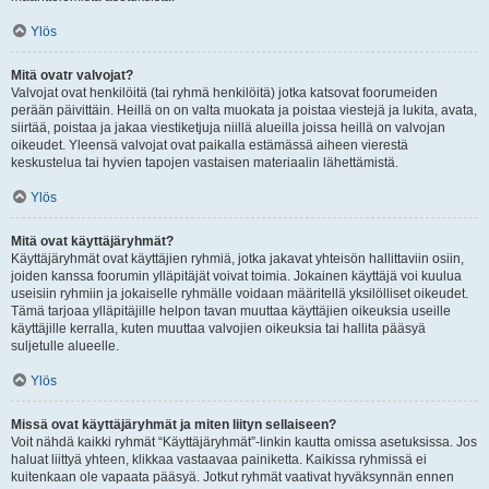
Ylös
Mitä ovatr valvojat?
Valvojat ovat henkilöitä (tai ryhmä henkilöitä) jotka katsovat foorumeiden
perään päivittäin. Heillä on on valta muokata ja poistaa viestejä ja lukita, avata,
siirtää, poistaa ja jakaa viestiketjuja niillä alueilla joissa heillä on valvojan
oikeudet. Yleensä valvojat ovat paikalla estämässä aiheen vierestä
keskustelua tai hyvien tapojen vastaisen materiaalin lähettämistä.
Ylös
Mitä ovat käyttäjäryhmät?
Käyttäjäryhmät ovat käyttäjien ryhmiä, jotka jakavat yhteisön hallittaviin osiin,
joiden kanssa foorumin ylläpitäjät voivat toimia. Jokainen käyttäjä voi kuulua
useisiin ryhmiin ja jokaiselle ryhmälle voidaan määritellä yksilölliset oikeudet.
Tämä tarjoaa ylläpitäjille helpon tavan muuttaa käyttäjien oikeuksia useille
käyttäjille kerralla, kuten muuttaa valvojien oikeuksia tai hallita pääsyä
suljetulle alueelle.
Ylös
Missä ovat käyttäjäryhmät ja miten liityn sellaiseen?
Voit nähdä kaikki ryhmät “Käyttäjäryhmät”-linkin kautta omissa asetuksissa. Jos
haluat liittyä yhteen, klikkaa vastaavaa painiketta. Kaikissa ryhmissä ei
kuitenkaan ole vapaata pääsyä. Jotkut ryhmät vaativat hyväksynnän ennen