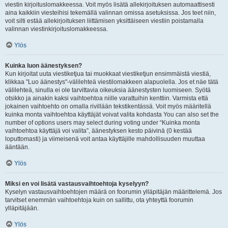
viestin kirjoituslomakkeessa. Voit myös lisätä allekirjoituksen automaattisesti
aina kaikkiin viesteihisi tekemällä valinnan omissa asetuksissa. Jos teet niin,
voit silti estää allekirjoituksen liittämisen yksittäiseen viestiin poistamalla
valinnan viestinkirjoituslomakkeessa.
Ylös
Kuinka luon äänestyksen?
Kun kirjoitat uuta viestiketjua tai muokkaat viestiketjun ensimmäistä viestiä,
klikkaa "Luo äänestys"-välilehteä viestilomakkeen alapuolella. Jos et näe tätä
välilehteä, sinulla ei ole tarvittavia oikeuksia äänestysten luomiseen. Syötä
otsikko ja ainakin kaksi vaihtoehtoa niille varattuihin kenttiin. Varmista että
jokainen vaihtoehto on omalla rivillään tekstikentässä. Voit myös määritellä
kuinka monta vaihtoehtoa käyttäjät voivat valita kohdasta You can also set the
number of options users may select during voting under “Kuinka monta
vaihtoehtoa käyttäjä voi valita”, äänestyksen kesto päivinä (0 kestää
loputtomasti) ja viimeisenä voit antaa käyttäjille mahdollisuuden muuttaa
ääntään.
Ylös
Miksi en voi lisätä vastausvaihtoehtoja kyselyyn?
Kyselyn vastausvaihtoehtojen määrä on foorumin ylläpitäjän määrittelemä. Jos
tarvitset enemmän vaihtoehtoja kuin on sallittu, ota yhteyttä foorumin
ylläpitäjään.
Ylös