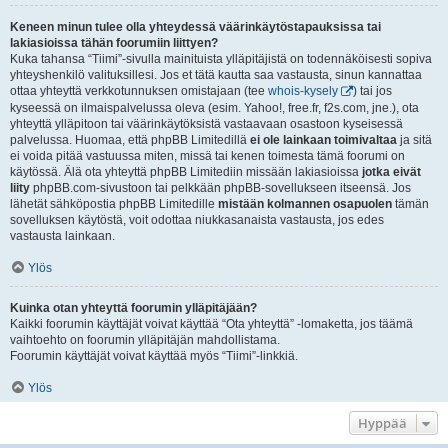
Keneen minun tulee olla yhteydessä väärinkäytöstapauksissa tai
lakiasioissa tähän foorumiin liittyen?
Kuka tahansa “Tiimi”-sivulla mainituista ylläpitäjistä on todennäköisesti sopiva
yhteyshenkilö valituksillesi. Jos et tätä kautta saa vastausta, sinun kannattaa
ottaa yhteyttä verkkotunnuksen omistajaan (tee
whois-kysely
) tai jos
kyseessä on ilmaispalvelussa oleva (esim. Yahoo!, free.fr, f2s.com, jne.), ota
yhteyttä ylläpitoon tai väärinkäytöksistä vastaavaan osastoon kyseisessä
palvelussa. Huomaa, että phpBB Limitedillä
ei ole lainkaan toimivaltaa
ja sitä
ei voida pitää vastuussa miten, missä tai kenen toimesta tämä foorumi on
käytössä. Älä ota yhteyttä phpBB Limitediin missään lakiasioissa
jotka eivät
liity
phpBB.com-sivustoon tai pelkkään phpBB-sovellukseen itseensä. Jos
lähetät sähköpostia phpBB Limitedille
mistään kolmannen osapuolen
tämän
sovelluksen käytöstä, voit odottaa niukkasanaista vastausta, jos edes
vastausta lainkaan.
Ylös
Kuinka otan yhteyttä foorumin ylläpitäjään?
Kaikki foorumin käyttäjät voivat käyttää “Ota yhteyttä” -lomaketta, jos täämä
vaihtoehto on foorumin ylläpitäjän mahdollistama.
Foorumin käyttäjät voivat käyttää myös “Tiimi”-linkkiä.
Ylös
Hyppää