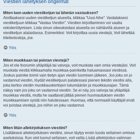
Viestien lähetyksen ongelmat
Miten luon uuden viestiketjun tai lähetän vastauksen?
Aloittaaksesi uuden viestiketjun alueella, klikkaa "Uusi Aihe". Vastataksesi
viestiketjuun klikkaa "Vastaa Viestiin". Viestien kirjoittaminen voi vaatia
rekisteröitymisen. Lista sinun oikeuksistasi alueella on nähtävillä alueen ja
viestiketjun alalaidassa. Esimerkiksi: Voit kirjoittaa uusia viestejä, Voit lähettää
liitetiedostoja, jne.
Ylös
Miten muokkaan tai poistan viestejä?
Jos et ole foorumin ylläpitäjä tai valvoja, voit muokata vain omia viestejäsi. Voit
muokata viestiä klikkaamalla muokkaa-painiketta haluamassasi viestissä.
Joskus painike toimii vain tietyn ajan viestin luomisen jälkeen. Jos joku on jo
vastannut viestiin, löydät viestiketjuun palatessasi pienen tekstin viestisi alla,
joka kertoo viestin muokkauskertojen lukumäärän ja muokkausajan. Tämä
näkyy vain jos joku on vastannut viestiin. Se ei näy, jos valvoja tai ylläpitäjä
muokkaa viestiä, mutta he saattavat jättää pienen huomautuksen viestin
muokkaamisen syistä niin halutessaan. Huomaa, että normaalit käyttäjät eivät
voi poistaa viestejä, jos niihin on joku vastannut.
Ylös
Miten liitän allekirjoituksen viestiini?
Lisätäksesi allekirjoituksen viestiisi, sinun täytyy ensin luoda sellainen omissa
asetuksissa. Kun olet luonut sellaisen, voit valita
Lisää allekirjoitus
-valinnan