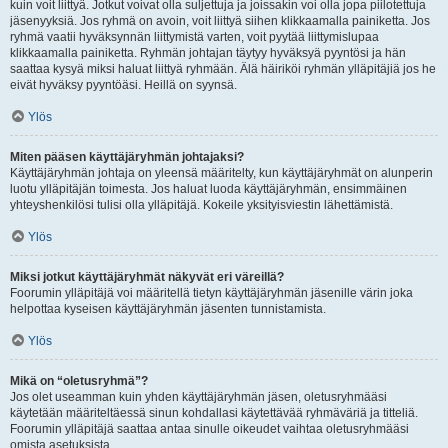
kuin voit liittyä. Jotkut voivat olla suljettuja ja joissakin voi olla jopa piilotettuja
jäsenyyksiä. Jos ryhmä on avoin, voit liittyä siihen klikkaamalla painiketta. Jos
ryhmä vaatii hyväksynnän liittymistä varten, voit pyytää liittymislupaa
klikkaamalla painiketta. Ryhmän johtajan täytyy hyväksyä pyyntösi ja hän
saattaa kysyä miksi haluat liittyä ryhmään. Älä häiriköi ryhmän ylläpitäjiä jos he
eivät hyväksy pyyntöäsi. Heillä on syynsä.
Ylös
Miten pääsen käyttäjäryhmän johtajaksi?
Käyttäjäryhmän johtaja on yleensä määritelty, kun käyttäjäryhmät on alunperin
luotu ylläpitäjän toimesta. Jos haluat luoda käyttäjäryhmän, ensimmäinen
yhteyshenkilösi tulisi olla ylläpitäjä. Kokeile yksityisviestin lähettämistä.
Ylös
Miksi jotkut käyttäjäryhmät näkyvät eri väreillä?
Foorumin ylläpitäjä voi määritellä tietyn käyttäjäryhmän jäsenille värin joka
helpottaa kyseisen käyttäjäryhmän jäsenten tunnistamista.
Ylös
Mikä on “oletusryhmä”?
Jos olet useamman kuin yhden käyttäjäryhmän jäsen, oletusryhmääsi
käytetään määriteltäessä sinun kohdallasi käytettävää ryhmäväriä ja titteliä.
Foorumin ylläpitäjä saattaa antaa sinulle oikeudet vaihtaa oletusryhmääsi
omista asetuksista.