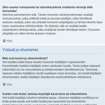
Olen saanut roskapostia tai väärinkäytöksiä sisältäviä viestejä tältä
foorumilta!
Olemme pahoillamme siitä. Tämän foorumin sähköpostilomake sisältää
ominaisuuksia, jotka yrittävät estää ja seurata käyttäjiä, jotka lähettävät
sellaisia viestejä, joten ota yhteyttä foorumin ylläpitäjään ja lähetä hänelle täysi
kopio saamastasi sähköpostista. On tärkeää, että se sisältää kaikki
otsaketiedot sähköpostista, jotka sisältävät viestin lähettäjän tiedot. Foorumin
ylläpitäjä voi sitten toimia tarpeen mukaan.
Ylös
Ystävät ja vihamiehet
Mitä ovat kaveri ja vihamieslistat?
Voit käyttää näitä listoja muiden foorumin käyttäjien organisointiin.
Kaverilistalle lisätään käyttäjiä omien asetusten kautta. Tämä auttaa nopeasti
näkemään jos he ovat paikalla ja yksityisviestien lähettämisessä. Teemasta
riippuen näiden käyttäjien viestit saatetaan myös korostaa. Jos lisäät käyttäjän
vihamieheksi, kaikki käyttäjän kirjoittamat viestit piilotetaan oletuksena.
Ylös
Kuinka voin lisätä / poistaa käyttäjiä kavereista tai vihamiehistä
Voit lisätä käyttäjiä listoihisi kahdella tapaa. Jokaisen käyttäjän profiilissa on
linkki jonka kautta voit lisätä heidät joko kavereihin tai vihamiehiin.