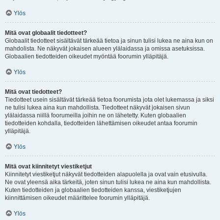
Ylös
Mitä ovat globaalit tiedotteet?
Globaalit tiedotteet sisältävät tärkeää tietoa ja sinun tulisi lukea ne aina kun on
mahdolista. Ne näkyvät jokaisen alueen ylälaidassa ja omissa asetuksissa.
Globaalien tiedotteiden oikeudet myöntää foorumin ylläpitäjä.
Ylös
Mitä ovat tiedotteet?
Tiedotteet usein sisältävät tärkeää tietoa foorumista jota olet lukemassa ja siksi
ne tulisi lukea aina kun mahdollista. Tiedotteet näkyvät jokaisen sivun
ylälaidassa niillä foorumeilla joihin ne on lähetetty. Kuten globaalien
tiedotteiden kohdalla, tiedotteiden lähettämisen oikeudet antaa foorumin
ylläpitäjä.
Ylös
Mitä ovat kiinnitetyt viestiketjut
Kiinnitetyt viestiketjut näkyvät tiedotteiden alapuolella ja ovat vain etusivulla.
Ne ovat yleensä aika tärkeitä, joten sinun tulisi lukea ne aina kun mahdollista.
Kuten tiedotteiden ja globaalien tiedotteiden kanssa, viestiketjujen
kiinnittämisen oikeudet määrittelee foorumin ylläpitäjä.
Ylös