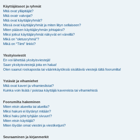
Käyttäjätasot ja ryhmät
Mitä ovat ylläpitäjät?
Mitä ovatr valvojat?
Mitä ovat käyttäjäryhmät?
Missä ovat käyttäjäryhmät ja miten liityn sellaiseen?
Miten pääsen käyttäjäryhmän johtajaksi?
Miksi jotkut käyttäjäryhmät näkyvät eri väreillä?
Mikä on “oletusryhmä”?
Mikä on “Tiimi” linkki?
Yksityisviestit
En voi lähettää yksityisviestejä!
Saan yksityisviestejä joita en halua!
Olen saanut roskapostia tai väärinkäytöksiä sisältäviä viestejä tältä foorumilta!
Ystävät ja vihamiehet
Mitä ovat kaveri ja vihamieslistat?
Kuinka voin lisätä / poistaa käyttäjiä kavereista tai vihamiehistä
Foorumilta hakeminen
Miten etsin alueelta tai alueilta?
Miksi hakuni ei löytänyt mitään?
Miksi haku johti tyhjään sivuun!?
Miten etsin käyttäjiä?
Miten löydän omat viestini ja viestiketjuni?
Seuraaminen ja kirjanmerkit