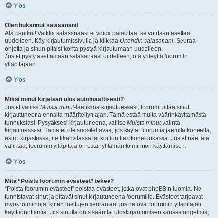
Ylös
Olen hukannut salasanani!
Älä panikoi! Vaikka salasanaasi ei voida palauttaa, se voidaan asettaa
uudelleen. Käy kirjautumissivulla ja klikkaa
Unohdin salasanani
. Seuraa
ohjeita ja sinun pitäisi kohta pystyä kirjautumaan uudelleen.
Jos et pysty asettamaan salasanaasi uudelleen, ota yhteyttä foorumin
ylläpitäjään.
Ylös
Miksi minut kirjataan ulos automaattisesti?
Jos et valitse
Muista minut
-laatikkoa kirjautuessasi, foorumi pitää sinut
kirjautuneena ennalta määritellyn ajan. Tämä estää muita väärinkäyttämästä
tunnuksiasi. Pysyäksesi kirjautuneena, valitse
Muista minut
-valinta
kirjautuessasi. Tämä ei ole suositeltavaa, jos käytät foorumia jaetulta koneelta,
esim. kirjastossa, nettikahvilassa tai koulun tietokoneluokassa. Jos et näe tätä
valintaa, foorumin ylläpitäjä on estänyt tämän toiminnon käyttämisen.
Ylös
Mitä “Poista foorumin evästeet” tekee?
“Poista foorumin evästeet” poistaa evästeet, jotka ovat phpBB:n luomia. Ne
tunnistavat sinut ja pitävät sinut kirjautuneena foorumille. Evästeet tarjoavat
myös toimintoja, kuten luettujen seurantaa, jos ne ovat foorumin ylläpitäjän
käyttöönottamia. Jos sinulla on sisään tai uloskirjautumisen kanssa ongelmia,