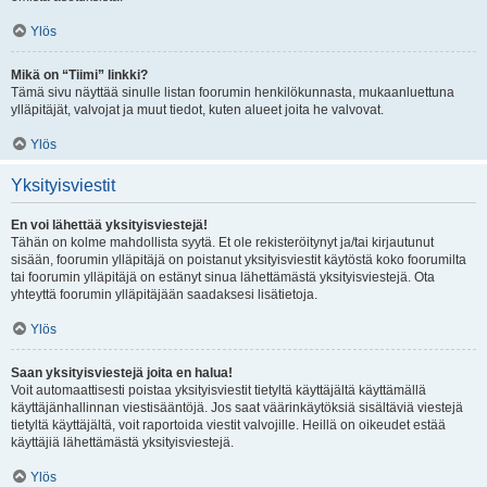
Ylös
Mikä on “Tiimi” linkki?
Tämä sivu näyttää sinulle listan foorumin henkilökunnasta, mukaanluettuna
ylläpitäjät, valvojat ja muut tiedot, kuten alueet joita he valvovat.
Ylös
Yksityisviestit
En voi lähettää yksityisviestejä!
Tähän on kolme mahdollista syytä. Et ole rekisteröitynyt ja/tai kirjautunut
sisään, foorumin ylläpitäjä on poistanut yksityisviestit käytöstä koko foorumilta
tai foorumin ylläpitäjä on estänyt sinua lähettämästä yksityisviestejä. Ota
yhteyttä foorumin ylläpitäjään saadaksesi lisätietoja.
Ylös
Saan yksityisviestejä joita en halua!
Voit automaattisesti poistaa yksityisviestit tietyltä käyttäjältä käyttämällä
käyttäjänhallinnan viestisääntöjä. Jos saat väärinkäytöksiä sisältäviä viestejä
tietyltä käyttäjältä, voit raportoida viestit valvojille. Heillä on oikeudet estää
käyttäjiä lähettämästä yksityisviestejä.
Ylös