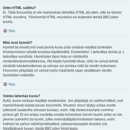
Onko HTML sallittu?
Ei. Tällä foorumilla ei ole mahdollista lähettää HTML:ää siten, että se toimisi
HTML-koodina. Yleisimmät HTML-muotoilut voi kuitenkin tehdä BBCoden
avulla.
Ylös
Mitä ovat hymiöt?
Hymiöt tai emoticonit ovat pieniä kuvia joita voidaan käyttää tunteiden
ilmaisemiseen lyhyitä koodeja käyttämällä. Esimerkiksi :) tarkoittaa iloista ja :(
tarkoittaa surullista. Hymiöiden täysi lista on nähtävillä
viestinlähetyslomakkeessa. Älä käytä hymiöitä liikaa, sillä ne voivat tehdä
viestistä lukukelvottoman ja valvoja voi poistaa niitä tai viestin kokonaan.
Foorumin ylläpitäjä on voinut myös määritellä rajan yksittäisen viestin
hymiöiden määrälle.
Ylös
Voinko lähettää kuvia?
Kyllä, kuvia voidaan käyttää viesteissäsi. Jos ylläpitäjä on sallinut liitteet, voit
mahdollisesti ladata kuvan foorumille. Muutoin sinun täytyy antaa osoite
julkisesti saatavilla olevaan kuvaan, esim. http://www.example.com/my-
picture.gif. Et voi antaa osoitetta omalla koneellasi oleviin kuviin (ellei se ole
yleinen palvelin) tai kuviin, jotka ovat käyttäjätunnistuksen takana, esim.
hotmail tai yahoo sähköpostilaatikot, salasanasuojatut sivustot, jne.
Näyttääksesi kuvan, käytä BBCoden [img]-tagia.