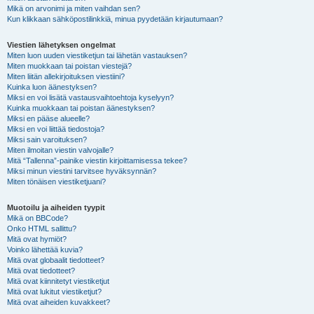
Mikä on arvonimi ja miten vaihdan sen?
Kun klikkaan sähköpostilinkkiä, minua pyydetään kirjautumaan?
Viestien lähetyksen ongelmat
Miten luon uuden viestiketjun tai lähetän vastauksen?
Miten muokkaan tai poistan viestejä?
Miten liitän allekirjoituksen viestiini?
Kuinka luon äänestyksen?
Miksi en voi lisätä vastausvaihtoehtoja kyselyyn?
Kuinka muokkaan tai poistan äänestyksen?
Miksi en pääse alueelle?
Miksi en voi liittää tiedostoja?
Miksi sain varoituksen?
Miten ilmoitan viestin valvojalle?
Mitä “Tallenna”-painike viestin kirjoittamisessa tekee?
Miksi minun viestini tarvitsee hyväksynnän?
Miten tönäisen viestiketjuani?
Muotoilu ja aiheiden tyypit
Mikä on BBCode?
Onko HTML sallittu?
Mitä ovat hymiöt?
Voinko lähettää kuvia?
Mitä ovat globaalit tiedotteet?
Mitä ovat tiedotteet?
Mitä ovat kiinnitetyt viestiketjut
Mitä ovat lukitut viestiketjut?
Mitä ovat aiheiden kuvakkeet?