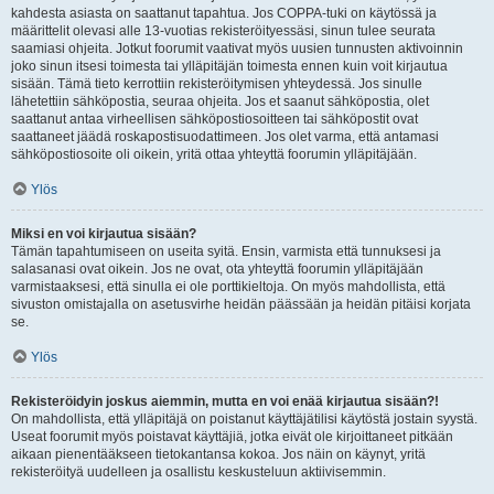
kahdesta asiasta on saattanut tapahtua. Jos COPPA-tuki on käytössä ja
määrittelit olevasi alle 13-vuotias rekisteröityessäsi, sinun tulee seurata
saamiasi ohjeita. Jotkut foorumit vaativat myös uusien tunnusten aktivoinnin
joko sinun itsesi toimesta tai ylläpitäjän toimesta ennen kuin voit kirjautua
sisään. Tämä tieto kerrottiin rekisteröitymisen yhteydessä. Jos sinulle
lähetettiin sähköpostia, seuraa ohjeita. Jos et saanut sähköpostia, olet
saattanut antaa virheellisen sähköpostiosoitteen tai sähköpostit ovat
saattaneet jäädä roskapostisuodattimeen. Jos olet varma, että antamasi
sähköpostiosoite oli oikein, yritä ottaa yhteyttä foorumin ylläpitäjään.
Ylös
Miksi en voi kirjautua sisään?
Tämän tapahtumiseen on useita syitä. Ensin, varmista että tunnuksesi ja
salasanasi ovat oikein. Jos ne ovat, ota yhteyttä foorumin ylläpitäjään
varmistaaksesi, että sinulla ei ole porttikieltoja. On myös mahdollista, että
sivuston omistajalla on asetusvirhe heidän päässään ja heidän pitäisi korjata
se.
Ylös
Rekisteröidyin joskus aiemmin, mutta en voi enää kirjautua sisään?!
On mahdollista, että ylläpitäjä on poistanut käyttäjätilisi käytöstä jostain syystä.
Useat foorumit myös poistavat käyttäjiä, jotka eivät ole kirjoittaneet pitkään
aikaan pienentääkseen tietokantansa kokoa. Jos näin on käynyt, yritä
rekisteröityä uudelleen ja osallistu keskusteluun aktiivisemmin.