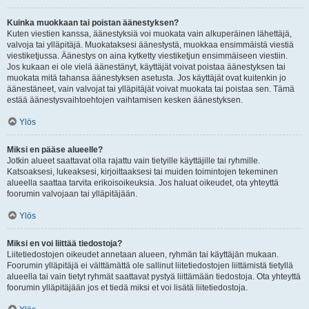
Kuinka muokkaan tai poistan äänestyksen?
Kuten viestien kanssa, äänestyksiä voi muokata vain alkuperäinen lähettäjä,
valvoja tai ylläpitäjä. Muokataksesi äänestystä, muokkaa ensimmäistä viestiä
viestiketjussa. Äänestys on aina kytketty viestiketjun ensimmäiseen viestiin.
Jos kukaan ei ole vielä äänestänyt, käyttäjät voivat poistaa äänestyksen tai
muokata mitä tahansa äänestyksen asetusta. Jos käyttäjät ovat kuitenkin jo
äänestäneet, vain valvojat tai ylläpitäjät voivat muokata tai poistaa sen. Tämä
estää äänestysvaihtoehtojen vaihtamisen kesken äänestyksen.
Ylös
Miksi en pääse alueelle?
Jotkin alueet saattavat olla rajattu vain tietyille käyttäjille tai ryhmille.
Katsoaksesi, lukeaksesi, kirjoittaaksesi tai muiden toimintojen tekeminen
alueella saattaa tarvita erikoisoikeuksia. Jos haluat oikeudet, ota yhteyttä
foorumin valvojaan tai ylläpitäjään.
Ylös
Miksi en voi liittää tiedostoja?
Liitetiedostojen oikeudet annetaan alueen, ryhmän tai käyttäjän mukaan.
Foorumin ylläpitäjä ei välttämättä ole sallinut liitetiedostojen liittämistä tietyllä
alueella tai vain tietyt ryhmät saattavat pystyä liittämään tiedostoja. Ota yhteyttä
foorumin ylläpitäjään jos et tiedä miksi et voi lisätä liitetiedostoja.