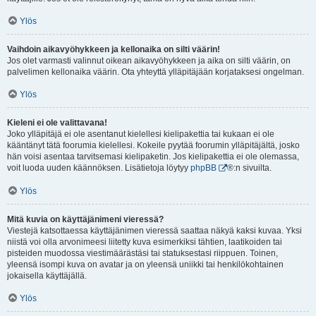
Ylös
Vaihdoin aikavyöhykkeen ja kellonaika on silti väärin!
Jos olet varmasti valinnut oikean aikavyöhykkeen ja aika on silti väärin, on
palvelimen kellonaika väärin. Ota yhteyttä ylläpitäjään korjataksesi ongelman.
Ylös
Kieleni ei ole valittavana!
Joko ylläpitäjä ei ole asentanut kielellesi kielipakettia tai kukaan ei ole
kääntänyt tätä foorumia kielellesi. Kokeile pyytää foorumin ylläpitäjältä, josko
hän voisi asentaa tarvitsemasi kielipaketin. Jos kielipakettia ei ole olemassa,
voit luoda uuden käännöksen. Lisätietoja löytyy
phpBB
®:n sivuilta.
Ylös
Mitä kuvia on käyttäjänimeni vieressä?
Viestejä katsottaessa käyttäjänimen vieressä saattaa näkyä kaksi kuvaa. Yksi
niistä voi olla arvonimeesi liitetty kuva esimerkiksi tähtien, laatikoiden tai
pisteiden muodossa viestimäärästäsi tai statuksestasi riippuen. Toinen,
yleensä isompi kuva on avatar ja on yleensä uniikki tai henkilökohtainen
jokaisella käyttäjällä.
Ylös