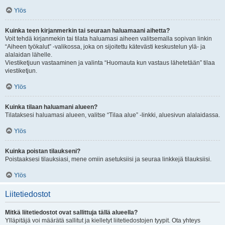
Ylös
Kuinka teen kirjanmerkin tai seuraan haluamaani aihetta?
Voit tehdä kirjanmekin tai tilata haluamasi aiheen valitsemalla sopivan linkin
“Aiheen työkalut” -valikossa, joka on sijoitettu kätevästi keskustelun ylä- ja
alalaidan lähelle.
Viestiketjuun vastaaminen ja valinta “Huomauta kun vastaus lähetetään” tilaa
viestiketjun.
Ylös
Kuinka tilaan haluamani alueen?
Tilataksesi haluamasi alueen, valitse “Tilaa alue” -linkki, aluesivun alalaidassa.
Ylös
Kuinka poistan tilaukseni?
Poistaaksesi tilauksiasi, mene omiin asetuksiisi ja seuraa linkkejä tilauksiisi.
Ylös
Liitetiedostot
Mitkä liitetiedostot ovat sallittuja tällä alueella?
Ylläpitäjä voi määrätä sallitut ja kielletyt liitetiedostojen tyypit. Ota yhteys