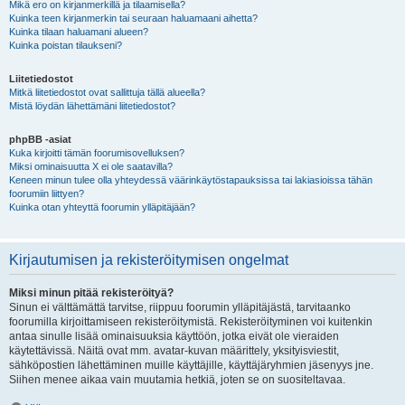
Mikä ero on kirjanmerkillä ja tilaamisella?
Kuinka teen kirjanmerkin tai seuraan haluamaani aihetta?
Kuinka tilaan haluamani alueen?
Kuinka poistan tilaukseni?
Liitetiedostot
Mitkä liitetiedostot ovat sallittuja tällä alueella?
Mistä löydän lähettämäni liitetiedostot?
phpBB -asiat
Kuka kirjoitti tämän foorumisovelluksen?
Miksi ominaisuutta X ei ole saatavilla?
Keneen minun tulee olla yhteydessä väärinkäytöstapauksissa tai lakiasioissa tähän
foorumiin liittyen?
Kuinka otan yhteyttä foorumin ylläpitäjään?
Kirjautumisen ja rekisteröitymisen ongelmat
Miksi minun pitää rekisteröityä?
Sinun ei välttämättä tarvitse, riippuu foorumin ylläpitäjästä, tarvitaanko
foorumilla kirjoittamiseen rekisteröitymistä. Rekisteröityminen voi kuitenkin
antaa sinulle lisää ominaisuuksia käyttöön, jotka eivät ole vieraiden
käytettävissä. Näitä ovat mm. avatar-kuvan määrittely, yksityisviestit,
sähköpostien lähettäminen muille käyttäjille, käyttäjäryhmien jäsenyys jne.
Siihen menee aikaa vain muutamia hetkiä, joten se on suositeltavaa.