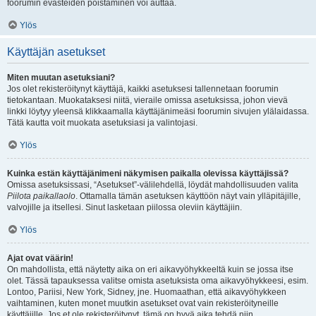
foorumin evästeiden poistaminen voi auttaa.
Ylös
Käyttäjän asetukset
Miten muutan asetuksiani?
Jos olet rekisteröitynyt käyttäjä, kaikki asetuksesi tallennetaan foorumin
tietokantaan. Muokataksesi niitä, vieraile omissa asetuksissa, johon vievä
linkki löytyy yleensä klikkaamalla käyttäjänimeäsi foorumin sivujen ylälaidassa.
Tätä kautta voit muokata asetuksiasi ja valintojasi.
Ylös
Kuinka estän käyttäjänimeni näkymisen paikalla olevissa käyttäjissä?
Omissa asetuksissasi, “Asetukset”-välilehdellä, löydät mahdollisuuden valita
Piilota paikallaolo
. Ottamalla tämän asetuksen käyttöön näyt vain ylläpitäjille,
valvojille ja itsellesi. Sinut lasketaan piilossa oleviin käyttäjiin.
Ylös
Ajat ovat väärin!
On mahdollista, että näytetty aika on eri aikavyöhykkeeltä kuin se jossa itse
olet. Tässä tapauksessa valitse omista asetuksista oma aikavyöhykkeesi, esim.
Lontoo, Pariisi, New York, Sidney, jne. Huomaathan, että aikavyöhykkeen
vaihtaminen, kuten monet muutkin asetukset ovat vain rekisteröityneille
käyttäjille. Jos et ole rekisteröitynyt, tämä on hyvä aika tehdä niin.