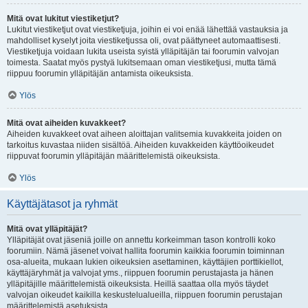
Mitä ovat lukitut viestiketjut?
Lukitut viestiketjut ovat viestiketjuja, joihin ei voi enää lähettää vastauksia ja
mahdolliset kyselyt joita viestiketjussa oli, ovat päättyneet automaattisesti.
Viestiketjuja voidaan lukita useista syistä ylläpitäjän tai foorumin valvojan
toimesta. Saatat myös pystyä lukitsemaan oman viestiketjusi, mutta tämä
riippuu foorumin ylläpitäjän antamista oikeuksista.
Ylös
Mitä ovat aiheiden kuvakkeet?
Aiheiden kuvakkeet ovat aiheen aloittajan valitsemia kuvakkeita joiden on
tarkoitus kuvastaa niiden sisältöä. Aiheiden kuvakkeiden käyttöoikeudet
riippuvat foorumin ylläpitäjän määrittelemistä oikeuksista.
Ylös
Käyttäjätasot ja ryhmät
Mitä ovat ylläpitäjät?
Ylläpitäjät ovat jäseniä joille on annettu korkeimman tason kontrolli koko
foorumiin. Nämä jäsenet voivat hallita foorumin kaikkia foorumin toiminnan
osa-alueita, mukaan lukien oikeuksien asettaminen, käyttäjien porttikiellot,
käyttäjäryhmät ja valvojat yms., riippuen foorumin perustajasta ja hänen
ylläpitäjille määrittelemistä oikeuksista. Heillä saattaa olla myös täydet
valvojan oikeudet kaikilla keskustelualueilla, riippuen foorumin perustajan
määrittelemistä asetuksista.