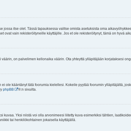
 se jossa itse olet. Tässä tapauksessa valitse omista asetuksista oma aikavyöhykke
vat vain rekisteröityneille käyttäjille. Jos et ole rekisteröitynyt, tämä on hyvä aik
i väärin, on palvelimen kellonaika väärin. Ota yhteyttä ylläpitäjään korjataksesi on
an ei ole kääntänyt tätä foorumia kielellesi. Kokeile pyytää foorumin ylläpitäjältä, jos
yy
phpBB
®:n sivuilta.
 kuvaa. Yksi niistä voi olla arvonimeesi liitetty kuva esimerkiksi tähtien, laatikoid
iikki tai henkilökohtainen jokaisella käyttäjällä.