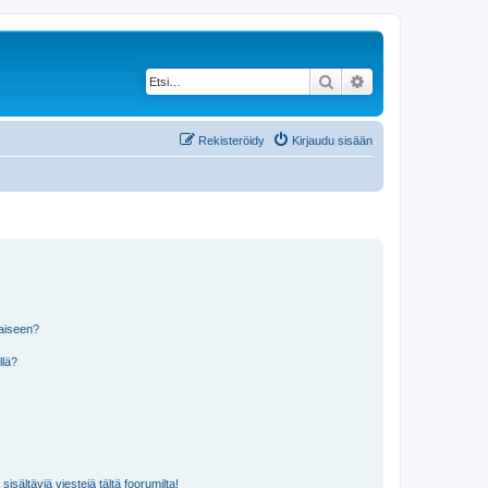
Etsi
Tarkennettu haku
Rekisteröidy
Kirjaudu sisään
laiseen?
llä?
isältäviä viestejä tältä foorumilta!