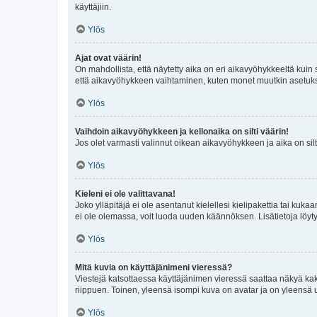
käyttäjiin.
Ylös
Ajat ovat väärin!
On mahdollista, että näytetty aika on eri aikavyöhykkeeltä kuin
että aikavyöhykkeen vaihtaminen, kuten monet muutkin asetukset o
Ylös
Vaihdoin aikavyöhykkeen ja kellonaika on silti väärin!
Jos olet varmasti valinnut oikean aikavyöhykkeen ja aika on silt
Ylös
Kieleni ei ole valittavana!
Joko ylläpitäjä ei ole asentanut kielellesi kielipakettia tai kuka
ei ole olemassa, voit luoda uuden käännöksen. Lisätietoja löyt
Ylös
Mitä kuvia on käyttäjänimeni vieressä?
Viestejä katsottaessa käyttäjänimen vieressä saattaa näkyä kaksi
riippuen. Toinen, yleensä isompi kuva on avatar ja on yleensä un
Ylös