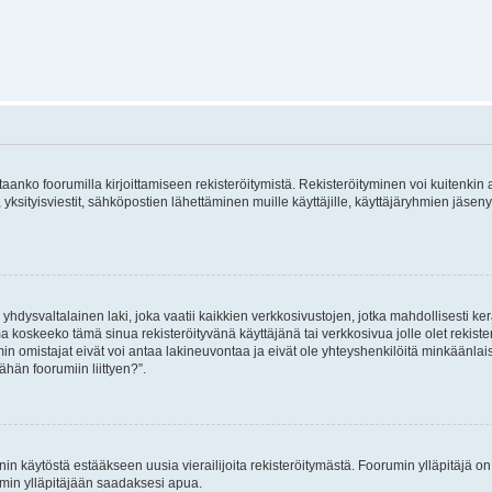
vitaanko foorumilla kirjoittamiseen rekisteröitymistä. Rekisteröityminen voi kuitenkin
 yksityisviestit, sähköpostien lähettäminen muille käyttäjille, käyttäjäryhmien jäs
hdysvaltalainen laki, joka vaatii kaikkien verkkosivustojen, jotka mahdollisesti kerää
a koskeeko tämä sinua rekisteröityvänä käyttäjänä tai verkkosivua jolle olet rekis
 omistajat eivät voi antaa lakineuvontaa ja eivät ole yhteyshenkilöitä minkäänla
ähän foorumiin liittyen?”.
nin käytöstä estääkseen uusia vierailijoita rekisteröitymästä. Foorumin ylläpitäjä on v
umin ylläpitäjään saadaksesi apua.