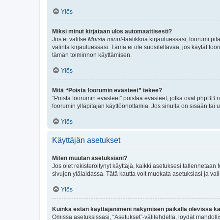
Ylös
Miksi minut kirjataan ulos automaattisesti?
Jos et valitse
Muista minut
-laatikkoa kirjautuessasi, foorumi pi
valinta kirjautuessasi. Tämä ei ole suositeltavaa, jos käytät foo
tämän toiminnon käyttämisen.
Ylös
Mitä “Poista foorumin evästeet” tekee?
“Poista foorumin evästeet” poistaa evästeet, jotka ovat phpBB:n 
foorumin ylläpitäjän käyttöönottamia. Jos sinulla on sisään ta
Ylös
Käyttäjän asetukset
Miten muutan asetuksiani?
Jos olet rekisteröitynyt käyttäjä, kaikki asetuksesi tallennetaa
sivujen ylälaidassa. Tätä kautta voit muokata asetuksiasi ja vali
Ylös
Kuinka estän käyttäjänimeni näkymisen paikalla olevissa kä
Omissa asetuksissasi, “Asetukset”-välilehdellä, löydät mahdoll