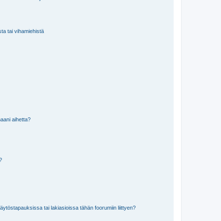
sta tai vihamiehistä
aani aihetta?
a?
töstapauksissa tai lakiasioissa tähän foorumiin liittyen?