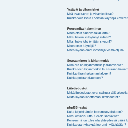
Ystävät ja vihamiehet
Mitä ovat kaveri ja vihamieslistat?
Kuinka voin lisätä / poistaa käyttäjiä kaverei
Foorumilta hakeminen
Miten etsin alueelta tai alueilta?
Miksi hakuni ei löytänyt mitään?
Miksi haku johti tyhjään sivuun!?
Miten etsin käyttäjiä?
Miten löydän omat viestini ja viestiketjuni?
Seuraaminen ja kirjanmerkit
Mikä ero on kirjanmerkillä ja tilaamisella?
Kuinka teen kirjanmerkin tai seuraan haluam
Kuinka tilaan haluamani alueen?
Kuinka poistan tilaukseni?
Liitetiedostot
Mitkä liitetiedostot ovat sallittuja tällä alueell
Mistä löydän lähettämäni liitetiedostot?
phpBB -asiat
Kuka kirjoitti tämän foorumisovelluksen?
Miksi ominaisuutta X ei ole saatavilla?
Keneen minun tulee olla yhteydessä väärinkäy
Kuinka otan yhteyttä foorumin ylläpitäjään?