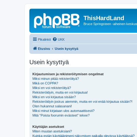
ThisHardLand
Bruce Springsteen -aiheinen keskus
Pikalinkit
UKK
Etusivu
Usein kysyttyä
Usein kysyttyä
Kirjautumisen ja rekisteröitymisen ongelmat
Miksi minun pitää rekisteröityä?
Mikä on COPPA?
Miksi en voi rekisteröityä?
Rekisteröidyin, mutta en voi kirjautua!
Miksi en voi kirjautua sisään?
Rekisteröidyin joskus aiemmin, mutta en voi enää kirjautua sisään?!
Olen hukannut salasanani!
Miksi minut kirjataan ulos automaattisesti?
Mitä “Poista foorumin evästeet” tekee?
Käyttäjän asetukset
Miten muutan asetuksiani?
Kuinka estän käyttäjänimeni näkymisen paikalla olevissa käyttäjissä?