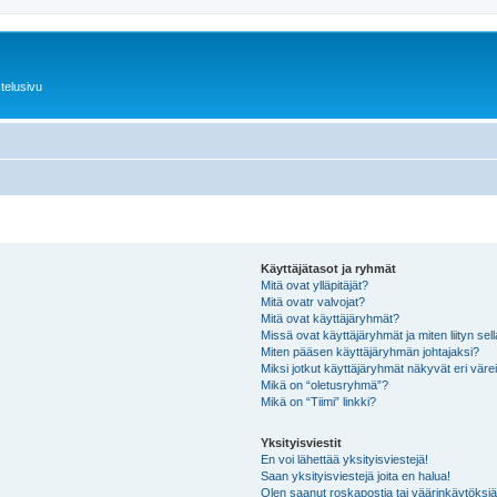
telusivu
Käyttäjätasot ja ryhmät
Mitä ovat ylläpitäjät?
Mitä ovatr valvojat?
Mitä ovat käyttäjäryhmät?
Missä ovat käyttäjäryhmät ja miten liityn sel
Miten pääsen käyttäjäryhmän johtajaksi?
Miksi jotkut käyttäjäryhmät näkyvät eri värei
Mikä on “oletusryhmä”?
Mikä on “Tiimi” linkki?
Yksityisviestit
En voi lähettää yksityisviestejä!
Saan yksityisviestejä joita en halua!
Olen saanut roskapostia tai väärinkäytöksiä s