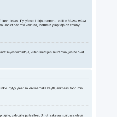
tä tunnuksiasi. Pysyäksesi kirjautuneena, valitse
Muista minut
-
sa. Jos et näe tätä valintaa, foorumin ylläpitäjä on estänyt
oavat myös toimintoja, kuten luettujen seurantaa, jos ne ovat
 linkki löytyy yleensä klikkaamalla käyttäjänimeäsi foorumin
äjille, valvojille ja itsellesi. Sinut lasketaan piilossa oleviin