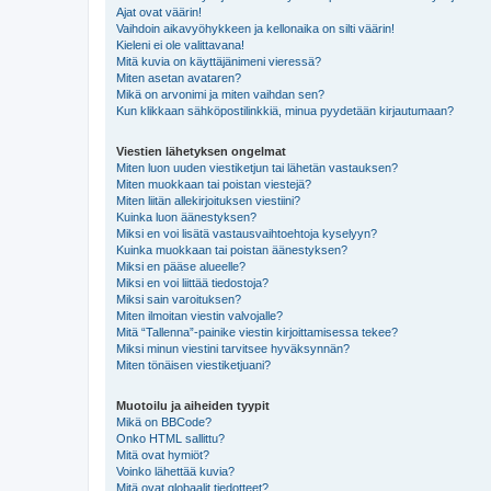
Ajat ovat väärin!
Vaihdoin aikavyöhykkeen ja kellonaika on silti väärin!
Kieleni ei ole valittavana!
Mitä kuvia on käyttäjänimeni vieressä?
Miten asetan avataren?
Mikä on arvonimi ja miten vaihdan sen?
Kun klikkaan sähköpostilinkkiä, minua pyydetään kirjautumaan?
Viestien lähetyksen ongelmat
Miten luon uuden viestiketjun tai lähetän vastauksen?
Miten muokkaan tai poistan viestejä?
Miten liitän allekirjoituksen viestiini?
Kuinka luon äänestyksen?
Miksi en voi lisätä vastausvaihtoehtoja kyselyyn?
Kuinka muokkaan tai poistan äänestyksen?
Miksi en pääse alueelle?
Miksi en voi liittää tiedostoja?
Miksi sain varoituksen?
Miten ilmoitan viestin valvojalle?
Mitä “Tallenna”-painike viestin kirjoittamisessa tekee?
Miksi minun viestini tarvitsee hyväksynnän?
Miten tönäisen viestiketjuani?
Muotoilu ja aiheiden tyypit
Mikä on BBCode?
Onko HTML sallittu?
Mitä ovat hymiöt?
Voinko lähettää kuvia?
Mitä ovat globaalit tiedotteet?