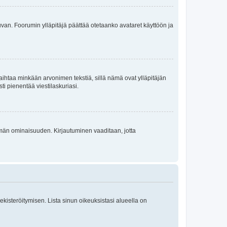
 kuvan. Foorumin ylläpitäjä päättää otetaanko avataret käyttöön ja
i vaihtaa minkään arvonimen tekstiä, sillä nämä ovat ylläpitäjän
sti pienentää viestilaskuriasi.
 tämän ominaisuuden. Kirjautuminen vaaditaan, jotta
 rekisteröitymisen. Lista sinun oikeuksistasi alueella on