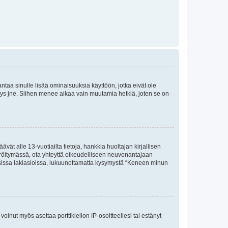
 antaa sinulle lisää ominaisuuksia käyttöön, jotka eivät ole
enyys jne. Siihen menee aikaa vain muutamia hetkiä, joten se on
vät alle 13-vuotiailta tietoja, hankkia huoltajan kirjallisen
teröitymässä, ota yhteyttä oikeudelliseen neuvonantajaan
isissa lakiasioissa, lukuunottamatta kysymystä “Keneen minun
oinut myös asettaa porttikiellon IP-osoitteellesi tai estänyt