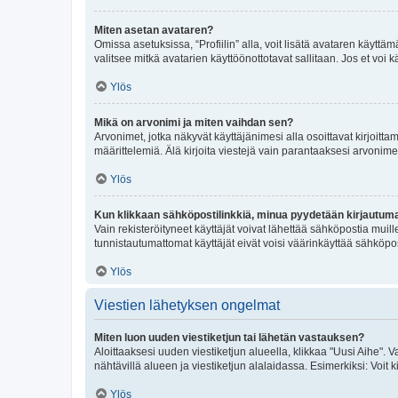
Miten asetan avataren?
Omissa asetuksissa, “Profiilin” alla, voit lisätä avataren käyttä
valitsee mitkä avatarien käyttöönottotavat sallitaan. Jos et voi k
Ylös
Mikä on arvonimi ja miten vaihdan sen?
Arvonimet, jotka näkyvät käyttäjänimesi alla osoittavat kirjoittam
määrittelemiä. Älä kirjoita viestejä vain parantaaksesi arvonimeäs
Ylös
Kun klikkaan sähköpostilinkkiä, minua pyydetään kirjautum
Vain rekisteröityneet käyttäjät voivat lähettää sähköpostia muil
tunnistautumattomat käyttäjät eivät voisi väärinkäyttää sähköpo
Ylös
Viestien lähetyksen ongelmat
Miten luon uuden viestiketjun tai lähetän vastauksen?
Aloittaaksesi uuden viestiketjun alueella, klikkaa "Uusi Aihe". Va
nähtävillä alueen ja viestiketjun alalaidassa. Esimerkiksi: Voit kir
Ylös