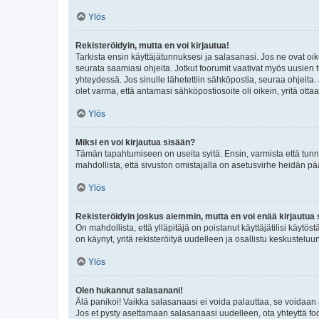
Ylös
Rekisteröidyin, mutta en voi kirjautua!
Tarkista ensin käyttäjätunnuksesi ja salasanasi. Jos ne ovat oik
seurata saamiasi ohjeita. Jotkut foorumit vaativat myös uusien tu
yhteydessä. Jos sinulle lähetettiin sähköpostia, seuraa ohjeita
olet varma, että antamasi sähköpostiosoite oli oikein, yritä ottaa
Ylös
Miksi en voi kirjautua sisään?
Tämän tapahtumiseen on useita syitä. Ensin, varmista että tunnuk
mahdollista, että sivuston omistajalla on asetusvirhe heidän pää
Ylös
Rekisteröidyin joskus aiemmin, mutta en voi enää kirjautua 
On mahdollista, että ylläpitäjä on poistanut käyttäjätilisi käytö
on käynyt, yritä rekisteröityä uudelleen ja osallistu keskusteluu
Ylös
Olen hukannut salasanani!
Älä panikoi! Vaikka salasanaasi ei voida palauttaa, se voidaan 
Jos et pysty asettamaan salasanaasi uudelleen, ota yhteyttä foo