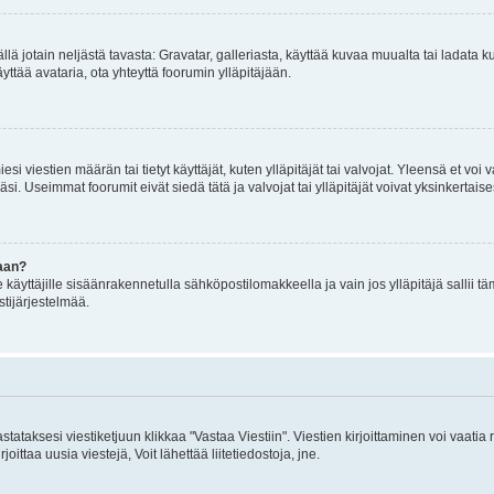
mällä jotain neljästä tavasta: Gravatar, galleriasta, käyttää kuvaa muualta tai ladata
äyttää avataria, ota yhteyttä foorumin ylläpitäjään.
iesi viestien määrän tai tietyt käyttäjät, kuten ylläpitäjät tai valvojat. Yleensä et vo
i. Useimmat foorumit eivät siedä tätä ja valvojat tai ylläpitäjät voivat yksinkertaise
aan?
le käyttäjille sisäänrakennetulla sähköpostilomakkeella ja vain jos ylläpitäjä sallii
stijärjestelmää.
stataksesi viestiketjuun klikkaa "Vastaa Viestiin". Viestien kirjoittaminen voi vaatia
joittaa uusia viestejä, Voit lähettää liitetiedostoja, jne.