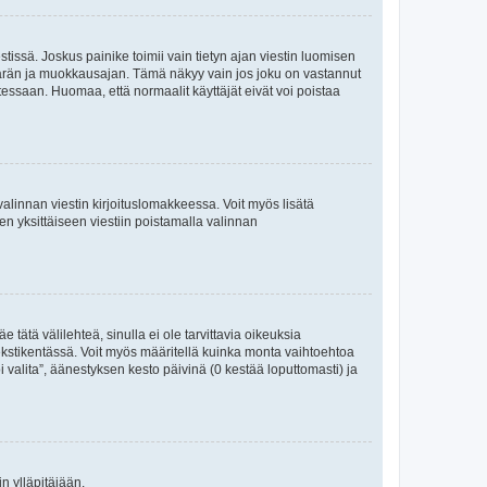
tissä. Joskus painike toimii vain tietyn ajan viestin luomisen
umäärän ja muokkausajan. Tämä näkyy vain jos joku on vastannut
tessaan. Huomaa, että normaalit käyttäjät eivät voi poistaa
valinnan viestin kirjoituslomakkeessa. Voit myös lisätä
isen yksittäiseen viestiin poistamalla valinnan
 tätä välilehteä, sinulla ei ole tarvittavia oikeuksia
 tekstikentässä. Voit myös määritellä kuinka monta vaihtoehtoa
 valita”, äänestyksen kesto päivinä (0 kestää loputtomasti) ja
n ylläpitäjään.