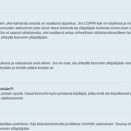
ein, yksi kahdesta asiasta on saattanut tapahtua. Jos COPPA-tuki on käytössä ja määri
nnusten aktivoinnin joko sinun itsesi toimesta tai ylläpitäjän toimesta ennen kuin vo
. Jos et saanut sähköpostia, olet saattanut antaa virheellisen sähköpostiosoitteen t
 yhteyttä foorumin ylläpitäjään.
sesi ja salasanasi ovat oikein. Jos ne ovat, ota yhteyttä foorumin ylläpitäjään varmi
ssään ja heidän pitäisi korjata se.
sisään?!
stä jostain syystä. Useat foorumit myös poistavat käyttäjiä, jotka eivät ole kirjoitta
n aktiivisemmin.
asettaa uudelleen. Käy kirjautumissivulla ja klikkaa
Unohdin salasanani
. Seuraa oh
rumin ylläpitäjään.