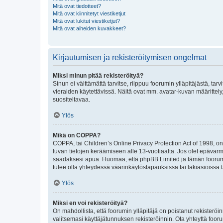
Mitä ovat tiedotteet?
Mitä ovat kiinnitetyt viestiketjut
Mitä ovat lukitut viestiketjut?
Mitä ovat aiheiden kuvakkeet?
Kirjautumisen ja rekisteröitymisen ongelmat
Miksi minun pitää rekisteröityä?
Sinun ei välttämättä tarvitse, riippuu foorumin ylläpitäjästä, tar
vieraiden käytettävissä. Näitä ovat mm. avatar-kuvan määrittely,
suositeltavaa.
Ylös
Mikä on COPPA?
COPPA, tai Children’s Online Privacy Protection Act of 1998, on y
luvan tietojen keräämiseen alle 13-vuotiaalta. Jos olet epävarm
saadaksesi apua. Huomaa, että phpBB Limited ja tämän foorumin
tulee olla yhteydessä väärinkäytöstapauksissa tai lakiasioissa t
Ylös
Miksi en voi rekisteröityä?
On mahdollista, että foorumin ylläpitäjä on poistanut rekisteröin
valitsemasi käyttäjätunnuksen rekisteröinnin. Ota yhteyttä foor