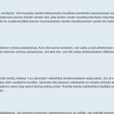
ia viestejäsi. Voit muokata viestiä klikkaamalla muokkaa-painiketta haluamassasi vies
n palatessasi pienen tekstin viestisi alla, joka kertoo viestin muokkauskertojen luk
 mutta he saattavat jättää pienen huomautuksen viestin muokkaamisen syistä niin halu
ellainen omissa asetuksissa. Kun olet luonut sellaisen, voit valita
Lisää allekirjoitus
-
lä valinnan omissa asetuksissa. Jos teet niin, voit silti estää allekirjoituksen liittäm
stä viestiä, klikkaa "Luo äänestys"-välilehteä viestilomakkeen alapuolella. Jos et näe
a niille varattuihin kenttiin. Varmista että jokainen vaihtoehto on omalla rivillään
 options users may select during voting under “Kuinka monta vaihtoehtoa käyttäjä voi
än.
ittelemä. Jos tarvitset enemmän vaihtoehtoja kuin on sallittu, ota yhteyttä foorumi