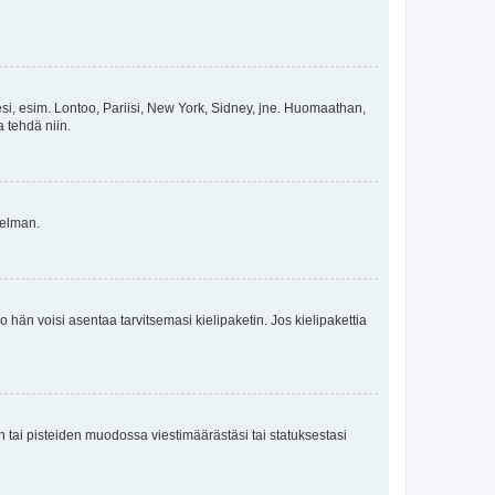
esi, esim. Lontoo, Pariisi, New York, Sidney, jne. Huomaathan,
a tehdä niin.
gelman.
ko hän voisi asentaa tarvitsemasi kielipaketin. Jos kielipakettia
en tai pisteiden muodossa viestimäärästäsi tai statuksestasi