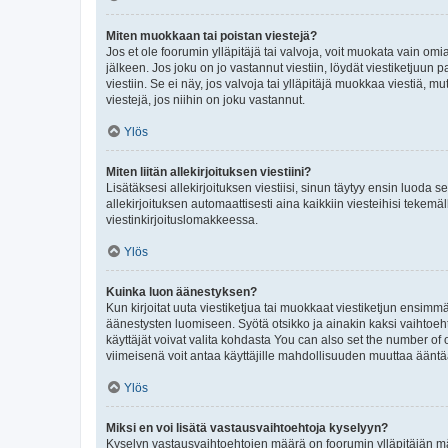
Miten muokkaan tai poistan viestejä?
Jos et ole foorumin ylläpitäjä tai valvoja, voit muokata vain om
jälkeen. Jos joku on jo vastannut viestiin, löydät viestiketjuu
viestiin. Se ei näy, jos valvoja tai ylläpitäjä muokkaa viestiä,
viestejä, jos niihin on joku vastannut.
Ylös
Miten liitän allekirjoituksen viestiini?
Lisätäksesi allekirjoituksen viestiisi, sinun täytyy ensin luoda s
allekirjoituksen automaattisesti aina kaikkiin viesteihisi tekemäl
viestinkirjoituslomakkeessa.
Ylös
Kuinka luon äänestyksen?
Kun kirjoitat uuta viestiketjua tai muokkaat viestiketjun ensimmäi
äänestysten luomiseen. Syötä otsikko ja ainakin kaksi vaihtoehto
käyttäjät voivat valita kohdasta You can also set the number of
viimeisenä voit antaa käyttäjille mahdollisuuden muuttaa ääntä
Ylös
Miksi en voi lisätä vastausvaihtoehtoja kyselyyn?
Kyselyn vastausvaihtoehtojen määrä on foorumin ylläpitäjän määr