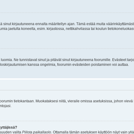
tää sinut kirjautuneena ennalta määritellyn ajan. Tämä estää muita väärinkäyttämäs
rumia jaetulta koneelta, esim. kirjastossa, nettikahvilassa tai koulun tietokoneluokas
luomia. Ne tunnistavat sinut ja pitävät sinut kirjautuneena foorumille. Evästeet tarj
i uloskirjautumisen kanssa ongelmia, foorumin evästeiden poistaminen voi auttaa.
n foorumin tietokantaan. Muokataksesi niitä, vieraile omissa asetuksissa, johon vievä
ntojasi.
yttäjissä?
isuuden valita
Piilota paikallaolo
. Ottamalla tämän asetuksen käyttöön näyt vain ylläpit