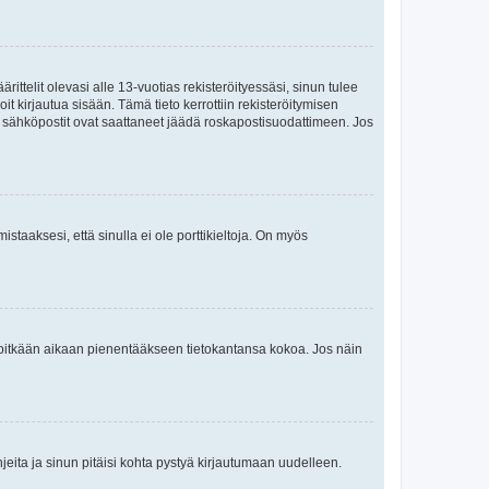
ttelit olevasi alle 13-vuotias rekisteröityessäsi, sinun tulee
it kirjautua sisään. Tämä tieto kerrottiin rekisteröitymisen
ai sähköpostit ovat saattaneet jäädä roskapostisuodattimeen. Jos
staaksesi, että sinulla ei ole porttikieltoja. On myös
neet pitkään aikaan pienentääkseen tietokantansa kokoa. Jos näin
jeita ja sinun pitäisi kohta pystyä kirjautumaan uudelleen.