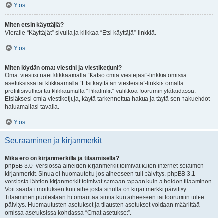
Ylös
Miten etsin käyttäjiä?
Vieraile “Käyttäjät”-sivulla ja klikkaa “Etsi käyttäjä”-linkkiä.
Ylös
Miten löydän omat viestini ja viestiketjuni?
Omat viestisi näet klikkaamalla “Katso omia viestejäsi”-linkkiä omissa
asetuksissa tai klikkaamalla “Etsi käyttäjän viesteistä”-linkkiä omalla
profiilisivullasi tai klikkaamalla “Pikalinkit”-valikkoa foorumin ylälaidassa.
Etsiäksesi omia viestiketjuja, käytä tarkennettua hakua ja täytä sen hakuehdot
haluamallasi tavalla.
Ylös
Seuraaminen ja kirjanmerkit
Mikä ero on kirjanmerkillä ja tilaamisella?
phpBB 3.0 -versiossa aiheiden kirjanmerkit toimivat kuten internet-selaimen
kirjanmerkit. Sinua ei huomautettu jos aiheeseen tuli päivitys. phpBB 3.1 -
versiosta lähtien kirjanmerkit toimivat samaan tapaan kuin aiheiden tilaaminen.
Voit saada ilmoituksen kun aihe josta sinulla on kirjanmerkki päivittyy.
Tilaaminen puolestaan huomauttaa sinua kun aiheeseen tai foorumiin tulee
päivitys. Huomautusten asetukset ja tilausten asetukset voidaan määrittää
omissa asetuksissa kohdassa “Omat asetukset”.