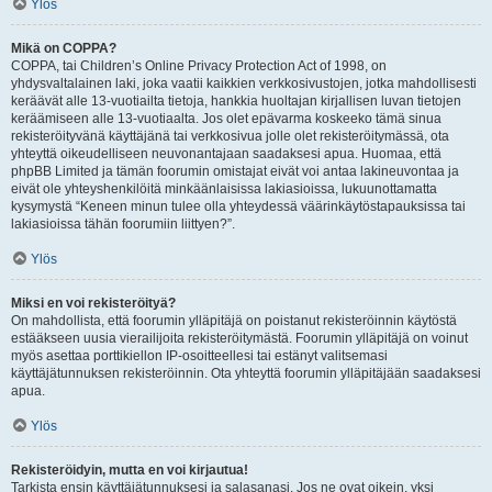
Ylös
Mikä on COPPA?
COPPA, tai Children’s Online Privacy Protection Act of 1998, on
yhdysvaltalainen laki, joka vaatii kaikkien verkkosivustojen, jotka mahdollisesti
keräävät alle 13-vuotiailta tietoja, hankkia huoltajan kirjallisen luvan tietojen
keräämiseen alle 13-vuotiaalta. Jos olet epävarma koskeeko tämä sinua
rekisteröityvänä käyttäjänä tai verkkosivua jolle olet rekisteröitymässä, ota
yhteyttä oikeudelliseen neuvonantajaan saadaksesi apua. Huomaa, että
phpBB Limited ja tämän foorumin omistajat eivät voi antaa lakineuvontaa ja
eivät ole yhteyshenkilöitä minkäänlaisissa lakiasioissa, lukuunottamatta
kysymystä “Keneen minun tulee olla yhteydessä väärinkäytöstapauksissa tai
lakiasioissa tähän foorumiin liittyen?”.
Ylös
Miksi en voi rekisteröityä?
On mahdollista, että foorumin ylläpitäjä on poistanut rekisteröinnin käytöstä
estääkseen uusia vierailijoita rekisteröitymästä. Foorumin ylläpitäjä on voinut
myös asettaa porttikiellon IP-osoitteellesi tai estänyt valitsemasi
käyttäjätunnuksen rekisteröinnin. Ota yhteyttä foorumin ylläpitäjään saadaksesi
apua.
Ylös
Rekisteröidyin, mutta en voi kirjautua!
Tarkista ensin käyttäjätunnuksesi ja salasanasi. Jos ne ovat oikein, yksi