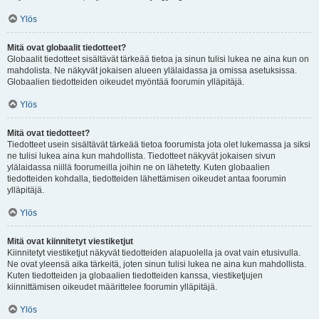
Ylös
Mitä ovat globaalit tiedotteet?
Globaalit tiedotteet sisältävät tärkeää tietoa ja sinun tulisi lukea ne aina kun on
mahdolista. Ne näkyvät jokaisen alueen ylälaidassa ja omissa asetuksissa.
Globaalien tiedotteiden oikeudet myöntää foorumin ylläpitäjä.
Ylös
Mitä ovat tiedotteet?
Tiedotteet usein sisältävät tärkeää tietoa foorumista jota olet lukemassa ja siksi
ne tulisi lukea aina kun mahdollista. Tiedotteet näkyvät jokaisen sivun
ylälaidassa niillä foorumeilla joihin ne on lähetetty. Kuten globaalien
tiedotteiden kohdalla, tiedotteiden lähettämisen oikeudet antaa foorumin
ylläpitäjä.
Ylös
Mitä ovat kiinnitetyt viestiketjut
Kiinnitetyt viestiketjut näkyvät tiedotteiden alapuolella ja ovat vain etusivulla.
Ne ovat yleensä aika tärkeitä, joten sinun tulisi lukea ne aina kun mahdollista.
Kuten tiedotteiden ja globaalien tiedotteiden kanssa, viestiketjujen
kiinnittämisen oikeudet määrittelee foorumin ylläpitäjä.
Ylös