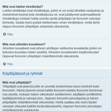
Mitä ovat lukitut viestiketjut?
Lukitut viestiketjut ovat viestiketjuja, joihin ei voi enää lähettää vastauksia ja
mahdolliset kyselyt joita viestiketjussa oli, ovat päättyneet automaattisesti.
Viestiketjuja voidaan lukita useista syistä ylläpitäjän tai foorumin valvojan
toimesta. Saatat myös pystyä lukitsemaan oman viestiketjusi, mutta tämä
riippuu foorumin ylläpitäjän antamista oikeuksista.
Ylös
Mitä ovat aiheiden kuvakkeet?
Aiheiden kuvakkeet ovat aiheen aloittajan valitsemia kuvakkeita joiden on
tarkoitus kuvastaa niiden sisältöä. Aiheiden kuvakkeiden käyttöoikeudet
riippuvat foorumin ylläpitäjän määrittelemistä oikeuksista.
Ylös
Käyttäjätasot ja ryhmät
Mitä ovat ylläpitäjät?
Ylläpitäjät ovat jäseniä joille on annettu korkeimman tason kontrolli koko
foorumiin. Nämä jäsenet voivat hallita foorumin kaikkia foorumin toiminnan
osa-alueita, mukaan lukien oikeuksien asettaminen, käyttäjien porttikiellot,
käyttäjäryhmät ja valvojat yms., riippuen foorumin perustajasta ja hänen
ylläpitäjille määrittelemistä oikeuksista. Heillä saattaa olla myös täydet
valvojan oikeudet kaikilla keskustelualueilla, riippuen foorumin perustajan
määrittelemistä asetuksista.