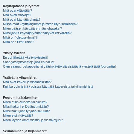
Käyttäjätasot ja ryhmät
Mitä ovat ylläpitäjät?
Mitä ovatr valvojat?
Mitä ovat käyttäjäryhmät?
Missä ovat käyttäjäryhmät ja miten liityn sellaiseen?
Miten pääsen käyttäjäryhmän johtajaksi?
Miksi jotkut käyttäjäryhmät näkyvät eri väreillä?
Mikä on “oletusryhmä”?
Mikä on “Tiimi” linkki?
Yksityisviestit
En voi lähettää yksityisviestejä!
Saan yksityisviestejä joita en halua!
Olen saanut roskapostia tai väärinkäytöksiä sisältäviä viestejä tältä foorumilta!
Ystävät ja vihamiehet
Mitä ovat kaveri ja vihamieslistat?
Kuinka voin lisätä / poistaa käyttäjiä kavereista tai vihamiehistä
Foorumilta hakeminen
Miten etsin alueelta tai alueilta?
Miksi hakuni ei löytänyt mitään?
Miksi haku johti tyhjään sivuun!?
Miten etsin käyttäjiä?
Miten löydän omat viestini ja viestiketjuni?
Seuraaminen ja kirjanmerkit