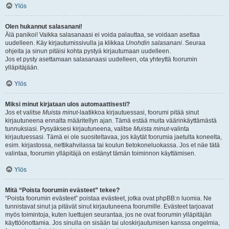
Ylös
Olen hukannut salasanani!
Älä panikoi! Vaikka salasanaasi ei voida palauttaa, se voidaan asettaa
uudelleen. Käy kirjautumissivulla ja klikkaa
Unohdin salasanani
. Seuraa
ohjeita ja sinun pitäisi kohta pystyä kirjautumaan uudelleen.
Jos et pysty asettamaan salasanaasi uudelleen, ota yhteyttä foorumin
ylläpitäjään.
Ylös
Miksi minut kirjataan ulos automaattisesti?
Jos et valitse
Muista minut
-laatikkoa kirjautuessasi, foorumi pitää sinut
kirjautuneena ennalta määritellyn ajan. Tämä estää muita väärinkäyttämästä
tunnuksiasi. Pysyäksesi kirjautuneena, valitse
Muista minut
-valinta
kirjautuessasi. Tämä ei ole suositeltavaa, jos käytät foorumia jaetulta koneelta,
esim. kirjastossa, nettikahvilassa tai koulun tietokoneluokassa. Jos et näe tätä
valintaa, foorumin ylläpitäjä on estänyt tämän toiminnon käyttämisen.
Ylös
Mitä “Poista foorumin evästeet” tekee?
“Poista foorumin evästeet” poistaa evästeet, jotka ovat phpBB:n luomia. Ne
tunnistavat sinut ja pitävät sinut kirjautuneena foorumille. Evästeet tarjoavat
myös toimintoja, kuten luettujen seurantaa, jos ne ovat foorumin ylläpitäjän
käyttöönottamia. Jos sinulla on sisään tai uloskirjautumisen kanssa ongelmia,