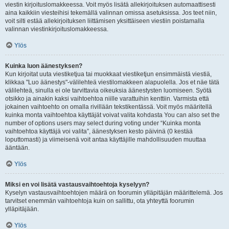
viestin kirjoituslomakkeessa. Voit myös lisätä allekirjoituksen automaattisesti
aina kaikkiin viesteihisi tekemällä valinnan omissa asetuksissa. Jos teet niin,
voit silti estää allekirjoituksen liittämisen yksittäiseen viestiin poistamalla
valinnan viestinkirjoituslomakkeessa.
Ylös
Kuinka luon äänestyksen?
Kun kirjoitat uuta viestiketjua tai muokkaat viestiketjun ensimmäistä viestiä,
klikkaa "Luo äänestys"-välilehteä viestilomakkeen alapuolella. Jos et näe tätä
välilehteä, sinulla ei ole tarvittavia oikeuksia äänestysten luomiseen. Syötä
otsikko ja ainakin kaksi vaihtoehtoa niille varattuihin kenttiin. Varmista että
jokainen vaihtoehto on omalla rivillään tekstikentässä. Voit myös määritellä
kuinka monta vaihtoehtoa käyttäjät voivat valita kohdasta You can also set the
number of options users may select during voting under “Kuinka monta
vaihtoehtoa käyttäjä voi valita”, äänestyksen kesto päivinä (0 kestää
loputtomasti) ja viimeisenä voit antaa käyttäjille mahdollisuuden muuttaa
ääntään.
Ylös
Miksi en voi lisätä vastausvaihtoehtoja kyselyyn?
Kyselyn vastausvaihtoehtojen määrä on foorumin ylläpitäjän määrittelemä. Jos
tarvitset enemmän vaihtoehtoja kuin on sallittu, ota yhteyttä foorumin
ylläpitäjään.
Ylös