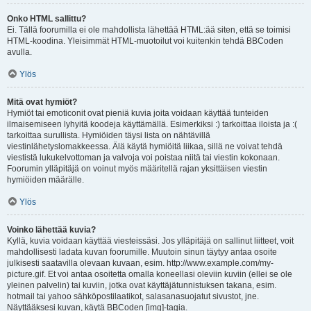
Onko HTML sallittu?
Ei. Tällä foorumilla ei ole mahdollista lähettää HTML:ää siten, että se toimisi
HTML-koodina. Yleisimmät HTML-muotoilut voi kuitenkin tehdä BBCoden
avulla.
Ylös
Mitä ovat hymiöt?
Hymiöt tai emoticonit ovat pieniä kuvia joita voidaan käyttää tunteiden
ilmaisemiseen lyhyitä koodeja käyttämällä. Esimerkiksi :) tarkoittaa iloista ja :(
tarkoittaa surullista. Hymiöiden täysi lista on nähtävillä
viestinlähetyslomakkeessa. Älä käytä hymiöitä liikaa, sillä ne voivat tehdä
viestistä lukukelvottoman ja valvoja voi poistaa niitä tai viestin kokonaan.
Foorumin ylläpitäjä on voinut myös määritellä rajan yksittäisen viestin
hymiöiden määrälle.
Ylös
Voinko lähettää kuvia?
Kyllä, kuvia voidaan käyttää viesteissäsi. Jos ylläpitäjä on sallinut liitteet, voit
mahdollisesti ladata kuvan foorumille. Muutoin sinun täytyy antaa osoite
julkisesti saatavilla olevaan kuvaan, esim. http://www.example.com/my-
picture.gif. Et voi antaa osoitetta omalla koneellasi oleviin kuviin (ellei se ole
yleinen palvelin) tai kuviin, jotka ovat käyttäjätunnistuksen takana, esim.
hotmail tai yahoo sähköpostilaatikot, salasanasuojatut sivustot, jne.
Näyttääksesi kuvan, käytä BBCoden [img]-tagia.