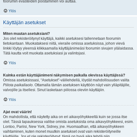
foorumin evästeiden poistaminen voi auttaa.
Ylös
Käyttäjän asetukset
Miten muutan asetuksiani?
Jos olet rekisteröitynyt käyttäjä, kaikki asetuksesi tallennetaan foorumin
tietokantaan. Muokataksesi niitä, vieraile omissa asetuksissa, johon vievä
linkki löytyy yleensä klikkaamalla käyttäjänimeäsi foorumin sivujen ylälaidassa.
Tätä kautta voit muokata asetuksiasi ja valintojasi.
Ylös
Kuinka estän käyttäjänimeni näkymisen paikalla olevissa käyttäjissä?
Omissa asetuksissasi, “Asetukset”-välilehdellä, löydät mahdollisuuden valita
Piilota paikallaolo
. Ottamalla tämän asetuksen käyttöön näyt vain ylläpitäjille,
valvojille ja itsellesi. Sinut lasketaan piilossa oleviin käyttäjiin.
Ylös
Ajat ovat väärin!
On mahdollista, että näytetty aika on eri aikavyöhykkeeltä kuin se jossa itse
olet. Tässä tapauksessa valitse omista asetuksista oma aikavyöhykkeesi, esim.
Lontoo, Pariisi, New York, Sidney, jne. Huomaathan, että aikavyöhykkeen
vaihtaminen, kuten monet muutkin asetukset ovat vain rekisteröityneille
käyttäjille. Jos et ole rekisteröitynyt, tämä on hyvä aika tehdä niin.