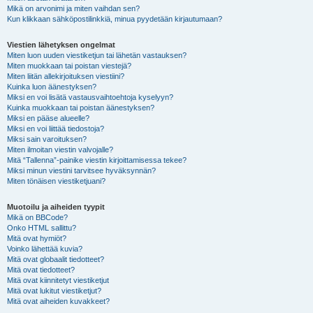
Mikä on arvonimi ja miten vaihdan sen?
Kun klikkaan sähköpostilinkkiä, minua pyydetään kirjautumaan?
Viestien lähetyksen ongelmat
Miten luon uuden viestiketjun tai lähetän vastauksen?
Miten muokkaan tai poistan viestejä?
Miten liitän allekirjoituksen viestiini?
Kuinka luon äänestyksen?
Miksi en voi lisätä vastausvaihtoehtoja kyselyyn?
Kuinka muokkaan tai poistan äänestyksen?
Miksi en pääse alueelle?
Miksi en voi liittää tiedostoja?
Miksi sain varoituksen?
Miten ilmoitan viestin valvojalle?
Mitä “Tallenna”-painike viestin kirjoittamisessa tekee?
Miksi minun viestini tarvitsee hyväksynnän?
Miten tönäisen viestiketjuani?
Muotoilu ja aiheiden tyypit
Mikä on BBCode?
Onko HTML sallittu?
Mitä ovat hymiöt?
Voinko lähettää kuvia?
Mitä ovat globaalit tiedotteet?
Mitä ovat tiedotteet?
Mitä ovat kiinnitetyt viestiketjut
Mitä ovat lukitut viestiketjut?
Mitä ovat aiheiden kuvakkeet?