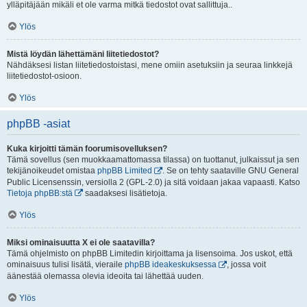
ylläpitäjään mikäli et ole varma mitkä tiedostot ovat sallittuja..
Ylös
Mistä löydän lähettämäni liitetiedostot?
Nähdäksesi listan liitetiedostoistasi, mene omiin asetuksiin ja seuraa linkkejä
liitetiedostot-osioon.
Ylös
phpBB -asiat
Kuka kirjoitti tämän foorumisovelluksen?
Tämä sovellus (sen muokkaamattomassa tilassa) on tuottanut, julkaissut ja sen
tekijänoikeudet omistaa
phpBB Limited
. Se on tehty saataville GNU General
Public Licensenssin, versiolla 2 (GPL-2.0) ja sitä voidaan jakaa vapaasti. Katso
Tietoja phpBB:stä
saadaksesi lisätietoja.
Ylös
Miksi ominaisuutta X ei ole saatavilla?
Tämä ohjelmisto on phpBB Limitedin kirjoittama ja lisensoima. Jos uskot, että
ominaisuus tulisi lisätä, vieraile
phpBB ideakeskuksessa
, jossa voit
äänestää olemassa olevia ideoita tai lähettää uuden.
Ylös