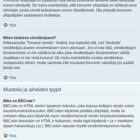
Foorumin ylläpitäjä on päättänyt, että viestit kyseiselle alueelle tulee tarkastaa
ennen lähetystä. On myös mahdollista, että foorumin ylläpitäjä on siirtänyt sinut
ryhmään, jonka viestit tarkistetaan ennen lähettämistä. Ota yhteyttä foorumin
ylläpitäjään saadaksesi lisätietoja.
Ylös
Miten tönäisen viestiketjuani?
Klikkaamalla “Tönaise viestiä” -linkkiä, kun katselet sitä, voit “tönäistä”
viestiketjua alueen ensimmäisen sivun yläosaan. Jos et näe tätä, viestiketjujen
tönäiseminen ei ole sallittua tai aika joka viestiketjujen tönäisemisen välillä
vaaditaan ei ole vielä kulunut. On myös mahdollista nostaa viestiketjua
vastaamalla siihen, mutta varmista että noudatat foorumin sääntöjä jos päätät
tehdä niin.
Ylös
Muotoilu ja aiheiden tyypit
Mikä on BBCode?
BBCode on HTML-kielen tapainen toteutus, joka tarjoaa tiettyjen viestin osien
muotoilumahdollisuuden. BBCoden käytöstä päättää ylläpitäjä, mutta se
voidaan ottaa pois käytöstä myös viestikohtaisesti viestin kirjoituslomakkeella.
BBCode itsessään on HTML:n kaltainen, mutta tagit käyttävät < ja > merkkien
sijaan hakasulkuja [ ja ]. BBCoden oppaan löydät viestinlähetyssivun kautta.
Ylös