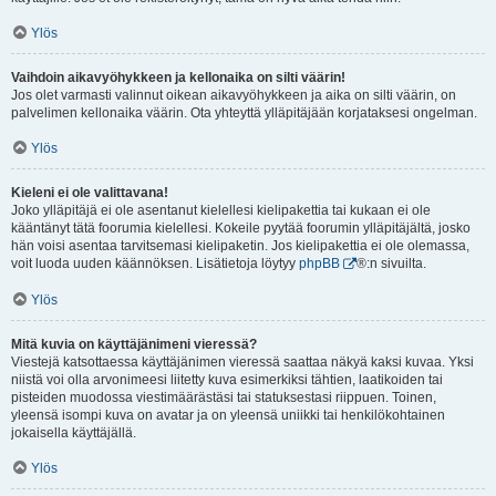
Ylös
Vaihdoin aikavyöhykkeen ja kellonaika on silti väärin!
Jos olet varmasti valinnut oikean aikavyöhykkeen ja aika on silti väärin, on
palvelimen kellonaika väärin. Ota yhteyttä ylläpitäjään korjataksesi ongelman.
Ylös
Kieleni ei ole valittavana!
Joko ylläpitäjä ei ole asentanut kielellesi kielipakettia tai kukaan ei ole
kääntänyt tätä foorumia kielellesi. Kokeile pyytää foorumin ylläpitäjältä, josko
hän voisi asentaa tarvitsemasi kielipaketin. Jos kielipakettia ei ole olemassa,
voit luoda uuden käännöksen. Lisätietoja löytyy
phpBB
®:n sivuilta.
Ylös
Mitä kuvia on käyttäjänimeni vieressä?
Viestejä katsottaessa käyttäjänimen vieressä saattaa näkyä kaksi kuvaa. Yksi
niistä voi olla arvonimeesi liitetty kuva esimerkiksi tähtien, laatikoiden tai
pisteiden muodossa viestimäärästäsi tai statuksestasi riippuen. Toinen,
yleensä isompi kuva on avatar ja on yleensä uniikki tai henkilökohtainen
jokaisella käyttäjällä.
Ylös