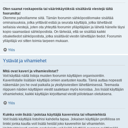
Olen saanut roskapostia tai väärinkäytöksiä sisältäviä viestejä tältä
foorumilta!
Olemme pahoillamme siitä. Tämän foorumin sähköpostilomake sisältää
ominaisuuksia, jotka yrittävät estää ja seurata käyttäjiä, jotka lähettävät
sellaisia viestejä, joten ota yhteyttä foorumin ylläpitäjään ja lähetä hänelle täysi
kopio saamastasi sähköpostista. On tärkeää, että se sisältää kaikki
otsaketiedot sähköpostista, jotka sisältävät viestin lähettäjän tiedot. Foorumin
ylläpitäjä voi sitten toimia tarpeen mukaan.
Ylös
Ystävät ja vihamiehet
Mitä ovat kaveri ja vihamieslistat?
Voit käyttää näitä listoja muiden foorumin käyttäjien organisointiin.
Kaverilistalle lisätään käyttäjiä omien asetusten kautta. Tämä auttaa nopeasti
näkemään jos he ovat paikalla ja yksityisviestien lähettämisessä. Teemasta
riippuen näiden käyttäjien viestit saatetaan myös korostaa. Jos lisäät käyttäjän
vihamieheksi, kaikki käyttäjän kirjoittamat viestit piilotetaan oletuksena.
Ylös
Kuinka voin lisätä / poistaa käyttäjiä kavereista tai vihamiehistä
Voit lisätä käyttäjiä listoihisi kahdella tapaa. Jokaisen käyttäjän profiilissa on
linkki jonka kautta voit lisätä heidät joko kavereihin tai vihamiehiin.