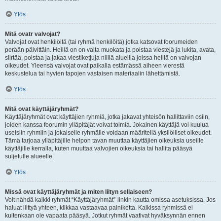
Ylös
Mitä ovatr valvojat?
Valvojat ovat henkilöitä (tai ryhmä henkilöitä) jotka katsovat foorumeiden
perään päivittäin. Heillä on on valta muokata ja poistaa viestejä ja lukita, avata,
siirtää, poistaa ja jakaa viestiketjuja niillä alueilla joissa heillä on valvojan
oikeudet. Yleensä valvojat ovat paikalla estämässä aiheen vierestä
keskustelua tai hyvien tapojen vastaisen materiaalin lähettämistä.
Ylös
Mitä ovat käyttäjäryhmät?
Käyttäjäryhmät ovat käyttäjien ryhmiä, jotka jakavat yhteisön hallittaviin osiin,
joiden kanssa foorumin ylläpitäjät voivat toimia. Jokainen käyttäjä voi kuulua
useisiin ryhmiin ja jokaiselle ryhmälle voidaan määritellä yksilölliset oikeudet.
Tämä tarjoaa ylläpitäjille helpon tavan muuttaa käyttäjien oikeuksia useille
käyttäjille kerralla, kuten muuttaa valvojien oikeuksia tai hallita pääsyä
suljetulle alueelle.
Ylös
Missä ovat käyttäjäryhmät ja miten liityn sellaiseen?
Voit nähdä kaikki ryhmät “Käyttäjäryhmät”-linkin kautta omissa asetuksissa. Jos
haluat liittyä yhteen, klikkaa vastaavaa painiketta. Kaikissa ryhmissä ei
kuitenkaan ole vapaata pääsyä. Jotkut ryhmät vaativat hyväksynnän ennen