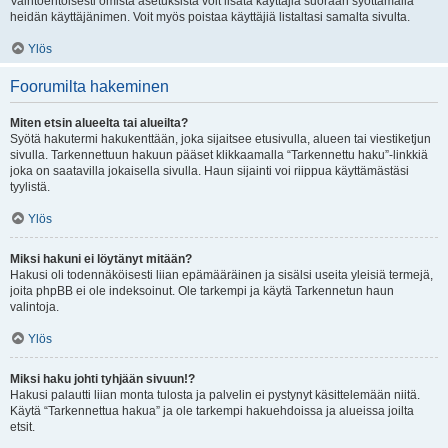
Vaihtoehtoisesti omista asetuksista voit lisätä käyttäjiä suoraan syöttämällä
heidän käyttäjänimen. Voit myös poistaa käyttäjiä listaltasi samalta sivulta.
Ylös
Foorumilta hakeminen
Miten etsin alueelta tai alueilta?
Syötä hakutermi hakukenttään, joka sijaitsee etusivulla, alueen tai viestiketjun
sivulla. Tarkennettuun hakuun pääset klikkaamalla “Tarkennettu haku”-linkkiä
joka on saatavilla jokaisella sivulla. Haun sijainti voi riippua käyttämästäsi
tyylistä.
Ylös
Miksi hakuni ei löytänyt mitään?
Hakusi oli todennäköisesti liian epämääräinen ja sisälsi useita yleisiä termejä,
joita phpBB ei ole indeksoinut. Ole tarkempi ja käytä Tarkennetun haun
valintoja.
Ylös
Miksi haku johti tyhjään sivuun!?
Hakusi palautti liian monta tulosta ja palvelin ei pystynyt käsittelemään niitä.
Käytä “Tarkennettua hakua” ja ole tarkempi hakuehdoissa ja alueissa joilta
etsit.