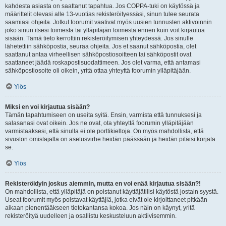
kahdesta asiasta on saattanut tapahtua. Jos COPPA-tuki on käytössä ja
määrittelit olevasi alle 13-vuotias rekisteröityessäsi, sinun tulee seurata
saamiasi ohjeita. Jotkut foorumit vaativat myös uusien tunnusten aktivoinnin
joko sinun itsesi toimesta tai ylläpitäjän toimesta ennen kuin voit kirjautua
sisään. Tämä tieto kerrottiin rekisteröitymisen yhteydessä. Jos sinulle
lähetettiin sähköpostia, seuraa ohjeita. Jos et saanut sähköpostia, olet
saattanut antaa virheellisen sähköpostiosoitteen tai sähköpostit ovat
saattaneet jäädä roskapostisuodattimeen. Jos olet varma, että antamasi
sähköpostiosoite oli oikein, yritä ottaa yhteyttä foorumin ylläpitäjään.
Ylös
Miksi en voi kirjautua sisään?
Tämän tapahtumiseen on useita syitä. Ensin, varmista että tunnuksesi ja
salasanasi ovat oikein. Jos ne ovat, ota yhteyttä foorumin ylläpitäjään
varmistaaksesi, että sinulla ei ole porttikieltoja. On myös mahdollista, että
sivuston omistajalla on asetusvirhe heidän päässään ja heidän pitäisi korjata
se.
Ylös
Rekisteröidyin joskus aiemmin, mutta en voi enää kirjautua sisään?!
On mahdollista, että ylläpitäjä on poistanut käyttäjätilisi käytöstä jostain syystä.
Useat foorumit myös poistavat käyttäjiä, jotka eivät ole kirjoittaneet pitkään
aikaan pienentääkseen tietokantansa kokoa. Jos näin on käynyt, yritä
rekisteröityä uudelleen ja osallistu keskusteluun aktiivisemmin.