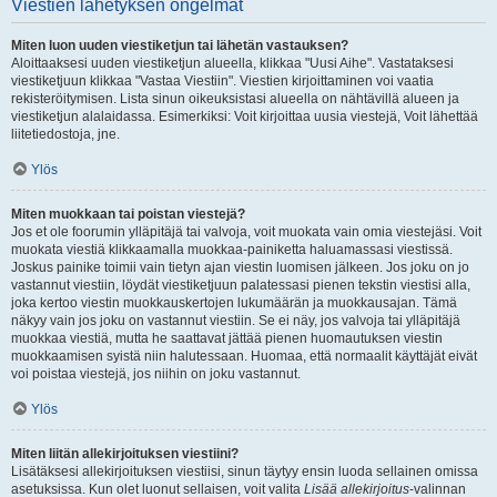
Viestien lähetyksen ongelmat
Miten luon uuden viestiketjun tai lähetän vastauksen?
Aloittaaksesi uuden viestiketjun alueella, klikkaa "Uusi Aihe". Vastataksesi
viestiketjuun klikkaa "Vastaa Viestiin". Viestien kirjoittaminen voi vaatia
rekisteröitymisen. Lista sinun oikeuksistasi alueella on nähtävillä alueen ja
viestiketjun alalaidassa. Esimerkiksi: Voit kirjoittaa uusia viestejä, Voit lähettää
liitetiedostoja, jne.
Ylös
Miten muokkaan tai poistan viestejä?
Jos et ole foorumin ylläpitäjä tai valvoja, voit muokata vain omia viestejäsi. Voit
muokata viestiä klikkaamalla muokkaa-painiketta haluamassasi viestissä.
Joskus painike toimii vain tietyn ajan viestin luomisen jälkeen. Jos joku on jo
vastannut viestiin, löydät viestiketjuun palatessasi pienen tekstin viestisi alla,
joka kertoo viestin muokkauskertojen lukumäärän ja muokkausajan. Tämä
näkyy vain jos joku on vastannut viestiin. Se ei näy, jos valvoja tai ylläpitäjä
muokkaa viestiä, mutta he saattavat jättää pienen huomautuksen viestin
muokkaamisen syistä niin halutessaan. Huomaa, että normaalit käyttäjät eivät
voi poistaa viestejä, jos niihin on joku vastannut.
Ylös
Miten liitän allekirjoituksen viestiini?
Lisätäksesi allekirjoituksen viestiisi, sinun täytyy ensin luoda sellainen omissa
asetuksissa. Kun olet luonut sellaisen, voit valita
Lisää allekirjoitus
-valinnan