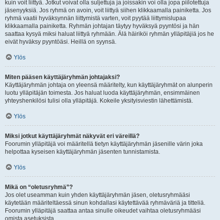
kuin voit liittyä. Jotkut voivat olla suljettuja ja joissakin voi olla jopa piilotettuja
jäsenyyksiä. Jos ryhmä on avoin, voit liittyä siihen klikkaamalla painiketta. Jos
ryhmä vaatii hyväksynnän liittymistä varten, voit pyytää liittymislupaa
klikkaamalla painiketta. Ryhmän johtajan täytyy hyväksyä pyyntösi ja hän
saattaa kysyä miksi haluat liittyä ryhmään. Älä häiriköi ryhmän ylläpitäjiä jos he
eivät hyväksy pyyntöäsi. Heillä on syynsä.
Ylös
Miten pääsen käyttäjäryhmän johtajaksi?
Käyttäjäryhmän johtaja on yleensä määritelty, kun käyttäjäryhmät on alunperin
luotu ylläpitäjän toimesta. Jos haluat luoda käyttäjäryhmän, ensimmäinen
yhteyshenkilösi tulisi olla ylläpitäjä. Kokeile yksityisviestin lähettämistä.
Ylös
Miksi jotkut käyttäjäryhmät näkyvät eri väreillä?
Foorumin ylläpitäjä voi määritellä tietyn käyttäjäryhmän jäsenille värin joka
helpottaa kyseisen käyttäjäryhmän jäsenten tunnistamista.
Ylös
Mikä on “oletusryhmä”?
Jos olet useamman kuin yhden käyttäjäryhmän jäsen, oletusryhmääsi
käytetään määriteltäessä sinun kohdallasi käytettävää ryhmäväriä ja titteliä.
Foorumin ylläpitäjä saattaa antaa sinulle oikeudet vaihtaa oletusryhmääsi
omista asetuksista.