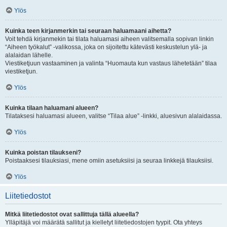
Ylös
Kuinka teen kirjanmerkin tai seuraan haluamaani aihetta?
Voit tehdä kirjanmekin tai tilata haluamasi aiheen valitsemalla sopivan linkin
“Aiheen työkalut” -valikossa, joka on sijoitettu kätevästi keskustelun ylä- ja
alalaidan lähelle.
Viestiketjuun vastaaminen ja valinta “Huomauta kun vastaus lähetetään” tilaa
viestiketjun.
Ylös
Kuinka tilaan haluamani alueen?
Tilataksesi haluamasi alueen, valitse “Tilaa alue” -linkki, aluesivun alalaidassa.
Ylös
Kuinka poistan tilaukseni?
Poistaaksesi tilauksiasi, mene omiin asetuksiisi ja seuraa linkkejä tilauksiisi.
Ylös
Liitetiedostot
Mitkä liitetiedostot ovat sallittuja tällä alueella?
Ylläpitäjä voi määrätä sallitut ja kielletyt liitetiedostojen tyypit. Ota yhteys