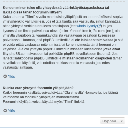
Keneen minun tulee olla yhteydessä väärinkäytöstapauksissa tai
lakiasioissa tähän foorumiin liittyen?
Kuka tahansa “Tiimi”-sivulla mainituista ylläpitäjistä on todennäköisesti sopiva
yhteyshenkilö valituksillesi. Jos et tätä kautta saa vastausta, sinun kannattaa
ottaa yhteyttä verkkotunnuksen omistajaan (tee
whois-kysely
) tai jos
kyseessä on ilmaispalvelussa oleva (esim. Yahoo!, free.fr, f2s.com, jne.), ota
yhteyttä ylläpitoon tai väärinkäytöksistä vastaavaan osastoon kyseisessä
palvelussa. Huomaa, että phpBB Limitedillä
ei ole lainkaan toimivaltaa
ja sitä
ei voida pitää vastuussa miten, missä tai kenen toimesta tämä foorumi on
käytössä. Älä ota yhteyttä phpBB Limitediin missään lakiasioissa
jotka eivät
liity
phpBB.com-sivustoon tai pelkkään phpBB-sovellukseen itseensä. Jos
lähetät sähköpostia phpBB Limitedille
mistään kolmannen osapuolen
tämän
sovelluksen käytöstä, voit odottaa niukkasanaista vastausta, jos edes
vastausta lainkaan.
Ylös
Kuinka otan yhteyttä foorumin ylläpitäjään?
Kaikki foorumin käyttäjät voivat käyttää “Ota yhteyttä” -lomaketta, jos täämä
vaihtoehto on foorumin ylläpitäjän mahdollistama.
Foorumin käyttäjät voivat käyttää myös “Tiimi”-linkkiä.
Ylös
Hyppää