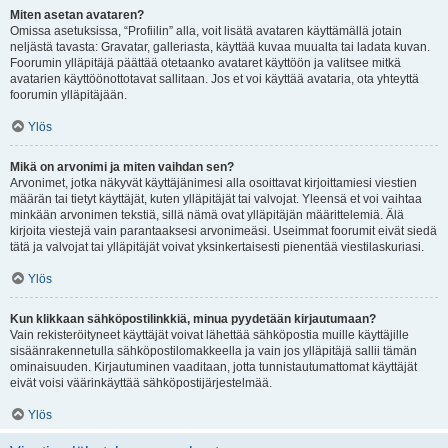
Miten asetan avataren?
Omissa asetuksissa, “Profiilin” alla, voit lisätä avataren käyttämällä jotain
neljästä tavasta: Gravatar, galleriasta, käyttää kuvaa muualta tai ladata kuvan.
Foorumin ylläpitäjä päättää otetaanko avataret käyttöön ja valitsee mitkä
avatarien käyttöönottotavat sallitaan. Jos et voi käyttää avataria, ota yhteyttä
foorumin ylläpitäjään.
Ylös
Mikä on arvonimi ja miten vaihdan sen?
Arvonimet, jotka näkyvät käyttäjänimesi alla osoittavat kirjoittamiesi viestien
määrän tai tietyt käyttäjät, kuten ylläpitäjät tai valvojat. Yleensä et voi vaihtaa
minkään arvonimen tekstiä, sillä nämä ovat ylläpitäjän määrittelemiä. Älä
kirjoita viestejä vain parantaaksesi arvonimeäsi. Useimmat foorumit eivät siedä
tätä ja valvojat tai ylläpitäjät voivat yksinkertaisesti pienentää viestilaskuriasi.
Ylös
Kun klikkaan sähköpostilinkkiä, minua pyydetään kirjautumaan?
Vain rekisteröityneet käyttäjät voivat lähettää sähköpostia muille käyttäjille
sisäänrakennetulla sähköpostilomakkeella ja vain jos ylläpitäjä sallii tämän
ominaisuuden. Kirjautuminen vaaditaan, jotta tunnistautumattomat käyttäjät
eivät voisi väärinkäyttää sähköpostijärjestelmää.
Ylös