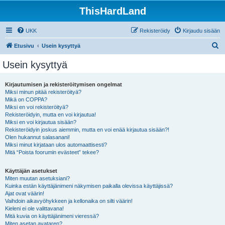
ThisHardLand
UKK
Rekisteröidy
Kirjaudu sisään
E
Etusivu
Usein kysyttyä
t
Usein kysyttyä
s
i
Kirjautumisen ja rekisteröitymisen ongelmat
Miksi minun pitää rekisteröityä?
Mikä on COPPA?
Miksi en voi rekisteröityä?
Rekisteröidyin, mutta en voi kirjautua!
Miksi en voi kirjautua sisään?
Rekisteröidyin joskus aiemmin, mutta en voi enää kirjautua sisään?!
Olen hukannut salasanani!
Miksi minut kirjataan ulos automaattisesti?
Mitä “Poista foorumin evästeet” tekee?
Käyttäjän asetukset
Miten muutan asetuksiani?
Kuinka estän käyttäjänimeni näkymisen paikalla olevissa käyttäjissä?
Ajat ovat väärin!
Vaihdoin aikavyöhykkeen ja kellonaika on silti väärin!
Kieleni ei ole valittavana!
Mitä kuvia on käyttäjänimeni vieressä?
Miten asetan avataren?