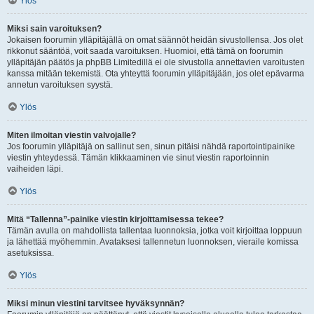
Ylös
Miksi sain varoituksen?
Jokaisen foorumin ylläpitäjällä on omat säännöt heidän sivustollensa. Jos olet
rikkonut sääntöä, voit saada varoituksen. Huomioi, että tämä on foorumin
ylläpitäjän päätös ja phpBB Limitedillä ei ole sivustolla annettavien varoitusten
kanssa mitään tekemistä. Ota yhteyttä foorumin ylläpitäjään, jos olet epävarma
annetun varoituksen syystä.
Ylös
Miten ilmoitan viestin valvojalle?
Jos foorumin ylläpitäjä on sallinut sen, sinun pitäisi nähdä raportointipainike
viestin yhteydessä. Tämän klikkaaminen vie sinut viestin raportoinnin
vaiheiden läpi.
Ylös
Mitä “Tallenna”-painike viestin kirjoittamisessa tekee?
Tämän avulla on mahdollista tallentaa luonnoksia, jotka voit kirjoittaa loppuun
ja lähettää myöhemmin. Avataksesi tallennetun luonnoksen, vieraile komissa
asetuksissa.
Ylös
Miksi minun viestini tarvitsee hyväksynnän?