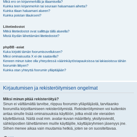
Mikä ero on kirjanmerkillä ja tilaamisella?
Kuinka teen kirjanmerkin tai seuraan haluamaani aihetta?
Kuinka tilaan haluamani alueen?
Kuinka poistan tilaukseni?
Liitetiedostot
Mitkä liitetiedostot ovat sallittuja tällä alueella?
Mistä löydän lähettämäni liitetiedostot?
phpBB -asiat
Kuka kirjoitti tämän foorumisovelluksen?
Miksi ominaisuutta X ei ole saatavilla?
Keneen minun tulee olla yhteydessä väärinkäytöstapauksissa tai lakiasioissa tähän
foorumiin liittyen?
Kuinka otan yhteyttä foorumin ylläpitäjään?
Kirjautumisen ja rekisteröitymisen ongelmat
Miksi minun pitää rekisteröityä?
Sinun ei välttämättä tarvitse, riippuu foorumin ylläpitäjästä, tarvitaanko
foorumilla kirjoittamiseen rekisteröitymistä. Rekisteröityminen voi kuitenkin
antaa sinulle lisää ominaisuuksia käyttöön, jotka eivät ole vieraiden
käytettävissä. Näitä ovat mm. avatar-kuvan määrittely, yksityisviestit,
sähköpostien lähettäminen muille käyttäjille, käyttäjäryhmien jäsenyys jne.
Siihen menee aikaa vain muutamia hetkiä, joten se on suositeltavaa.