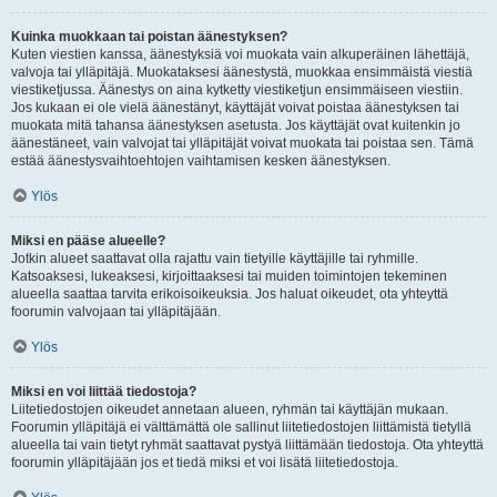
Kuinka muokkaan tai poistan äänestyksen?
Kuten viestien kanssa, äänestyksiä voi muokata vain alkuperäinen lähettäjä,
valvoja tai ylläpitäjä. Muokataksesi äänestystä, muokkaa ensimmäistä viestiä
viestiketjussa. Äänestys on aina kytketty viestiketjun ensimmäiseen viestiin.
Jos kukaan ei ole vielä äänestänyt, käyttäjät voivat poistaa äänestyksen tai
muokata mitä tahansa äänestyksen asetusta. Jos käyttäjät ovat kuitenkin jo
äänestäneet, vain valvojat tai ylläpitäjät voivat muokata tai poistaa sen. Tämä
estää äänestysvaihtoehtojen vaihtamisen kesken äänestyksen.
Ylös
Miksi en pääse alueelle?
Jotkin alueet saattavat olla rajattu vain tietyille käyttäjille tai ryhmille.
Katsoaksesi, lukeaksesi, kirjoittaaksesi tai muiden toimintojen tekeminen
alueella saattaa tarvita erikoisoikeuksia. Jos haluat oikeudet, ota yhteyttä
foorumin valvojaan tai ylläpitäjään.
Ylös
Miksi en voi liittää tiedostoja?
Liitetiedostojen oikeudet annetaan alueen, ryhmän tai käyttäjän mukaan.
Foorumin ylläpitäjä ei välttämättä ole sallinut liitetiedostojen liittämistä tietyllä
alueella tai vain tietyt ryhmät saattavat pystyä liittämään tiedostoja. Ota yhteyttä
foorumin ylläpitäjään jos et tiedä miksi et voi lisätä liitetiedostoja.