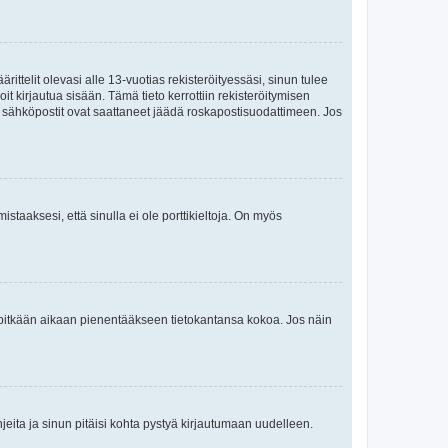
ttelit olevasi alle 13-vuotias rekisteröityessäsi, sinun tulee
it kirjautua sisään. Tämä tieto kerrottiin rekisteröitymisen
ai sähköpostit ovat saattaneet jäädä roskapostisuodattimeen. Jos
staaksesi, että sinulla ei ole porttikieltoja. On myös
neet pitkään aikaan pienentääkseen tietokantansa kokoa. Jos näin
jeita ja sinun pitäisi kohta pystyä kirjautumaan uudelleen.