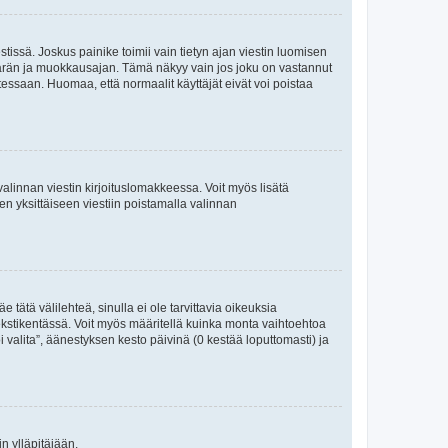
tissä. Joskus painike toimii vain tietyn ajan viestin luomisen
umäärän ja muokkausajan. Tämä näkyy vain jos joku on vastannut
tessaan. Huomaa, että normaalit käyttäjät eivät voi poistaa
valinnan viestin kirjoituslomakkeessa. Voit myös lisätä
isen yksittäiseen viestiin poistamalla valinnan
 tätä välilehteä, sinulla ei ole tarvittavia oikeuksia
 tekstikentässä. Voit myös määritellä kuinka monta vaihtoehtoa
 valita”, äänestyksen kesto päivinä (0 kestää loputtomasti) ja
n ylläpitäjään.