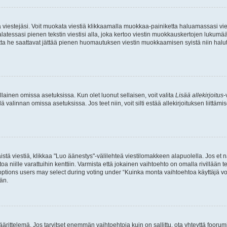
ia viestejäsi. Voit muokata viestiä klikkaamalla muokkaa-painiketta haluamassasi vies
n palatessasi pienen tekstin viestisi alla, joka kertoo viestin muokkauskertojen luk
 mutta he saattavat jättää pienen huomautuksen viestin muokkaamisen syistä niin halu
ellainen omissa asetuksissa. Kun olet luonut sellaisen, voit valita
Lisää allekirjoitus
-
lä valinnan omissa asetuksissa. Jos teet niin, voit silti estää allekirjoituksen liittäm
stä viestiä, klikkaa "Luo äänestys"-välilehteä viestilomakkeen alapuolella. Jos et näe
a niille varattuihin kenttiin. Varmista että jokainen vaihtoehto on omalla rivillään
 options users may select during voting under “Kuinka monta vaihtoehtoa käyttäjä voi
än.
ittelemä. Jos tarvitset enemmän vaihtoehtoja kuin on sallittu, ota yhteyttä foorumi