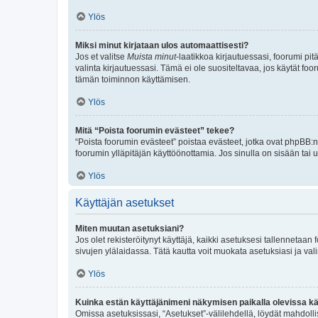
Ylös
Miksi minut kirjataan ulos automaattisesti?
Jos et valitse
Muista minut
-laatikkoa kirjautuessasi, foorumi pi
valinta kirjautuessasi. Tämä ei ole suositeltavaa, jos käytät foo
tämän toiminnon käyttämisen.
Ylös
Mitä “Poista foorumin evästeet” tekee?
“Poista foorumin evästeet” poistaa evästeet, jotka ovat phpBB:n 
foorumin ylläpitäjän käyttöönottamia. Jos sinulla on sisään ta
Ylös
Käyttäjän asetukset
Miten muutan asetuksiani?
Jos olet rekisteröitynyt käyttäjä, kaikki asetuksesi tallennetaa
sivujen ylälaidassa. Tätä kautta voit muokata asetuksiasi ja vali
Ylös
Kuinka estän käyttäjänimeni näkymisen paikalla olevissa kä
Omissa asetuksissasi, “Asetukset”-välilehdellä, löydät mahdoll