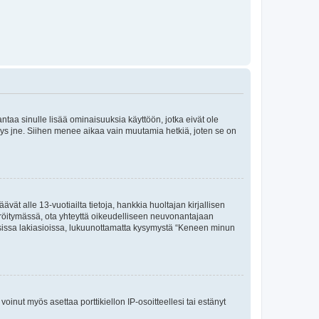
 antaa sinulle lisää ominaisuuksia käyttöön, jotka eivät ole
enyys jne. Siihen menee aikaa vain muutamia hetkiä, joten se on
vät alle 13-vuotiailta tietoja, hankkia huoltajan kirjallisen
teröitymässä, ota yhteyttä oikeudelliseen neuvonantajaan
isissa lakiasioissa, lukuunottamatta kysymystä “Keneen minun
oinut myös asettaa porttikiellon IP-osoitteellesi tai estänyt