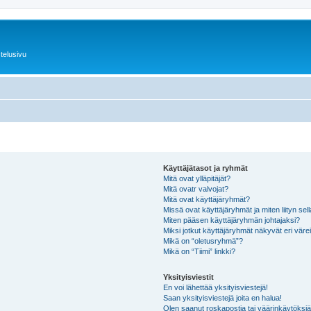
telusivu
Käyttäjätasot ja ryhmät
Mitä ovat ylläpitäjät?
Mitä ovatr valvojat?
Mitä ovat käyttäjäryhmät?
Missä ovat käyttäjäryhmät ja miten liityn sel
Miten pääsen käyttäjäryhmän johtajaksi?
Miksi jotkut käyttäjäryhmät näkyvät eri värei
Mikä on “oletusryhmä”?
Mikä on “Tiimi” linkki?
Yksityisviestit
En voi lähettää yksityisviestejä!
Saan yksityisviestejä joita en halua!
Olen saanut roskapostia tai väärinkäytöksiä s