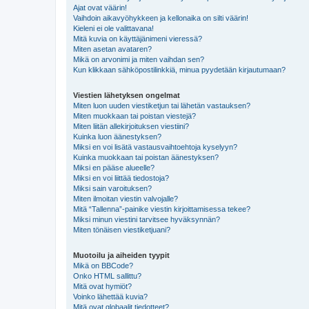
Ajat ovat väärin!
Vaihdoin aikavyöhykkeen ja kellonaika on silti väärin!
Kieleni ei ole valittavana!
Mitä kuvia on käyttäjänimeni vieressä?
Miten asetan avataren?
Mikä on arvonimi ja miten vaihdan sen?
Kun klikkaan sähköpostilinkkiä, minua pyydetään kirjautumaan?
Viestien lähetyksen ongelmat
Miten luon uuden viestiketjun tai lähetän vastauksen?
Miten muokkaan tai poistan viestejä?
Miten liitän allekirjoituksen viestiini?
Kuinka luon äänestyksen?
Miksi en voi lisätä vastausvaihtoehtoja kyselyyn?
Kuinka muokkaan tai poistan äänestyksen?
Miksi en pääse alueelle?
Miksi en voi liittää tiedostoja?
Miksi sain varoituksen?
Miten ilmoitan viestin valvojalle?
Mitä “Tallenna”-painike viestin kirjoittamisessa tekee?
Miksi minun viestini tarvitsee hyväksynnän?
Miten tönäisen viestiketjuani?
Muotoilu ja aiheiden tyypit
Mikä on BBCode?
Onko HTML sallittu?
Mitä ovat hymiöt?
Voinko lähettää kuvia?
Mitä ovat globaalit tiedotteet?