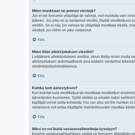
Miten muokkaan tai poistan viestejä?
Jos et ole foorumin ylläpitäjä tai valvoja, voit muokata vain om
jälkeen. Jos joku on jo vastannut viestiin, löydät viestiketjuu
viestiin. Se ei näy, jos valvoja tai ylläpitäjä muokkaa viestiä,
viestejä, jos niihin on joku vastannut.
Ylös
Miten liitän allekirjoituksen viestiini?
Lisätäksesi allekirjoituksen viestiisi, sinun täytyy ensin luoda s
allekirjoituksen automaattisesti aina kaikkiin viesteihisi tekemäl
viestinkirjoituslomakkeessa.
Ylös
Kuinka luon äänestyksen?
Kun kirjoitat uuta viestiketjua tai muokkaat viestiketjun ensimmäi
äänestysten luomiseen. Syötä otsikko ja ainakin kaksi vaihtoehto
käyttäjät voivat valita kohdasta You can also set the number of
viimeisenä voit antaa käyttäjille mahdollisuuden muuttaa ääntä
Ylös
Miksi en voi lisätä vastausvaihtoehtoja kyselyyn?
Kyselyn vastausvaihtoehtojen määrä on foorumin ylläpitäjän määr