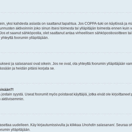
ein, yksi kahdesta asiasta on saattanut tapahtua. Jos COPPA-tuki on käytössä ja määri
nnusten aktivoinnin joko sinun itsesi toimesta tai ylläpitäjän toimesta ennen kuin vo
. Jos et saanut sähköpostia, olet saattanut antaa virheellisen sähköpostiosoitteen t
 yhteyttä foorumin ylläpitäjään.
sesi ja salasanasi ovat oikein. Jos ne ovat, ota yhteyttä foorumin ylläpitäjään varmi
ssään ja heidän pitäisi korjata se.
sisään?!
stä jostain syystä. Useat foorumit myös poistavat käyttäjiä, jotka eivät ole kirjoitta
n aktiivisemmin.
asettaa uudelleen. Käy kirjautumissivulla ja klikkaa
Unohdin salasanani
. Seuraa oh
rumin ylläpitäjään.