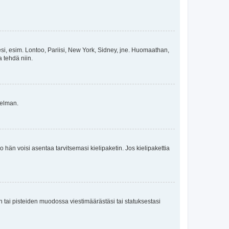
esi, esim. Lontoo, Pariisi, New York, Sidney, jne. Huomaathan,
a tehdä niin.
gelman.
ko hän voisi asentaa tarvitsemasi kielipaketin. Jos kielipakettia
en tai pisteiden muodossa viestimäärästäsi tai statuksestasi