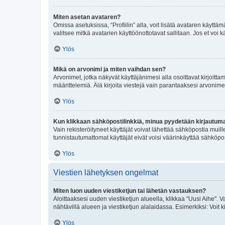
Miten asetan avataren?
Omissa asetuksissa, “Profiilin” alla, voit lisätä avataren käyttä
valitsee mitkä avatarien käyttöönottotavat sallitaan. Jos et voi k
Ylös
Mikä on arvonimi ja miten vaihdan sen?
Arvonimet, jotka näkyvät käyttäjänimesi alla osoittavat kirjoittam
määrittelemiä. Älä kirjoita viestejä vain parantaaksesi arvonimeäs
Ylös
Kun klikkaan sähköpostilinkkiä, minua pyydetään kirjautum
Vain rekisteröityneet käyttäjät voivat lähettää sähköpostia muil
tunnistautumattomat käyttäjät eivät voisi väärinkäyttää sähköpo
Ylös
Viestien lähetyksen ongelmat
Miten luon uuden viestiketjun tai lähetän vastauksen?
Aloittaaksesi uuden viestiketjun alueella, klikkaa "Uusi Aihe". Va
nähtävillä alueen ja viestiketjun alalaidassa. Esimerkiksi: Voit kir
Ylös