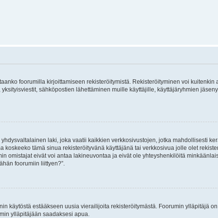
vitaanko foorumilla kirjoittamiseen rekisteröitymistä. Rekisteröityminen voi kuitenkin
 yksityisviestit, sähköpostien lähettäminen muille käyttäjille, käyttäjäryhmien jäs
hdysvaltalainen laki, joka vaatii kaikkien verkkosivustojen, jotka mahdollisesti kerää
a koskeeko tämä sinua rekisteröityvänä käyttäjänä tai verkkosivua jolle olet rekis
 omistajat eivät voi antaa lakineuvontaa ja eivät ole yhteyshenkilöitä minkäänla
ähän foorumiin liittyen?”.
nin käytöstä estääkseen uusia vierailijoita rekisteröitymästä. Foorumin ylläpitäjä on v
umin ylläpitäjään saadaksesi apua.