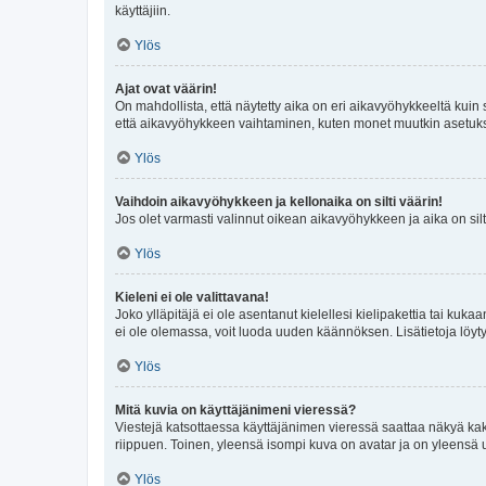
käyttäjiin.
Ylös
Ajat ovat väärin!
On mahdollista, että näytetty aika on eri aikavyöhykkeeltä kuin
että aikavyöhykkeen vaihtaminen, kuten monet muutkin asetukset o
Ylös
Vaihdoin aikavyöhykkeen ja kellonaika on silti väärin!
Jos olet varmasti valinnut oikean aikavyöhykkeen ja aika on silt
Ylös
Kieleni ei ole valittavana!
Joko ylläpitäjä ei ole asentanut kielellesi kielipakettia tai kuka
ei ole olemassa, voit luoda uuden käännöksen. Lisätietoja löyt
Ylös
Mitä kuvia on käyttäjänimeni vieressä?
Viestejä katsottaessa käyttäjänimen vieressä saattaa näkyä kaksi
riippuen. Toinen, yleensä isompi kuva on avatar ja on yleensä un
Ylös