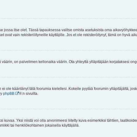
 se jossa itse olet. Tässä tapauksessa valitse omista asetuksista oma aikavyöhykke
vat vain rekisteröityneille käyttäjille. Jos et ole rekisteröitynyt, tämä on hyvä aik
i väärin, on palvelimen kellonaika väärin. Ota yhteyttä ylläpitäjään korjataksesi on
an ei ole kääntänyt tätä foorumia kielellesi. Kokeile pyytää foorumin ylläpitäjältä, jos
yy
phpBB
®:n sivuilta.
 kuvaa. Yksi niistä voi olla arvonimeesi liitetty kuva esimerkiksi tähtien, laatikoid
iikki tai henkilökohtainen jokaisella käyttäjällä.