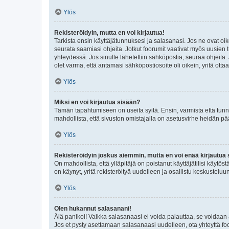
Ylös
Rekisteröidyin, mutta en voi kirjautua!
Tarkista ensin käyttäjätunnuksesi ja salasanasi. Jos ne ovat oik
seurata saamiasi ohjeita. Jotkut foorumit vaativat myös uusien tu
yhteydessä. Jos sinulle lähetettiin sähköpostia, seuraa ohjeita
olet varma, että antamasi sähköpostiosoite oli oikein, yritä ottaa
Ylös
Miksi en voi kirjautua sisään?
Tämän tapahtumiseen on useita syitä. Ensin, varmista että tunnuk
mahdollista, että sivuston omistajalla on asetusvirhe heidän pää
Ylös
Rekisteröidyin joskus aiemmin, mutta en voi enää kirjautua 
On mahdollista, että ylläpitäjä on poistanut käyttäjätilisi käytö
on käynyt, yritä rekisteröityä uudelleen ja osallistu keskusteluu
Ylös
Olen hukannut salasanani!
Älä panikoi! Vaikka salasanaasi ei voida palauttaa, se voidaan 
Jos et pysty asettamaan salasanaasi uudelleen, ota yhteyttä foo