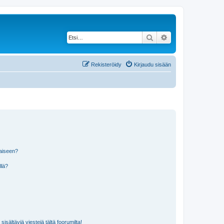
Etsi
Tarkennettu haku
Rekisteröidy
Kirjaudu sisään
laiseen?
llä?
isältäviä viestejä tältä foorumilta!