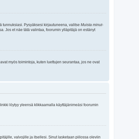
tä tunnuksiasi. Pysyäksesi kirjautuneena, valitse
Muista minut
-
sa. Jos et näe tätä valintaa, foorumin ylläpitäjä on estänyt
oavat myös toimintoja, kuten luettujen seurantaa, jos ne ovat
 linkki löytyy yleensä klikkaamalla käyttäjänimeäsi foorumin
äjille, valvojille ja itsellesi. Sinut lasketaan piilossa oleviin