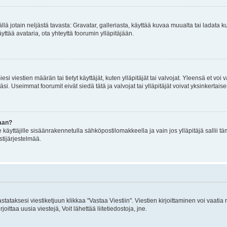
mällä jotain neljästä tavasta: Gravatar, galleriasta, käyttää kuvaa muualta tai ladata
äyttää avataria, ota yhteyttä foorumin ylläpitäjään.
iesi viestien määrän tai tietyt käyttäjät, kuten ylläpitäjät tai valvojat. Yleensä et vo
i. Useimmat foorumit eivät siedä tätä ja valvojat tai ylläpitäjät voivat yksinkertaise
aan?
le käyttäjille sisäänrakennetulla sähköpostilomakkeella ja vain jos ylläpitäjä sallii
stijärjestelmää.
stataksesi viestiketjuun klikkaa "Vastaa Viestiin". Viestien kirjoittaminen voi vaatia
joittaa uusia viestejä, Voit lähettää liitetiedostoja, jne.