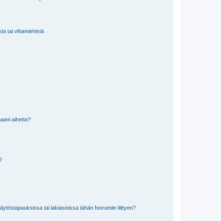
sta tai vihamiehistä
aani aihetta?
a?
töstapauksissa tai lakiasioissa tähän foorumiin liittyen?