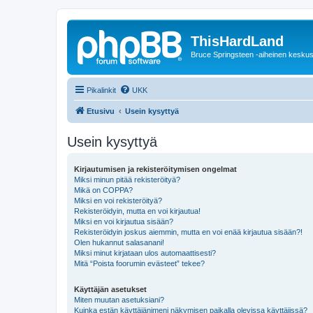
ThisHardLand
Bruce Springsteen -aiheinen keskus
Pikalinkit
UKK
Etusivu
Usein kysyttyä
Usein kysyttyä
Kirjautumisen ja rekisteröitymisen ongelmat
Miksi minun pitää rekisteröityä?
Mikä on COPPA?
Miksi en voi rekisteröityä?
Rekisteröidyin, mutta en voi kirjautua!
Miksi en voi kirjautua sisään?
Rekisteröidyin joskus aiemmin, mutta en voi enää kirjautua sisään?!
Olen hukannut salasanani!
Miksi minut kirjataan ulos automaattisesti?
Mitä “Poista foorumin evästeet” tekee?
Käyttäjän asetukset
Miten muutan asetuksiani?
Kuinka estän käyttäjänimeni näkymisen paikalla olevissa käyttäjissä?