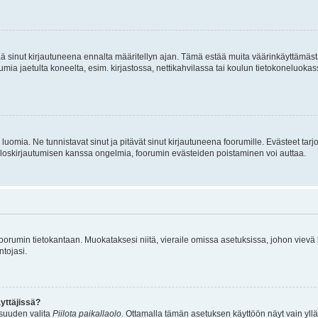
tää sinut kirjautuneena ennalta määritellyn ajan. Tämä estää muita väärinkäyttämäs
rumia jaetulta koneelta, esim. kirjastossa, nettikahvilassa tai koulun tietokoneluokas
luomia. Ne tunnistavat sinut ja pitävät sinut kirjautuneena foorumille. Evästeet tarj
i uloskirjautumisen kanssa ongelmia, foorumin evästeiden poistaminen voi auttaa.
n foorumin tietokantaan. Muokataksesi niitä, vieraile omissa asetuksissa, johon vievä
ntojasi.
yttäjissä?
isuuden valita
Piilota paikallaolo
. Ottamalla tämän asetuksen käyttöön näyt vain ylläpit