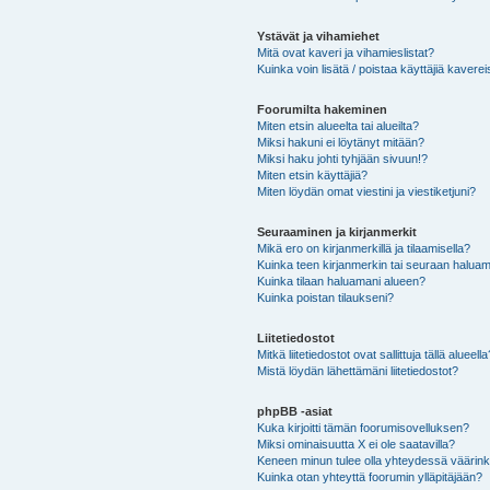
Ystävät ja vihamiehet
Mitä ovat kaveri ja vihamieslistat?
Kuinka voin lisätä / poistaa käyttäjiä kaverei
Foorumilta hakeminen
Miten etsin alueelta tai alueilta?
Miksi hakuni ei löytänyt mitään?
Miksi haku johti tyhjään sivuun!?
Miten etsin käyttäjiä?
Miten löydän omat viestini ja viestiketjuni?
Seuraaminen ja kirjanmerkit
Mikä ero on kirjanmerkillä ja tilaamisella?
Kuinka teen kirjanmerkin tai seuraan haluam
Kuinka tilaan haluamani alueen?
Kuinka poistan tilaukseni?
Liitetiedostot
Mitkä liitetiedostot ovat sallittuja tällä alueell
Mistä löydän lähettämäni liitetiedostot?
phpBB -asiat
Kuka kirjoitti tämän foorumisovelluksen?
Miksi ominaisuutta X ei ole saatavilla?
Keneen minun tulee olla yhteydessä väärinkäy
Kuinka otan yhteyttä foorumin ylläpitäjään?