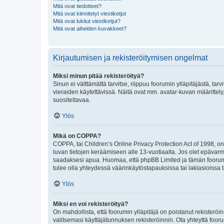
Mitä ovat tiedotteet?
Mitä ovat kiinnitetyt viestiketjut
Mitä ovat lukitut viestiketjut?
Mitä ovat aiheiden kuvakkeet?
Kirjautumisen ja rekisteröitymisen ongelmat
Miksi minun pitää rekisteröityä?
Sinun ei välttämättä tarvitse, riippuu foorumin ylläpitäjästä, tar
vieraiden käytettävissä. Näitä ovat mm. avatar-kuvan määrittely,
suositeltavaa.
Ylös
Mikä on COPPA?
COPPA, tai Children’s Online Privacy Protection Act of 1998, on y
luvan tietojen keräämiseen alle 13-vuotiaalta. Jos olet epävarm
saadaksesi apua. Huomaa, että phpBB Limited ja tämän foorumin
tulee olla yhteydessä väärinkäytöstapauksissa tai lakiasioissa t
Ylös
Miksi en voi rekisteröityä?
On mahdollista, että foorumin ylläpitäjä on poistanut rekisteröin
valitsemasi käyttäjätunnuksen rekisteröinnin. Ota yhteyttä foor