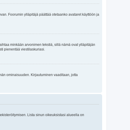
 kuvan. Foorumin ylläpitäjä päättää otetaanko avataret käyttöön ja
i vaihtaa minkään arvonimen tekstiä, sillä nämä ovat ylläpitäjän
sti pienentää viestilaskuriasi.
 tämän ominaisuuden. Kirjautuminen vaaditaan, jotta
 rekisteröitymisen. Lista sinun oikeuksistasi alueella on