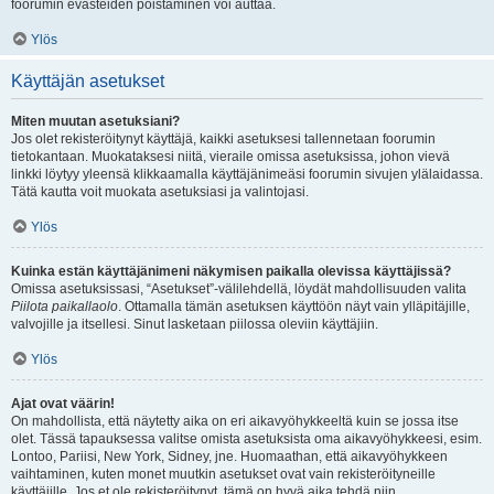
foorumin evästeiden poistaminen voi auttaa.
Ylös
Käyttäjän asetukset
Miten muutan asetuksiani?
Jos olet rekisteröitynyt käyttäjä, kaikki asetuksesi tallennetaan foorumin
tietokantaan. Muokataksesi niitä, vieraile omissa asetuksissa, johon vievä
linkki löytyy yleensä klikkaamalla käyttäjänimeäsi foorumin sivujen ylälaidassa.
Tätä kautta voit muokata asetuksiasi ja valintojasi.
Ylös
Kuinka estän käyttäjänimeni näkymisen paikalla olevissa käyttäjissä?
Omissa asetuksissasi, “Asetukset”-välilehdellä, löydät mahdollisuuden valita
Piilota paikallaolo
. Ottamalla tämän asetuksen käyttöön näyt vain ylläpitäjille,
valvojille ja itsellesi. Sinut lasketaan piilossa oleviin käyttäjiin.
Ylös
Ajat ovat väärin!
On mahdollista, että näytetty aika on eri aikavyöhykkeeltä kuin se jossa itse
olet. Tässä tapauksessa valitse omista asetuksista oma aikavyöhykkeesi, esim.
Lontoo, Pariisi, New York, Sidney, jne. Huomaathan, että aikavyöhykkeen
vaihtaminen, kuten monet muutkin asetukset ovat vain rekisteröityneille
käyttäjille. Jos et ole rekisteröitynyt, tämä on hyvä aika tehdä niin.