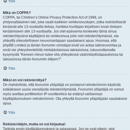
Ylös
Mikä on COPPA?
COPPA, tai Children’s Online Privacy Protection Act of 1998, on
yhdysvaltalainen laki, joka vaatii kaikkien verkkosivustojen, jotka mahdollisesti
keräävät alle 13-vuotiailta tietoja, hankkia huoltajan kirjallisen luvan tietojen
keräämiseen alle 13-vuotiaalta. Jos olet epävarma koskeeko tämä sinua
rekisteröityvänä käyttäjänä tai verkkosivua jolle olet rekisteröitymässä, ota
yhteyttä oikeudelliseen neuvonantajaan saadaksesi apua. Huomaa, että
phpBB Limited ja tämän foorumin omistajat eivät voi antaa lakineuvontaa ja
eivät ole yhteyshenkilöitä minkäänlaisissa lakiasioissa, lukuunottamatta
kysymystä “Keneen minun tulee olla yhteydessä väärinkäytöstapauksissa tai
lakiasioissa tähän foorumiin liittyen?”.
Ylös
Miksi en voi rekisteröityä?
On mahdollista, että foorumin ylläpitäjä on poistanut rekisteröinnin käytöstä
estääkseen uusia vierailijoita rekisteröitymästä. Foorumin ylläpitäjä on voinut
myös asettaa porttikiellon IP-osoitteellesi tai estänyt valitsemasi
käyttäjätunnuksen rekisteröinnin. Ota yhteyttä foorumin ylläpitäjään saadaksesi
apua.
Ylös
Rekisteröidyin, mutta en voi kirjautua!
Tarkista ensin käyttäjätunnuksesi ja salasanasi. Jos ne ovat oikein, yksi