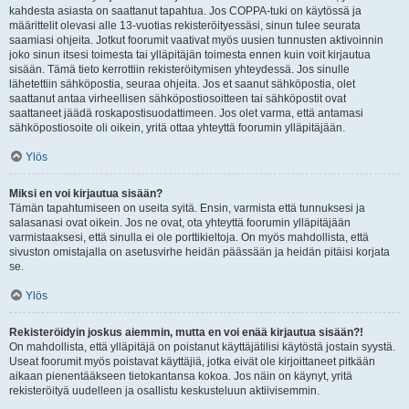
kahdesta asiasta on saattanut tapahtua. Jos COPPA-tuki on käytössä ja
määrittelit olevasi alle 13-vuotias rekisteröityessäsi, sinun tulee seurata
saamiasi ohjeita. Jotkut foorumit vaativat myös uusien tunnusten aktivoinnin
joko sinun itsesi toimesta tai ylläpitäjän toimesta ennen kuin voit kirjautua
sisään. Tämä tieto kerrottiin rekisteröitymisen yhteydessä. Jos sinulle
lähetettiin sähköpostia, seuraa ohjeita. Jos et saanut sähköpostia, olet
saattanut antaa virheellisen sähköpostiosoitteen tai sähköpostit ovat
saattaneet jäädä roskapostisuodattimeen. Jos olet varma, että antamasi
sähköpostiosoite oli oikein, yritä ottaa yhteyttä foorumin ylläpitäjään.
Ylös
Miksi en voi kirjautua sisään?
Tämän tapahtumiseen on useita syitä. Ensin, varmista että tunnuksesi ja
salasanasi ovat oikein. Jos ne ovat, ota yhteyttä foorumin ylläpitäjään
varmistaaksesi, että sinulla ei ole porttikieltoja. On myös mahdollista, että
sivuston omistajalla on asetusvirhe heidän päässään ja heidän pitäisi korjata
se.
Ylös
Rekisteröidyin joskus aiemmin, mutta en voi enää kirjautua sisään?!
On mahdollista, että ylläpitäjä on poistanut käyttäjätilisi käytöstä jostain syystä.
Useat foorumit myös poistavat käyttäjiä, jotka eivät ole kirjoittaneet pitkään
aikaan pienentääkseen tietokantansa kokoa. Jos näin on käynyt, yritä
rekisteröityä uudelleen ja osallistu keskusteluun aktiivisemmin.