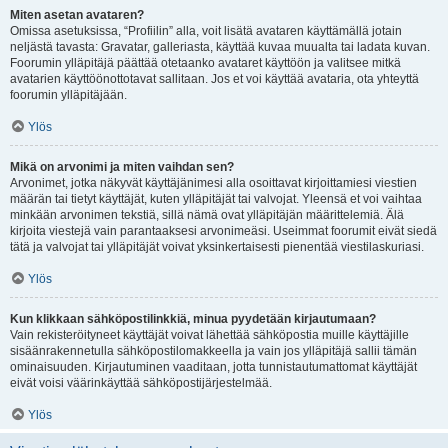
Miten asetan avataren?
Omissa asetuksissa, “Profiilin” alla, voit lisätä avataren käyttämällä jotain
neljästä tavasta: Gravatar, galleriasta, käyttää kuvaa muualta tai ladata kuvan.
Foorumin ylläpitäjä päättää otetaanko avataret käyttöön ja valitsee mitkä
avatarien käyttöönottotavat sallitaan. Jos et voi käyttää avataria, ota yhteyttä
foorumin ylläpitäjään.
Ylös
Mikä on arvonimi ja miten vaihdan sen?
Arvonimet, jotka näkyvät käyttäjänimesi alla osoittavat kirjoittamiesi viestien
määrän tai tietyt käyttäjät, kuten ylläpitäjät tai valvojat. Yleensä et voi vaihtaa
minkään arvonimen tekstiä, sillä nämä ovat ylläpitäjän määrittelemiä. Älä
kirjoita viestejä vain parantaaksesi arvonimeäsi. Useimmat foorumit eivät siedä
tätä ja valvojat tai ylläpitäjät voivat yksinkertaisesti pienentää viestilaskuriasi.
Ylös
Kun klikkaan sähköpostilinkkiä, minua pyydetään kirjautumaan?
Vain rekisteröityneet käyttäjät voivat lähettää sähköpostia muille käyttäjille
sisäänrakennetulla sähköpostilomakkeella ja vain jos ylläpitäjä sallii tämän
ominaisuuden. Kirjautuminen vaaditaan, jotta tunnistautumattomat käyttäjät
eivät voisi väärinkäyttää sähköpostijärjestelmää.
Ylös