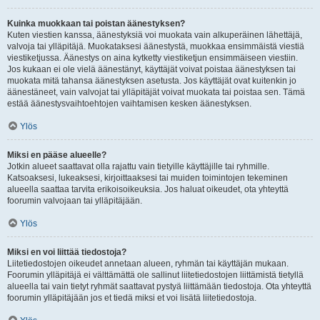
Kuinka muokkaan tai poistan äänestyksen?
Kuten viestien kanssa, äänestyksiä voi muokata vain alkuperäinen lähettäjä,
valvoja tai ylläpitäjä. Muokataksesi äänestystä, muokkaa ensimmäistä viestiä
viestiketjussa. Äänestys on aina kytketty viestiketjun ensimmäiseen viestiin.
Jos kukaan ei ole vielä äänestänyt, käyttäjät voivat poistaa äänestyksen tai
muokata mitä tahansa äänestyksen asetusta. Jos käyttäjät ovat kuitenkin jo
äänestäneet, vain valvojat tai ylläpitäjät voivat muokata tai poistaa sen. Tämä
estää äänestysvaihtoehtojen vaihtamisen kesken äänestyksen.
Ylös
Miksi en pääse alueelle?
Jotkin alueet saattavat olla rajattu vain tietyille käyttäjille tai ryhmille.
Katsoaksesi, lukeaksesi, kirjoittaaksesi tai muiden toimintojen tekeminen
alueella saattaa tarvita erikoisoikeuksia. Jos haluat oikeudet, ota yhteyttä
foorumin valvojaan tai ylläpitäjään.
Ylös
Miksi en voi liittää tiedostoja?
Liitetiedostojen oikeudet annetaan alueen, ryhmän tai käyttäjän mukaan.
Foorumin ylläpitäjä ei välttämättä ole sallinut liitetiedostojen liittämistä tietyllä
alueella tai vain tietyt ryhmät saattavat pystyä liittämään tiedostoja. Ota yhteyttä
foorumin ylläpitäjään jos et tiedä miksi et voi lisätä liitetiedostoja.