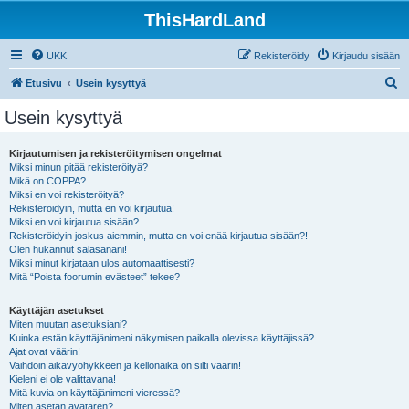
ThisHardLand
UKK
Rekisteröidy
Kirjaudu sisään
E
Etusivu
Usein kysyttyä
t
Usein kysyttyä
s
i
Kirjautumisen ja rekisteröitymisen ongelmat
Miksi minun pitää rekisteröityä?
Mikä on COPPA?
Miksi en voi rekisteröityä?
Rekisteröidyin, mutta en voi kirjautua!
Miksi en voi kirjautua sisään?
Rekisteröidyin joskus aiemmin, mutta en voi enää kirjautua sisään?!
Olen hukannut salasanani!
Miksi minut kirjataan ulos automaattisesti?
Mitä “Poista foorumin evästeet” tekee?
Käyttäjän asetukset
Miten muutan asetuksiani?
Kuinka estän käyttäjänimeni näkymisen paikalla olevissa käyttäjissä?
Ajat ovat väärin!
Vaihdoin aikavyöhykkeen ja kellonaika on silti väärin!
Kieleni ei ole valittavana!
Mitä kuvia on käyttäjänimeni vieressä?
Miten asetan avataren?