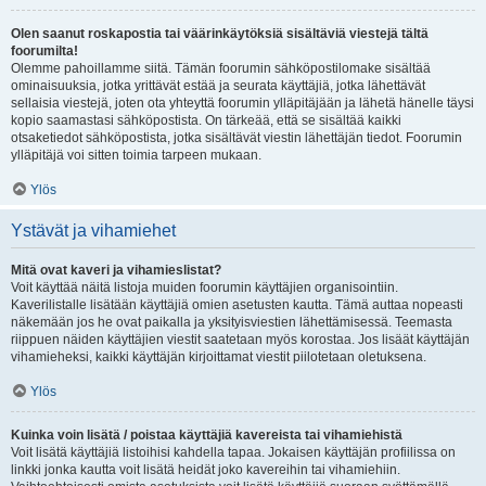
Olen saanut roskapostia tai väärinkäytöksiä sisältäviä viestejä tältä
foorumilta!
Olemme pahoillamme siitä. Tämän foorumin sähköpostilomake sisältää
ominaisuuksia, jotka yrittävät estää ja seurata käyttäjiä, jotka lähettävät
sellaisia viestejä, joten ota yhteyttä foorumin ylläpitäjään ja lähetä hänelle täysi
kopio saamastasi sähköpostista. On tärkeää, että se sisältää kaikki
otsaketiedot sähköpostista, jotka sisältävät viestin lähettäjän tiedot. Foorumin
ylläpitäjä voi sitten toimia tarpeen mukaan.
Ylös
Ystävät ja vihamiehet
Mitä ovat kaveri ja vihamieslistat?
Voit käyttää näitä listoja muiden foorumin käyttäjien organisointiin.
Kaverilistalle lisätään käyttäjiä omien asetusten kautta. Tämä auttaa nopeasti
näkemään jos he ovat paikalla ja yksityisviestien lähettämisessä. Teemasta
riippuen näiden käyttäjien viestit saatetaan myös korostaa. Jos lisäät käyttäjän
vihamieheksi, kaikki käyttäjän kirjoittamat viestit piilotetaan oletuksena.
Ylös
Kuinka voin lisätä / poistaa käyttäjiä kavereista tai vihamiehistä
Voit lisätä käyttäjiä listoihisi kahdella tapaa. Jokaisen käyttäjän profiilissa on
linkki jonka kautta voit lisätä heidät joko kavereihin tai vihamiehiin.