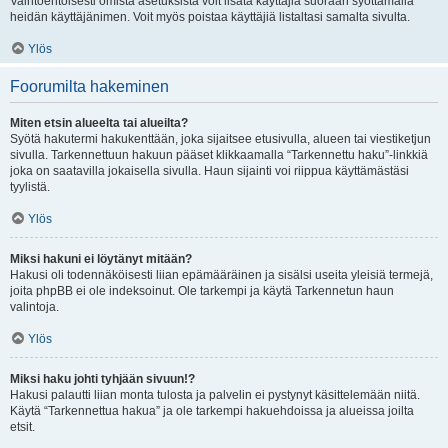
Vaihtoehtoisesti omista asetuksista voit lisätä käyttäjiä suoraan syöttämällä
heidän käyttäjänimen. Voit myös poistaa käyttäjiä listaltasi samalta sivulta.
Ylös
Foorumilta hakeminen
Miten etsin alueelta tai alueilta?
Syötä hakutermi hakukenttään, joka sijaitsee etusivulla, alueen tai viestiketjun
sivulla. Tarkennettuun hakuun pääset klikkaamalla “Tarkennettu haku”-linkkiä
joka on saatavilla jokaisella sivulla. Haun sijainti voi riippua käyttämästäsi
tyylistä.
Ylös
Miksi hakuni ei löytänyt mitään?
Hakusi oli todennäköisesti liian epämääräinen ja sisälsi useita yleisiä termejä,
joita phpBB ei ole indeksoinut. Ole tarkempi ja käytä Tarkennetun haun
valintoja.
Ylös
Miksi haku johti tyhjään sivuun!?
Hakusi palautti liian monta tulosta ja palvelin ei pystynyt käsittelemään niitä.
Käytä “Tarkennettua hakua” ja ole tarkempi hakuehdoissa ja alueissa joilta
etsit.