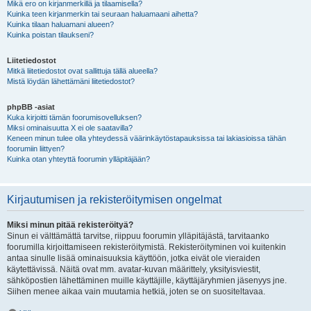
Mikä ero on kirjanmerkillä ja tilaamisella?
Kuinka teen kirjanmerkin tai seuraan haluamaani aihetta?
Kuinka tilaan haluamani alueen?
Kuinka poistan tilaukseni?
Liitetiedostot
Mitkä liitetiedostot ovat sallittuja tällä alueella?
Mistä löydän lähettämäni liitetiedostot?
phpBB -asiat
Kuka kirjoitti tämän foorumisovelluksen?
Miksi ominaisuutta X ei ole saatavilla?
Keneen minun tulee olla yhteydessä väärinkäytöstapauksissa tai lakiasioissa tähän
foorumiin liittyen?
Kuinka otan yhteyttä foorumin ylläpitäjään?
Kirjautumisen ja rekisteröitymisen ongelmat
Miksi minun pitää rekisteröityä?
Sinun ei välttämättä tarvitse, riippuu foorumin ylläpitäjästä, tarvitaanko
foorumilla kirjoittamiseen rekisteröitymistä. Rekisteröityminen voi kuitenkin
antaa sinulle lisää ominaisuuksia käyttöön, jotka eivät ole vieraiden
käytettävissä. Näitä ovat mm. avatar-kuvan määrittely, yksityisviestit,
sähköpostien lähettäminen muille käyttäjille, käyttäjäryhmien jäsenyys jne.
Siihen menee aikaa vain muutamia hetkiä, joten se on suositeltavaa.