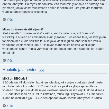
Foorumin ylläpitäjä on päättänyt, että viestit kyseiselle alueelle tulee tarkastaa
ennen lähetystä. On myös mahdollista, että foorumin ylläpitäjä on siirtänyt sinut
ryhmään, jonka viestit tarkistetaan ennen lähettämistä. Ota yhteyttä foorumin
ylläpitäjään saadaksesi lisätietoja.
Ylös
Miten tönäisen viestiketjuani?
Klikkaamalla “Tönaise viestiä” -linkkiä, kun katselet sitä, voit “tönäistä”
viestiketjua alueen ensimmäisen sivun yläosaan. Jos et näe tätä, viestiketjujen
tönäiseminen ei ole sallittua tai aika joka viestiketjujen tönäisemisen välillä
vaaditaan ei ole vielä kulunut. On myös mahdollista nostaa viestiketjua
vastaamalla siihen, mutta varmista että noudatat foorumin sääntöjä jos päätät
tehdä niin.
Ylös
Muotoilu ja aiheiden tyypit
Mikä on BBCode?
BBCode on HTML-kielen tapainen toteutus, joka tarjoaa tiettyjen viestin osien
muotoilumahdollisuuden. BBCoden käytöstä päättää ylläpitäjä, mutta se
voidaan ottaa pois käytöstä myös viestikohtaisesti viestin kirjoituslomakkeella.
BBCode itsessään on HTML:n kaltainen, mutta tagit käyttävät < ja > merkkien
sijaan hakasulkuja [ ja ]. BBCoden oppaan löydät viestinlähetyssivun kautta.
Ylös