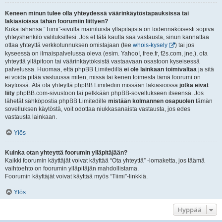
Keneen minun tulee olla yhteydessä väärinkäytöstapauksissa tai
lakiasioissa tähän foorumiin liittyen?
Kuka tahansa “Tiimi”-sivulla mainituista ylläpitäjistä on todennäköisesti sopiva
yhteyshenkilö valituksillesi. Jos et tätä kautta saa vastausta, sinun kannattaa
ottaa yhteyttä verkkotunnuksen omistajaan (tee
whois-kysely
) tai jos
kyseessä on ilmaispalvelussa oleva (esim. Yahoo!, free.fr, f2s.com, jne.), ota
yhteyttä ylläpitoon tai väärinkäytöksistä vastaavaan osastoon kyseisessä
palvelussa. Huomaa, että phpBB Limitedillä
ei ole lainkaan toimivaltaa
ja sitä
ei voida pitää vastuussa miten, missä tai kenen toimesta tämä foorumi on
käytössä. Älä ota yhteyttä phpBB Limitediin missään lakiasioissa
jotka eivät
liity
phpBB.com-sivustoon tai pelkkään phpBB-sovellukseen itseensä. Jos
lähetät sähköpostia phpBB Limitedille
mistään kolmannen osapuolen
tämän
sovelluksen käytöstä, voit odottaa niukkasanaista vastausta, jos edes
vastausta lainkaan.
Ylös
Kuinka otan yhteyttä foorumin ylläpitäjään?
Kaikki foorumin käyttäjät voivat käyttää “Ota yhteyttä” -lomaketta, jos täämä
vaihtoehto on foorumin ylläpitäjän mahdollistama.
Foorumin käyttäjät voivat käyttää myös “Tiimi”-linkkiä.
Ylös
Hyppää