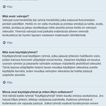
Ylös
Mitä ovatr valvojat?
Valvojat ovat henkilöitä (tai ryhmä henkilöitä) jotka katsovat foorumeiden
perään päivittäin. Heillä on on valta muokata ja poistaa viestejä ja lukita, avata,
siirtää, poistaa ja jakaa viestiketjuja niillä alueilla joissa heillä on valvojan
oikeudet. Yleensä valvojat ovat paikalla estämässä aiheen vierestä
keskustelua tai hyvien tapojen vastaisen materiaalin lähettämistä.
Ylös
Mitä ovat käyttäjäryhmät?
Käyttäjäryhmät ovat käyttäjien ryhmiä, jotka jakavat yhteisön hallittaviin osiin,
joiden kanssa foorumin ylläpitäjät voivat toimia. Jokainen käyttäjä voi kuulua
useisiin ryhmiin ja jokaiselle ryhmälle voidaan määritellä yksilölliset oikeudet.
Tämä tarjoaa ylläpitäjille helpon tavan muuttaa käyttäjien oikeuksia useille
käyttäjille kerralla, kuten muuttaa valvojien oikeuksia tai hallita pääsyä
suljetulle alueelle.
Ylös
Missä ovat käyttäjäryhmät ja miten liityn sellaiseen?
Voit nähdä kaikki ryhmät “Käyttäjäryhmät”-linkin kautta omissa asetuksissa. Jos
haluat liittyä yhteen, klikkaa vastaavaa painiketta. Kaikissa ryhmissä ei
kuitenkaan ole vapaata pääsyä. Jotkut ryhmät vaativat hyväksynnän ennen