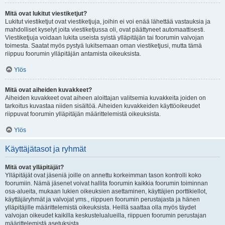
Mitä ovat lukitut viestiketjut?
Lukitut viestiketjut ovat viestiketjuja, joihin ei voi enää lähettää vastauksia ja
mahdolliset kyselyt joita viestiketjussa oli, ovat päättyneet automaattisesti.
Viestiketjuja voidaan lukita useista syistä ylläpitäjän tai foorumin valvojan
toimesta. Saatat myös pystyä lukitsemaan oman viestiketjusi, mutta tämä
riippuu foorumin ylläpitäjän antamista oikeuksista.
Ylös
Mitä ovat aiheiden kuvakkeet?
Aiheiden kuvakkeet ovat aiheen aloittajan valitsemia kuvakkeita joiden on
tarkoitus kuvastaa niiden sisältöä. Aiheiden kuvakkeiden käyttöoikeudet
riippuvat foorumin ylläpitäjän määrittelemistä oikeuksista.
Ylös
Käyttäjätasot ja ryhmät
Mitä ovat ylläpitäjät?
Ylläpitäjät ovat jäseniä joille on annettu korkeimman tason kontrolli koko
foorumiin. Nämä jäsenet voivat hallita foorumin kaikkia foorumin toiminnan
osa-alueita, mukaan lukien oikeuksien asettaminen, käyttäjien porttikiellot,
käyttäjäryhmät ja valvojat yms., riippuen foorumin perustajasta ja hänen
ylläpitäjille määrittelemistä oikeuksista. Heillä saattaa olla myös täydet
valvojan oikeudet kaikilla keskustelualueilla, riippuen foorumin perustajan
määrittelemistä asetuksista.