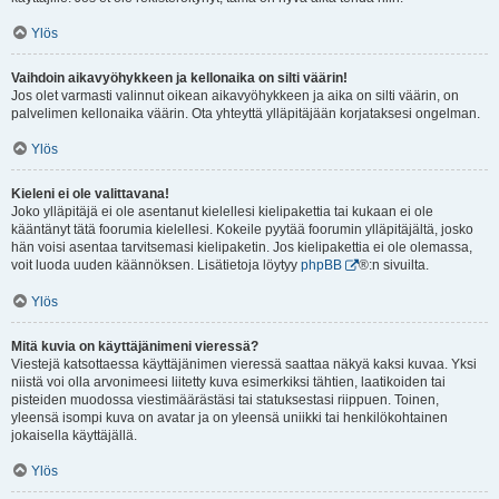
Ylös
Vaihdoin aikavyöhykkeen ja kellonaika on silti väärin!
Jos olet varmasti valinnut oikean aikavyöhykkeen ja aika on silti väärin, on
palvelimen kellonaika väärin. Ota yhteyttä ylläpitäjään korjataksesi ongelman.
Ylös
Kieleni ei ole valittavana!
Joko ylläpitäjä ei ole asentanut kielellesi kielipakettia tai kukaan ei ole
kääntänyt tätä foorumia kielellesi. Kokeile pyytää foorumin ylläpitäjältä, josko
hän voisi asentaa tarvitsemasi kielipaketin. Jos kielipakettia ei ole olemassa,
voit luoda uuden käännöksen. Lisätietoja löytyy
phpBB
®:n sivuilta.
Ylös
Mitä kuvia on käyttäjänimeni vieressä?
Viestejä katsottaessa käyttäjänimen vieressä saattaa näkyä kaksi kuvaa. Yksi
niistä voi olla arvonimeesi liitetty kuva esimerkiksi tähtien, laatikoiden tai
pisteiden muodossa viestimäärästäsi tai statuksestasi riippuen. Toinen,
yleensä isompi kuva on avatar ja on yleensä uniikki tai henkilökohtainen
jokaisella käyttäjällä.
Ylös