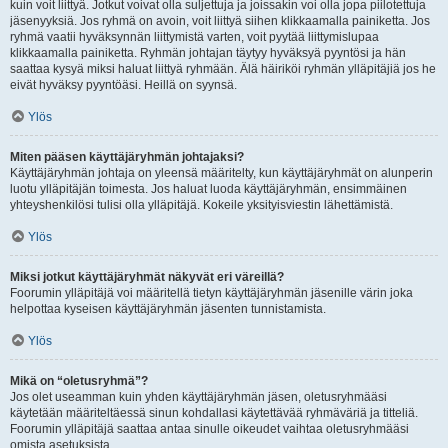
kuin voit liittyä. Jotkut voivat olla suljettuja ja joissakin voi olla jopa piilotettuja
jäsenyyksiä. Jos ryhmä on avoin, voit liittyä siihen klikkaamalla painiketta. Jos
ryhmä vaatii hyväksynnän liittymistä varten, voit pyytää liittymislupaa
klikkaamalla painiketta. Ryhmän johtajan täytyy hyväksyä pyyntösi ja hän
saattaa kysyä miksi haluat liittyä ryhmään. Älä häiriköi ryhmän ylläpitäjiä jos he
eivät hyväksy pyyntöäsi. Heillä on syynsä.
Ylös
Miten pääsen käyttäjäryhmän johtajaksi?
Käyttäjäryhmän johtaja on yleensä määritelty, kun käyttäjäryhmät on alunperin
luotu ylläpitäjän toimesta. Jos haluat luoda käyttäjäryhmän, ensimmäinen
yhteyshenkilösi tulisi olla ylläpitäjä. Kokeile yksityisviestin lähettämistä.
Ylös
Miksi jotkut käyttäjäryhmät näkyvät eri väreillä?
Foorumin ylläpitäjä voi määritellä tietyn käyttäjäryhmän jäsenille värin joka
helpottaa kyseisen käyttäjäryhmän jäsenten tunnistamista.
Ylös
Mikä on “oletusryhmä”?
Jos olet useamman kuin yhden käyttäjäryhmän jäsen, oletusryhmääsi
käytetään määriteltäessä sinun kohdallasi käytettävää ryhmäväriä ja titteliä.
Foorumin ylläpitäjä saattaa antaa sinulle oikeudet vaihtaa oletusryhmääsi
omista asetuksista.