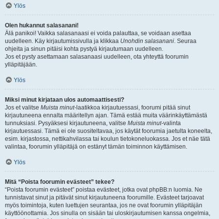
Ylös
Olen hukannut salasanani!
Älä panikoi! Vaikka salasanaasi ei voida palauttaa, se voidaan asettaa
uudelleen. Käy kirjautumissivulla ja klikkaa
Unohdin salasanani
. Seuraa
ohjeita ja sinun pitäisi kohta pystyä kirjautumaan uudelleen.
Jos et pysty asettamaan salasanaasi uudelleen, ota yhteyttä foorumin
ylläpitäjään.
Ylös
Miksi minut kirjataan ulos automaattisesti?
Jos et valitse
Muista minut
-laatikkoa kirjautuessasi, foorumi pitää sinut
kirjautuneena ennalta määritellyn ajan. Tämä estää muita väärinkäyttämästä
tunnuksiasi. Pysyäksesi kirjautuneena, valitse
Muista minut
-valinta
kirjautuessasi. Tämä ei ole suositeltavaa, jos käytät foorumia jaetulta koneelta,
esim. kirjastossa, nettikahvilassa tai koulun tietokoneluokassa. Jos et näe tätä
valintaa, foorumin ylläpitäjä on estänyt tämän toiminnon käyttämisen.
Ylös
Mitä “Poista foorumin evästeet” tekee?
“Poista foorumin evästeet” poistaa evästeet, jotka ovat phpBB:n luomia. Ne
tunnistavat sinut ja pitävät sinut kirjautuneena foorumille. Evästeet tarjoavat
myös toimintoja, kuten luettujen seurantaa, jos ne ovat foorumin ylläpitäjän
käyttöönottamia. Jos sinulla on sisään tai uloskirjautumisen kanssa ongelmia,