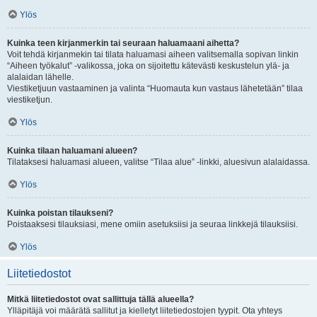
Ylös
Kuinka teen kirjanmerkin tai seuraan haluamaani aihetta?
Voit tehdä kirjanmekin tai tilata haluamasi aiheen valitsemalla sopivan linkin
“Aiheen työkalut” -valikossa, joka on sijoitettu kätevästi keskustelun ylä- ja
alalaidan lähelle.
Viestiketjuun vastaaminen ja valinta “Huomauta kun vastaus lähetetään” tilaa
viestiketjun.
Ylös
Kuinka tilaan haluamani alueen?
Tilataksesi haluamasi alueen, valitse “Tilaa alue” -linkki, aluesivun alalaidassa.
Ylös
Kuinka poistan tilaukseni?
Poistaaksesi tilauksiasi, mene omiin asetuksiisi ja seuraa linkkejä tilauksiisi.
Ylös
Liitetiedostot
Mitkä liitetiedostot ovat sallittuja tällä alueella?
Ylläpitäjä voi määrätä sallitut ja kielletyt liitetiedostojen tyypit. Ota yhteys