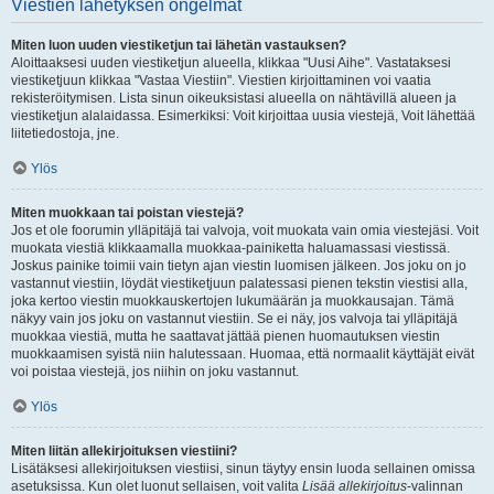
Viestien lähetyksen ongelmat
Miten luon uuden viestiketjun tai lähetän vastauksen?
Aloittaaksesi uuden viestiketjun alueella, klikkaa "Uusi Aihe". Vastataksesi
viestiketjuun klikkaa "Vastaa Viestiin". Viestien kirjoittaminen voi vaatia
rekisteröitymisen. Lista sinun oikeuksistasi alueella on nähtävillä alueen ja
viestiketjun alalaidassa. Esimerkiksi: Voit kirjoittaa uusia viestejä, Voit lähettää
liitetiedostoja, jne.
Ylös
Miten muokkaan tai poistan viestejä?
Jos et ole foorumin ylläpitäjä tai valvoja, voit muokata vain omia viestejäsi. Voit
muokata viestiä klikkaamalla muokkaa-painiketta haluamassasi viestissä.
Joskus painike toimii vain tietyn ajan viestin luomisen jälkeen. Jos joku on jo
vastannut viestiin, löydät viestiketjuun palatessasi pienen tekstin viestisi alla,
joka kertoo viestin muokkauskertojen lukumäärän ja muokkausajan. Tämä
näkyy vain jos joku on vastannut viestiin. Se ei näy, jos valvoja tai ylläpitäjä
muokkaa viestiä, mutta he saattavat jättää pienen huomautuksen viestin
muokkaamisen syistä niin halutessaan. Huomaa, että normaalit käyttäjät eivät
voi poistaa viestejä, jos niihin on joku vastannut.
Ylös
Miten liitän allekirjoituksen viestiini?
Lisätäksesi allekirjoituksen viestiisi, sinun täytyy ensin luoda sellainen omissa
asetuksissa. Kun olet luonut sellaisen, voit valita
Lisää allekirjoitus
-valinnan