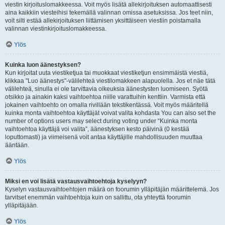
viestin kirjoituslomakkeessa. Voit myös lisätä allekirjoituksen automaattisesti
aina kaikkiin viesteihisi tekemällä valinnan omissa asetuksissa. Jos teet niin,
voit silti estää allekirjoituksen liittämisen yksittäiseen viestiin poistamalla
valinnan viestinkirjoituslomakkeessa.
Ylös
Kuinka luon äänestyksen?
Kun kirjoitat uuta viestiketjua tai muokkaat viestiketjun ensimmäistä viestiä,
klikkaa "Luo äänestys"-välilehteä viestilomakkeen alapuolella. Jos et näe tätä
välilehteä, sinulla ei ole tarvittavia oikeuksia äänestysten luomiseen. Syötä
otsikko ja ainakin kaksi vaihtoehtoa niille varattuihin kenttiin. Varmista että
jokainen vaihtoehto on omalla rivillään tekstikentässä. Voit myös määritellä
kuinka monta vaihtoehtoa käyttäjät voivat valita kohdasta You can also set the
number of options users may select during voting under “Kuinka monta
vaihtoehtoa käyttäjä voi valita”, äänestyksen kesto päivinä (0 kestää
loputtomasti) ja viimeisenä voit antaa käyttäjille mahdollisuuden muuttaa
ääntään.
Ylös
Miksi en voi lisätä vastausvaihtoehtoja kyselyyn?
Kyselyn vastausvaihtoehtojen määrä on foorumin ylläpitäjän määrittelemä. Jos
tarvitset enemmän vaihtoehtoja kuin on sallittu, ota yhteyttä foorumin
ylläpitäjään.
Ylös