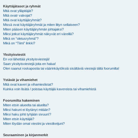
Käyttäjätasot ja ryhmät
Mitä ovat ylläpitäjät?
Mitä ovatr valvojat?
Mitä ovat käyttäjäryhmät?
Missä ovat käyttäjäryhmät ja miten liityn sellaiseen?
Miten pääsen käyttäjäryhmän johtajaksi?
Miksi jotkut käyttäjäryhmät näkyvät eri väreillä?
Mikä on “oletusryhmä”?
Mikä on “Tiimi” linkki?
Yksityisviestit
En voi lähettää yksityisviestejä!
Saan yksityisviestejä joita en halua!
Olen saanut roskapostia tai väärinkäytöksiä sisältäviä viestejä tältä foorumilta!
Ystävät ja vihamiehet
Mitä ovat kaveri ja vihamieslistat?
Kuinka voin lisätä / poistaa käyttäjiä kavereista tai vihamiehistä
Foorumilta hakeminen
Miten etsin alueelta tai alueilta?
Miksi hakuni ei löytänyt mitään?
Miksi haku johti tyhjään sivuun!?
Miten etsin käyttäjiä?
Miten löydän omat viestini ja viestiketjuni?
Seuraaminen ja kirjanmerkit