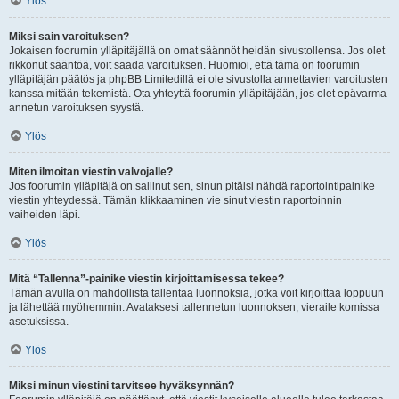
Ylös
Miksi sain varoituksen?
Jokaisen foorumin ylläpitäjällä on omat säännöt heidän sivustollensa. Jos olet
rikkonut sääntöä, voit saada varoituksen. Huomioi, että tämä on foorumin
ylläpitäjän päätös ja phpBB Limitedillä ei ole sivustolla annettavien varoitusten
kanssa mitään tekemistä. Ota yhteyttä foorumin ylläpitäjään, jos olet epävarma
annetun varoituksen syystä.
Ylös
Miten ilmoitan viestin valvojalle?
Jos foorumin ylläpitäjä on sallinut sen, sinun pitäisi nähdä raportointipainike
viestin yhteydessä. Tämän klikkaaminen vie sinut viestin raportoinnin
vaiheiden läpi.
Ylös
Mitä “Tallenna”-painike viestin kirjoittamisessa tekee?
Tämän avulla on mahdollista tallentaa luonnoksia, jotka voit kirjoittaa loppuun
ja lähettää myöhemmin. Avataksesi tallennetun luonnoksen, vieraile komissa
asetuksissa.
Ylös
Miksi minun viestini tarvitsee hyväksynnän?