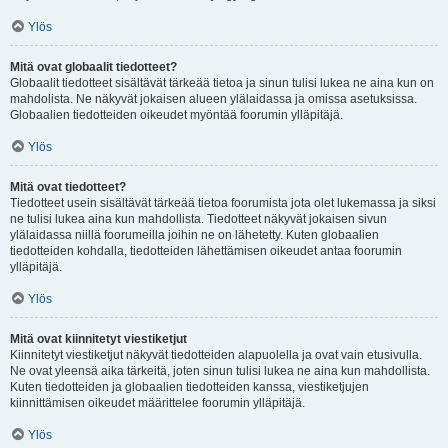
Ylös
Mitä ovat globaalit tiedotteet?
Globaalit tiedotteet sisältävät tärkeää tietoa ja sinun tulisi lukea ne aina kun on
mahdolista. Ne näkyvät jokaisen alueen ylälaidassa ja omissa asetuksissa.
Globaalien tiedotteiden oikeudet myöntää foorumin ylläpitäjä.
Ylös
Mitä ovat tiedotteet?
Tiedotteet usein sisältävät tärkeää tietoa foorumista jota olet lukemassa ja siksi
ne tulisi lukea aina kun mahdollista. Tiedotteet näkyvät jokaisen sivun
ylälaidassa niillä foorumeilla joihin ne on lähetetty. Kuten globaalien
tiedotteiden kohdalla, tiedotteiden lähettämisen oikeudet antaa foorumin
ylläpitäjä.
Ylös
Mitä ovat kiinnitetyt viestiketjut
Kiinnitetyt viestiketjut näkyvät tiedotteiden alapuolella ja ovat vain etusivulla.
Ne ovat yleensä aika tärkeitä, joten sinun tulisi lukea ne aina kun mahdollista.
Kuten tiedotteiden ja globaalien tiedotteiden kanssa, viestiketjujen
kiinnittämisen oikeudet määrittelee foorumin ylläpitäjä.
Ylös