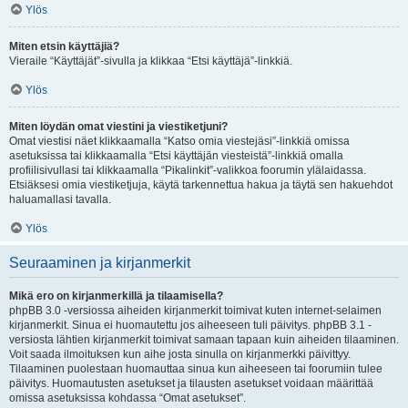
Ylös
Miten etsin käyttäjiä?
Vieraile “Käyttäjät”-sivulla ja klikkaa “Etsi käyttäjä”-linkkiä.
Ylös
Miten löydän omat viestini ja viestiketjuni?
Omat viestisi näet klikkaamalla “Katso omia viestejäsi”-linkkiä omissa
asetuksissa tai klikkaamalla “Etsi käyttäjän viesteistä”-linkkiä omalla
profiilisivullasi tai klikkaamalla “Pikalinkit”-valikkoa foorumin ylälaidassa.
Etsiäksesi omia viestiketjuja, käytä tarkennettua hakua ja täytä sen hakuehdot
haluamallasi tavalla.
Ylös
Seuraaminen ja kirjanmerkit
Mikä ero on kirjanmerkillä ja tilaamisella?
phpBB 3.0 -versiossa aiheiden kirjanmerkit toimivat kuten internet-selaimen
kirjanmerkit. Sinua ei huomautettu jos aiheeseen tuli päivitys. phpBB 3.1 -
versiosta lähtien kirjanmerkit toimivat samaan tapaan kuin aiheiden tilaaminen.
Voit saada ilmoituksen kun aihe josta sinulla on kirjanmerkki päivittyy.
Tilaaminen puolestaan huomauttaa sinua kun aiheeseen tai foorumiin tulee
päivitys. Huomautusten asetukset ja tilausten asetukset voidaan määrittää
omissa asetuksissa kohdassa “Omat asetukset”.