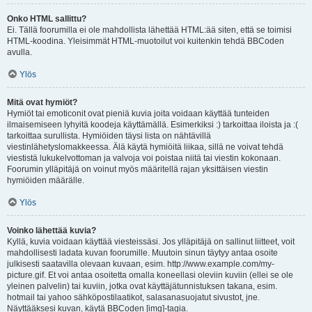
Onko HTML sallittu?
Ei. Tällä foorumilla ei ole mahdollista lähettää HTML:ää siten, että se toimisi
HTML-koodina. Yleisimmät HTML-muotoilut voi kuitenkin tehdä BBCoden
avulla.
Ylös
Mitä ovat hymiöt?
Hymiöt tai emoticonit ovat pieniä kuvia joita voidaan käyttää tunteiden
ilmaisemiseen lyhyitä koodeja käyttämällä. Esimerkiksi :) tarkoittaa iloista ja :(
tarkoittaa surullista. Hymiöiden täysi lista on nähtävillä
viestinlähetyslomakkeessa. Älä käytä hymiöitä liikaa, sillä ne voivat tehdä
viestistä lukukelvottoman ja valvoja voi poistaa niitä tai viestin kokonaan.
Foorumin ylläpitäjä on voinut myös määritellä rajan yksittäisen viestin
hymiöiden määrälle.
Ylös
Voinko lähettää kuvia?
Kyllä, kuvia voidaan käyttää viesteissäsi. Jos ylläpitäjä on sallinut liitteet, voit
mahdollisesti ladata kuvan foorumille. Muutoin sinun täytyy antaa osoite
julkisesti saatavilla olevaan kuvaan, esim. http://www.example.com/my-
picture.gif. Et voi antaa osoitetta omalla koneellasi oleviin kuviin (ellei se ole
yleinen palvelin) tai kuviin, jotka ovat käyttäjätunnistuksen takana, esim.
hotmail tai yahoo sähköpostilaatikot, salasanasuojatut sivustot, jne.
Näyttääksesi kuvan, käytä BBCoden [img]-tagia.