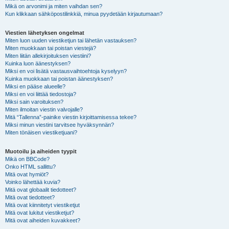
Mikä on arvonimi ja miten vaihdan sen?
Kun klikkaan sähköpostilinkkiä, minua pyydetään kirjautumaan?
Viestien lähetyksen ongelmat
Miten luon uuden viestiketjun tai lähetän vastauksen?
Miten muokkaan tai poistan viestejä?
Miten liitän allekirjoituksen viestiini?
Kuinka luon äänestyksen?
Miksi en voi lisätä vastausvaihtoehtoja kyselyyn?
Kuinka muokkaan tai poistan äänestyksen?
Miksi en pääse alueelle?
Miksi en voi liittää tiedostoja?
Miksi sain varoituksen?
Miten ilmoitan viestin valvojalle?
Mitä “Tallenna”-painike viestin kirjoittamisessa tekee?
Miksi minun viestini tarvitsee hyväksynnän?
Miten tönäisen viestiketjuani?
Muotoilu ja aiheiden tyypit
Mikä on BBCode?
Onko HTML sallittu?
Mitä ovat hymiöt?
Voinko lähettää kuvia?
Mitä ovat globaalit tiedotteet?
Mitä ovat tiedotteet?
Mitä ovat kiinnitetyt viestiketjut
Mitä ovat lukitut viestiketjut?
Mitä ovat aiheiden kuvakkeet?