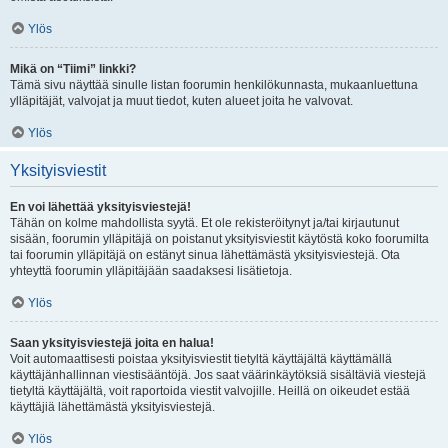
Ylös
Mikä on “Tiimi” linkki?
Tämä sivu näyttää sinulle listan foorumin henkilökunnasta, mukaanluettuna
ylläpitäjät, valvojat ja muut tiedot, kuten alueet joita he valvovat.
Ylös
Yksityisviestit
En voi lähettää yksityisviestejä!
Tähän on kolme mahdollista syytä. Et ole rekisteröitynyt ja/tai kirjautunut
sisään, foorumin ylläpitäjä on poistanut yksityisviestit käytöstä koko foorumilta
tai foorumin ylläpitäjä on estänyt sinua lähettämästä yksityisviestejä. Ota
yhteyttä foorumin ylläpitäjään saadaksesi lisätietoja.
Ylös
Saan yksityisviestejä joita en halua!
Voit automaattisesti poistaa yksityisviestit tietyltä käyttäjältä käyttämällä
käyttäjänhallinnan viestisääntöjä. Jos saat väärinkäytöksiä sisältäviä viestejä
tietyltä käyttäjältä, voit raportoida viestit valvojille. Heillä on oikeudet estää
käyttäjiä lähettämästä yksityisviestejä.
Ylös