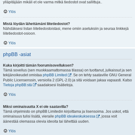
ylläpitäjään mikäli et ole varma mitkä tiedostot ovat sallittuja..
Ylös
Mistä löydän lähettämäni liitetiedostot?
Nähdäksesi listan liitetiedostoistasi, mene omiin asetuksiin ja seuraa linkkejä
liitetiedostot-osioon.
Ylös
phpBB -asiat
Kuka kirjoitti tämän foorumisovelluksen?
Tämä sovellus (sen muokkaamattomassa tilassa) on tuottanut, julkaissut ja sen
tekijänoikeudet omistaa
phpBB Limited
. Se on tehty saataville GNU General
Public Licensenssin, versiolla 2 (GPL-2.0) ja sitä voidaan jakaa vapaasti. Katso
Tietoja phpBB:stä
saadaksesi lisätietoja.
Ylös
Miksi ominaisuutta X ei ole saatavilla?
Tämä ohjelmisto on phpBB Limitedin kirjoittama ja lisensoima. Jos uskot, että
ominaisuus tulisi lisätä, vieraile
phpBB ideakeskuksessa
, jossa voit
äänestää olemassa olevia ideoita tai lähettää uuden.
Ylös