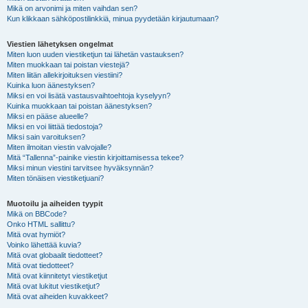
Mikä on arvonimi ja miten vaihdan sen?
Kun klikkaan sähköpostilinkkiä, minua pyydetään kirjautumaan?
Viestien lähetyksen ongelmat
Miten luon uuden viestiketjun tai lähetän vastauksen?
Miten muokkaan tai poistan viestejä?
Miten liitän allekirjoituksen viestiini?
Kuinka luon äänestyksen?
Miksi en voi lisätä vastausvaihtoehtoja kyselyyn?
Kuinka muokkaan tai poistan äänestyksen?
Miksi en pääse alueelle?
Miksi en voi liittää tiedostoja?
Miksi sain varoituksen?
Miten ilmoitan viestin valvojalle?
Mitä “Tallenna”-painike viestin kirjoittamisessa tekee?
Miksi minun viestini tarvitsee hyväksynnän?
Miten tönäisen viestiketjuani?
Muotoilu ja aiheiden tyypit
Mikä on BBCode?
Onko HTML sallittu?
Mitä ovat hymiöt?
Voinko lähettää kuvia?
Mitä ovat globaalit tiedotteet?
Mitä ovat tiedotteet?
Mitä ovat kiinnitetyt viestiketjut
Mitä ovat lukitut viestiketjut?
Mitä ovat aiheiden kuvakkeet?