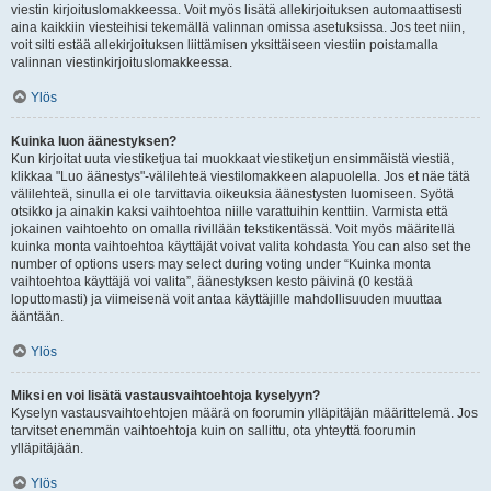
viestin kirjoituslomakkeessa. Voit myös lisätä allekirjoituksen automaattisesti
aina kaikkiin viesteihisi tekemällä valinnan omissa asetuksissa. Jos teet niin,
voit silti estää allekirjoituksen liittämisen yksittäiseen viestiin poistamalla
valinnan viestinkirjoituslomakkeessa.
Ylös
Kuinka luon äänestyksen?
Kun kirjoitat uuta viestiketjua tai muokkaat viestiketjun ensimmäistä viestiä,
klikkaa "Luo äänestys"-välilehteä viestilomakkeen alapuolella. Jos et näe tätä
välilehteä, sinulla ei ole tarvittavia oikeuksia äänestysten luomiseen. Syötä
otsikko ja ainakin kaksi vaihtoehtoa niille varattuihin kenttiin. Varmista että
jokainen vaihtoehto on omalla rivillään tekstikentässä. Voit myös määritellä
kuinka monta vaihtoehtoa käyttäjät voivat valita kohdasta You can also set the
number of options users may select during voting under “Kuinka monta
vaihtoehtoa käyttäjä voi valita”, äänestyksen kesto päivinä (0 kestää
loputtomasti) ja viimeisenä voit antaa käyttäjille mahdollisuuden muuttaa
ääntään.
Ylös
Miksi en voi lisätä vastausvaihtoehtoja kyselyyn?
Kyselyn vastausvaihtoehtojen määrä on foorumin ylläpitäjän määrittelemä. Jos
tarvitset enemmän vaihtoehtoja kuin on sallittu, ota yhteyttä foorumin
ylläpitäjään.
Ylös