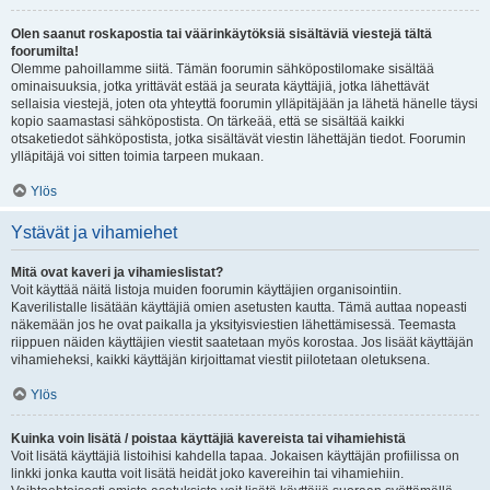
Olen saanut roskapostia tai väärinkäytöksiä sisältäviä viestejä tältä
foorumilta!
Olemme pahoillamme siitä. Tämän foorumin sähköpostilomake sisältää
ominaisuuksia, jotka yrittävät estää ja seurata käyttäjiä, jotka lähettävät
sellaisia viestejä, joten ota yhteyttä foorumin ylläpitäjään ja lähetä hänelle täysi
kopio saamastasi sähköpostista. On tärkeää, että se sisältää kaikki
otsaketiedot sähköpostista, jotka sisältävät viestin lähettäjän tiedot. Foorumin
ylläpitäjä voi sitten toimia tarpeen mukaan.
Ylös
Ystävät ja vihamiehet
Mitä ovat kaveri ja vihamieslistat?
Voit käyttää näitä listoja muiden foorumin käyttäjien organisointiin.
Kaverilistalle lisätään käyttäjiä omien asetusten kautta. Tämä auttaa nopeasti
näkemään jos he ovat paikalla ja yksityisviestien lähettämisessä. Teemasta
riippuen näiden käyttäjien viestit saatetaan myös korostaa. Jos lisäät käyttäjän
vihamieheksi, kaikki käyttäjän kirjoittamat viestit piilotetaan oletuksena.
Ylös
Kuinka voin lisätä / poistaa käyttäjiä kavereista tai vihamiehistä
Voit lisätä käyttäjiä listoihisi kahdella tapaa. Jokaisen käyttäjän profiilissa on
linkki jonka kautta voit lisätä heidät joko kavereihin tai vihamiehiin.