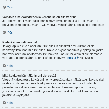
Ylös
Vaihdoin aikavyöhykkeen ja kellonaika on silti väärin!
Jos olet varmasti valinnut oikean aikavyöhykkeen ja aika on silti väärin, on
palvelimen kellonaika väärin. Ota yhteyttä ylläpitäjään korjataksesi ongelman.
Ylös
Kieleni ei ole valittavana!
Joko ylläpitäjä ei ole asentanut kielellesi kielipakettia tai kukaan ei ole
kääntänyt tätä foorumia kielellesi. Kokeile pyytää foorumin ylläpitäjältä, josko
hän voisi asentaa tarvitsemasi kielipaketin. Jos kielipakettia ei ole olemassa,
voit luoda uuden käännöksen. Lisätietoja löytyy
phpBB
®:n sivuilta.
Ylös
Mitä kuvia on käyttäjänimeni vieressä?
Viestejä katsottaessa käyttäjänimen vieressä saattaa näkyä kaksi kuvaa. Yksi
niistä voi olla arvonimeesi liitetty kuva esimerkiksi tähtien, laatikoiden tai
pisteiden muodossa viestimäärästäsi tai statuksestasi riippuen. Toinen,
yleensä isompi kuva on avatar ja on yleensä uniikki tai henkilökohtainen
jokaisella käyttäjällä.
Ylös