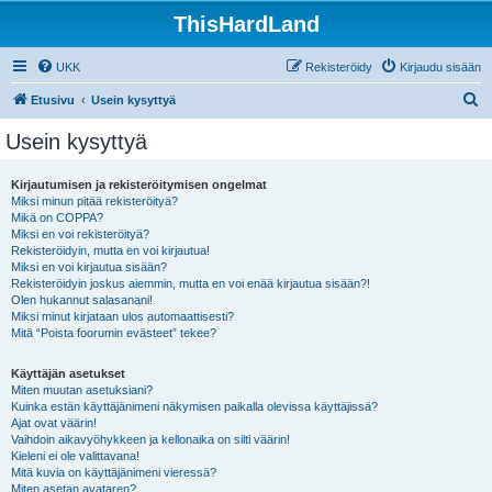
ThisHardLand
UKK
Rekisteröidy
Kirjaudu sisään
E
Etusivu
Usein kysyttyä
t
Usein kysyttyä
s
i
Kirjautumisen ja rekisteröitymisen ongelmat
Miksi minun pitää rekisteröityä?
Mikä on COPPA?
Miksi en voi rekisteröityä?
Rekisteröidyin, mutta en voi kirjautua!
Miksi en voi kirjautua sisään?
Rekisteröidyin joskus aiemmin, mutta en voi enää kirjautua sisään?!
Olen hukannut salasanani!
Miksi minut kirjataan ulos automaattisesti?
Mitä “Poista foorumin evästeet” tekee?
Käyttäjän asetukset
Miten muutan asetuksiani?
Kuinka estän käyttäjänimeni näkymisen paikalla olevissa käyttäjissä?
Ajat ovat väärin!
Vaihdoin aikavyöhykkeen ja kellonaika on silti väärin!
Kieleni ei ole valittavana!
Mitä kuvia on käyttäjänimeni vieressä?
Miten asetan avataren?