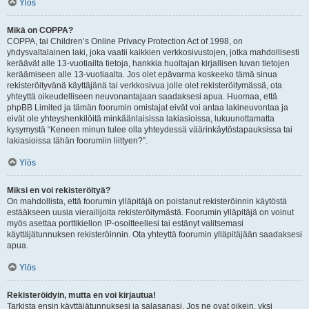
Ylös
Mikä on COPPA?
COPPA, tai Children’s Online Privacy Protection Act of 1998, on
yhdysvaltalainen laki, joka vaatii kaikkien verkkosivustojen, jotka mahdollisesti
keräävät alle 13-vuotiailta tietoja, hankkia huoltajan kirjallisen luvan tietojen
keräämiseen alle 13-vuotiaalta. Jos olet epävarma koskeeko tämä sinua
rekisteröityvänä käyttäjänä tai verkkosivua jolle olet rekisteröitymässä, ota
yhteyttä oikeudelliseen neuvonantajaan saadaksesi apua. Huomaa, että
phpBB Limited ja tämän foorumin omistajat eivät voi antaa lakineuvontaa ja
eivät ole yhteyshenkilöitä minkäänlaisissa lakiasioissa, lukuunottamatta
kysymystä “Keneen minun tulee olla yhteydessä väärinkäytöstapauksissa tai
lakiasioissa tähän foorumiin liittyen?”.
Ylös
Miksi en voi rekisteröityä?
On mahdollista, että foorumin ylläpitäjä on poistanut rekisteröinnin käytöstä
estääkseen uusia vierailijoita rekisteröitymästä. Foorumin ylläpitäjä on voinut
myös asettaa porttikiellon IP-osoitteellesi tai estänyt valitsemasi
käyttäjätunnuksen rekisteröinnin. Ota yhteyttä foorumin ylläpitäjään saadaksesi
apua.
Ylös
Rekisteröidyin, mutta en voi kirjautua!
Tarkista ensin käyttäjätunnuksesi ja salasanasi. Jos ne ovat oikein, yksi