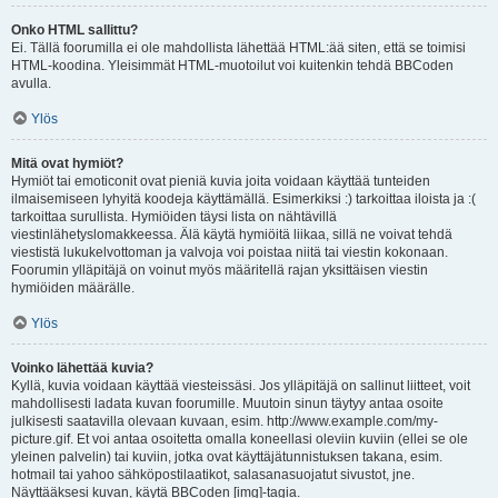
Onko HTML sallittu?
Ei. Tällä foorumilla ei ole mahdollista lähettää HTML:ää siten, että se toimisi
HTML-koodina. Yleisimmät HTML-muotoilut voi kuitenkin tehdä BBCoden
avulla.
Ylös
Mitä ovat hymiöt?
Hymiöt tai emoticonit ovat pieniä kuvia joita voidaan käyttää tunteiden
ilmaisemiseen lyhyitä koodeja käyttämällä. Esimerkiksi :) tarkoittaa iloista ja :(
tarkoittaa surullista. Hymiöiden täysi lista on nähtävillä
viestinlähetyslomakkeessa. Älä käytä hymiöitä liikaa, sillä ne voivat tehdä
viestistä lukukelvottoman ja valvoja voi poistaa niitä tai viestin kokonaan.
Foorumin ylläpitäjä on voinut myös määritellä rajan yksittäisen viestin
hymiöiden määrälle.
Ylös
Voinko lähettää kuvia?
Kyllä, kuvia voidaan käyttää viesteissäsi. Jos ylläpitäjä on sallinut liitteet, voit
mahdollisesti ladata kuvan foorumille. Muutoin sinun täytyy antaa osoite
julkisesti saatavilla olevaan kuvaan, esim. http://www.example.com/my-
picture.gif. Et voi antaa osoitetta omalla koneellasi oleviin kuviin (ellei se ole
yleinen palvelin) tai kuviin, jotka ovat käyttäjätunnistuksen takana, esim.
hotmail tai yahoo sähköpostilaatikot, salasanasuojatut sivustot, jne.
Näyttääksesi kuvan, käytä BBCoden [img]-tagia.