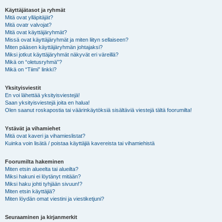
Käyttäjätasot ja ryhmät
Mitä ovat ylläpitäjät?
Mitä ovatr valvojat?
Mitä ovat käyttäjäryhmät?
Missä ovat käyttäjäryhmät ja miten liityn sellaiseen?
Miten pääsen käyttäjäryhmän johtajaksi?
Miksi jotkut käyttäjäryhmät näkyvät eri väreillä?
Mikä on “oletusryhmä”?
Mikä on “Tiimi” linkki?
Yksityisviestit
En voi lähettää yksityisviestejä!
Saan yksityisviestejä joita en halua!
Olen saanut roskapostia tai väärinkäytöksiä sisältäviä viestejä tältä foorumilta!
Ystävät ja vihamiehet
Mitä ovat kaveri ja vihamieslistat?
Kuinka voin lisätä / poistaa käyttäjiä kavereista tai vihamiehistä
Foorumilta hakeminen
Miten etsin alueelta tai alueilta?
Miksi hakuni ei löytänyt mitään?
Miksi haku johti tyhjään sivuun!?
Miten etsin käyttäjiä?
Miten löydän omat viestini ja viestiketjuni?
Seuraaminen ja kirjanmerkit