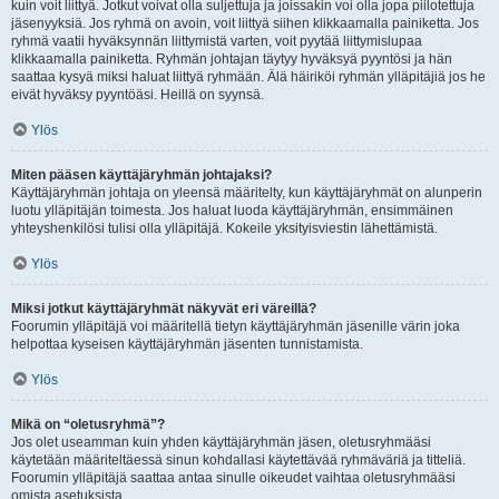
kuin voit liittyä. Jotkut voivat olla suljettuja ja joissakin voi olla jopa piilotettuja
jäsenyyksiä. Jos ryhmä on avoin, voit liittyä siihen klikkaamalla painiketta. Jos
ryhmä vaatii hyväksynnän liittymistä varten, voit pyytää liittymislupaa
klikkaamalla painiketta. Ryhmän johtajan täytyy hyväksyä pyyntösi ja hän
saattaa kysyä miksi haluat liittyä ryhmään. Älä häiriköi ryhmän ylläpitäjiä jos he
eivät hyväksy pyyntöäsi. Heillä on syynsä.
Ylös
Miten pääsen käyttäjäryhmän johtajaksi?
Käyttäjäryhmän johtaja on yleensä määritelty, kun käyttäjäryhmät on alunperin
luotu ylläpitäjän toimesta. Jos haluat luoda käyttäjäryhmän, ensimmäinen
yhteyshenkilösi tulisi olla ylläpitäjä. Kokeile yksityisviestin lähettämistä.
Ylös
Miksi jotkut käyttäjäryhmät näkyvät eri väreillä?
Foorumin ylläpitäjä voi määritellä tietyn käyttäjäryhmän jäsenille värin joka
helpottaa kyseisen käyttäjäryhmän jäsenten tunnistamista.
Ylös
Mikä on “oletusryhmä”?
Jos olet useamman kuin yhden käyttäjäryhmän jäsen, oletusryhmääsi
käytetään määriteltäessä sinun kohdallasi käytettävää ryhmäväriä ja titteliä.
Foorumin ylläpitäjä saattaa antaa sinulle oikeudet vaihtaa oletusryhmääsi
omista asetuksista.