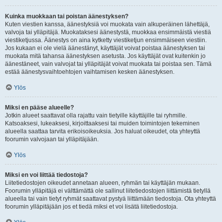
Kuinka muokkaan tai poistan äänestyksen?
Kuten viestien kanssa, äänestyksiä voi muokata vain alkuperäinen lähettäjä,
valvoja tai ylläpitäjä. Muokataksesi äänestystä, muokkaa ensimmäistä viestiä
viestiketjussa. Äänestys on aina kytketty viestiketjun ensimmäiseen viestiin.
Jos kukaan ei ole vielä äänestänyt, käyttäjät voivat poistaa äänestyksen tai
muokata mitä tahansa äänestyksen asetusta. Jos käyttäjät ovat kuitenkin jo
äänestäneet, vain valvojat tai ylläpitäjät voivat muokata tai poistaa sen. Tämä
estää äänestysvaihtoehtojen vaihtamisen kesken äänestyksen.
Ylös
Miksi en pääse alueelle?
Jotkin alueet saattavat olla rajattu vain tietyille käyttäjille tai ryhmille.
Katsoaksesi, lukeaksesi, kirjoittaaksesi tai muiden toimintojen tekeminen
alueella saattaa tarvita erikoisoikeuksia. Jos haluat oikeudet, ota yhteyttä
foorumin valvojaan tai ylläpitäjään.
Ylös
Miksi en voi liittää tiedostoja?
Liitetiedostojen oikeudet annetaan alueen, ryhmän tai käyttäjän mukaan.
Foorumin ylläpitäjä ei välttämättä ole sallinut liitetiedostojen liittämistä tietyllä
alueella tai vain tietyt ryhmät saattavat pystyä liittämään tiedostoja. Ota yhteyttä
foorumin ylläpitäjään jos et tiedä miksi et voi lisätä liitetiedostoja.