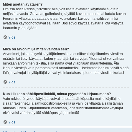
Miten asetan avataren?
Omissa asetuksissa, “Profiilin” alla, voit lisätä avataren käyttämällä jotain
neljästä tavasta: Gravatar, galleriasta, käyttää kuvaa muualta tai ladata kuvan.
Foorumin ylläpitäjä päättää otetaanko avataret käyttöön ja valitsee mitkä
avatarien käyttöönottotavat sallitaan. Jos et voi käyttää avataria, ota yhteyttä
foorumin ylläpitäjään.
Ylös
Mikä on arvonimi ja miten vaihdan sen?
Arvonimet, jotka näkyvät käyttäjänimesi alla osoittavat kirjoittamiesi viestien
määrän tai tietyt käyttäjät, kuten ylläpitäjät tai valvojat. Yleensä et voi vaihtaa
minkään arvonimen tekstiä, sillä nämä ovat ylläpitäjän määrittelemiä. Älä
kirjoita viestejä vain parantaaksesi arvonimeäsi. Useimmat foorumit eivät siedä
tätä ja valvojat tai ylläpitäjät voivat yksinkertaisesti pienentää viestilaskuriasi.
Ylös
Kun klikkaan sähköpostilinkkiä, minua pyydetään kirjautumaan?
Vain rekisteröityneet käyttäjät voivat lähettää sähköpostia muille käyttäjille
sisäänrakennetulla sähköpostilomakkeella ja vain jos ylläpitäjä sallii tämän
ominaisuuden. Kirjautuminen vaaditaan, jotta tunnistautumattomat käyttäjät
eivät voisi väärinkäyttää sähköpostijärjestelmää.
Ylös