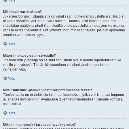
Ylös
Miksi sain varoituksen?
Jokaisen foorumin ylläpitäjällä on omat säännöt heidän sivustollensa. Jos olet
rikkonut sääntöä, voit saada varoituksen. Huomioi, että tämä on foorumin
ylläpitäjän päätös ja phpBB Limitedillä ei ole sivustolla annettavien varoitusten
kanssa mitään tekemistä. Ota yhteyttä foorumin ylläpitäjään, jos olet epävarma
annetun varoituksen syystä.
Ylös
Miten ilmoitan viestin valvojalle?
Jos foorumin ylläpitäjä on sallinut sen, sinun pitäisi nähdä raportointipainike
viestin yhteydessä. Tämän klikkaaminen vie sinut viestin raportoinnin
vaiheiden läpi.
Ylös
Mitä “Tallenna”-painike viestin kirjoittamisessa tekee?
Tämän avulla on mahdollista tallentaa luonnoksia, jotka voit kirjoittaa loppuun
ja lähettää myöhemmin. Avataksesi tallennetun luonnoksen, vieraile komissa
asetuksissa.
Ylös
Miksi minun viestini tarvitsee hyväksynnän?