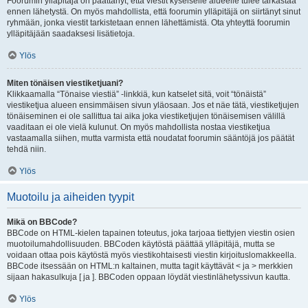
Foorumin ylläpitäjä on päättänyt, että viestit kyseiselle alueelle tulee tarkastaa
ennen lähetystä. On myös mahdollista, että foorumin ylläpitäjä on siirtänyt sinut
ryhmään, jonka viestit tarkistetaan ennen lähettämistä. Ota yhteyttä foorumin
ylläpitäjään saadaksesi lisätietoja.
Ylös
Miten tönäisen viestiketjuani?
Klikkaamalla “Tönaise viestiä” -linkkiä, kun katselet sitä, voit “tönäistä”
viestiketjua alueen ensimmäisen sivun yläosaan. Jos et näe tätä, viestiketjujen
tönäiseminen ei ole sallittua tai aika joka viestiketjujen tönäisemisen välillä
vaaditaan ei ole vielä kulunut. On myös mahdollista nostaa viestiketjua
vastaamalla siihen, mutta varmista että noudatat foorumin sääntöjä jos päätät
tehdä niin.
Ylös
Muotoilu ja aiheiden tyypit
Mikä on BBCode?
BBCode on HTML-kielen tapainen toteutus, joka tarjoaa tiettyjen viestin osien
muotoilumahdollisuuden. BBCoden käytöstä päättää ylläpitäjä, mutta se
voidaan ottaa pois käytöstä myös viestikohtaisesti viestin kirjoituslomakkeella.
BBCode itsessään on HTML:n kaltainen, mutta tagit käyttävät < ja > merkkien
sijaan hakasulkuja [ ja ]. BBCoden oppaan löydät viestinlähetyssivun kautta.
Ylös