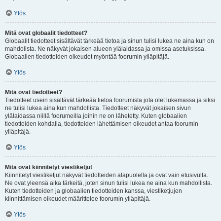
Ylös
Mitä ovat globaalit tiedotteet?
Globaalit tiedotteet sisältävät tärkeää tietoa ja sinun tulisi lukea ne aina kun on
mahdolista. Ne näkyvät jokaisen alueen ylälaidassa ja omissa asetuksissa.
Globaalien tiedotteiden oikeudet myöntää foorumin ylläpitäjä.
Ylös
Mitä ovat tiedotteet?
Tiedotteet usein sisältävät tärkeää tietoa foorumista jota olet lukemassa ja siksi
ne tulisi lukea aina kun mahdollista. Tiedotteet näkyvät jokaisen sivun
ylälaidassa niillä foorumeilla joihin ne on lähetetty. Kuten globaalien
tiedotteiden kohdalla, tiedotteiden lähettämisen oikeudet antaa foorumin
ylläpitäjä.
Ylös
Mitä ovat kiinnitetyt viestiketjut
Kiinnitetyt viestiketjut näkyvät tiedotteiden alapuolella ja ovat vain etusivulla.
Ne ovat yleensä aika tärkeitä, joten sinun tulisi lukea ne aina kun mahdollista.
Kuten tiedotteiden ja globaalien tiedotteiden kanssa, viestiketjujen
kiinnittämisen oikeudet määrittelee foorumin ylläpitäjä.
Ylös