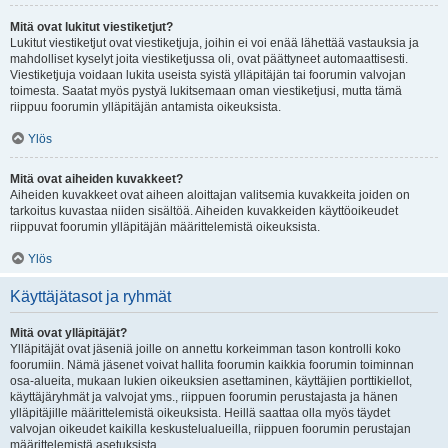
Mitä ovat lukitut viestiketjut?
Lukitut viestiketjut ovat viestiketjuja, joihin ei voi enää lähettää vastauksia ja
mahdolliset kyselyt joita viestiketjussa oli, ovat päättyneet automaattisesti.
Viestiketjuja voidaan lukita useista syistä ylläpitäjän tai foorumin valvojan
toimesta. Saatat myös pystyä lukitsemaan oman viestiketjusi, mutta tämä
riippuu foorumin ylläpitäjän antamista oikeuksista.
Ylös
Mitä ovat aiheiden kuvakkeet?
Aiheiden kuvakkeet ovat aiheen aloittajan valitsemia kuvakkeita joiden on
tarkoitus kuvastaa niiden sisältöä. Aiheiden kuvakkeiden käyttöoikeudet
riippuvat foorumin ylläpitäjän määrittelemistä oikeuksista.
Ylös
Käyttäjätasot ja ryhmät
Mitä ovat ylläpitäjät?
Ylläpitäjät ovat jäseniä joille on annettu korkeimman tason kontrolli koko
foorumiin. Nämä jäsenet voivat hallita foorumin kaikkia foorumin toiminnan
osa-alueita, mukaan lukien oikeuksien asettaminen, käyttäjien porttikiellot,
käyttäjäryhmät ja valvojat yms., riippuen foorumin perustajasta ja hänen
ylläpitäjille määrittelemistä oikeuksista. Heillä saattaa olla myös täydet
valvojan oikeudet kaikilla keskustelualueilla, riippuen foorumin perustajan
määrittelemistä asetuksista.