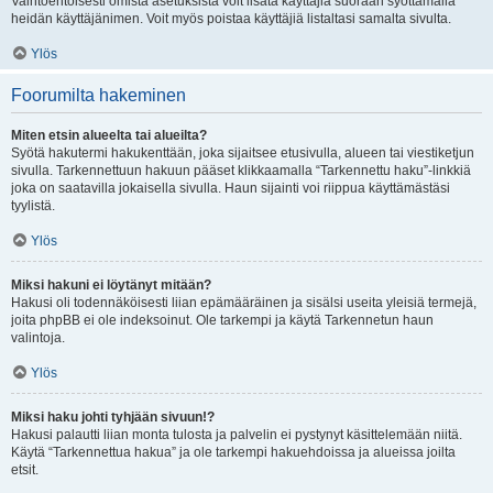
Vaihtoehtoisesti omista asetuksista voit lisätä käyttäjiä suoraan syöttämällä
heidän käyttäjänimen. Voit myös poistaa käyttäjiä listaltasi samalta sivulta.
Ylös
Foorumilta hakeminen
Miten etsin alueelta tai alueilta?
Syötä hakutermi hakukenttään, joka sijaitsee etusivulla, alueen tai viestiketjun
sivulla. Tarkennettuun hakuun pääset klikkaamalla “Tarkennettu haku”-linkkiä
joka on saatavilla jokaisella sivulla. Haun sijainti voi riippua käyttämästäsi
tyylistä.
Ylös
Miksi hakuni ei löytänyt mitään?
Hakusi oli todennäköisesti liian epämääräinen ja sisälsi useita yleisiä termejä,
joita phpBB ei ole indeksoinut. Ole tarkempi ja käytä Tarkennetun haun
valintoja.
Ylös
Miksi haku johti tyhjään sivuun!?
Hakusi palautti liian monta tulosta ja palvelin ei pystynyt käsittelemään niitä.
Käytä “Tarkennettua hakua” ja ole tarkempi hakuehdoissa ja alueissa joilta
etsit.