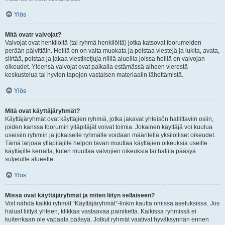
Ylös
Mitä ovatr valvojat?
Valvojat ovat henkilöitä (tai ryhmä henkilöitä) jotka katsovat foorumeiden
perään päivittäin. Heillä on on valta muokata ja poistaa viestejä ja lukita, avata,
siirtää, poistaa ja jakaa viestiketjuja niillä alueilla joissa heillä on valvojan
oikeudet. Yleensä valvojat ovat paikalla estämässä aiheen vierestä
keskustelua tai hyvien tapojen vastaisen materiaalin lähettämistä.
Ylös
Mitä ovat käyttäjäryhmät?
Käyttäjäryhmät ovat käyttäjien ryhmiä, jotka jakavat yhteisön hallittaviin osiin,
joiden kanssa foorumin ylläpitäjät voivat toimia. Jokainen käyttäjä voi kuulua
useisiin ryhmiin ja jokaiselle ryhmälle voidaan määritellä yksilölliset oikeudet.
Tämä tarjoaa ylläpitäjille helpon tavan muuttaa käyttäjien oikeuksia useille
käyttäjille kerralla, kuten muuttaa valvojien oikeuksia tai hallita pääsyä
suljetulle alueelle.
Ylös
Missä ovat käyttäjäryhmät ja miten liityn sellaiseen?
Voit nähdä kaikki ryhmät “Käyttäjäryhmät”-linkin kautta omissa asetuksissa. Jos
haluat liittyä yhteen, klikkaa vastaavaa painiketta. Kaikissa ryhmissä ei
kuitenkaan ole vapaata pääsyä. Jotkut ryhmät vaativat hyväksynnän ennen