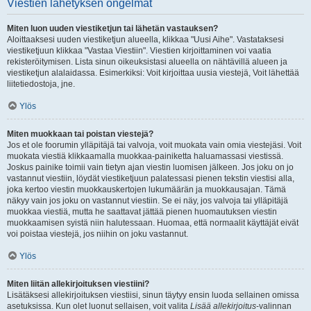
Viestien lähetyksen ongelmat
Miten luon uuden viestiketjun tai lähetän vastauksen?
Aloittaaksesi uuden viestiketjun alueella, klikkaa "Uusi Aihe". Vastataksesi
viestiketjuun klikkaa "Vastaa Viestiin". Viestien kirjoittaminen voi vaatia
rekisteröitymisen. Lista sinun oikeuksistasi alueella on nähtävillä alueen ja
viestiketjun alalaidassa. Esimerkiksi: Voit kirjoittaa uusia viestejä, Voit lähettää
liitetiedostoja, jne.
Ylös
Miten muokkaan tai poistan viestejä?
Jos et ole foorumin ylläpitäjä tai valvoja, voit muokata vain omia viestejäsi. Voit
muokata viestiä klikkaamalla muokkaa-painiketta haluamassasi viestissä.
Joskus painike toimii vain tietyn ajan viestin luomisen jälkeen. Jos joku on jo
vastannut viestiin, löydät viestiketjuun palatessasi pienen tekstin viestisi alla,
joka kertoo viestin muokkauskertojen lukumäärän ja muokkausajan. Tämä
näkyy vain jos joku on vastannut viestiin. Se ei näy, jos valvoja tai ylläpitäjä
muokkaa viestiä, mutta he saattavat jättää pienen huomautuksen viestin
muokkaamisen syistä niin halutessaan. Huomaa, että normaalit käyttäjät eivät
voi poistaa viestejä, jos niihin on joku vastannut.
Ylös
Miten liitän allekirjoituksen viestiini?
Lisätäksesi allekirjoituksen viestiisi, sinun täytyy ensin luoda sellainen omissa
asetuksissa. Kun olet luonut sellaisen, voit valita
Lisää allekirjoitus
-valinnan