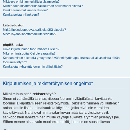
Mikä ero on kirjanmerkillä ja tilaamisella?
Kuinka teen kirjanmerkin tai seuraan haluamaani aihetta?
Kuinka tilaan haluamani alueen?
Kuinka poistan tilaukseni?
Liitetiedostot
Mitkä liitetiedostot ovat sallittuja tällä alueella?
Mistä löydän lähettämäni liitetiedostot?
phpBB -asiat
Kuka kirjoitti tämän foorumisovelluksen?
Miksi ominaisuutta X ei ole saatavilla?
Keneen minun tulee olla yhteydessä väärinkäytöstapauksissa tai lakiasioissa tähän
foorumiin liittyen?
Kuinka otan yhteyttä foorumin ylläpitäjään?
Kirjautumisen ja rekisteröitymisen ongelmat
Miksi minun pitää rekisteröityä?
Sinun ei välttämättä tarvitse, riippuu foorumin ylläpitäjästä, tarvitaanko
foorumilla kirjoittamiseen rekisteröitymistä. Rekisteröityminen voi kuitenkin
antaa sinulle lisää ominaisuuksia käyttöön, jotka eivät ole vieraiden
käytettävissä. Näitä ovat mm. avatar-kuvan määrittely, yksityisviestit,
sähköpostien lähettäminen muille käyttäjille, käyttäjäryhmien jäsenyys jne.
Siihen menee aikaa vain muutamia hetkiä, joten se on suositeltavaa.