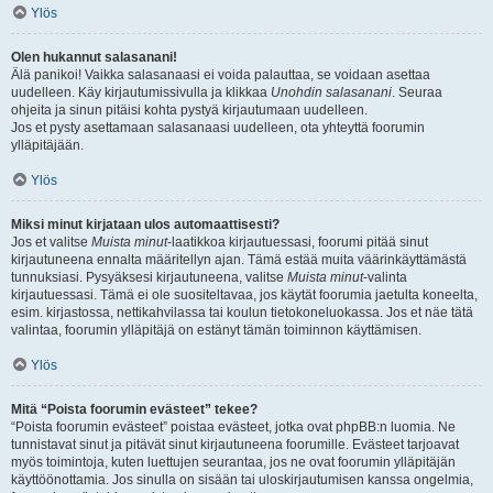
Ylös
Olen hukannut salasanani!
Älä panikoi! Vaikka salasanaasi ei voida palauttaa, se voidaan asettaa
uudelleen. Käy kirjautumissivulla ja klikkaa
Unohdin salasanani
. Seuraa
ohjeita ja sinun pitäisi kohta pystyä kirjautumaan uudelleen.
Jos et pysty asettamaan salasanaasi uudelleen, ota yhteyttä foorumin
ylläpitäjään.
Ylös
Miksi minut kirjataan ulos automaattisesti?
Jos et valitse
Muista minut
-laatikkoa kirjautuessasi, foorumi pitää sinut
kirjautuneena ennalta määritellyn ajan. Tämä estää muita väärinkäyttämästä
tunnuksiasi. Pysyäksesi kirjautuneena, valitse
Muista minut
-valinta
kirjautuessasi. Tämä ei ole suositeltavaa, jos käytät foorumia jaetulta koneelta,
esim. kirjastossa, nettikahvilassa tai koulun tietokoneluokassa. Jos et näe tätä
valintaa, foorumin ylläpitäjä on estänyt tämän toiminnon käyttämisen.
Ylös
Mitä “Poista foorumin evästeet” tekee?
“Poista foorumin evästeet” poistaa evästeet, jotka ovat phpBB:n luomia. Ne
tunnistavat sinut ja pitävät sinut kirjautuneena foorumille. Evästeet tarjoavat
myös toimintoja, kuten luettujen seurantaa, jos ne ovat foorumin ylläpitäjän
käyttöönottamia. Jos sinulla on sisään tai uloskirjautumisen kanssa ongelmia,