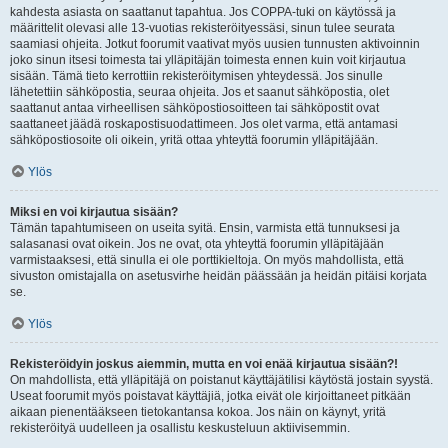
kahdesta asiasta on saattanut tapahtua. Jos COPPA-tuki on käytössä ja
määrittelit olevasi alle 13-vuotias rekisteröityessäsi, sinun tulee seurata
saamiasi ohjeita. Jotkut foorumit vaativat myös uusien tunnusten aktivoinnin
joko sinun itsesi toimesta tai ylläpitäjän toimesta ennen kuin voit kirjautua
sisään. Tämä tieto kerrottiin rekisteröitymisen yhteydessä. Jos sinulle
lähetettiin sähköpostia, seuraa ohjeita. Jos et saanut sähköpostia, olet
saattanut antaa virheellisen sähköpostiosoitteen tai sähköpostit ovat
saattaneet jäädä roskapostisuodattimeen. Jos olet varma, että antamasi
sähköpostiosoite oli oikein, yritä ottaa yhteyttä foorumin ylläpitäjään.
Ylös
Miksi en voi kirjautua sisään?
Tämän tapahtumiseen on useita syitä. Ensin, varmista että tunnuksesi ja
salasanasi ovat oikein. Jos ne ovat, ota yhteyttä foorumin ylläpitäjään
varmistaaksesi, että sinulla ei ole porttikieltoja. On myös mahdollista, että
sivuston omistajalla on asetusvirhe heidän päässään ja heidän pitäisi korjata
se.
Ylös
Rekisteröidyin joskus aiemmin, mutta en voi enää kirjautua sisään?!
On mahdollista, että ylläpitäjä on poistanut käyttäjätilisi käytöstä jostain syystä.
Useat foorumit myös poistavat käyttäjiä, jotka eivät ole kirjoittaneet pitkään
aikaan pienentääkseen tietokantansa kokoa. Jos näin on käynyt, yritä
rekisteröityä uudelleen ja osallistu keskusteluun aktiivisemmin.