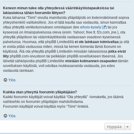
Keneen minun tulee olla yhteydessä väärinkäytöstapauksissa tai
lakiasioissa tähän foorumiin liittyen?
Kuka tahansa “Tiimi”-sivulla mainituista ylläpitäjistä on todennäköisesti sopiva
yhteyshenkilö valituksillesi. Jos et tätä kautta saa vastausta, sinun kannattaa
ottaa yhteyttä verkkotunnuksen omistajaan (tee
whois-kysely
) tai jos
kyseessä on ilmaispalvelussa oleva (esim. Yahoo!, free.fr, f2s.com, jne.), ota
yhteyttä ylläpitoon tai väärinkäytöksistä vastaavaan osastoon kyseisessä
palvelussa. Huomaa, että phpBB Limitedillä
ei ole lainkaan toimivaltaa
ja sitä
ei voida pitää vastuussa miten, missä tai kenen toimesta tämä foorumi on
käytössä. Älä ota yhteyttä phpBB Limitediin missään lakiasioissa
jotka eivät
liity
phpBB.com-sivustoon tai pelkkään phpBB-sovellukseen itseensä. Jos
lähetät sähköpostia phpBB Limitedille
mistään kolmannen osapuolen
tämän
sovelluksen käytöstä, voit odottaa niukkasanaista vastausta, jos edes
vastausta lainkaan.
Ylös
Kuinka otan yhteyttä foorumin ylläpitäjään?
Kaikki foorumin käyttäjät voivat käyttää “Ota yhteyttä” -lomaketta, jos täämä
vaihtoehto on foorumin ylläpitäjän mahdollistama.
Foorumin käyttäjät voivat käyttää myös “Tiimi”-linkkiä.
Ylös
Hyppää