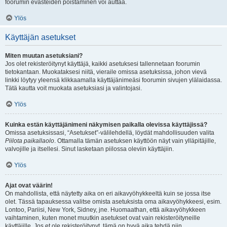
foorumin evästeiden poistaminen voi auttaa.
Ylös
Käyttäjän asetukset
Miten muutan asetuksiani?
Jos olet rekisteröitynyt käyttäjä, kaikki asetuksesi tallennetaan foorumin
tietokantaan. Muokataksesi niitä, vieraile omissa asetuksissa, johon vievä
linkki löytyy yleensä klikkaamalla käyttäjänimeäsi foorumin sivujen ylälaidassa.
Tätä kautta voit muokata asetuksiasi ja valintojasi.
Ylös
Kuinka estän käyttäjänimeni näkymisen paikalla olevissa käyttäjissä?
Omissa asetuksissasi, “Asetukset”-välilehdellä, löydät mahdollisuuden valita
Piilota paikallaolo
. Ottamalla tämän asetuksen käyttöön näyt vain ylläpitäjille,
valvojille ja itsellesi. Sinut lasketaan piilossa oleviin käyttäjiin.
Ylös
Ajat ovat väärin!
On mahdollista, että näytetty aika on eri aikavyöhykkeeltä kuin se jossa itse
olet. Tässä tapauksessa valitse omista asetuksista oma aikavyöhykkeesi, esim.
Lontoo, Pariisi, New York, Sidney, jne. Huomaathan, että aikavyöhykkeen
vaihtaminen, kuten monet muutkin asetukset ovat vain rekisteröityneille
käyttäjille. Jos et ole rekisteröitynyt, tämä on hyvä aika tehdä niin.