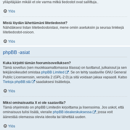
ylläpitäjään mikäli et ole varma mitkä tiedostot ovat sallittuja..
Ylös
Mistä löydän lähettämäni liitetiedostot?
Nähdäksesi listan liitetiedostoistasi, mene omiin asetuksiin ja seuraa linkkejä
liitetiedostot-osioon.
Ylös
phpBB -asiat
Kuka kirjoitti tämän foorumisovelluksen?
Tämä sovellus (sen muokkaamattomassa tilassa) on tuottanut, julkaissut ja sen
tekijänoikeudet omistaa
phpBB Limited
. Se on tehty saataville GNU General
Public Licensenssin, versiolla 2 (GPL-2.0) ja sitä voidaan jakaa vapaasti. Katso
Tietoja phpBB:stä
saadaksesi lisätietoja.
Ylös
Miksi ominaisuutta X ei ole saatavilla?
Tämä ohjelmisto on phpBB Limitedin kirjoittama ja lisensoima. Jos uskot, että
ominaisuus tulisi lisätä, vieraile
phpBB ideakeskuksessa
, jossa voit
äänestää olemassa olevia ideoita tai lähettää uuden.
Ylös