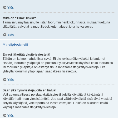
Ylös
Mikä on “Tiimi” linkki?
Tämä sivu näyttää sinulle listan foorumin henkilökunnasta, mukaanluettuna
ylläpitäjät, valvojat ja muut tiedot, kuten alueet joita he valvovat.
Ylös
Yksityisviestit
En voi lähettää yksityisviestejä!
Tähän on kolme mahdollista syytä. Et ole rekisteröitynyt ja/tai kirjautunut
sisään, foorumin ylläpitäjä on poistanut yksityisviestit käytöstä koko foorumilta
tai foorumin ylläpitäjä on estänyt sinua lähettämästä yksityisviestejä. Ota
yhteyttä foorumin ylläpitäjään saadaksesi lisätietoja.
Ylös
Saan yksityisviestejä joita en halua!
Voit automaattisesti poistaa yksityisviestit tietyltä käyttäjältä käyttämällä
käyttäjänhallinnan viestisääntöjä. Jos saat väärinkäytöksiä sisältäviä viestejä
tietyltä käyttäjältä, voit raportoida viestit valvojille. Heillä on oikeudet estää
käyttäjiä lähettämästä yksityisviestejä.
Ylös