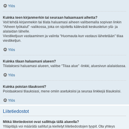
Ylös
Kuinka teen kirjanmerkin tai seuraan haluamaani aihetta?
Voit tehdä kirjanmekin tai tilata haluamasi aiheen valitsemalla sopivan linkin
“Aiheen työkalut” -valikossa, joka on sijoitettu kätevästi keskustelun ylä- ja
alalaidan lähelle.
Viestiketjuun vastaaminen ja valinta “Huomauta kun vastaus lähetetään” tilaa
viestiketjun.
Ylös
Kuinka tilaan haluamani alueen?
Tilataksesi haluamasi alueen, valitse “Tilaa alue” -linkki, aluesivun alalaidassa.
Ylös
Kuinka poistan tilaukseni?
Poistaaksesi tilauksiasi, mene omiin asetuksiisi ja seuraa linkkejä tilauksiisi.
Ylös
Liitetiedostot
Mitkä liitetiedostot ovat sallittuja tällä alueella?
Ylläpitäjä voi määrätä sallitut ja kielletyt liitetiedostojen tyypit. Ota yhteys