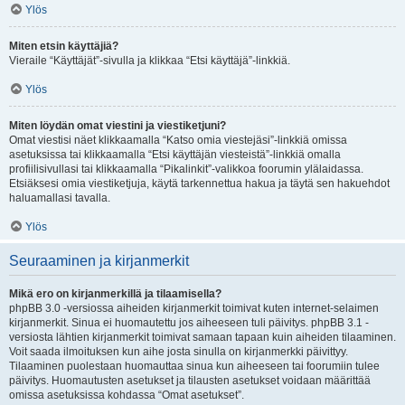
Ylös
Miten etsin käyttäjiä?
Vieraile “Käyttäjät”-sivulla ja klikkaa “Etsi käyttäjä”-linkkiä.
Ylös
Miten löydän omat viestini ja viestiketjuni?
Omat viestisi näet klikkaamalla “Katso omia viestejäsi”-linkkiä omissa
asetuksissa tai klikkaamalla “Etsi käyttäjän viesteistä”-linkkiä omalla
profiilisivullasi tai klikkaamalla “Pikalinkit”-valikkoa foorumin ylälaidassa.
Etsiäksesi omia viestiketjuja, käytä tarkennettua hakua ja täytä sen hakuehdot
haluamallasi tavalla.
Ylös
Seuraaminen ja kirjanmerkit
Mikä ero on kirjanmerkillä ja tilaamisella?
phpBB 3.0 -versiossa aiheiden kirjanmerkit toimivat kuten internet-selaimen
kirjanmerkit. Sinua ei huomautettu jos aiheeseen tuli päivitys. phpBB 3.1 -
versiosta lähtien kirjanmerkit toimivat samaan tapaan kuin aiheiden tilaaminen.
Voit saada ilmoituksen kun aihe josta sinulla on kirjanmerkki päivittyy.
Tilaaminen puolestaan huomauttaa sinua kun aiheeseen tai foorumiin tulee
päivitys. Huomautusten asetukset ja tilausten asetukset voidaan määrittää
omissa asetuksissa kohdassa “Omat asetukset”.