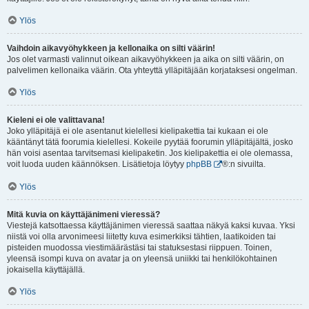
Ylös
Vaihdoin aikavyöhykkeen ja kellonaika on silti väärin!
Jos olet varmasti valinnut oikean aikavyöhykkeen ja aika on silti väärin, on
palvelimen kellonaika väärin. Ota yhteyttä ylläpitäjään korjataksesi ongelman.
Ylös
Kieleni ei ole valittavana!
Joko ylläpitäjä ei ole asentanut kielellesi kielipakettia tai kukaan ei ole
kääntänyt tätä foorumia kielellesi. Kokeile pyytää foorumin ylläpitäjältä, josko
hän voisi asentaa tarvitsemasi kielipaketin. Jos kielipakettia ei ole olemassa,
voit luoda uuden käännöksen. Lisätietoja löytyy
phpBB
®:n sivuilta.
Ylös
Mitä kuvia on käyttäjänimeni vieressä?
Viestejä katsottaessa käyttäjänimen vieressä saattaa näkyä kaksi kuvaa. Yksi
niistä voi olla arvonimeesi liitetty kuva esimerkiksi tähtien, laatikoiden tai
pisteiden muodossa viestimäärästäsi tai statuksestasi riippuen. Toinen,
yleensä isompi kuva on avatar ja on yleensä uniikki tai henkilökohtainen
jokaisella käyttäjällä.
Ylös