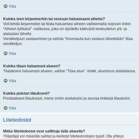
Ylös
Kuinka teen kirjanmerkin tai seuraan haluamaani aihetta?
Voit tehdä kirjanmekin tai tilata haluamasi aiheen valitsemalla sopivan linkin
“Aiheen työkalut” -valikossa, joka on sijoitettu kätevästi keskustelun ylä- ja
alalaidan lähelle.
Viestiketjuun vastaaminen ja valinta “Huomauta kun vastaus lähetetään” tilaa
viestiketjun.
Ylös
Kuinka tilaan haluamani alueen?
Tilataksesi haluamasi alueen, valitse “Tilaa alue” -linkki, aluesivun alalaidassa.
Ylös
Kuinka poistan tilaukseni?
Poistaaksesi tilauksiasi, mene omiin asetuksiisi ja seuraa linkkejä tilauksiisi.
Ylös
Liitetiedostot
Mitkä liitetiedostot ovat sallittuja tällä alueella?
Ylläpitäjä voi määrätä sallitut ja kielletyt liitetiedostojen tyypit. Ota yhteys