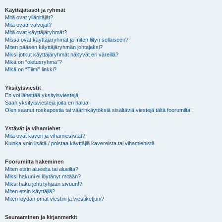
Käyttäjätasot ja ryhmät
Mitä ovat ylläpitäjät?
Mitä ovatr valvojat?
Mitä ovat käyttäjäryhmät?
Missä ovat käyttäjäryhmät ja miten liityn sellaiseen?
Miten pääsen käyttäjäryhmän johtajaksi?
Miksi jotkut käyttäjäryhmät näkyvät eri väreillä?
Mikä on “oletusryhmä”?
Mikä on “Tiimi” linkki?
Yksityisviestit
En voi lähettää yksityisviestejä!
Saan yksityisviestejä joita en halua!
Olen saanut roskapostia tai väärinkäytöksiä sisältäviä viestejä tältä foorumilta!
Ystävät ja vihamiehet
Mitä ovat kaveri ja vihamieslistat?
Kuinka voin lisätä / poistaa käyttäjiä kavereista tai vihamiehistä
Foorumilta hakeminen
Miten etsin alueelta tai alueilta?
Miksi hakuni ei löytänyt mitään?
Miksi haku johti tyhjään sivuun!?
Miten etsin käyttäjiä?
Miten löydän omat viestini ja viestiketjuni?
Seuraaminen ja kirjanmerkit