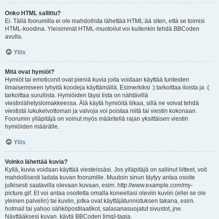
Onko HTML sallittu?
Ei. Tällä foorumilla ei ole mahdollista lähettää HTML:ää siten, että se toimisi
HTML-koodina. Yleisimmät HTML-muotoilut voi kuitenkin tehdä BBCoden
avulla.
Ylös
Mitä ovat hymiöt?
Hymiöt tai emoticonit ovat pieniä kuvia joita voidaan käyttää tunteiden
ilmaisemiseen lyhyitä koodeja käyttämällä. Esimerkiksi :) tarkoittaa iloista ja :(
tarkoittaa surullista. Hymiöiden täysi lista on nähtävillä
viestinlähetyslomakkeessa. Älä käytä hymiöitä liikaa, sillä ne voivat tehdä
viestistä lukukelvottoman ja valvoja voi poistaa niitä tai viestin kokonaan.
Foorumin ylläpitäjä on voinut myös määritellä rajan yksittäisen viestin
hymiöiden määrälle.
Ylös
Voinko lähettää kuvia?
Kyllä, kuvia voidaan käyttää viesteissäsi. Jos ylläpitäjä on sallinut liitteet, voit
mahdollisesti ladata kuvan foorumille. Muutoin sinun täytyy antaa osoite
julkisesti saatavilla olevaan kuvaan, esim. http://www.example.com/my-
picture.gif. Et voi antaa osoitetta omalla koneellasi oleviin kuviin (ellei se ole
yleinen palvelin) tai kuviin, jotka ovat käyttäjätunnistuksen takana, esim.
hotmail tai yahoo sähköpostilaatikot, salasanasuojatut sivustot, jne.
Näyttääksesi kuvan, käytä BBCoden [img]-tagia.