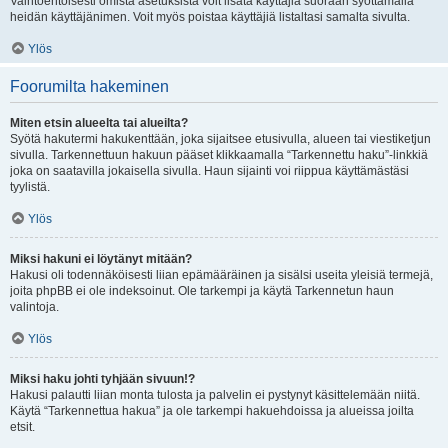
Vaihtoehtoisesti omista asetuksista voit lisätä käyttäjiä suoraan syöttämällä
heidän käyttäjänimen. Voit myös poistaa käyttäjiä listaltasi samalta sivulta.
Ylös
Foorumilta hakeminen
Miten etsin alueelta tai alueilta?
Syötä hakutermi hakukenttään, joka sijaitsee etusivulla, alueen tai viestiketjun
sivulla. Tarkennettuun hakuun pääset klikkaamalla “Tarkennettu haku”-linkkiä
joka on saatavilla jokaisella sivulla. Haun sijainti voi riippua käyttämästäsi
tyylistä.
Ylös
Miksi hakuni ei löytänyt mitään?
Hakusi oli todennäköisesti liian epämääräinen ja sisälsi useita yleisiä termejä,
joita phpBB ei ole indeksoinut. Ole tarkempi ja käytä Tarkennetun haun
valintoja.
Ylös
Miksi haku johti tyhjään sivuun!?
Hakusi palautti liian monta tulosta ja palvelin ei pystynyt käsittelemään niitä.
Käytä “Tarkennettua hakua” ja ole tarkempi hakuehdoissa ja alueissa joilta
etsit.