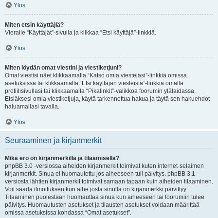
Ylös
Miten etsin käyttäjiä?
Vieraile “Käyttäjät”-sivulla ja klikkaa “Etsi käyttäjä”-linkkiä.
Ylös
Miten löydän omat viestini ja viestiketjuni?
Omat viestisi näet klikkaamalla “Katso omia viestejäsi”-linkkiä omissa
asetuksissa tai klikkaamalla “Etsi käyttäjän viesteistä”-linkkiä omalla
profiilisivullasi tai klikkaamalla “Pikalinkit”-valikkoa foorumin ylälaidassa.
Etsiäksesi omia viestiketjuja, käytä tarkennettua hakua ja täytä sen hakuehdot
haluamallasi tavalla.
Ylös
Seuraaminen ja kirjanmerkit
Mikä ero on kirjanmerkillä ja tilaamisella?
phpBB 3.0 -versiossa aiheiden kirjanmerkit toimivat kuten internet-selaimen
kirjanmerkit. Sinua ei huomautettu jos aiheeseen tuli päivitys. phpBB 3.1 -
versiosta lähtien kirjanmerkit toimivat samaan tapaan kuin aiheiden tilaaminen.
Voit saada ilmoituksen kun aihe josta sinulla on kirjanmerkki päivittyy.
Tilaaminen puolestaan huomauttaa sinua kun aiheeseen tai foorumiin tulee
päivitys. Huomautusten asetukset ja tilausten asetukset voidaan määrittää
omissa asetuksissa kohdassa “Omat asetukset”.