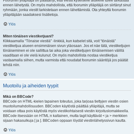
Foorumin ylläpitäjä on päättänyt, että viestit kyseiselle alueelle tulee tarkastaa
ennen lähetystä. On myös mahdollista, että foorumin ylläpitäjä on siirtänyt sinut
ryhmään, jonka viestit tarkistetaan ennen lähettämistä. Ota yhteyttä foorumin
ylläpitäjään saadaksesi lisätietoja.
Ylös
Miten tönäisen viestiketjuani?
Klikkaamalla “Tönaise viestiä” -linkkiä, kun katselet sitä, voit “tönäistä”
viestiketjua alueen ensimmäisen sivun yläosaan. Jos et näe tätä, viestiketjujen
tönäiseminen ei ole sallittua tai aika joka viestiketjujen tönäisemisen välillä
vaaditaan ei ole vielä kulunut. On myös mahdollista nostaa viestiketjua
vastaamalla siihen, mutta varmista että noudatat foorumin sääntöjä jos päätät
tehdä niin.
Ylös
Muotoilu ja aiheiden tyypit
Mikä on BBCode?
BBCode on HTML-kielen tapainen toteutus, joka tarjoaa tiettyjen viestin osien
muotoilumahdollisuuden. BBCoden käytöstä päättää ylläpitäjä, mutta se
voidaan ottaa pois käytöstä myös viestikohtaisesti viestin kirjoituslomakkeella.
BBCode itsessään on HTML:n kaltainen, mutta tagit käyttävät < ja > merkkien
sijaan hakasulkuja [ ja ]. BBCoden oppaan löydät viestinlähetyssivun kautta.
Ylös