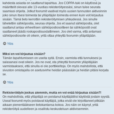
kahdesta asiasta on saattanut tapahtua. Jos COPPA-tuki on käytössä ja
määrittelit olevasi alle 13-vuotias rekisteröityessäsi, sinun tulee seurata
saamiasi ohjeita. Jotkut foorumit vaativat myös uusien tunnusten aktivoinnin
joko sinun itsesi toimesta tai ylläpitäjän toimesta ennen kuin voit kirjautua
sisään. Tämä tieto kerrottiin rekisteröitymisen yhteydessä. Jos sinulle
lähetettiin sähköpostia, seuraa ohjeita. Jos et saanut sähköpostia, olet
saattanut antaa virheellisen sähköpostiosoitteen tai sähköpostit ovat
saattaneet jäädä roskapostisuodattimeen. Jos olet varma, että antamasi
sähköpostiosoite oli oikein, yritä ottaa yhteyttä foorumin ylläpitäjään.
Ylös
Miksi en voi kirjautua sisään?
Tämän tapahtumiseen on useita syitä. Ensin, varmista että tunnuksesi ja
salasanasi ovat oikein. Jos ne ovat, ota yhteyttä foorumin ylläpitäjään
varmistaaksesi, että sinulla ei ole porttikieltoja. On myös mahdollista, että
sivuston omistajalla on asetusvirhe heidän päässään ja heidän pitäisi korjata
se.
Ylös
Rekisteröidyin joskus aiemmin, mutta en voi enää kirjautua sisään?!
On mahdollista, että ylläpitäjä on poistanut käyttäjätilisi käytöstä jostain syystä.
Useat foorumit myös poistavat käyttäjiä, jotka eivät ole kirjoittaneet pitkään
aikaan pienentääkseen tietokantansa kokoa. Jos näin on käynyt, yritä
rekisteröityä uudelleen ja osallistu keskusteluun aktiivisemmin.