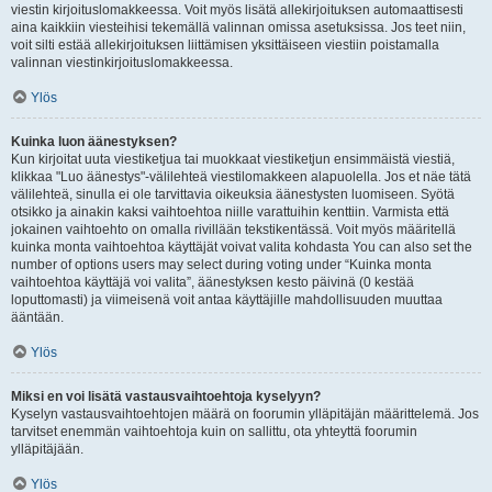
viestin kirjoituslomakkeessa. Voit myös lisätä allekirjoituksen automaattisesti
aina kaikkiin viesteihisi tekemällä valinnan omissa asetuksissa. Jos teet niin,
voit silti estää allekirjoituksen liittämisen yksittäiseen viestiin poistamalla
valinnan viestinkirjoituslomakkeessa.
Ylös
Kuinka luon äänestyksen?
Kun kirjoitat uuta viestiketjua tai muokkaat viestiketjun ensimmäistä viestiä,
klikkaa "Luo äänestys"-välilehteä viestilomakkeen alapuolella. Jos et näe tätä
välilehteä, sinulla ei ole tarvittavia oikeuksia äänestysten luomiseen. Syötä
otsikko ja ainakin kaksi vaihtoehtoa niille varattuihin kenttiin. Varmista että
jokainen vaihtoehto on omalla rivillään tekstikentässä. Voit myös määritellä
kuinka monta vaihtoehtoa käyttäjät voivat valita kohdasta You can also set the
number of options users may select during voting under “Kuinka monta
vaihtoehtoa käyttäjä voi valita”, äänestyksen kesto päivinä (0 kestää
loputtomasti) ja viimeisenä voit antaa käyttäjille mahdollisuuden muuttaa
ääntään.
Ylös
Miksi en voi lisätä vastausvaihtoehtoja kyselyyn?
Kyselyn vastausvaihtoehtojen määrä on foorumin ylläpitäjän määrittelemä. Jos
tarvitset enemmän vaihtoehtoja kuin on sallittu, ota yhteyttä foorumin
ylläpitäjään.
Ylös