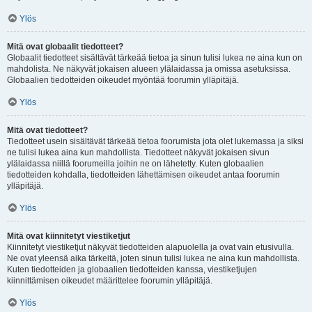
Ylös
Mitä ovat globaalit tiedotteet?
Globaalit tiedotteet sisältävät tärkeää tietoa ja sinun tulisi lukea ne aina kun on
mahdolista. Ne näkyvät jokaisen alueen ylälaidassa ja omissa asetuksissa.
Globaalien tiedotteiden oikeudet myöntää foorumin ylläpitäjä.
Ylös
Mitä ovat tiedotteet?
Tiedotteet usein sisältävät tärkeää tietoa foorumista jota olet lukemassa ja siksi
ne tulisi lukea aina kun mahdollista. Tiedotteet näkyvät jokaisen sivun
ylälaidassa niillä foorumeilla joihin ne on lähetetty. Kuten globaalien
tiedotteiden kohdalla, tiedotteiden lähettämisen oikeudet antaa foorumin
ylläpitäjä.
Ylös
Mitä ovat kiinnitetyt viestiketjut
Kiinnitetyt viestiketjut näkyvät tiedotteiden alapuolella ja ovat vain etusivulla.
Ne ovat yleensä aika tärkeitä, joten sinun tulisi lukea ne aina kun mahdollista.
Kuten tiedotteiden ja globaalien tiedotteiden kanssa, viestiketjujen
kiinnittämisen oikeudet määrittelee foorumin ylläpitäjä.
Ylös