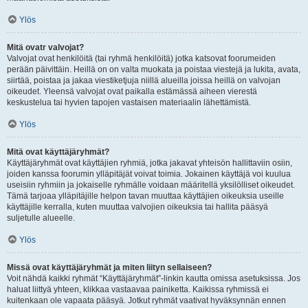
Ylös
Mitä ovatr valvojat?
Valvojat ovat henkilöitä (tai ryhmä henkilöitä) jotka katsovat foorumeiden
perään päivittäin. Heillä on on valta muokata ja poistaa viestejä ja lukita, avata,
siirtää, poistaa ja jakaa viestiketjuja niillä alueilla joissa heillä on valvojan
oikeudet. Yleensä valvojat ovat paikalla estämässä aiheen vierestä
keskustelua tai hyvien tapojen vastaisen materiaalin lähettämistä.
Ylös
Mitä ovat käyttäjäryhmät?
Käyttäjäryhmät ovat käyttäjien ryhmiä, jotka jakavat yhteisön hallittaviin osiin,
joiden kanssa foorumin ylläpitäjät voivat toimia. Jokainen käyttäjä voi kuulua
useisiin ryhmiin ja jokaiselle ryhmälle voidaan määritellä yksilölliset oikeudet.
Tämä tarjoaa ylläpitäjille helpon tavan muuttaa käyttäjien oikeuksia useille
käyttäjille kerralla, kuten muuttaa valvojien oikeuksia tai hallita pääsyä
suljetulle alueelle.
Ylös
Missä ovat käyttäjäryhmät ja miten liityn sellaiseen?
Voit nähdä kaikki ryhmät “Käyttäjäryhmät”-linkin kautta omissa asetuksissa. Jos
haluat liittyä yhteen, klikkaa vastaavaa painiketta. Kaikissa ryhmissä ei
kuitenkaan ole vapaata pääsyä. Jotkut ryhmät vaativat hyväksynnän ennen