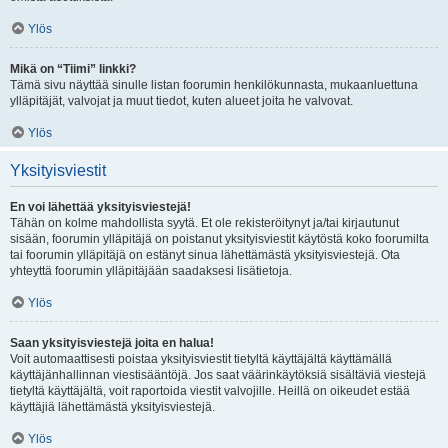
Ylös
Mikä on “Tiimi” linkki?
Tämä sivu näyttää sinulle listan foorumin henkilökunnasta, mukaanluettuna
ylläpitäjät, valvojat ja muut tiedot, kuten alueet joita he valvovat.
Ylös
Yksityisviestit
En voi lähettää yksityisviestejä!
Tähän on kolme mahdollista syytä. Et ole rekisteröitynyt ja/tai kirjautunut
sisään, foorumin ylläpitäjä on poistanut yksityisviestit käytöstä koko foorumilta
tai foorumin ylläpitäjä on estänyt sinua lähettämästä yksityisviestejä. Ota
yhteyttä foorumin ylläpitäjään saadaksesi lisätietoja.
Ylös
Saan yksityisviestejä joita en halua!
Voit automaattisesti poistaa yksityisviestit tietyltä käyttäjältä käyttämällä
käyttäjänhallinnan viestisääntöjä. Jos saat väärinkäytöksiä sisältäviä viestejä
tietyltä käyttäjältä, voit raportoida viestit valvojille. Heillä on oikeudet estää
käyttäjiä lähettämästä yksityisviestejä.
Ylös