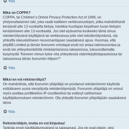
Ylös
Mikä on COPPA?
COPPA, tai Children’s Online Privacy Protection Act of 1998, on
yhdysvaltalainen laki, joka vaatii kaikkien verkkosivustojen, jotka mahdollisesti
keräävät alle 13-vuotiailta tietoja, hankkia huoltajan kirjallisen luvan tietojen
keräämiseen alle 13-vuotiaalta. Jos olet epävarma koskeeko tämä sinua
rekisteröityvänä käyttäjänä tai verkkosivua jolle olet rekisteröitymässä, ota
yhteyttä oikeudelliseen neuvonantajaan saadaksesi apua. Huomaa, että
phpBB Limited ja tämän foorumin omistajat eivät voi antaa lakineuvontaa ja
eivät ole yhteyshenkilöitä minkäänlaisissa lakiasioissa, lukuunottamatta
kysymystä “Keneen minun tulee olla yhteydessä väärinkäytöstapauksissa tai
lakiasioissa tähän foorumiin liittyen?”.
Ylös
Miksi en voi rekisteröityä?
On mahdollista, että foorumin ylläpitäjä on poistanut rekisteröinnin käytöstä
estääkseen uusia vierailijoita rekisteröitymästä. Foorumin ylläpitäjä on voinut
myös asettaa porttikiellon IP-osoitteellesi tai estänyt valitsemasi
käyttäjätunnuksen rekisteröinnin. Ota yhteyttä foorumin ylläpitäjään saadaksesi
apua.
Ylös
Rekisteröidyin, mutta en voi kirjautua!
Tarkista ensin käyttäjätunnuksesi ja salasanasi. Jos ne ovat oikein, yksi