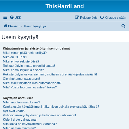
ThisHardLand
UKK
Rekisteröidy
Kirjaudu sisään
E
Etusivu
Usein kysyttyä
t
Usein kysyttyä
s
i
Kirjautumisen ja rekisteröitymisen ongelmat
Miksi minun pitää rekisteröityä?
Mikä on COPPA?
Miksi en voi rekisteröityä?
Rekisteröidyin, mutta en voi kirjautua!
Miksi en voi kirjautua sisään?
Rekisteröidyin joskus aiemmin, mutta en voi enää kirjautua sisään?!
Olen hukannut salasanani!
Miksi minut kirjataan ulos automaattisesti?
Mitä “Poista foorumin evästeet” tekee?
Käyttäjän asetukset
Miten muutan asetuksiani?
Kuinka estän käyttäjänimeni näkymisen paikalla olevissa käyttäjissä?
Ajat ovat väärin!
Vaihdoin aikavyöhykkeen ja kellonaika on silti väärin!
Kieleni ei ole valittavana!
Mitä kuvia on käyttäjänimeni vieressä?
Miten asetan avataren?