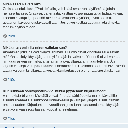
Miten asetan avataren?
Omissa asetuksissa, “Profiilin” alla, voit lisätä avataren käyttämällä jotain
neljästä tavasta: Gravatar, galleriasta, käyttää kuvaa muualta tai ladata kuvan.
Foorumin ylläpitäjä päättää otetaanko avataret käyttöön ja valitsee mitkä
avatarien käyttöönottotavat sallitaan. Jos et voi käyttää avataria, ota yhteyttä
foorumin ylläpitäjään.
Ylös
Mikä on arvonimi ja miten vaihdan sen?
Arvonimet, jotka näkyvät käyttäjänimesi alla osoittavat kirjoittamiesi viestien
määrän tai tietyt käyttäjät, kuten ylläpitäjät tai valvojat. Yleensä et voi vaihtaa
minkään arvonimen tekstiä, sillä nämä ovat ylläpitäjän määrittelemiä. Älä
kirjoita viestejä vain parantaaksesi arvonimeäsi. Useimmat foorumit eivät siedä
tätä ja valvojat tai ylläpitäjät voivat yksinkertaisesti pienentää viestilaskuriasi.
Ylös
Kun klikkaan sähköpostilinkkiä, minua pyydetään kirjautumaan?
Vain rekisteröityneet käyttäjät voivat lähettää sähköpostia muille käyttäjille
sisäänrakennetulla sähköpostilomakkeella ja vain jos ylläpitäjä sallii tämän
ominaisuuden. Kirjautuminen vaaditaan, jotta tunnistautumattomat käyttäjät
eivät voisi väärinkäyttää sähköpostijärjestelmää.
Ylös