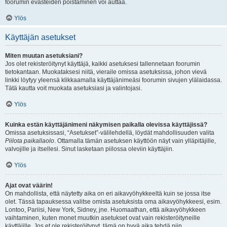
foorumin evästeiden poistaminen voi auttaa.
Ylös
Käyttäjän asetukset
Miten muutan asetuksiani?
Jos olet rekisteröitynyt käyttäjä, kaikki asetuksesi tallennetaan foorumin
tietokantaan. Muokataksesi niitä, vieraile omissa asetuksissa, johon vievä
linkki löytyy yleensä klikkaamalla käyttäjänimeäsi foorumin sivujen ylälaidassa.
Tätä kautta voit muokata asetuksiasi ja valintojasi.
Ylös
Kuinka estän käyttäjänimeni näkymisen paikalla olevissa käyttäjissä?
Omissa asetuksissasi, “Asetukset”-välilehdellä, löydät mahdollisuuden valita
Piilota paikallaolo
. Ottamalla tämän asetuksen käyttöön näyt vain ylläpitäjille,
valvojille ja itsellesi. Sinut lasketaan piilossa oleviin käyttäjiin.
Ylös
Ajat ovat väärin!
On mahdollista, että näytetty aika on eri aikavyöhykkeeltä kuin se jossa itse
olet. Tässä tapauksessa valitse omista asetuksista oma aikavyöhykkeesi, esim.
Lontoo, Pariisi, New York, Sidney, jne. Huomaathan, että aikavyöhykkeen
vaihtaminen, kuten monet muutkin asetukset ovat vain rekisteröityneille
käyttäjille. Jos et ole rekisteröitynyt, tämä on hyvä aika tehdä niin.