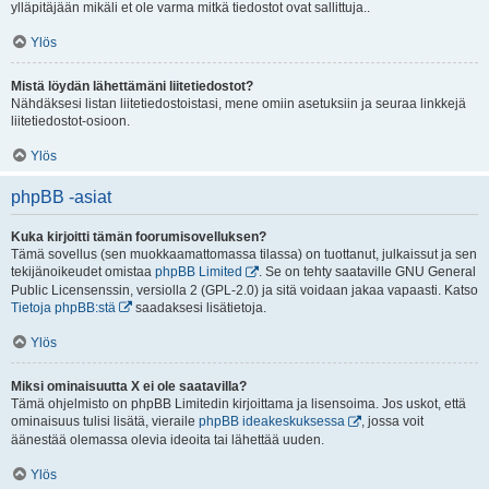
ylläpitäjään mikäli et ole varma mitkä tiedostot ovat sallittuja..
Ylös
Mistä löydän lähettämäni liitetiedostot?
Nähdäksesi listan liitetiedostoistasi, mene omiin asetuksiin ja seuraa linkkejä
liitetiedostot-osioon.
Ylös
phpBB -asiat
Kuka kirjoitti tämän foorumisovelluksen?
Tämä sovellus (sen muokkaamattomassa tilassa) on tuottanut, julkaissut ja sen
tekijänoikeudet omistaa
phpBB Limited
. Se on tehty saataville GNU General
Public Licensenssin, versiolla 2 (GPL-2.0) ja sitä voidaan jakaa vapaasti. Katso
Tietoja phpBB:stä
saadaksesi lisätietoja.
Ylös
Miksi ominaisuutta X ei ole saatavilla?
Tämä ohjelmisto on phpBB Limitedin kirjoittama ja lisensoima. Jos uskot, että
ominaisuus tulisi lisätä, vieraile
phpBB ideakeskuksessa
, jossa voit
äänestää olemassa olevia ideoita tai lähettää uuden.
Ylös