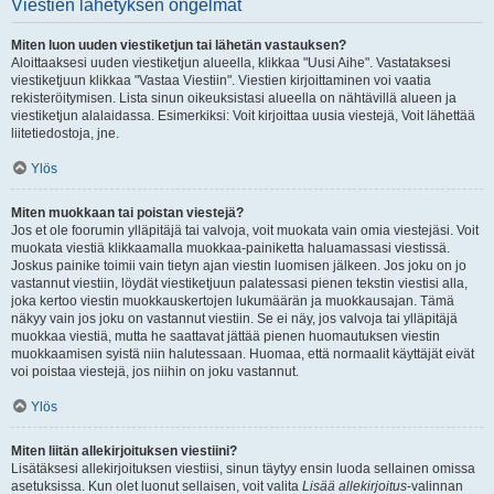
Viestien lähetyksen ongelmat
Miten luon uuden viestiketjun tai lähetän vastauksen?
Aloittaaksesi uuden viestiketjun alueella, klikkaa "Uusi Aihe". Vastataksesi
viestiketjuun klikkaa "Vastaa Viestiin". Viestien kirjoittaminen voi vaatia
rekisteröitymisen. Lista sinun oikeuksistasi alueella on nähtävillä alueen ja
viestiketjun alalaidassa. Esimerkiksi: Voit kirjoittaa uusia viestejä, Voit lähettää
liitetiedostoja, jne.
Ylös
Miten muokkaan tai poistan viestejä?
Jos et ole foorumin ylläpitäjä tai valvoja, voit muokata vain omia viestejäsi. Voit
muokata viestiä klikkaamalla muokkaa-painiketta haluamassasi viestissä.
Joskus painike toimii vain tietyn ajan viestin luomisen jälkeen. Jos joku on jo
vastannut viestiin, löydät viestiketjuun palatessasi pienen tekstin viestisi alla,
joka kertoo viestin muokkauskertojen lukumäärän ja muokkausajan. Tämä
näkyy vain jos joku on vastannut viestiin. Se ei näy, jos valvoja tai ylläpitäjä
muokkaa viestiä, mutta he saattavat jättää pienen huomautuksen viestin
muokkaamisen syistä niin halutessaan. Huomaa, että normaalit käyttäjät eivät
voi poistaa viestejä, jos niihin on joku vastannut.
Ylös
Miten liitän allekirjoituksen viestiini?
Lisätäksesi allekirjoituksen viestiisi, sinun täytyy ensin luoda sellainen omissa
asetuksissa. Kun olet luonut sellaisen, voit valita
Lisää allekirjoitus
-valinnan