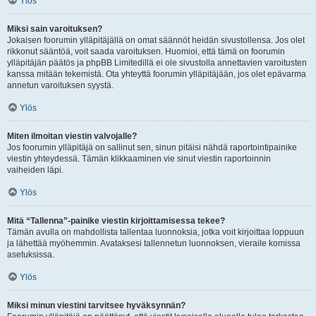
Ylös
Miksi sain varoituksen?
Jokaisen foorumin ylläpitäjällä on omat säännöt heidän sivustollensa. Jos olet
rikkonut sääntöä, voit saada varoituksen. Huomioi, että tämä on foorumin
ylläpitäjän päätös ja phpBB Limitedillä ei ole sivustolla annettavien varoitusten
kanssa mitään tekemistä. Ota yhteyttä foorumin ylläpitäjään, jos olet epävarma
annetun varoituksen syystä.
Ylös
Miten ilmoitan viestin valvojalle?
Jos foorumin ylläpitäjä on sallinut sen, sinun pitäisi nähdä raportointipainike
viestin yhteydessä. Tämän klikkaaminen vie sinut viestin raportoinnin
vaiheiden läpi.
Ylös
Mitä “Tallenna”-painike viestin kirjoittamisessa tekee?
Tämän avulla on mahdollista tallentaa luonnoksia, jotka voit kirjoittaa loppuun
ja lähettää myöhemmin. Avataksesi tallennetun luonnoksen, vieraile komissa
asetuksissa.
Ylös
Miksi minun viestini tarvitsee hyväksynnän?