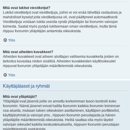
Mitä ovat lukitut viestiketjut?
Lukitut viestiketjut ovat viestiketjuja, joihin ei voi enää lähettää vastauksia ja
mahdolliset kyselyt joita viestiketjussa oli, ovat päättyneet automaattisesti.
Viestiketjuja voidaan lukita useista syistä ylläpitäjän tai foorumin valvojan
toimesta. Saatat myös pystyä lukitsemaan oman viestiketjusi, mutta tämä
riippuu foorumin ylläpitäjän antamista oikeuksista.
Ylös
Mitä ovat aiheiden kuvakkeet?
Aiheiden kuvakkeet ovat aiheen aloittajan valitsemia kuvakkeita joiden on
tarkoitus kuvastaa niiden sisältöä. Aiheiden kuvakkeiden käyttöoikeudet
riippuvat foorumin ylläpitäjän määrittelemistä oikeuksista.
Ylös
Käyttäjätasot ja ryhmät
Mitä ovat ylläpitäjät?
Ylläpitäjät ovat jäseniä joille on annettu korkeimman tason kontrolli koko
foorumiin. Nämä jäsenet voivat hallita foorumin kaikkia foorumin toiminnan
osa-alueita, mukaan lukien oikeuksien asettaminen, käyttäjien porttikiellot,
käyttäjäryhmät ja valvojat yms., riippuen foorumin perustajasta ja hänen
ylläpitäjille määrittelemistä oikeuksista. Heillä saattaa olla myös täydet
valvojan oikeudet kaikilla keskustelualueilla, riippuen foorumin perustajan
määrittelemistä asetuksista.