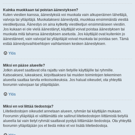
Kuinka muokkaan tai poistan äänestyksen?
Kuten viestien kanssa, äänestyksiä voi muokata vain alkuperäinen lähettäjä,
valvoja tai ylläpitäjä. Muokataksesi äänestystä, muokkaa ensimmäistä viestiä
viestiketjussa. Äänestys on aina kytketty viestiketjun ensimmäiseen viestiin.
Jos kukaan ei ole vielä äänestänyt, käyttäjät voivat poistaa äänestyksen tai
muokata mitä tahansa äänestyksen asetusta. Jos käyttäjät ovat kuitenkin jo
äänestäneet, vain valvojat tai ylläpitäjät voivat muokata tai poistaa sen. Tämä
estää äänestysvaihtoehtojen vaihtamisen kesken äänestyksen.
Ylös
Miksi en pääse alueelle?
Jotkin alueet saattavat olla rajattu vain tietyille käyttäjille tai ryhmille.
Katsoaksesi, lukeaksesi, kirjoittaaksesi tai muiden toimintojen tekeminen
alueella saattaa tarvita erikoisoikeuksia. Jos haluat oikeudet, ota yhteyttä
foorumin valvojaan tai ylläpitäjään.
Ylös
Miksi en voi liittää tiedostoja?
Liitetiedostojen oikeudet annetaan alueen, ryhmän tai käyttäjän mukaan.
Foorumin ylläpitäjä ei välttämättä ole sallinut liitetiedostojen liittämistä tietyllä
alueella tai vain tietyt ryhmät saattavat pystyä liittämään tiedostoja. Ota yhteyttä
foorumin ylläpitäjään jos et tiedä miksi et voi lisätä liitetiedostoja.