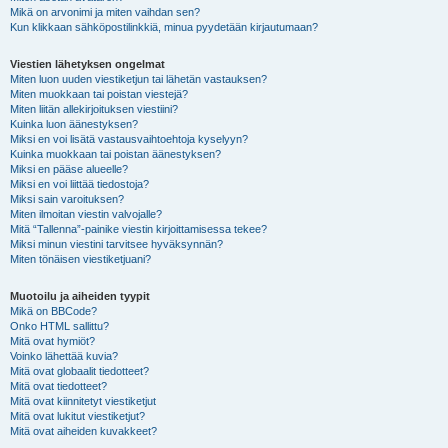
Mikä on arvonimi ja miten vaihdan sen?
Kun klikkaan sähköpostilinkkiä, minua pyydetään kirjautumaan?
Viestien lähetyksen ongelmat
Miten luon uuden viestiketjun tai lähetän vastauksen?
Miten muokkaan tai poistan viestejä?
Miten liitän allekirjoituksen viestiini?
Kuinka luon äänestyksen?
Miksi en voi lisätä vastausvaihtoehtoja kyselyyn?
Kuinka muokkaan tai poistan äänestyksen?
Miksi en pääse alueelle?
Miksi en voi liittää tiedostoja?
Miksi sain varoituksen?
Miten ilmoitan viestin valvojalle?
Mitä “Tallenna”-painike viestin kirjoittamisessa tekee?
Miksi minun viestini tarvitsee hyväksynnän?
Miten tönäisen viestiketjuani?
Muotoilu ja aiheiden tyypit
Mikä on BBCode?
Onko HTML sallittu?
Mitä ovat hymiöt?
Voinko lähettää kuvia?
Mitä ovat globaalit tiedotteet?
Mitä ovat tiedotteet?
Mitä ovat kiinnitetyt viestiketjut
Mitä ovat lukitut viestiketjut?
Mitä ovat aiheiden kuvakkeet?