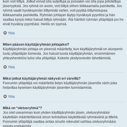
kuin voit liittyä. Jotkut voivat olla suljettuja ja joissakin voi olla jopa piilotettuja
jäsenyyksiä. Jos ryhmä on avoin, voit liittyä siihen klikkaamalla painiketta. Jos
ryhmä vaatii hyväksynnän liittymistä varten, voit pyytää liittymislupaa
klikkaamalla painiketta. Ryhmän johtajan täytyy hyväksyä pyyntösi ja hän
saattaa kysyä miksi haluat liittyä ryhmään. Älä häiriköi ryhmän ylläpitäjiä jos he
eivät hyväksy pyyntöäsi. Heillä on syynsä.
Ylös
Miten pääsen käyttäjäryhmän johtajaksi?
Käyttäjäryhmän johtaja on yleensä määritelty, kun käyttäjäryhmät on alunperin
luotu ylläpitäjän toimesta. Jos haluat luoda käyttäjäryhmän, ensimmäinen
yhteyshenkilösi tulisi olla ylläpitäjä. Kokeile yksityisviestin lähettämistä.
Ylös
Miksi jotkut käyttäjäryhmät näkyvät eri väreillä?
Foorumin ylläpitäjä voi määritellä tietyn käyttäjäryhmän jäsenille värin joka
helpottaa kyseisen käyttäjäryhmän jäsenten tunnistamista.
Ylös
Mikä on “oletusryhmä”?
Jos olet useamman kuin yhden käyttäjäryhmän jäsen, oletusryhmääsi
käytetään määriteltäessä sinun kohdallasi käytettävää ryhmäväriä ja titteliä.
Foorumin ylläpitäjä saattaa antaa sinulle oikeudet vaihtaa oletusryhmääsi
omista asetuksista.