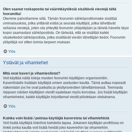
Olen saanut roskapostia tai väärinkäytöksiä sisältäviä viestejä tältä
foorumilta!
Olemme pahoillamme siitä. Tämän foorumin sähköpostilomake sisältää
ominaisuuksia, jotka yrittävät estää ja seurata käyttäjiä, jotka lähettävät
sellaisia viestejä, joten ota yhteyttä foorumin ylläpitäjään ja lähetä hänelle täysi
kopio saamastasi sähköpostista. On tärkeää, että se sisältää kaikki
otsaketiedot sähköpostista, jotka sisältävät viestin lähettäjän tiedot. Foorumin
ylläpitäjä voi sitten toimia tarpeen mukaan.
Ylös
Ystävät ja vihamiehet
Mitä ovat kaveri ja vihamieslistat?
Voit käyttää näitä listoja muiden foorumin käyttäjien organisointiin.
Kaverilistalle lisätään käyttäjiä omien asetusten kautta. Tämä auttaa nopeasti
näkemään jos he ovat paikalla ja yksityisviestien lähettämisessä. Teemasta
riippuen näiden käyttäjien viestit saatetaan myös korostaa. Jos lisäät käyttäjän
vihamieheksi, kaikki käyttäjän kirjoittamat viestit piilotetaan oletuksena.
Ylös
Kuinka voin lisätä / poistaa käyttäjiä kavereista tai vihamiehistä
Voit lisätä käyttäjiä listoihisi kahdella tapaa. Jokaisen käyttäjän profiilissa on
linkki jonka kautta voit lisätä heidät joko kavereihin tai vihamiehiin.