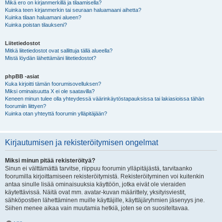
Mikä ero on kirjanmerkillä ja tilaamisella?
Kuinka teen kirjanmerkin tai seuraan haluamaani aihetta?
Kuinka tilaan haluamani alueen?
Kuinka poistan tilaukseni?
Liitetiedostot
Mitkä liitetiedostot ovat sallittuja tällä alueella?
Mistä löydän lähettämäni liitetiedostot?
phpBB -asiat
Kuka kirjoitti tämän foorumisovelluksen?
Miksi ominaisuutta X ei ole saatavilla?
Keneen minun tulee olla yhteydessä väärinkäytöstapauksissa tai lakiasioissa tähän
foorumiin liittyen?
Kuinka otan yhteyttä foorumin ylläpitäjään?
Kirjautumisen ja rekisteröitymisen ongelmat
Miksi minun pitää rekisteröityä?
Sinun ei välttämättä tarvitse, riippuu foorumin ylläpitäjästä, tarvitaanko
foorumilla kirjoittamiseen rekisteröitymistä. Rekisteröityminen voi kuitenkin
antaa sinulle lisää ominaisuuksia käyttöön, jotka eivät ole vieraiden
käytettävissä. Näitä ovat mm. avatar-kuvan määrittely, yksityisviestit,
sähköpostien lähettäminen muille käyttäjille, käyttäjäryhmien jäsenyys jne.
Siihen menee aikaa vain muutamia hetkiä, joten se on suositeltavaa.