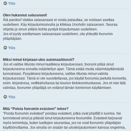
Ylös
Olen hukannut salasanani!
Älä panikoi! Vaikka salasanaasi ei voida palauttaa, se voidaan asettaa
uudelleen. Käy kirjautumissivulla ja klikkaa
Unohdin salasanani
. Seuraa
ohjeita ja sinun pitäisi kohta pystyä kirjautumaan uudelleen.
Jos et pysty asettamaan salasanaasi uudelleen, ota yhteyttä foorumin
ylläpitäjään.
Ylös
Miksi minut kirjataan ulos automaattisesti?
Jos et valitse
Muista minut
-laatikkoa kirjautuessasi, foorumi pitää sinut
kirjautuneena ennalta määritellyn ajan. Tämä estää muita väärinkäyttämästä
tunnuksiasi. Pysyäksesi kirjautuneena, valitse
Muista minut
-valinta
kirjautuessasi. Tämä ei ole suositeltavaa, jos käytät foorumia jaetulta koneelta,
esim. kirjastossa, nettikahvilassa tai koulun tietokoneluokassa. Jos et näe tätä
valintaa, foorumin ylläpitäjä on estänyt tämän toiminnon käyttämisen.
Ylös
Mitä “Poista foorumin evästeet” tekee?
“Poista foorumin evästeet” poistaa evästeet, jotka ovat phpBB:n luomia. Ne
tunnistavat sinut ja pitävät sinut kirjautuneena foorumille. Evästeet tarjoavat
myös toimintoja, kuten luettujen seurantaa, jos ne ovat foorumin ylläpitäjän
käyttöönottamia. Jos sinulla on sisään tai uloskirjautumisen kanssa ongelmia,