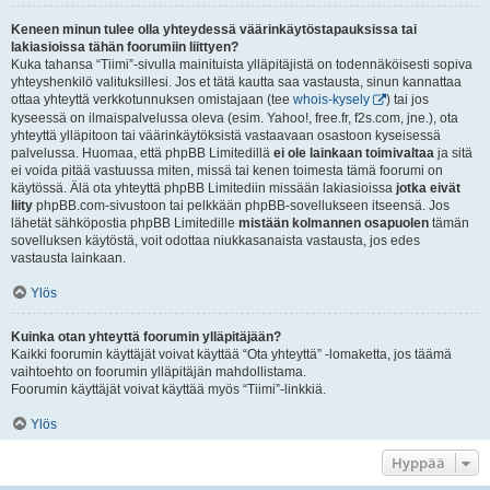
Keneen minun tulee olla yhteydessä väärinkäytöstapauksissa tai
lakiasioissa tähän foorumiin liittyen?
Kuka tahansa “Tiimi”-sivulla mainituista ylläpitäjistä on todennäköisesti sopiva
yhteyshenkilö valituksillesi. Jos et tätä kautta saa vastausta, sinun kannattaa
ottaa yhteyttä verkkotunnuksen omistajaan (tee
whois-kysely
) tai jos
kyseessä on ilmaispalvelussa oleva (esim. Yahoo!, free.fr, f2s.com, jne.), ota
yhteyttä ylläpitoon tai väärinkäytöksistä vastaavaan osastoon kyseisessä
palvelussa. Huomaa, että phpBB Limitedillä
ei ole lainkaan toimivaltaa
ja sitä
ei voida pitää vastuussa miten, missä tai kenen toimesta tämä foorumi on
käytössä. Älä ota yhteyttä phpBB Limitediin missään lakiasioissa
jotka eivät
liity
phpBB.com-sivustoon tai pelkkään phpBB-sovellukseen itseensä. Jos
lähetät sähköpostia phpBB Limitedille
mistään kolmannen osapuolen
tämän
sovelluksen käytöstä, voit odottaa niukkasanaista vastausta, jos edes
vastausta lainkaan.
Ylös
Kuinka otan yhteyttä foorumin ylläpitäjään?
Kaikki foorumin käyttäjät voivat käyttää “Ota yhteyttä” -lomaketta, jos täämä
vaihtoehto on foorumin ylläpitäjän mahdollistama.
Foorumin käyttäjät voivat käyttää myös “Tiimi”-linkkiä.
Ylös
Hyppää