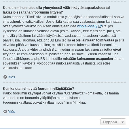
Keneen minun tulee olla yhteydessä väärinkäytöstapauksissa tai
lakiasioissa tähän foorumiin liittyen?
Kuka tahansa “Tiimi”-sivulla mainituista ylläpitäjistä on todennäköisesti sopiva
yhteyshenkilö valituksillesi. Jos et tätä kautta saa vastausta, sinun kannattaa
ottaa yhteyttä verkkotunnuksen omistajaan (tee
whois-kysely
) tai jos
kyseessä on ilmaispalvelussa oleva (esim. Yahoo!, free.fr, f2s.com, jne.), ota
yhteyttä ylläpitoon tai väärinkäytöksistä vastaavaan osastoon kyseisessä
palvelussa. Huomaa, että phpBB Limitedillä
ei ole lainkaan toimivaltaa
ja sitä
ei voida pitää vastuussa miten, missä tai kenen toimesta tämä foorumi on
käytössä. Älä ota yhteyttä phpBB Limitediin missään lakiasioissa
jotka eivät
liity
phpBB.com-sivustoon tai pelkkään phpBB-sovellukseen itseensä. Jos
lähetät sähköpostia phpBB Limitedille
mistään kolmannen osapuolen
tämän
sovelluksen käytöstä, voit odottaa niukkasanaista vastausta, jos edes
vastausta lainkaan.
Ylös
Kuinka otan yhteyttä foorumin ylläpitäjään?
Kaikki foorumin käyttäjät voivat käyttää “Ota yhteyttä” -lomaketta, jos täämä
vaihtoehto on foorumin ylläpitäjän mahdollistama.
Foorumin käyttäjät voivat käyttää myös “Tiimi”-linkkiä.
Ylös
Hyppää