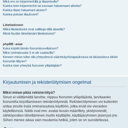
Mikä ero on kirjanmerkillä ja tilaamisella?
Kuinka teen kirjanmerkin tai seuraan haluamaani aihetta?
Kuinka tilaan haluamani alueen?
Kuinka poistan tilaukseni?
Liitetiedostot
Mitkä liitetiedostot ovat sallittuja tällä alueella?
Mistä löydän lähettämäni liitetiedostot?
phpBB -asiat
Kuka kirjoitti tämän foorumisovelluksen?
Miksi ominaisuutta X ei ole saatavilla?
Keneen minun tulee olla yhteydessä väärinkäytöstapauksissa tai lakiasioissa tähän
foorumiin liittyen?
Kuinka otan yhteyttä foorumin ylläpitäjään?
Kirjautumisen ja rekisteröitymisen ongelmat
Miksi minun pitää rekisteröityä?
Sinun ei välttämättä tarvitse, riippuu foorumin ylläpitäjästä, tarvitaanko
foorumilla kirjoittamiseen rekisteröitymistä. Rekisteröityminen voi kuitenkin
antaa sinulle lisää ominaisuuksia käyttöön, jotka eivät ole vieraiden
käytettävissä. Näitä ovat mm. avatar-kuvan määrittely, yksityisviestit,
sähköpostien lähettäminen muille käyttäjille, käyttäjäryhmien jäsenyys jne.
Siihen menee aikaa vain muutamia hetkiä, joten se on suositeltavaa.