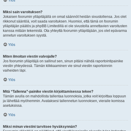
Ylös
Miksi sain varoituksen?
Jokaisen foorumin ylläpitäjällä on omat säännöt heidän sivustollensa. Jos olet
rikkonut sääntöä, voit saada varoituksen. Huomioi, että tämä on foorumin
ylläpitäjän päätös ja phpBB Limitedillä ei ole sivustolla annettavien varoitusten
kanssa mitään tekemistä. Ota yhteyttä foorumin ylläpitäjään, jos olet epävarma
annetun varoituksen syystä.
Ylös
Miten ilmoitan viestin valvojalle?
Jos foorumin ylläpitäjä on sallinut sen, sinun pitäisi nähdä raportointipainike
viestin yhteydessä. Tämän klikkaaminen vie sinut viestin raportoinnin
vaiheiden läpi.
Ylös
Mitä “Tallenna”-painike viestin kirjoittamisessa tekee?
Tämän avulla on mahdollista tallentaa luonnoksia, jotka voit kirjoittaa loppuun
ja lähettää myöhemmin. Avataksesi tallennetun luonnoksen, vieraile komissa
asetuksissa.
Ylös
Miksi minun viestini tarvitsee hyväksynnän?