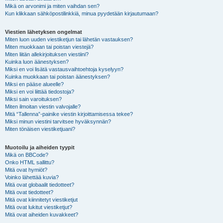
Mikä on arvonimi ja miten vaihdan sen?
Kun klikkaan sähköpostilinkkiä, minua pyydetään kirjautumaan?
Viestien lähetyksen ongelmat
Miten luon uuden viestiketjun tai lähetän vastauksen?
Miten muokkaan tai poistan viestejä?
Miten liitän allekirjoituksen viestiini?
Kuinka luon äänestyksen?
Miksi en voi lisätä vastausvaihtoehtoja kyselyyn?
Kuinka muokkaan tai poistan äänestyksen?
Miksi en pääse alueelle?
Miksi en voi liittää tiedostoja?
Miksi sain varoituksen?
Miten ilmoitan viestin valvojalle?
Mitä “Tallenna”-painike viestin kirjoittamisessa tekee?
Miksi minun viestini tarvitsee hyväksynnän?
Miten tönäisen viestiketjuani?
Muotoilu ja aiheiden tyypit
Mikä on BBCode?
Onko HTML sallittu?
Mitä ovat hymiöt?
Voinko lähettää kuvia?
Mitä ovat globaalit tiedotteet?
Mitä ovat tiedotteet?
Mitä ovat kiinnitetyt viestiketjut
Mitä ovat lukitut viestiketjut?
Mitä ovat aiheiden kuvakkeet?