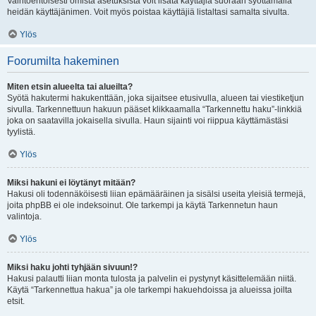
Vaihtoehtoisesti omista asetuksista voit lisätä käyttäjiä suoraan syöttämällä
heidän käyttäjänimen. Voit myös poistaa käyttäjiä listaltasi samalta sivulta.
Ylös
Foorumilta hakeminen
Miten etsin alueelta tai alueilta?
Syötä hakutermi hakukenttään, joka sijaitsee etusivulla, alueen tai viestiketjun
sivulla. Tarkennettuun hakuun pääset klikkaamalla “Tarkennettu haku”-linkkiä
joka on saatavilla jokaisella sivulla. Haun sijainti voi riippua käyttämästäsi
tyylistä.
Ylös
Miksi hakuni ei löytänyt mitään?
Hakusi oli todennäköisesti liian epämääräinen ja sisälsi useita yleisiä termejä,
joita phpBB ei ole indeksoinut. Ole tarkempi ja käytä Tarkennetun haun
valintoja.
Ylös
Miksi haku johti tyhjään sivuun!?
Hakusi palautti liian monta tulosta ja palvelin ei pystynyt käsittelemään niitä.
Käytä “Tarkennettua hakua” ja ole tarkempi hakuehdoissa ja alueissa joilta
etsit.