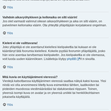
Ylös
Vaihdoin aikavyöhykkeen ja kellonaika on silti väärin!
Jos olet varmasti valinnut oikean aikavyöhykkeen ja aika on silti väärin, on
palvelimen kellonaika väärin. Ota yhteyttä ylläpitäjään korjataksesi ongelman.
Ylös
Kieleni ei ole valittavana!
Joko ylläpitäjä ei ole asentanut kielellesi kielipakettia tai kukaan ei ole
kääntänyt tätä foorumia kielellesi. Kokeile pyytää foorumin ylläpitäjältä, josko
hän voisi asentaa tarvitsemasi kielipaketin. Jos kielipakettia ei ole olemassa,
voit luoda uuden käännöksen. Lisätietoja löytyy
phpBB
®:n sivuilta.
Ylös
Mitä kuvia on käyttäjänimeni vieressä?
Viestejä katsottaessa käyttäjänimen vieressä saattaa näkyä kaksi kuvaa. Yksi
niistä voi olla arvonimeesi liitetty kuva esimerkiksi tähtien, laatikoiden tai
pisteiden muodossa viestimäärästäsi tai statuksestasi riippuen. Toinen,
yleensä isompi kuva on avatar ja on yleensä uniikki tai henkilökohtainen
jokaisella käyttäjällä.
Ylös