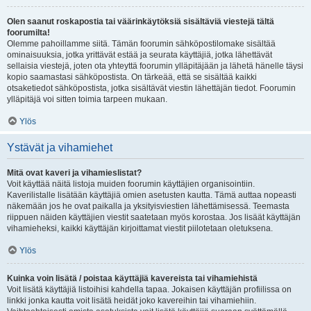
Olen saanut roskapostia tai väärinkäytöksiä sisältäviä viestejä tältä
foorumilta!
Olemme pahoillamme siitä. Tämän foorumin sähköpostilomake sisältää
ominaisuuksia, jotka yrittävät estää ja seurata käyttäjiä, jotka lähettävät
sellaisia viestejä, joten ota yhteyttä foorumin ylläpitäjään ja lähetä hänelle täysi
kopio saamastasi sähköpostista. On tärkeää, että se sisältää kaikki
otsaketiedot sähköpostista, jotka sisältävät viestin lähettäjän tiedot. Foorumin
ylläpitäjä voi sitten toimia tarpeen mukaan.
Ylös
Ystävät ja vihamiehet
Mitä ovat kaveri ja vihamieslistat?
Voit käyttää näitä listoja muiden foorumin käyttäjien organisointiin.
Kaverilistalle lisätään käyttäjiä omien asetusten kautta. Tämä auttaa nopeasti
näkemään jos he ovat paikalla ja yksityisviestien lähettämisessä. Teemasta
riippuen näiden käyttäjien viestit saatetaan myös korostaa. Jos lisäät käyttäjän
vihamieheksi, kaikki käyttäjän kirjoittamat viestit piilotetaan oletuksena.
Ylös
Kuinka voin lisätä / poistaa käyttäjiä kavereista tai vihamiehistä
Voit lisätä käyttäjiä listoihisi kahdella tapaa. Jokaisen käyttäjän profiilissa on
linkki jonka kautta voit lisätä heidät joko kavereihin tai vihamiehiin.