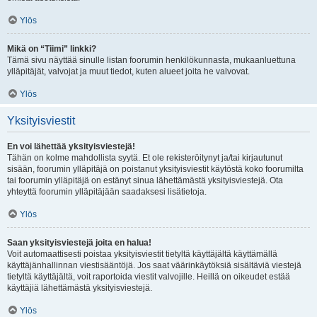
Ylös
Mikä on “Tiimi” linkki?
Tämä sivu näyttää sinulle listan foorumin henkilökunnasta, mukaanluettuna
ylläpitäjät, valvojat ja muut tiedot, kuten alueet joita he valvovat.
Ylös
Yksityisviestit
En voi lähettää yksityisviestejä!
Tähän on kolme mahdollista syytä. Et ole rekisteröitynyt ja/tai kirjautunut
sisään, foorumin ylläpitäjä on poistanut yksityisviestit käytöstä koko foorumilta
tai foorumin ylläpitäjä on estänyt sinua lähettämästä yksityisviestejä. Ota
yhteyttä foorumin ylläpitäjään saadaksesi lisätietoja.
Ylös
Saan yksityisviestejä joita en halua!
Voit automaattisesti poistaa yksityisviestit tietyltä käyttäjältä käyttämällä
käyttäjänhallinnan viestisääntöjä. Jos saat väärinkäytöksiä sisältäviä viestejä
tietyltä käyttäjältä, voit raportoida viestit valvojille. Heillä on oikeudet estää
käyttäjiä lähettämästä yksityisviestejä.
Ylös