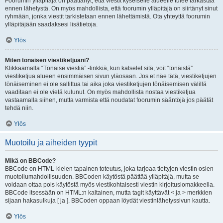
Foorumin ylläpitäjä on päättänyt, että viestit kyseiselle alueelle tulee tarkastaa
ennen lähetystä. On myös mahdollista, että foorumin ylläpitäjä on siirtänyt sinut
ryhmään, jonka viestit tarkistetaan ennen lähettämistä. Ota yhteyttä foorumin
ylläpitäjään saadaksesi lisätietoja.
Ylös
Miten tönäisen viestiketjuani?
Klikkaamalla “Tönaise viestiä” -linkkiä, kun katselet sitä, voit “tönäistä”
viestiketjua alueen ensimmäisen sivun yläosaan. Jos et näe tätä, viestiketjujen
tönäiseminen ei ole sallittua tai aika joka viestiketjujen tönäisemisen välillä
vaaditaan ei ole vielä kulunut. On myös mahdollista nostaa viestiketjua
vastaamalla siihen, mutta varmista että noudatat foorumin sääntöjä jos päätät
tehdä niin.
Ylös
Muotoilu ja aiheiden tyypit
Mikä on BBCode?
BBCode on HTML-kielen tapainen toteutus, joka tarjoaa tiettyjen viestin osien
muotoilumahdollisuuden. BBCoden käytöstä päättää ylläpitäjä, mutta se
voidaan ottaa pois käytöstä myös viestikohtaisesti viestin kirjoituslomakkeella.
BBCode itsessään on HTML:n kaltainen, mutta tagit käyttävät < ja > merkkien
sijaan hakasulkuja [ ja ]. BBCoden oppaan löydät viestinlähetyssivun kautta.
Ylös