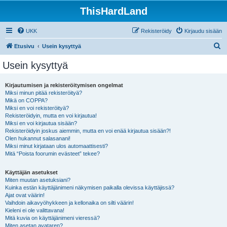
ThisHardLand
UKK
Rekisteröidy
Kirjaudu sisään
E
Etusivu
Usein kysyttyä
t
Usein kysyttyä
s
i
Kirjautumisen ja rekisteröitymisen ongelmat
Miksi minun pitää rekisteröityä?
Mikä on COPPA?
Miksi en voi rekisteröityä?
Rekisteröidyin, mutta en voi kirjautua!
Miksi en voi kirjautua sisään?
Rekisteröidyin joskus aiemmin, mutta en voi enää kirjautua sisään?!
Olen hukannut salasanani!
Miksi minut kirjataan ulos automaattisesti?
Mitä “Poista foorumin evästeet” tekee?
Käyttäjän asetukset
Miten muutan asetuksiani?
Kuinka estän käyttäjänimeni näkymisen paikalla olevissa käyttäjissä?
Ajat ovat väärin!
Vaihdoin aikavyöhykkeen ja kellonaika on silti väärin!
Kieleni ei ole valittavana!
Mitä kuvia on käyttäjänimeni vieressä?
Miten asetan avataren?