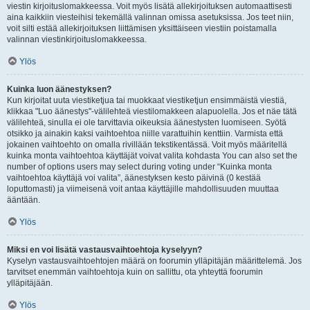
viestin kirjoituslomakkeessa. Voit myös lisätä allekirjoituksen automaattisesti
aina kaikkiin viesteihisi tekemällä valinnan omissa asetuksissa. Jos teet niin,
voit silti estää allekirjoituksen liittämisen yksittäiseen viestiin poistamalla
valinnan viestinkirjoituslomakkeessa.
Ylös
Kuinka luon äänestyksen?
Kun kirjoitat uuta viestiketjua tai muokkaat viestiketjun ensimmäistä viestiä,
klikkaa "Luo äänestys"-välilehteä viestilomakkeen alapuolella. Jos et näe tätä
välilehteä, sinulla ei ole tarvittavia oikeuksia äänestysten luomiseen. Syötä
otsikko ja ainakin kaksi vaihtoehtoa niille varattuihin kenttiin. Varmista että
jokainen vaihtoehto on omalla rivillään tekstikentässä. Voit myös määritellä
kuinka monta vaihtoehtoa käyttäjät voivat valita kohdasta You can also set the
number of options users may select during voting under “Kuinka monta
vaihtoehtoa käyttäjä voi valita”, äänestyksen kesto päivinä (0 kestää
loputtomasti) ja viimeisenä voit antaa käyttäjille mahdollisuuden muuttaa
ääntään.
Ylös
Miksi en voi lisätä vastausvaihtoehtoja kyselyyn?
Kyselyn vastausvaihtoehtojen määrä on foorumin ylläpitäjän määrittelemä. Jos
tarvitset enemmän vaihtoehtoja kuin on sallittu, ota yhteyttä foorumin
ylläpitäjään.
Ylös