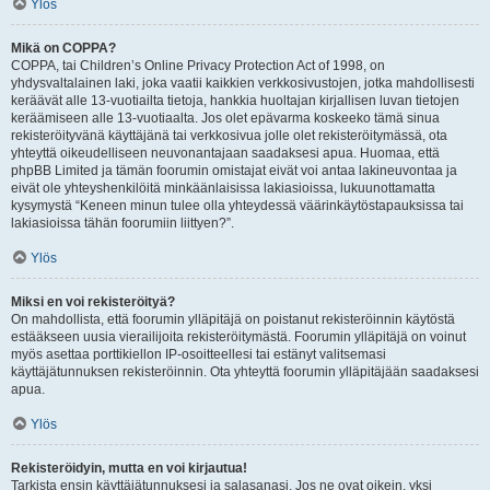
Ylös
Mikä on COPPA?
COPPA, tai Children’s Online Privacy Protection Act of 1998, on
yhdysvaltalainen laki, joka vaatii kaikkien verkkosivustojen, jotka mahdollisesti
keräävät alle 13-vuotiailta tietoja, hankkia huoltajan kirjallisen luvan tietojen
keräämiseen alle 13-vuotiaalta. Jos olet epävarma koskeeko tämä sinua
rekisteröityvänä käyttäjänä tai verkkosivua jolle olet rekisteröitymässä, ota
yhteyttä oikeudelliseen neuvonantajaan saadaksesi apua. Huomaa, että
phpBB Limited ja tämän foorumin omistajat eivät voi antaa lakineuvontaa ja
eivät ole yhteyshenkilöitä minkäänlaisissa lakiasioissa, lukuunottamatta
kysymystä “Keneen minun tulee olla yhteydessä väärinkäytöstapauksissa tai
lakiasioissa tähän foorumiin liittyen?”.
Ylös
Miksi en voi rekisteröityä?
On mahdollista, että foorumin ylläpitäjä on poistanut rekisteröinnin käytöstä
estääkseen uusia vierailijoita rekisteröitymästä. Foorumin ylläpitäjä on voinut
myös asettaa porttikiellon IP-osoitteellesi tai estänyt valitsemasi
käyttäjätunnuksen rekisteröinnin. Ota yhteyttä foorumin ylläpitäjään saadaksesi
apua.
Ylös
Rekisteröidyin, mutta en voi kirjautua!
Tarkista ensin käyttäjätunnuksesi ja salasanasi. Jos ne ovat oikein, yksi