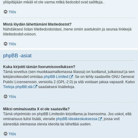
ylläpitäjään mikäli et ole varma mitkä tiedostot ovat sallittuja..
Ylös
Mistä löydän lähettämäni liitetiedostot?
Nähdäksesi listan liitetiedostoistasi, mene omiin asetuksiin ja seuraa linkkejä
liitetiedostot-osioon.
Ylös
phpBB -asiat
Kuka kirjoitti tämän foorumisovelluksen?
Tämä sovellus (sen muokkaamattomassa tilassa) on tuottanut, julkaissut ja sen
tekijänoikeudet omistaa
phpBB Limited
. Se on tehty saataville GNU General
Public Licensenssin, versiolla 2 (GPL-2.0) ja sitä voidaan jakaa vapaasti. Katso
Tietoja phpBB:stä
saadaksesi lisätietoja.
Ylös
Miksi ominaisuutta X ei ole saatavilla?
Tämä ohjelmisto on phpBB Limitedin kirjoittama ja lisensoima. Jos uskot, että
ominaisuus tulisi lisätä, vieraile
phpBB ideakeskuksessa
, jossa voit
äänestää olemassa olevia ideoita tai lähettää uuden.
Ylös