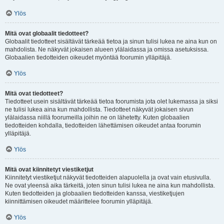
Ylös
Mitä ovat globaalit tiedotteet?
Globaalit tiedotteet sisältävät tärkeää tietoa ja sinun tulisi lukea ne aina kun on
mahdolista. Ne näkyvät jokaisen alueen ylälaidassa ja omissa asetuksissa.
Globaalien tiedotteiden oikeudet myöntää foorumin ylläpitäjä.
Ylös
Mitä ovat tiedotteet?
Tiedotteet usein sisältävät tärkeää tietoa foorumista jota olet lukemassa ja siksi
ne tulisi lukea aina kun mahdollista. Tiedotteet näkyvät jokaisen sivun
ylälaidassa niillä foorumeilla joihin ne on lähetetty. Kuten globaalien
tiedotteiden kohdalla, tiedotteiden lähettämisen oikeudet antaa foorumin
ylläpitäjä.
Ylös
Mitä ovat kiinnitetyt viestiketjut
Kiinnitetyt viestiketjut näkyvät tiedotteiden alapuolella ja ovat vain etusivulla.
Ne ovat yleensä aika tärkeitä, joten sinun tulisi lukea ne aina kun mahdollista.
Kuten tiedotteiden ja globaalien tiedotteiden kanssa, viestiketjujen
kiinnittämisen oikeudet määrittelee foorumin ylläpitäjä.
Ylös