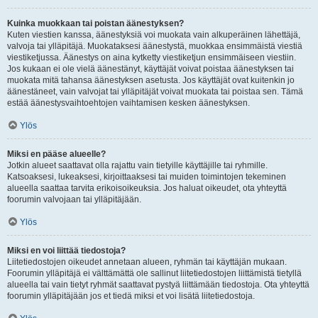
Kuinka muokkaan tai poistan äänestyksen?
Kuten viestien kanssa, äänestyksiä voi muokata vain alkuperäinen lähettäjä,
valvoja tai ylläpitäjä. Muokataksesi äänestystä, muokkaa ensimmäistä viestiä
viestiketjussa. Äänestys on aina kytketty viestiketjun ensimmäiseen viestiin.
Jos kukaan ei ole vielä äänestänyt, käyttäjät voivat poistaa äänestyksen tai
muokata mitä tahansa äänestyksen asetusta. Jos käyttäjät ovat kuitenkin jo
äänestäneet, vain valvojat tai ylläpitäjät voivat muokata tai poistaa sen. Tämä
estää äänestysvaihtoehtojen vaihtamisen kesken äänestyksen.
Ylös
Miksi en pääse alueelle?
Jotkin alueet saattavat olla rajattu vain tietyille käyttäjille tai ryhmille.
Katsoaksesi, lukeaksesi, kirjoittaaksesi tai muiden toimintojen tekeminen
alueella saattaa tarvita erikoisoikeuksia. Jos haluat oikeudet, ota yhteyttä
foorumin valvojaan tai ylläpitäjään.
Ylös
Miksi en voi liittää tiedostoja?
Liitetiedostojen oikeudet annetaan alueen, ryhmän tai käyttäjän mukaan.
Foorumin ylläpitäjä ei välttämättä ole sallinut liitetiedostojen liittämistä tietyllä
alueella tai vain tietyt ryhmät saattavat pystyä liittämään tiedostoja. Ota yhteyttä
foorumin ylläpitäjään jos et tiedä miksi et voi lisätä liitetiedostoja.