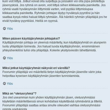
kuin voit liittyä. Jotkut voivat olla suljettuja ja joissakin voi olla jopa piilotettuja
jäsenyyksiä. Jos ryhmä on avoin, voit liittyä siihen klikkaamalla painiketta. Jos
ryhmä vaatii hyväksynnän liittymistä varten, voit pyytää liittymislupaa
klikkaamalla painiketta. Ryhmän johtajan täytyy hyväksyä pyyntösi ja hän
saattaa kysyä miksi haluat liittyä ryhmään. Älä häiriköi ryhmän ylläpitäjiä jos he
eivät hyväksy pyyntöäsi. Heillä on syynsä.
Ylös
Miten pääsen käyttäjäryhmän johtajaksi?
Käyttäjäryhmän johtaja on yleensä määritelty, kun käyttäjäryhmät on alunperin
luotu ylläpitäjän toimesta. Jos haluat luoda käyttäjäryhmän, ensimmäinen
yhteyshenkilösi tulisi olla ylläpitäjä. Kokeile yksityisviestin lähettämistä.
Ylös
Miksi jotkut käyttäjäryhmät näkyvät eri väreillä?
Foorumin ylläpitäjä voi määritellä tietyn käyttäjäryhmän jäsenille värin joka
helpottaa kyseisen käyttäjäryhmän jäsenten tunnistamista.
Ylös
Mikä on “oletusryhmä”?
Jos olet useamman kuin yhden käyttäjäryhmän jäsen, oletusryhmääsi
käytetään määriteltäessä sinun kohdallasi käytettävää ryhmäväriä ja titteliä.
Foorumin ylläpitäjä saattaa antaa sinulle oikeudet vaihtaa oletusryhmääsi
omista asetuksista.