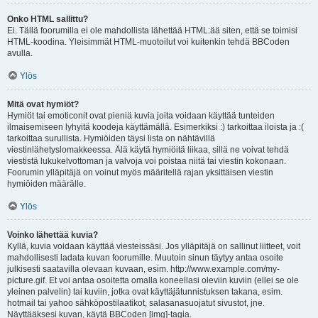
Onko HTML sallittu?
Ei. Tällä foorumilla ei ole mahdollista lähettää HTML:ää siten, että se toimisi
HTML-koodina. Yleisimmät HTML-muotoilut voi kuitenkin tehdä BBCoden
avulla.
Ylös
Mitä ovat hymiöt?
Hymiöt tai emoticonit ovat pieniä kuvia joita voidaan käyttää tunteiden
ilmaisemiseen lyhyitä koodeja käyttämällä. Esimerkiksi :) tarkoittaa iloista ja :(
tarkoittaa surullista. Hymiöiden täysi lista on nähtävillä
viestinlähetyslomakkeessa. Älä käytä hymiöitä liikaa, sillä ne voivat tehdä
viestistä lukukelvottoman ja valvoja voi poistaa niitä tai viestin kokonaan.
Foorumin ylläpitäjä on voinut myös määritellä rajan yksittäisen viestin
hymiöiden määrälle.
Ylös
Voinko lähettää kuvia?
Kyllä, kuvia voidaan käyttää viesteissäsi. Jos ylläpitäjä on sallinut liitteet, voit
mahdollisesti ladata kuvan foorumille. Muutoin sinun täytyy antaa osoite
julkisesti saatavilla olevaan kuvaan, esim. http://www.example.com/my-
picture.gif. Et voi antaa osoitetta omalla koneellasi oleviin kuviin (ellei se ole
yleinen palvelin) tai kuviin, jotka ovat käyttäjätunnistuksen takana, esim.
hotmail tai yahoo sähköpostilaatikot, salasanasuojatut sivustot, jne.
Näyttääksesi kuvan, käytä BBCoden [img]-tagia.