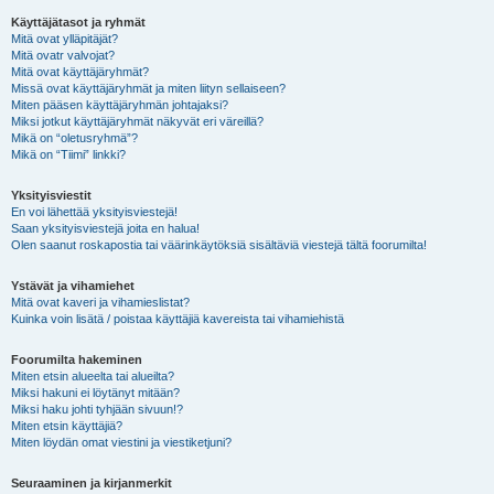
Käyttäjätasot ja ryhmät
Mitä ovat ylläpitäjät?
Mitä ovatr valvojat?
Mitä ovat käyttäjäryhmät?
Missä ovat käyttäjäryhmät ja miten liityn sellaiseen?
Miten pääsen käyttäjäryhmän johtajaksi?
Miksi jotkut käyttäjäryhmät näkyvät eri väreillä?
Mikä on “oletusryhmä”?
Mikä on “Tiimi” linkki?
Yksityisviestit
En voi lähettää yksityisviestejä!
Saan yksityisviestejä joita en halua!
Olen saanut roskapostia tai väärinkäytöksiä sisältäviä viestejä tältä foorumilta!
Ystävät ja vihamiehet
Mitä ovat kaveri ja vihamieslistat?
Kuinka voin lisätä / poistaa käyttäjiä kavereista tai vihamiehistä
Foorumilta hakeminen
Miten etsin alueelta tai alueilta?
Miksi hakuni ei löytänyt mitään?
Miksi haku johti tyhjään sivuun!?
Miten etsin käyttäjiä?
Miten löydän omat viestini ja viestiketjuni?
Seuraaminen ja kirjanmerkit