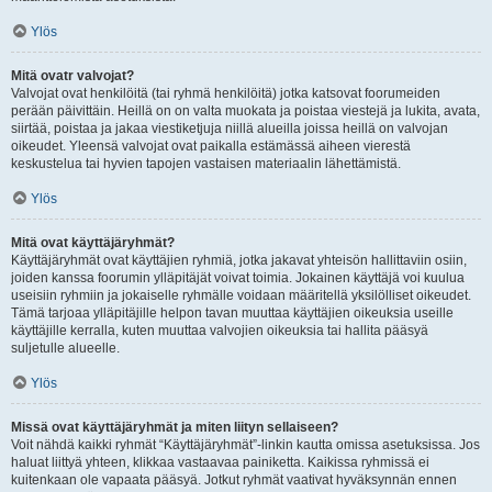
Ylös
Mitä ovatr valvojat?
Valvojat ovat henkilöitä (tai ryhmä henkilöitä) jotka katsovat foorumeiden
perään päivittäin. Heillä on on valta muokata ja poistaa viestejä ja lukita, avata,
siirtää, poistaa ja jakaa viestiketjuja niillä alueilla joissa heillä on valvojan
oikeudet. Yleensä valvojat ovat paikalla estämässä aiheen vierestä
keskustelua tai hyvien tapojen vastaisen materiaalin lähettämistä.
Ylös
Mitä ovat käyttäjäryhmät?
Käyttäjäryhmät ovat käyttäjien ryhmiä, jotka jakavat yhteisön hallittaviin osiin,
joiden kanssa foorumin ylläpitäjät voivat toimia. Jokainen käyttäjä voi kuulua
useisiin ryhmiin ja jokaiselle ryhmälle voidaan määritellä yksilölliset oikeudet.
Tämä tarjoaa ylläpitäjille helpon tavan muuttaa käyttäjien oikeuksia useille
käyttäjille kerralla, kuten muuttaa valvojien oikeuksia tai hallita pääsyä
suljetulle alueelle.
Ylös
Missä ovat käyttäjäryhmät ja miten liityn sellaiseen?
Voit nähdä kaikki ryhmät “Käyttäjäryhmät”-linkin kautta omissa asetuksissa. Jos
haluat liittyä yhteen, klikkaa vastaavaa painiketta. Kaikissa ryhmissä ei
kuitenkaan ole vapaata pääsyä. Jotkut ryhmät vaativat hyväksynnän ennen