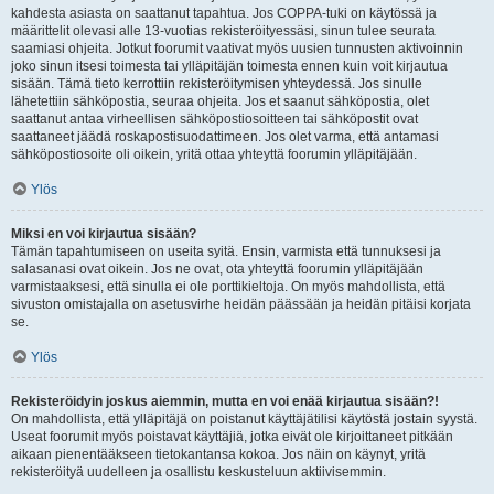
kahdesta asiasta on saattanut tapahtua. Jos COPPA-tuki on käytössä ja
määrittelit olevasi alle 13-vuotias rekisteröityessäsi, sinun tulee seurata
saamiasi ohjeita. Jotkut foorumit vaativat myös uusien tunnusten aktivoinnin
joko sinun itsesi toimesta tai ylläpitäjän toimesta ennen kuin voit kirjautua
sisään. Tämä tieto kerrottiin rekisteröitymisen yhteydessä. Jos sinulle
lähetettiin sähköpostia, seuraa ohjeita. Jos et saanut sähköpostia, olet
saattanut antaa virheellisen sähköpostiosoitteen tai sähköpostit ovat
saattaneet jäädä roskapostisuodattimeen. Jos olet varma, että antamasi
sähköpostiosoite oli oikein, yritä ottaa yhteyttä foorumin ylläpitäjään.
Ylös
Miksi en voi kirjautua sisään?
Tämän tapahtumiseen on useita syitä. Ensin, varmista että tunnuksesi ja
salasanasi ovat oikein. Jos ne ovat, ota yhteyttä foorumin ylläpitäjään
varmistaaksesi, että sinulla ei ole porttikieltoja. On myös mahdollista, että
sivuston omistajalla on asetusvirhe heidän päässään ja heidän pitäisi korjata
se.
Ylös
Rekisteröidyin joskus aiemmin, mutta en voi enää kirjautua sisään?!
On mahdollista, että ylläpitäjä on poistanut käyttäjätilisi käytöstä jostain syystä.
Useat foorumit myös poistavat käyttäjiä, jotka eivät ole kirjoittaneet pitkään
aikaan pienentääkseen tietokantansa kokoa. Jos näin on käynyt, yritä
rekisteröityä uudelleen ja osallistu keskusteluun aktiivisemmin.