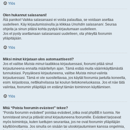
Ylös
Olen hukannut salasanani!
Älä panikoi! Vaikka salasanaasi ei voida palauttaa, se voidaan asettaa
uudelleen. Käy kirjautumissivulla ja klikkaa
Unohdin salasanani
. Seuraa
ohjeita ja sinun pitäisi kohta pystyä kirjautumaan uudelleen.
Jos et pysty asettamaan salasanaasi uudelleen, ota yhteyttä foorumin
ylläpitäjään.
Ylös
Miksi minut kirjataan ulos automaattisesti?
Jos et valitse
Muista minut
-laatikkoa kirjautuessasi, foorumi pitää sinut
kirjautuneena ennalta määritellyn ajan. Tämä estää muita väärinkäyttämästä
tunnuksiasi. Pysyäksesi kirjautuneena, valitse
Muista minut
-valinta
kirjautuessasi. Tämä ei ole suositeltavaa, jos käytät foorumia jaetulta koneelta,
esim. kirjastossa, nettikahvilassa tai koulun tietokoneluokassa. Jos et näe tätä
valintaa, foorumin ylläpitäjä on estänyt tämän toiminnon käyttämisen.
Ylös
Mitä “Poista foorumin evästeet” tekee?
“Poista foorumin evästeet” poistaa evästeet, jotka ovat phpBB:n luomia. Ne
tunnistavat sinut ja pitävät sinut kirjautuneena foorumille. Evästeet tarjoavat
myös toimintoja, kuten luettujen seurantaa, jos ne ovat foorumin ylläpitäjän
käyttöönottamia. Jos sinulla on sisään tai uloskirjautumisen kanssa ongelmia,