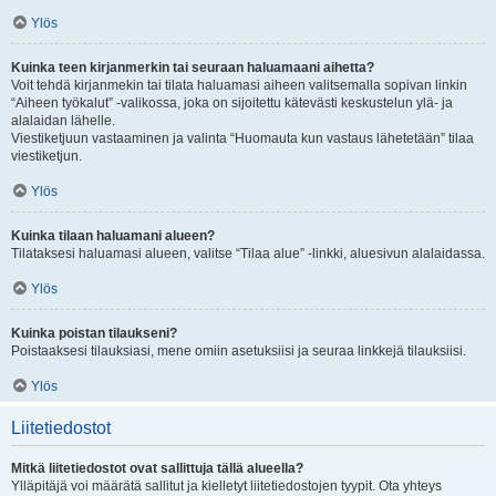
Ylös
Kuinka teen kirjanmerkin tai seuraan haluamaani aihetta?
Voit tehdä kirjanmekin tai tilata haluamasi aiheen valitsemalla sopivan linkin
“Aiheen työkalut” -valikossa, joka on sijoitettu kätevästi keskustelun ylä- ja
alalaidan lähelle.
Viestiketjuun vastaaminen ja valinta “Huomauta kun vastaus lähetetään” tilaa
viestiketjun.
Ylös
Kuinka tilaan haluamani alueen?
Tilataksesi haluamasi alueen, valitse “Tilaa alue” -linkki, aluesivun alalaidassa.
Ylös
Kuinka poistan tilaukseni?
Poistaaksesi tilauksiasi, mene omiin asetuksiisi ja seuraa linkkejä tilauksiisi.
Ylös
Liitetiedostot
Mitkä liitetiedostot ovat sallittuja tällä alueella?
Ylläpitäjä voi määrätä sallitut ja kielletyt liitetiedostojen tyypit. Ota yhteys