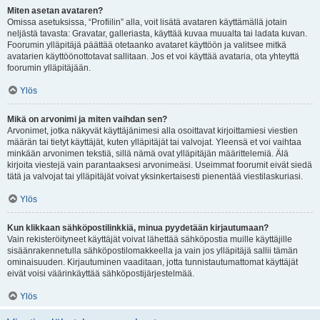
Miten asetan avataren?
Omissa asetuksissa, “Profiilin” alla, voit lisätä avataren käyttämällä jotain
neljästä tavasta: Gravatar, galleriasta, käyttää kuvaa muualta tai ladata kuvan.
Foorumin ylläpitäjä päättää otetaanko avataret käyttöön ja valitsee mitkä
avatarien käyttöönottotavat sallitaan. Jos et voi käyttää avataria, ota yhteyttä
foorumin ylläpitäjään.
Ylös
Mikä on arvonimi ja miten vaihdan sen?
Arvonimet, jotka näkyvät käyttäjänimesi alla osoittavat kirjoittamiesi viestien
määrän tai tietyt käyttäjät, kuten ylläpitäjät tai valvojat. Yleensä et voi vaihtaa
minkään arvonimen tekstiä, sillä nämä ovat ylläpitäjän määrittelemiä. Älä
kirjoita viestejä vain parantaaksesi arvonimeäsi. Useimmat foorumit eivät siedä
tätä ja valvojat tai ylläpitäjät voivat yksinkertaisesti pienentää viestilaskuriasi.
Ylös
Kun klikkaan sähköpostilinkkiä, minua pyydetään kirjautumaan?
Vain rekisteröityneet käyttäjät voivat lähettää sähköpostia muille käyttäjille
sisäänrakennetulla sähköpostilomakkeella ja vain jos ylläpitäjä sallii tämän
ominaisuuden. Kirjautuminen vaaditaan, jotta tunnistautumattomat käyttäjät
eivät voisi väärinkäyttää sähköpostijärjestelmää.
Ylös