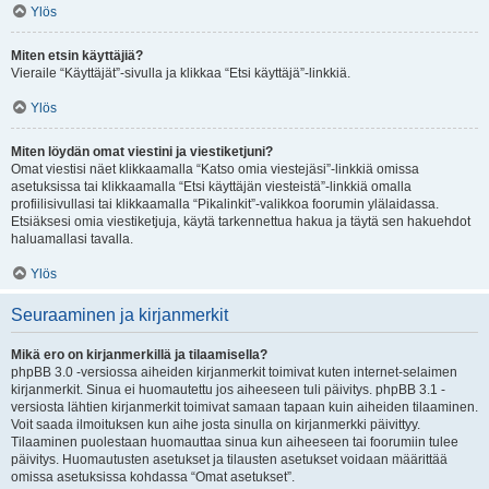
Ylös
Miten etsin käyttäjiä?
Vieraile “Käyttäjät”-sivulla ja klikkaa “Etsi käyttäjä”-linkkiä.
Ylös
Miten löydän omat viestini ja viestiketjuni?
Omat viestisi näet klikkaamalla “Katso omia viestejäsi”-linkkiä omissa
asetuksissa tai klikkaamalla “Etsi käyttäjän viesteistä”-linkkiä omalla
profiilisivullasi tai klikkaamalla “Pikalinkit”-valikkoa foorumin ylälaidassa.
Etsiäksesi omia viestiketjuja, käytä tarkennettua hakua ja täytä sen hakuehdot
haluamallasi tavalla.
Ylös
Seuraaminen ja kirjanmerkit
Mikä ero on kirjanmerkillä ja tilaamisella?
phpBB 3.0 -versiossa aiheiden kirjanmerkit toimivat kuten internet-selaimen
kirjanmerkit. Sinua ei huomautettu jos aiheeseen tuli päivitys. phpBB 3.1 -
versiosta lähtien kirjanmerkit toimivat samaan tapaan kuin aiheiden tilaaminen.
Voit saada ilmoituksen kun aihe josta sinulla on kirjanmerkki päivittyy.
Tilaaminen puolestaan huomauttaa sinua kun aiheeseen tai foorumiin tulee
päivitys. Huomautusten asetukset ja tilausten asetukset voidaan määrittää
omissa asetuksissa kohdassa “Omat asetukset”.