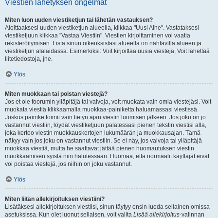
Viestien lähetyksen ongelmat
Miten luon uuden viestiketjun tai lähetän vastauksen?
Aloittaaksesi uuden viestiketjun alueella, klikkaa "Uusi Aihe". Vastataksesi
viestiketjuun klikkaa "Vastaa Viestiin". Viestien kirjoittaminen voi vaatia
rekisteröitymisen. Lista sinun oikeuksistasi alueella on nähtävillä alueen ja
viestiketjun alalaidassa. Esimerkiksi: Voit kirjoittaa uusia viestejä, Voit lähettää
liitetiedostoja, jne.
Ylös
Miten muokkaan tai poistan viestejä?
Jos et ole foorumin ylläpitäjä tai valvoja, voit muokata vain omia viestejäsi. Voit
muokata viestiä klikkaamalla muokkaa-painiketta haluamassasi viestissä.
Joskus painike toimii vain tietyn ajan viestin luomisen jälkeen. Jos joku on jo
vastannut viestiin, löydät viestiketjuun palatessasi pienen tekstin viestisi alla,
joka kertoo viestin muokkauskertojen lukumäärän ja muokkausajan. Tämä
näkyy vain jos joku on vastannut viestiin. Se ei näy, jos valvoja tai ylläpitäjä
muokkaa viestiä, mutta he saattavat jättää pienen huomautuksen viestin
muokkaamisen syistä niin halutessaan. Huomaa, että normaalit käyttäjät eivät
voi poistaa viestejä, jos niihin on joku vastannut.
Ylös
Miten liitän allekirjoituksen viestiini?
Lisätäksesi allekirjoituksen viestiisi, sinun täytyy ensin luoda sellainen omissa
asetuksissa. Kun olet luonut sellaisen, voit valita
Lisää allekirjoitus
-valinnan