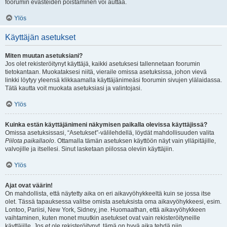
foorumin evästeiden poistaminen voi auttaa.
Ylös
Käyttäjän asetukset
Miten muutan asetuksiani?
Jos olet rekisteröitynyt käyttäjä, kaikki asetuksesi tallennetaan foorumin
tietokantaan. Muokataksesi niitä, vieraile omissa asetuksissa, johon vievä
linkki löytyy yleensä klikkaamalla käyttäjänimeäsi foorumin sivujen ylälaidassa.
Tätä kautta voit muokata asetuksiasi ja valintojasi.
Ylös
Kuinka estän käyttäjänimeni näkymisen paikalla olevissa käyttäjissä?
Omissa asetuksissasi, “Asetukset”-välilehdellä, löydät mahdollisuuden valita
Piilota paikallaolo
. Ottamalla tämän asetuksen käyttöön näyt vain ylläpitäjille,
valvojille ja itsellesi. Sinut lasketaan piilossa oleviin käyttäjiin.
Ylös
Ajat ovat väärin!
On mahdollista, että näytetty aika on eri aikavyöhykkeeltä kuin se jossa itse
olet. Tässä tapauksessa valitse omista asetuksista oma aikavyöhykkeesi, esim.
Lontoo, Pariisi, New York, Sidney, jne. Huomaathan, että aikavyöhykkeen
vaihtaminen, kuten monet muutkin asetukset ovat vain rekisteröityneille
käyttäjille. Jos et ole rekisteröitynyt, tämä on hyvä aika tehdä niin.