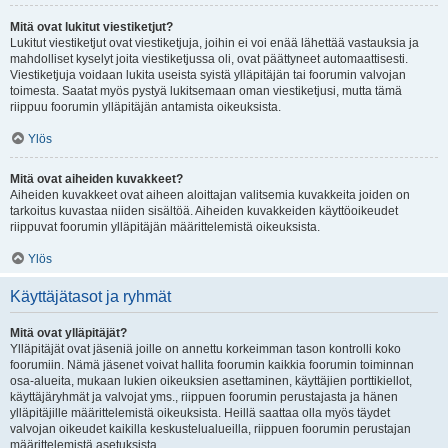
Mitä ovat lukitut viestiketjut?
Lukitut viestiketjut ovat viestiketjuja, joihin ei voi enää lähettää vastauksia ja
mahdolliset kyselyt joita viestiketjussa oli, ovat päättyneet automaattisesti.
Viestiketjuja voidaan lukita useista syistä ylläpitäjän tai foorumin valvojan
toimesta. Saatat myös pystyä lukitsemaan oman viestiketjusi, mutta tämä
riippuu foorumin ylläpitäjän antamista oikeuksista.
Ylös
Mitä ovat aiheiden kuvakkeet?
Aiheiden kuvakkeet ovat aiheen aloittajan valitsemia kuvakkeita joiden on
tarkoitus kuvastaa niiden sisältöä. Aiheiden kuvakkeiden käyttöoikeudet
riippuvat foorumin ylläpitäjän määrittelemistä oikeuksista.
Ylös
Käyttäjätasot ja ryhmät
Mitä ovat ylläpitäjät?
Ylläpitäjät ovat jäseniä joille on annettu korkeimman tason kontrolli koko
foorumiin. Nämä jäsenet voivat hallita foorumin kaikkia foorumin toiminnan
osa-alueita, mukaan lukien oikeuksien asettaminen, käyttäjien porttikiellot,
käyttäjäryhmät ja valvojat yms., riippuen foorumin perustajasta ja hänen
ylläpitäjille määrittelemistä oikeuksista. Heillä saattaa olla myös täydet
valvojan oikeudet kaikilla keskustelualueilla, riippuen foorumin perustajan
määrittelemistä asetuksista.