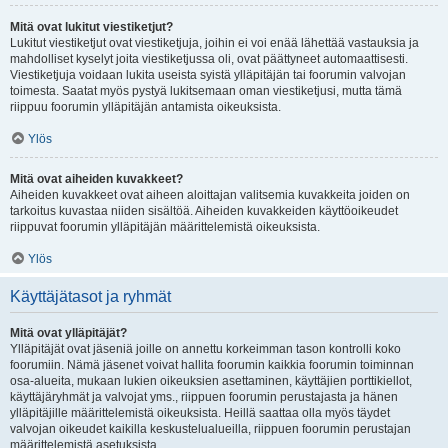
Mitä ovat lukitut viestiketjut?
Lukitut viestiketjut ovat viestiketjuja, joihin ei voi enää lähettää vastauksia ja
mahdolliset kyselyt joita viestiketjussa oli, ovat päättyneet automaattisesti.
Viestiketjuja voidaan lukita useista syistä ylläpitäjän tai foorumin valvojan
toimesta. Saatat myös pystyä lukitsemaan oman viestiketjusi, mutta tämä
riippuu foorumin ylläpitäjän antamista oikeuksista.
Ylös
Mitä ovat aiheiden kuvakkeet?
Aiheiden kuvakkeet ovat aiheen aloittajan valitsemia kuvakkeita joiden on
tarkoitus kuvastaa niiden sisältöä. Aiheiden kuvakkeiden käyttöoikeudet
riippuvat foorumin ylläpitäjän määrittelemistä oikeuksista.
Ylös
Käyttäjätasot ja ryhmät
Mitä ovat ylläpitäjät?
Ylläpitäjät ovat jäseniä joille on annettu korkeimman tason kontrolli koko
foorumiin. Nämä jäsenet voivat hallita foorumin kaikkia foorumin toiminnan
osa-alueita, mukaan lukien oikeuksien asettaminen, käyttäjien porttikiellot,
käyttäjäryhmät ja valvojat yms., riippuen foorumin perustajasta ja hänen
ylläpitäjille määrittelemistä oikeuksista. Heillä saattaa olla myös täydet
valvojan oikeudet kaikilla keskustelualueilla, riippuen foorumin perustajan
määrittelemistä asetuksista.