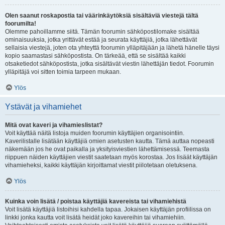
Olen saanut roskapostia tai väärinkäytöksiä sisältäviä viestejä tältä
foorumilta!
Olemme pahoillamme siitä. Tämän foorumin sähköpostilomake sisältää
ominaisuuksia, jotka yrittävät estää ja seurata käyttäjiä, jotka lähettävät
sellaisia viestejä, joten ota yhteyttä foorumin ylläpitäjään ja lähetä hänelle täysi
kopio saamastasi sähköpostista. On tärkeää, että se sisältää kaikki
otsaketiedot sähköpostista, jotka sisältävät viestin lähettäjän tiedot. Foorumin
ylläpitäjä voi sitten toimia tarpeen mukaan.
Ylös
Ystävät ja vihamiehet
Mitä ovat kaveri ja vihamieslistat?
Voit käyttää näitä listoja muiden foorumin käyttäjien organisointiin.
Kaverilistalle lisätään käyttäjiä omien asetusten kautta. Tämä auttaa nopeasti
näkemään jos he ovat paikalla ja yksityisviestien lähettämisessä. Teemasta
riippuen näiden käyttäjien viestit saatetaan myös korostaa. Jos lisäät käyttäjän
vihamieheksi, kaikki käyttäjän kirjoittamat viestit piilotetaan oletuksena.
Ylös
Kuinka voin lisätä / poistaa käyttäjiä kavereista tai vihamiehistä
Voit lisätä käyttäjiä listoihisi kahdella tapaa. Jokaisen käyttäjän profiilissa on
linkki jonka kautta voit lisätä heidät joko kavereihin tai vihamiehiin.