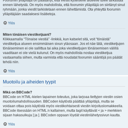
Foorumin ylläpitäjä on päättänyt, että viestit kyseiselle alueelle tulee tarkastaa
ennen lähetystä. On myös mahdollista, että foorumin ylläpitäjä on siirtänyt sinut
ryhmään, jonka viestit tarkistetaan ennen lähettämistä. Ota yhteyttä foorumin
ylläpitäjään saadaksesi lisätietoja.
Ylös
Miten tönäisen viestiketjuani?
Klikkaamalla “Tönaise viestiä” -linkkiä, kun katselet sitä, voit “tönäistä”
viestiketjua alueen ensimmäisen sivun yläosaan. Jos et näe tätä, viestiketjujen
tönäiseminen ei ole sallittua tai aika joka viestiketjujen tönäisemisen välillä
vaaditaan ei ole vielä kulunut. On myös mahdollista nostaa viestiketjua
vastaamalla siihen, mutta varmista että noudatat foorumin sääntöjä jos päätät
tehdä niin.
Ylös
Muotoilu ja aiheiden tyypit
Mikä on BBCode?
BBCode on HTML-kielen tapainen toteutus, joka tarjoaa tiettyjen viestin osien
muotoilumahdollisuuden. BBCoden käytöstä päättää ylläpitäjä, mutta se
voidaan ottaa pois käytöstä myös viestikohtaisesti viestin kirjoituslomakkeella.
BBCode itsessään on HTML:n kaltainen, mutta tagit käyttävät < ja > merkkien
sijaan hakasulkuja [ ja ]. BBCoden oppaan löydät viestinlähetyssivun kautta.
Ylös