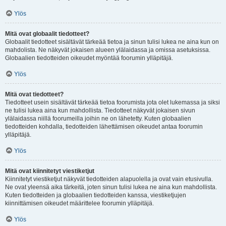
Ylös
Mitä ovat globaalit tiedotteet?
Globaalit tiedotteet sisältävät tärkeää tietoa ja sinun tulisi lukea ne aina kun on
mahdolista. Ne näkyvät jokaisen alueen ylälaidassa ja omissa asetuksissa.
Globaalien tiedotteiden oikeudet myöntää foorumin ylläpitäjä.
Ylös
Mitä ovat tiedotteet?
Tiedotteet usein sisältävät tärkeää tietoa foorumista jota olet lukemassa ja siksi
ne tulisi lukea aina kun mahdollista. Tiedotteet näkyvät jokaisen sivun
ylälaidassa niillä foorumeilla joihin ne on lähetetty. Kuten globaalien
tiedotteiden kohdalla, tiedotteiden lähettämisen oikeudet antaa foorumin
ylläpitäjä.
Ylös
Mitä ovat kiinnitetyt viestiketjut
Kiinnitetyt viestiketjut näkyvät tiedotteiden alapuolella ja ovat vain etusivulla.
Ne ovat yleensä aika tärkeitä, joten sinun tulisi lukea ne aina kun mahdollista.
Kuten tiedotteiden ja globaalien tiedotteiden kanssa, viestiketjujen
kiinnittämisen oikeudet määrittelee foorumin ylläpitäjä.
Ylös