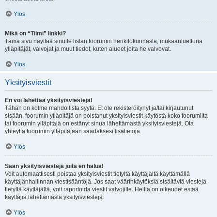
Ylös
Mikä on “Tiimi” linkki?
Tämä sivu näyttää sinulle listan foorumin henkilökunnasta, mukaanluettuna
ylläpitäjät, valvojat ja muut tiedot, kuten alueet joita he valvovat.
Ylös
Yksityisviestit
En voi lähettää yksityisviestejä!
Tähän on kolme mahdollista syytä. Et ole rekisteröitynyt ja/tai kirjautunut
sisään, foorumin ylläpitäjä on poistanut yksityisviestit käytöstä koko foorumilta
tai foorumin ylläpitäjä on estänyt sinua lähettämästä yksityisviestejä. Ota
yhteyttä foorumin ylläpitäjään saadaksesi lisätietoja.
Ylös
Saan yksityisviestejä joita en halua!
Voit automaattisesti poistaa yksityisviestit tietyltä käyttäjältä käyttämällä
käyttäjänhallinnan viestisääntöjä. Jos saat väärinkäytöksiä sisältäviä viestejä
tietyltä käyttäjältä, voit raportoida viestit valvojille. Heillä on oikeudet estää
käyttäjiä lähettämästä yksityisviestejä.
Ylös