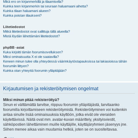
Mikä ero on kirjanmerkillä ja tilaamisella?
Kuinka teen kirjanmerkin tai seuraan haluamaani aihetta?
Kuinka tilaan haluamani alueen?
Kuinka poistan tilaukseni?
Liitetiedostot
Mitkä liitetiedostot ovat sallittuja tällä alueella?
Mistä löydän lähettämäni liitetiedostot?
phpBB -asiat
Kuka kirjoitti tämän foorumisovelluksen?
Miksi ominaisuutta X ei ole saatavilla?
Keneen minun tulee olla yhteydessä väärinkäytöstapauksissa tai lakiasioissa tähän
foorumiin liittyen?
Kuinka otan yhteyttä foorumin ylläpitäjään?
Kirjautumisen ja rekisteröitymisen ongelmat
Miksi minun pitää rekisteröityä?
Sinun ei välttämättä tarvitse, riippuu foorumin ylläpitäjästä, tarvitaanko
foorumilla kirjoittamiseen rekisteröitymistä. Rekisteröityminen voi kuitenkin
antaa sinulle lisää ominaisuuksia käyttöön, jotka eivät ole vieraiden
käytettävissä. Näitä ovat mm. avatar-kuvan määrittely, yksityisviestit,
sähköpostien lähettäminen muille käyttäjille, käyttäjäryhmien jäsenyys jne.
Siihen menee aikaa vain muutamia hetkiä, joten se on suositeltavaa.