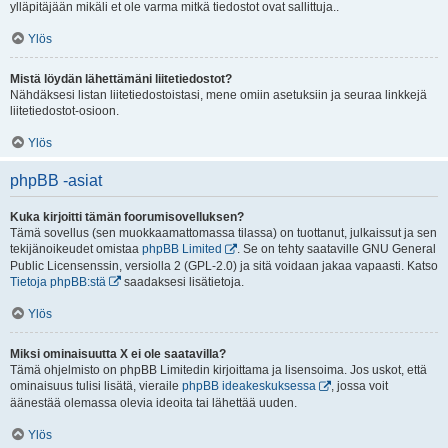
ylläpitäjään mikäli et ole varma mitkä tiedostot ovat sallittuja..
Ylös
Mistä löydän lähettämäni liitetiedostot?
Nähdäksesi listan liitetiedostoistasi, mene omiin asetuksiin ja seuraa linkkejä
liitetiedostot-osioon.
Ylös
phpBB -asiat
Kuka kirjoitti tämän foorumisovelluksen?
Tämä sovellus (sen muokkaamattomassa tilassa) on tuottanut, julkaissut ja sen
tekijänoikeudet omistaa
phpBB Limited
. Se on tehty saataville GNU General
Public Licensenssin, versiolla 2 (GPL-2.0) ja sitä voidaan jakaa vapaasti. Katso
Tietoja phpBB:stä
saadaksesi lisätietoja.
Ylös
Miksi ominaisuutta X ei ole saatavilla?
Tämä ohjelmisto on phpBB Limitedin kirjoittama ja lisensoima. Jos uskot, että
ominaisuus tulisi lisätä, vieraile
phpBB ideakeskuksessa
, jossa voit
äänestää olemassa olevia ideoita tai lähettää uuden.
Ylös