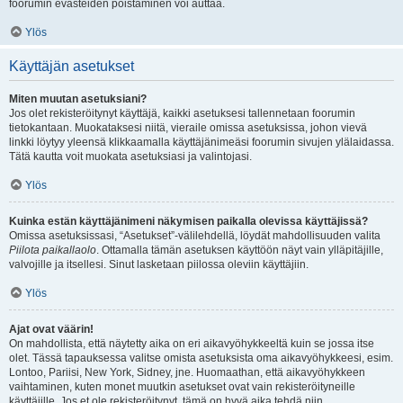
foorumin evästeiden poistaminen voi auttaa.
Ylös
Käyttäjän asetukset
Miten muutan asetuksiani?
Jos olet rekisteröitynyt käyttäjä, kaikki asetuksesi tallennetaan foorumin
tietokantaan. Muokataksesi niitä, vieraile omissa asetuksissa, johon vievä
linkki löytyy yleensä klikkaamalla käyttäjänimeäsi foorumin sivujen ylälaidassa.
Tätä kautta voit muokata asetuksiasi ja valintojasi.
Ylös
Kuinka estän käyttäjänimeni näkymisen paikalla olevissa käyttäjissä?
Omissa asetuksissasi, “Asetukset”-välilehdellä, löydät mahdollisuuden valita
Piilota paikallaolo
. Ottamalla tämän asetuksen käyttöön näyt vain ylläpitäjille,
valvojille ja itsellesi. Sinut lasketaan piilossa oleviin käyttäjiin.
Ylös
Ajat ovat väärin!
On mahdollista, että näytetty aika on eri aikavyöhykkeeltä kuin se jossa itse
olet. Tässä tapauksessa valitse omista asetuksista oma aikavyöhykkeesi, esim.
Lontoo, Pariisi, New York, Sidney, jne. Huomaathan, että aikavyöhykkeen
vaihtaminen, kuten monet muutkin asetukset ovat vain rekisteröityneille
käyttäjille. Jos et ole rekisteröitynyt, tämä on hyvä aika tehdä niin.