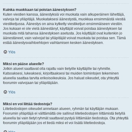
Kuinka muokkaan tai poistan äänestyksen?
Kuten viestien kanssa, äänestyksiä voi muokata vain alkuperäinen lähettäjä,
valvoja tai ylläpitäjä. Muokataksesi äänestystä, muokkaa ensimmäistä viestiä
viestiketjussa. Äänestys on aina kytketty viestiketjun ensimmäiseen viestiin.
Jos kukaan ei ole vielä äänestänyt, käyttäjät voivat poistaa äänestyksen tai
muokata mitä tahansa äänestyksen asetusta. Jos käyttäjät ovat kuitenkin jo
äänestäneet, vain valvojat tai ylläpitäjät voivat muokata tai poistaa sen. Tämä
estää äänestysvaihtoehtojen vaihtamisen kesken äänestyksen.
Ylös
Miksi en pääse alueelle?
Jotkin alueet saattavat olla rajattu vain tietyille käyttäjille tai ryhmille.
Katsoaksesi, lukeaksesi, kirjoittaaksesi tai muiden toimintojen tekeminen
alueella saattaa tarvita erikoisoikeuksia. Jos haluat oikeudet, ota yhteyttä
foorumin valvojaan tai ylläpitäjään.
Ylös
Miksi en voi liittää tiedostoja?
Liitetiedostojen oikeudet annetaan alueen, ryhmän tai käyttäjän mukaan.
Foorumin ylläpitäjä ei välttämättä ole sallinut liitetiedostojen liittämistä tietyllä
alueella tai vain tietyt ryhmät saattavat pystyä liittämään tiedostoja. Ota yhteyttä
foorumin ylläpitäjään jos et tiedä miksi et voi lisätä liitetiedostoja.