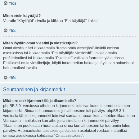
Ylös
Miten etsin käyttäjiä?
Vieraile “Käyttäjät”-sivulla ja klikkaa “Etsi käyttäjä”-linkkiä.
Ylös
Miten löydän omat viestini ja viestiketjuni?
Omat viestisi näet klikkaamalla “Katso omia viestejäsi”-linkkiä omissa
asetuksissa tai klikkaamalla “Etsi käyttäjän viesteistä”-linkkiä omalla
profiilisivullasi tai klikkaamalla “Pikalinkit”-valikkoa foorumin ylälaidassa.
Etsiäksesi omia viestiketjuja, käytä tarkennettua hakua ja täytä sen hakuehdot
haluamallasi tavalla.
Ylös
Seuraaminen ja kirjanmerkit
Mikä ero on kirjanmerkillä ja tilaamisella?
phpBB 3.0 -versiossa aiheiden kirjanmerkit toimivat kuten internet-selaimen
kirjanmerkit. Sinua ei huomautettu jos aiheeseen tuli päivitys. phpBB 3.1 -
versiosta lähtien kirjanmerkit toimivat samaan tapaan kuin aiheiden tilaaminen.
Voit saada ilmoituksen kun aihe josta sinulla on kirjanmerkki päivittyy.
Tilaaminen puolestaan huomauttaa sinua kun aiheeseen tai foorumiin tulee
päivitys. Huomautusten asetukset ja tilausten asetukset voidaan määrittää
omissa asetuksissa kohdassa “Omat asetukset”.