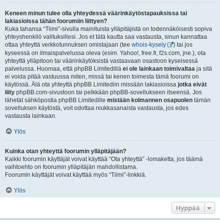
Keneen minun tulee olla yhteydessä väärinkäytöstapauksissa tai
lakiasioissa tähän foorumiin liittyen?
Kuka tahansa “Tiimi”-sivulla mainituista ylläpitäjistä on todennäköisesti sopiva
yhteyshenkilö valituksillesi. Jos et tätä kautta saa vastausta, sinun kannattaa
ottaa yhteyttä verkkotunnuksen omistajaan (tee
whois-kysely
) tai jos
kyseessä on ilmaispalvelussa oleva (esim. Yahoo!, free.fr, f2s.com, jne.), ota
yhteyttä ylläpitoon tai väärinkäytöksistä vastaavaan osastoon kyseisessä
palvelussa. Huomaa, että phpBB Limitedillä
ei ole lainkaan toimivaltaa
ja sitä
ei voida pitää vastuussa miten, missä tai kenen toimesta tämä foorumi on
käytössä. Älä ota yhteyttä phpBB Limitediin missään lakiasioissa
jotka eivät
liity
phpBB.com-sivustoon tai pelkkään phpBB-sovellukseen itseensä. Jos
lähetät sähköpostia phpBB Limitedille
mistään kolmannen osapuolen
tämän
sovelluksen käytöstä, voit odottaa niukkasanaista vastausta, jos edes
vastausta lainkaan.
Ylös
Kuinka otan yhteyttä foorumin ylläpitäjään?
Kaikki foorumin käyttäjät voivat käyttää “Ota yhteyttä” -lomaketta, jos täämä
vaihtoehto on foorumin ylläpitäjän mahdollistama.
Foorumin käyttäjät voivat käyttää myös “Tiimi”-linkkiä.
Ylös
Hyppää