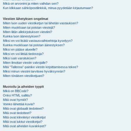
Mikä on arvonimi ja miten vaihdan sen?
Kun klikkaan sähköpostilinkkiä, minua pyydetään kirjautumaan?
Viestien lähetyksen ongelmat
Miten luon uuden viestiketjun tai lähetän vastauksen?
Miten muokkaan tai poistan viestejä?
Miten liitän allekirjoituksen viestiini?
Kuinka luon äänestyksen?
Miksi en voi lisätä vastausvaihtoehtoja kyselyyn?
Kuinka muokkaan tai poistan äänestyksen?
Miksi en pääse alueelle?
Miksi en voi liittää tiedostoja?
Miksi sain varoituksen?
Miten ilmoitan viestin valvojalle?
Mitä “Tallenna”-painike viestin kirjoittamisessa tekee?
Miksi minun viestini tarvitsee hyväksynnän?
Miten tönäisen viestiketjuani?
Muotoilu ja aiheiden tyypit
Mikä on BBCode?
Onko HTML sallittu?
Mitä ovat hymiöt?
Voinko lähettää kuvia?
Mitä ovat globaalit tiedotteet?
Mitä ovat tiedotteet?
Mitä ovat kiinnitetyt viestiketjut
Mitä ovat lukitut viestiketjut?
Mitä ovat aiheiden kuvakkeet?