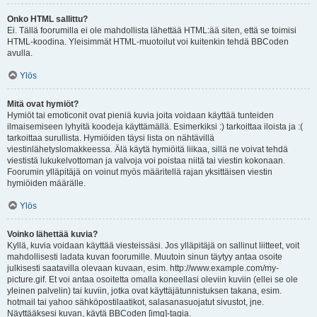
Onko HTML sallittu?
Ei. Tällä foorumilla ei ole mahdollista lähettää HTML:ää siten, että se toimisi
HTML-koodina. Yleisimmät HTML-muotoilut voi kuitenkin tehdä BBCoden
avulla.
Ylös
Mitä ovat hymiöt?
Hymiöt tai emoticonit ovat pieniä kuvia joita voidaan käyttää tunteiden
ilmaisemiseen lyhyitä koodeja käyttämällä. Esimerkiksi :) tarkoittaa iloista ja :(
tarkoittaa surullista. Hymiöiden täysi lista on nähtävillä
viestinlähetyslomakkeessa. Älä käytä hymiöitä liikaa, sillä ne voivat tehdä
viestistä lukukelvottoman ja valvoja voi poistaa niitä tai viestin kokonaan.
Foorumin ylläpitäjä on voinut myös määritellä rajan yksittäisen viestin
hymiöiden määrälle.
Ylös
Voinko lähettää kuvia?
Kyllä, kuvia voidaan käyttää viesteissäsi. Jos ylläpitäjä on sallinut liitteet, voit
mahdollisesti ladata kuvan foorumille. Muutoin sinun täytyy antaa osoite
julkisesti saatavilla olevaan kuvaan, esim. http://www.example.com/my-
picture.gif. Et voi antaa osoitetta omalla koneellasi oleviin kuviin (ellei se ole
yleinen palvelin) tai kuviin, jotka ovat käyttäjätunnistuksen takana, esim.
hotmail tai yahoo sähköpostilaatikot, salasanasuojatut sivustot, jne.
Näyttääksesi kuvan, käytä BBCoden [img]-tagia.