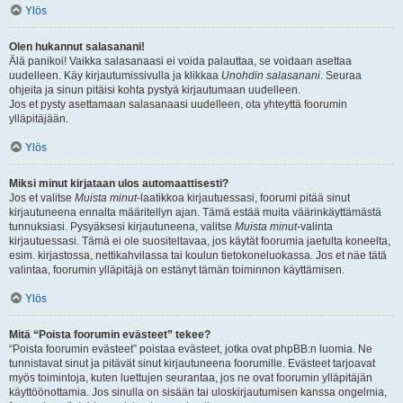
Ylös
Olen hukannut salasanani!
Älä panikoi! Vaikka salasanaasi ei voida palauttaa, se voidaan asettaa
uudelleen. Käy kirjautumissivulla ja klikkaa
Unohdin salasanani
. Seuraa
ohjeita ja sinun pitäisi kohta pystyä kirjautumaan uudelleen.
Jos et pysty asettamaan salasanaasi uudelleen, ota yhteyttä foorumin
ylläpitäjään.
Ylös
Miksi minut kirjataan ulos automaattisesti?
Jos et valitse
Muista minut
-laatikkoa kirjautuessasi, foorumi pitää sinut
kirjautuneena ennalta määritellyn ajan. Tämä estää muita väärinkäyttämästä
tunnuksiasi. Pysyäksesi kirjautuneena, valitse
Muista minut
-valinta
kirjautuessasi. Tämä ei ole suositeltavaa, jos käytät foorumia jaetulta koneelta,
esim. kirjastossa, nettikahvilassa tai koulun tietokoneluokassa. Jos et näe tätä
valintaa, foorumin ylläpitäjä on estänyt tämän toiminnon käyttämisen.
Ylös
Mitä “Poista foorumin evästeet” tekee?
“Poista foorumin evästeet” poistaa evästeet, jotka ovat phpBB:n luomia. Ne
tunnistavat sinut ja pitävät sinut kirjautuneena foorumille. Evästeet tarjoavat
myös toimintoja, kuten luettujen seurantaa, jos ne ovat foorumin ylläpitäjän
käyttöönottamia. Jos sinulla on sisään tai uloskirjautumisen kanssa ongelmia,