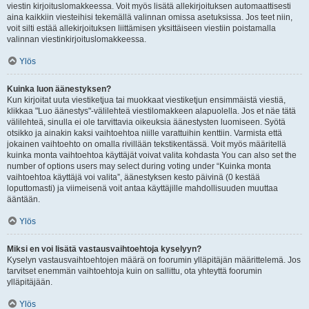
viestin kirjoituslomakkeessa. Voit myös lisätä allekirjoituksen automaattisesti
aina kaikkiin viesteihisi tekemällä valinnan omissa asetuksissa. Jos teet niin,
voit silti estää allekirjoituksen liittämisen yksittäiseen viestiin poistamalla
valinnan viestinkirjoituslomakkeessa.
Ylös
Kuinka luon äänestyksen?
Kun kirjoitat uuta viestiketjua tai muokkaat viestiketjun ensimmäistä viestiä,
klikkaa "Luo äänestys"-välilehteä viestilomakkeen alapuolella. Jos et näe tätä
välilehteä, sinulla ei ole tarvittavia oikeuksia äänestysten luomiseen. Syötä
otsikko ja ainakin kaksi vaihtoehtoa niille varattuihin kenttiin. Varmista että
jokainen vaihtoehto on omalla rivillään tekstikentässä. Voit myös määritellä
kuinka monta vaihtoehtoa käyttäjät voivat valita kohdasta You can also set the
number of options users may select during voting under “Kuinka monta
vaihtoehtoa käyttäjä voi valita”, äänestyksen kesto päivinä (0 kestää
loputtomasti) ja viimeisenä voit antaa käyttäjille mahdollisuuden muuttaa
ääntään.
Ylös
Miksi en voi lisätä vastausvaihtoehtoja kyselyyn?
Kyselyn vastausvaihtoehtojen määrä on foorumin ylläpitäjän määrittelemä. Jos
tarvitset enemmän vaihtoehtoja kuin on sallittu, ota yhteyttä foorumin
ylläpitäjään.
Ylös