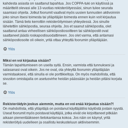
kahdesta asiasta on saattanut tapahtua. Jos COPPA-tuki on käytössä ja
määrittelit olevasi alle 13-vuotias rekisteröityessäsi, sinun tulee seurata
saamiasi ohjeita. Jotkut foorumit vaativat myös uusien tunnusten aktivoinnin
joko sinun itsesi toimesta tai ylläpitäjän toimesta ennen kuin voit kirjautua
sisään. Tämä tieto kerrottiin rekisteröitymisen yhteydessä. Jos sinulle
lähetettiin sähköpostia, seuraa ohjeita. Jos et saanut sähköpostia, olet
saattanut antaa virheellisen sähköpostiosoitteen tai sähköpostit ovat
saattaneet jäädä roskapostisuodattimeen. Jos olet varma, että antamasi
sähköpostiosoite oli oikein, yritä ottaa yhteyttä foorumin ylläpitäjään.
Ylös
Miksi en voi kirjautua sisään?
Tämän tapahtumiseen on useita syitä. Ensin, varmista että tunnuksesi ja
salasanasi ovat oikein. Jos ne ovat, ota yhteyttä foorumin ylläpitäjään
varmistaaksesi, että sinulla ei ole porttikieltoja. On myös mahdollista, että
sivuston omistajalla on asetusvirhe heidän päässään ja heidän pitäisi korjata
se.
Ylös
Rekisteröidyin joskus aiemmin, mutta en voi enää kirjautua sisään?!
On mahdollista, että ylläpitäjä on poistanut käyttäjätilisi käytöstä jostain syystä.
Useat foorumit myös poistavat käyttäjiä, jotka eivät ole kirjoittaneet pitkään
aikaan pienentääkseen tietokantansa kokoa. Jos näin on käynyt, yritä
rekisteröityä uudelleen ja osallistu keskusteluun aktiivisemmin.