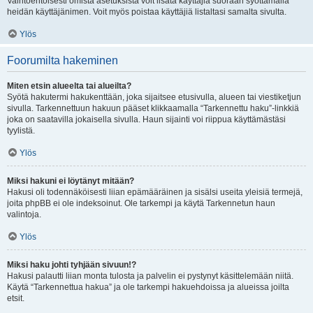
Vaihtoehtoisesti omista asetuksista voit lisätä käyttäjiä suoraan syöttämällä
heidän käyttäjänimen. Voit myös poistaa käyttäjiä listaltasi samalta sivulta.
Ylös
Foorumilta hakeminen
Miten etsin alueelta tai alueilta?
Syötä hakutermi hakukenttään, joka sijaitsee etusivulla, alueen tai viestiketjun
sivulla. Tarkennettuun hakuun pääset klikkaamalla “Tarkennettu haku”-linkkiä
joka on saatavilla jokaisella sivulla. Haun sijainti voi riippua käyttämästäsi
tyylistä.
Ylös
Miksi hakuni ei löytänyt mitään?
Hakusi oli todennäköisesti liian epämääräinen ja sisälsi useita yleisiä termejä,
joita phpBB ei ole indeksoinut. Ole tarkempi ja käytä Tarkennetun haun
valintoja.
Ylös
Miksi haku johti tyhjään sivuun!?
Hakusi palautti liian monta tulosta ja palvelin ei pystynyt käsittelemään niitä.
Käytä “Tarkennettua hakua” ja ole tarkempi hakuehdoissa ja alueissa joilta
etsit.