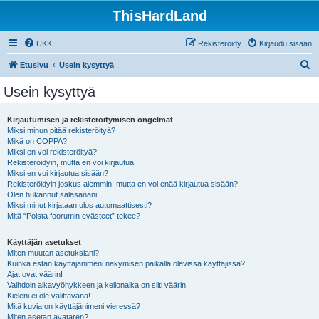
ThisHardLand
UKK
Rekisteröidy
Kirjaudu sisään
E
Etusivu
Usein kysyttyä
t
Usein kysyttyä
s
i
Kirjautumisen ja rekisteröitymisen ongelmat
Miksi minun pitää rekisteröityä?
Mikä on COPPA?
Miksi en voi rekisteröityä?
Rekisteröidyin, mutta en voi kirjautua!
Miksi en voi kirjautua sisään?
Rekisteröidyin joskus aiemmin, mutta en voi enää kirjautua sisään?!
Olen hukannut salasanani!
Miksi minut kirjataan ulos automaattisesti?
Mitä “Poista foorumin evästeet” tekee?
Käyttäjän asetukset
Miten muutan asetuksiani?
Kuinka estän käyttäjänimeni näkymisen paikalla olevissa käyttäjissä?
Ajat ovat väärin!
Vaihdoin aikavyöhykkeen ja kellonaika on silti väärin!
Kieleni ei ole valittavana!
Mitä kuvia on käyttäjänimeni vieressä?
Miten asetan avataren?