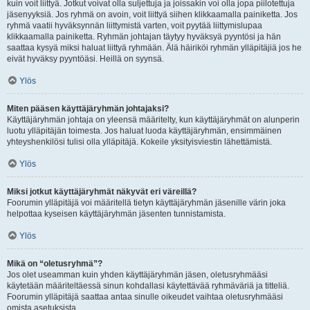
kuin voit liittyä. Jotkut voivat olla suljettuja ja joissakin voi olla jopa piilotettuja
jäsenyyksiä. Jos ryhmä on avoin, voit liittyä siihen klikkaamalla painiketta. Jos
ryhmä vaatii hyväksynnän liittymistä varten, voit pyytää liittymislupaa
klikkaamalla painiketta. Ryhmän johtajan täytyy hyväksyä pyyntösi ja hän
saattaa kysyä miksi haluat liittyä ryhmään. Älä häiriköi ryhmän ylläpitäjiä jos he
eivät hyväksy pyyntöäsi. Heillä on syynsä.
Ylös
Miten pääsen käyttäjäryhmän johtajaksi?
Käyttäjäryhmän johtaja on yleensä määritelty, kun käyttäjäryhmät on alunperin
luotu ylläpitäjän toimesta. Jos haluat luoda käyttäjäryhmän, ensimmäinen
yhteyshenkilösi tulisi olla ylläpitäjä. Kokeile yksityisviestin lähettämistä.
Ylös
Miksi jotkut käyttäjäryhmät näkyvät eri väreillä?
Foorumin ylläpitäjä voi määritellä tietyn käyttäjäryhmän jäsenille värin joka
helpottaa kyseisen käyttäjäryhmän jäsenten tunnistamista.
Ylös
Mikä on “oletusryhmä”?
Jos olet useamman kuin yhden käyttäjäryhmän jäsen, oletusryhmääsi
käytetään määriteltäessä sinun kohdallasi käytettävää ryhmäväriä ja titteliä.
Foorumin ylläpitäjä saattaa antaa sinulle oikeudet vaihtaa oletusryhmääsi
omista asetuksista.