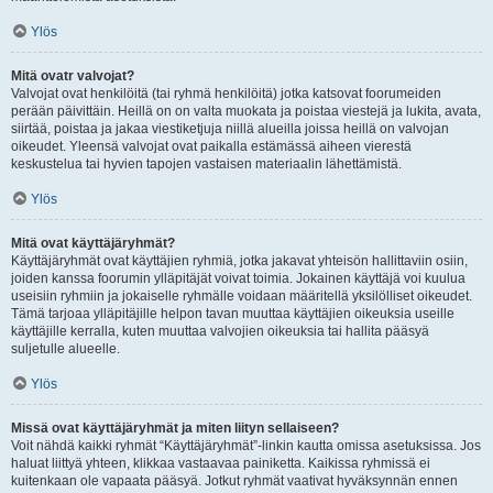
Ylös
Mitä ovatr valvojat?
Valvojat ovat henkilöitä (tai ryhmä henkilöitä) jotka katsovat foorumeiden
perään päivittäin. Heillä on on valta muokata ja poistaa viestejä ja lukita, avata,
siirtää, poistaa ja jakaa viestiketjuja niillä alueilla joissa heillä on valvojan
oikeudet. Yleensä valvojat ovat paikalla estämässä aiheen vierestä
keskustelua tai hyvien tapojen vastaisen materiaalin lähettämistä.
Ylös
Mitä ovat käyttäjäryhmät?
Käyttäjäryhmät ovat käyttäjien ryhmiä, jotka jakavat yhteisön hallittaviin osiin,
joiden kanssa foorumin ylläpitäjät voivat toimia. Jokainen käyttäjä voi kuulua
useisiin ryhmiin ja jokaiselle ryhmälle voidaan määritellä yksilölliset oikeudet.
Tämä tarjoaa ylläpitäjille helpon tavan muuttaa käyttäjien oikeuksia useille
käyttäjille kerralla, kuten muuttaa valvojien oikeuksia tai hallita pääsyä
suljetulle alueelle.
Ylös
Missä ovat käyttäjäryhmät ja miten liityn sellaiseen?
Voit nähdä kaikki ryhmät “Käyttäjäryhmät”-linkin kautta omissa asetuksissa. Jos
haluat liittyä yhteen, klikkaa vastaavaa painiketta. Kaikissa ryhmissä ei
kuitenkaan ole vapaata pääsyä. Jotkut ryhmät vaativat hyväksynnän ennen