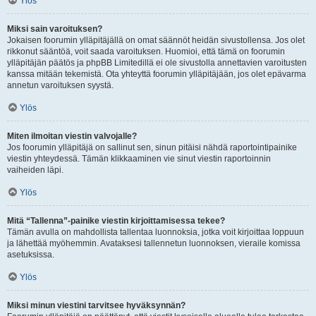
Ylös
Miksi sain varoituksen?
Jokaisen foorumin ylläpitäjällä on omat säännöt heidän sivustollensa. Jos olet
rikkonut sääntöä, voit saada varoituksen. Huomioi, että tämä on foorumin
ylläpitäjän päätös ja phpBB Limitedillä ei ole sivustolla annettavien varoitusten
kanssa mitään tekemistä. Ota yhteyttä foorumin ylläpitäjään, jos olet epävarma
annetun varoituksen syystä.
Ylös
Miten ilmoitan viestin valvojalle?
Jos foorumin ylläpitäjä on sallinut sen, sinun pitäisi nähdä raportointipainike
viestin yhteydessä. Tämän klikkaaminen vie sinut viestin raportoinnin
vaiheiden läpi.
Ylös
Mitä “Tallenna”-painike viestin kirjoittamisessa tekee?
Tämän avulla on mahdollista tallentaa luonnoksia, jotka voit kirjoittaa loppuun
ja lähettää myöhemmin. Avataksesi tallennetun luonnoksen, vieraile komissa
asetuksissa.
Ylös
Miksi minun viestini tarvitsee hyväksynnän?