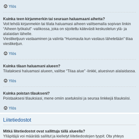
Ylös
Kuinka teen kirjanmerkin tai seuraan haluamaani aihetta?
Voit tehdä kirjanmekin tai tilata haluamasi aiheen valitsemalla sopivan linkin
“Aiheen työkalut” -valikossa, joka on sijoitettu kätevästi keskustelun ylä- ja
alalaidan lähelle.
Viestiketjuun vastaaminen ja valinta “Huomauta kun vastaus lähetetään” tilaa
viestiketjun.
Ylös
Kuinka tilaan haluamani alueen?
Tilataksesi haluamasi alueen, valitse “Tilaa alue” -linkki, aluesivun alalaidassa.
Ylös
Kuinka poistan tilaukseni?
Poistaaksesi tilauksiasi, mene omiin asetuksiisi ja seuraa linkkejä tilauksiisi.
Ylös
Liitetiedostot
Mitkä liitetiedostot ovat sallittuja tällä alueella?
Ylläpitäjä voi määrätä sallitut ja kielletyt liitetiedostojen tyypit. Ota yhteys