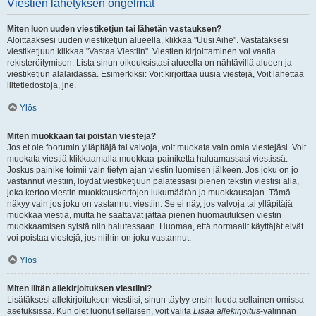
Viestien lähetyksen ongelmat
Miten luon uuden viestiketjun tai lähetän vastauksen?
Aloittaaksesi uuden viestiketjun alueella, klikkaa "Uusi Aihe". Vastataksesi
viestiketjuun klikkaa "Vastaa Viestiin". Viestien kirjoittaminen voi vaatia
rekisteröitymisen. Lista sinun oikeuksistasi alueella on nähtävillä alueen ja
viestiketjun alalaidassa. Esimerkiksi: Voit kirjoittaa uusia viestejä, Voit lähettää
liitetiedostoja, jne.
Ylös
Miten muokkaan tai poistan viestejä?
Jos et ole foorumin ylläpitäjä tai valvoja, voit muokata vain omia viestejäsi. Voit
muokata viestiä klikkaamalla muokkaa-painiketta haluamassasi viestissä.
Joskus painike toimii vain tietyn ajan viestin luomisen jälkeen. Jos joku on jo
vastannut viestiin, löydät viestiketjuun palatessasi pienen tekstin viestisi alla,
joka kertoo viestin muokkauskertojen lukumäärän ja muokkausajan. Tämä
näkyy vain jos joku on vastannut viestiin. Se ei näy, jos valvoja tai ylläpitäjä
muokkaa viestiä, mutta he saattavat jättää pienen huomautuksen viestin
muokkaamisen syistä niin halutessaan. Huomaa, että normaalit käyttäjät eivät
voi poistaa viestejä, jos niihin on joku vastannut.
Ylös
Miten liitän allekirjoituksen viestiini?
Lisätäksesi allekirjoituksen viestiisi, sinun täytyy ensin luoda sellainen omissa
asetuksissa. Kun olet luonut sellaisen, voit valita
Lisää allekirjoitus
-valinnan