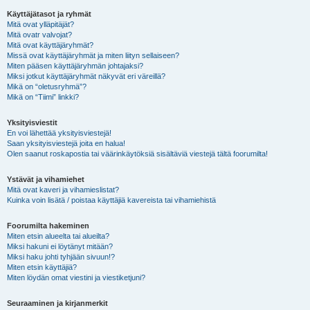
Käyttäjätasot ja ryhmät
Mitä ovat ylläpitäjät?
Mitä ovatr valvojat?
Mitä ovat käyttäjäryhmät?
Missä ovat käyttäjäryhmät ja miten liityn sellaiseen?
Miten pääsen käyttäjäryhmän johtajaksi?
Miksi jotkut käyttäjäryhmät näkyvät eri väreillä?
Mikä on “oletusryhmä”?
Mikä on “Tiimi” linkki?
Yksityisviestit
En voi lähettää yksityisviestejä!
Saan yksityisviestejä joita en halua!
Olen saanut roskapostia tai väärinkäytöksiä sisältäviä viestejä tältä foorumilta!
Ystävät ja vihamiehet
Mitä ovat kaveri ja vihamieslistat?
Kuinka voin lisätä / poistaa käyttäjiä kavereista tai vihamiehistä
Foorumilta hakeminen
Miten etsin alueelta tai alueilta?
Miksi hakuni ei löytänyt mitään?
Miksi haku johti tyhjään sivuun!?
Miten etsin käyttäjiä?
Miten löydän omat viestini ja viestiketjuni?
Seuraaminen ja kirjanmerkit