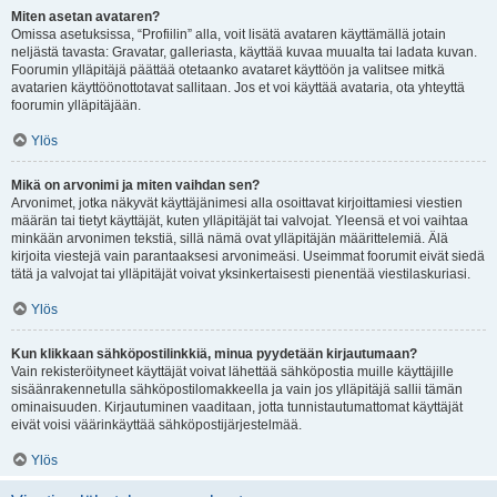
Miten asetan avataren?
Omissa asetuksissa, “Profiilin” alla, voit lisätä avataren käyttämällä jotain
neljästä tavasta: Gravatar, galleriasta, käyttää kuvaa muualta tai ladata kuvan.
Foorumin ylläpitäjä päättää otetaanko avataret käyttöön ja valitsee mitkä
avatarien käyttöönottotavat sallitaan. Jos et voi käyttää avataria, ota yhteyttä
foorumin ylläpitäjään.
Ylös
Mikä on arvonimi ja miten vaihdan sen?
Arvonimet, jotka näkyvät käyttäjänimesi alla osoittavat kirjoittamiesi viestien
määrän tai tietyt käyttäjät, kuten ylläpitäjät tai valvojat. Yleensä et voi vaihtaa
minkään arvonimen tekstiä, sillä nämä ovat ylläpitäjän määrittelemiä. Älä
kirjoita viestejä vain parantaaksesi arvonimeäsi. Useimmat foorumit eivät siedä
tätä ja valvojat tai ylläpitäjät voivat yksinkertaisesti pienentää viestilaskuriasi.
Ylös
Kun klikkaan sähköpostilinkkiä, minua pyydetään kirjautumaan?
Vain rekisteröityneet käyttäjät voivat lähettää sähköpostia muille käyttäjille
sisäänrakennetulla sähköpostilomakkeella ja vain jos ylläpitäjä sallii tämän
ominaisuuden. Kirjautuminen vaaditaan, jotta tunnistautumattomat käyttäjät
eivät voisi väärinkäyttää sähköpostijärjestelmää.
Ylös