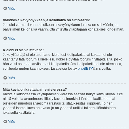
Ylös
Vaihdoin aikavyöhykkeen ja kellonaika on silti väärin!
Jos olet varmasti valinnut oikean aikavyöhykkeen ja aika on silti väärin, on
palvelimen kellonaika väärin. Ota yhteyttä ylläpitäjään korjataksesi ongelman.
Ylös
Kieleni ei ole valittavana!
Joko ylläpitäjä ei ole asentanut kielellesi kielipakettia tai kukaan ei ole
kääntänyt tätä foorumia kielellesi. Kokeile pyytää foorumin ylläpitäjältä, josko
hän voisi asentaa tarvitsemasi kielipaketin. Jos kielipakettia ei ole olemassa,
voit luoda uuden käännöksen. Lisätietoja löytyy
phpBB
®:n sivuilta.
Ylös
Mitä kuvia on käyttäjänimeni vieressä?
Viestejä katsottaessa käyttäjänimen vieressä saattaa näkyä kaksi kuvaa. Yksi
niistä voi olla arvonimeesi liitetty kuva esimerkiksi tähtien, laatikoiden tai
pisteiden muodossa viestimäärästäsi tai statuksestasi riippuen. Toinen,
yleensä isompi kuva on avatar ja on yleensä uniikki tai henkilökohtainen
jokaisella käyttäjällä.
Ylös