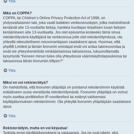
Ylös
Mikä on COPPA?
COPPA, tai Children’s Online Privacy Protection Act of 1998, on
yhdysvaltalainen laki, joka vaatii kaikkien verkkosivustojen, jotka mahdollisesti
keräävät alle 13-vuotiailta tietoja, hankkia huoltajan kirjallisen luvan tietojen
keräämiseen alle 13-vuotiaalta. Jos olet epävarma koskeeko tämä sinua
rekisteröityvänä käyttäjänä tai verkkosivua jolle olet rekisteröitymässä, ota
yhteyttä oikeudelliseen neuvonantajaan saadaksesi apua. Huomaa, että
phpBB Limited ja tämän foorumin omistajat eivät voi antaa lakineuvontaa ja
eivät ole yhteyshenkilöitä minkäänlaisissa lakiasioissa, lukuunottamatta
kysymystä “Keneen minun tulee olla yhteydessä väärinkäytöstapauksissa tai
lakiasioissa tähän foorumiin liittyen?”.
Ylös
Miksi en voi rekisteröityä?
On mahdollista, että foorumin ylläpitäjä on poistanut rekisteröinnin käytöstä
estääkseen uusia vierailijoita rekisteröitymästä. Foorumin ylläpitäjä on voinut
myös asettaa porttikiellon IP-osoitteellesi tai estänyt valitsemasi
käyttäjätunnuksen rekisteröinnin. Ota yhteyttä foorumin ylläpitäjään saadaksesi
apua.
Ylös
Rekisteröidyin, mutta en voi kirjautua!
Tarkista ensin käyttäjätunnuksesi ja salasanasi. Jos ne ovat oikein, yksi