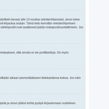
ttelit olevasi alle 13-vuotias rekisteröityessäsi, sinun tulee
it kirjautua sisään. Tämä tieto kerrottiin rekisteröitymisen
ai sähköpostit ovat saattaneet jäädä roskapostisuodattimeen. Jos
staaksesi, että sinulla ei ole porttikieltoja. On myös
neet pitkään aikaan pienentääkseen tietokantansa kokoa. Jos näin
jeita ja sinun pitäisi kohta pystyä kirjautumaan uudelleen.