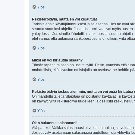
Ylös
Rekisteröidyin, mutta en voi kirjautua!
Tarkista ensin käyttäjätunnuksesi ja salasanasi. Jos ne ovat oik
seurata saamiasi ohjeita. Jotkut foorumit vaativat myös uusien tu
yhteydessä. Jos sinulle lähetettiin sähköpostia, seuraa ohjeita
olet varma, että antamasi sähköpostiosoite oli oikein, yritä ottaa
Ylös
Miksi en voi kirjautua sisään?
Tämän tapahtumiseen on useita syitä. Ensin, varmista että tunnuk
mahdollista, että sivuston omistajalla on asetusvirhe heidän pää
Ylös
Rekisteröidyin joskus aiemmin, mutta en voi enää kirjautua 
On mahdollista, että ylläpitäjä on poistanut käyttäjätilisi käytö
on käynyt, yritä rekisteröityä uudelleen ja osallistu keskusteluu
Ylös
Olen hukannut salasanani!
Älä panikoi! Vaikka salasanaasi ei voida palauttaa, se voidaan 
Jos et pysty asettamaan salasanaasi uudelleen, ota yhteyttä foo