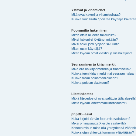
Ystävät ja vihamiehet
Mitä ovat kaveri ja vihamieslistat?
Kuinka voin lisätä / poistaa käyttäjiä kaverei
Foorumilta hakeminen
Miten etsin alueelta tai alueilta?
Miksi hakuni ei löytänyt mitään?
Miksi haku johti tyhjään sivuun!?
Miten etsin käyttäjiä?
Miten löydän omat viestini ja viestiketjuni?
Seuraaminen ja kirjanmerkit
Mikä ero on kirjanmerkillä ja tilaamisella?
Kuinka teen kirjanmerkin tai seuraan haluam
Kuinka tilaan haluamani alueen?
Kuinka poistan tilaukseni?
Liitetiedostot
Mitkä liitetiedostot ovat sallittuja tällä alueell
Mistä löydän lähettämäni liitetiedostot?
phpBB -asiat
Kuka kirjoitti tämän foorumisovelluksen?
Miksi ominaisuutta X ei ole saatavilla?
Keneen minun tulee olla yhteydessä väärinkäy
Kuinka otan yhteyttä foorumin ylläpitäjään?