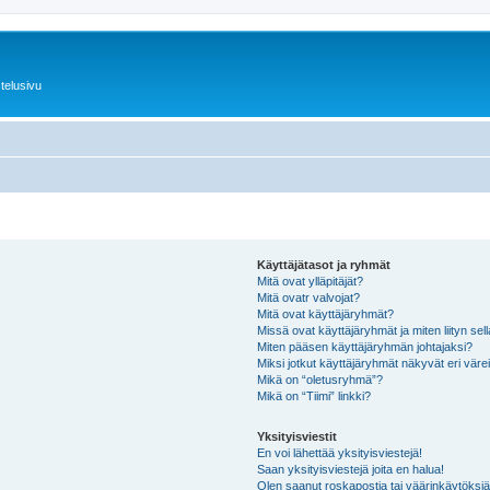
telusivu
Käyttäjätasot ja ryhmät
Mitä ovat ylläpitäjät?
Mitä ovatr valvojat?
Mitä ovat käyttäjäryhmät?
Missä ovat käyttäjäryhmät ja miten liityn sel
Miten pääsen käyttäjäryhmän johtajaksi?
Miksi jotkut käyttäjäryhmät näkyvät eri värei
Mikä on “oletusryhmä”?
Mikä on “Tiimi” linkki?
Yksityisviestit
En voi lähettää yksityisviestejä!
Saan yksityisviestejä joita en halua!
Olen saanut roskapostia tai väärinkäytöksiä s