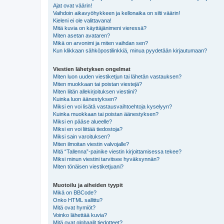
Ajat ovat väärin!
Vaihdoin aikavyöhykkeen ja kellonaika on silti väärin!
Kieleni ei ole valittavana!
Mitä kuvia on käyttäjänimeni vieressä?
Miten asetan avataren?
Mikä on arvonimi ja miten vaihdan sen?
Kun klikkaan sähköpostilinkkiä, minua pyydetään kirjautumaan?
Viestien lähetyksen ongelmat
Miten luon uuden viestiketjun tai lähetän vastauksen?
Miten muokkaan tai poistan viestejä?
Miten liitän allekirjoituksen viestiini?
Kuinka luon äänestyksen?
Miksi en voi lisätä vastausvaihtoehtoja kyselyyn?
Kuinka muokkaan tai poistan äänestyksen?
Miksi en pääse alueelle?
Miksi en voi liittää tiedostoja?
Miksi sain varoituksen?
Miten ilmoitan viestin valvojalle?
Mitä “Tallenna”-painike viestin kirjoittamisessa tekee?
Miksi minun viestini tarvitsee hyväksynnän?
Miten tönäisen viestiketjuani?
Muotoilu ja aiheiden tyypit
Mikä on BBCode?
Onko HTML sallittu?
Mitä ovat hymiöt?
Voinko lähettää kuvia?
Mitä ovat globaalit tiedotteet?