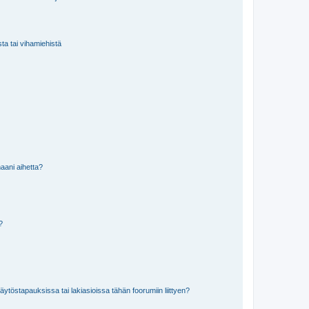
sta tai vihamiehistä
aani aihetta?
a?
töstapauksissa tai lakiasioissa tähän foorumiin liittyen?