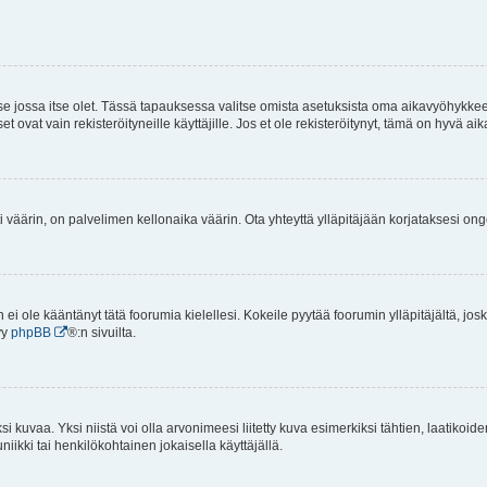
 se jossa itse olet. Tässä tapauksessa valitse omista asetuksista oma aikavyöhykke
vat vain rekisteröityneille käyttäjille. Jos et ole rekisteröitynyt, tämä on hyvä aik
i väärin, on palvelimen kellonaika väärin. Ota yhteyttä ylläpitäjään korjataksesi on
an ei ole kääntänyt tätä foorumia kielellesi. Kokeile pyytää foorumin ylläpitäjältä, jos
yy
phpBB
®:n sivuilta.
 kuvaa. Yksi niistä voi olla arvonimeesi liitetty kuva esimerkiksi tähtien, laatikoid
iikki tai henkilökohtainen jokaisella käyttäjällä.