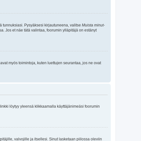
tä tunnuksiasi. Pysyäksesi kirjautuneena, valitse
Muista minut
-
sa. Jos et näe tätä valintaa, foorumin ylläpitäjä on estänyt
oavat myös toimintoja, kuten luettujen seurantaa, jos ne ovat
 linkki löytyy yleensä klikkaamalla käyttäjänimeäsi foorumin
äjille, valvojille ja itsellesi. Sinut lasketaan piilossa oleviin