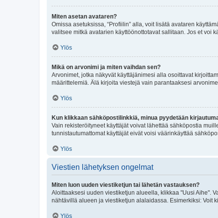
Miten asetan avataren?
Omissa asetuksissa, “Profiilin” alla, voit lisätä avataren käyttä
valitsee mitkä avatarien käyttöönottotavat sallitaan. Jos et voi k
Ylös
Mikä on arvonimi ja miten vaihdan sen?
Arvonimet, jotka näkyvät käyttäjänimesi alla osoittavat kirjoittam
määrittelemiä. Älä kirjoita viestejä vain parantaaksesi arvonimeäs
Ylös
Kun klikkaan sähköpostilinkkiä, minua pyydetään kirjautum
Vain rekisteröityneet käyttäjät voivat lähettää sähköpostia muil
tunnistautumattomat käyttäjät eivät voisi väärinkäyttää sähköpo
Ylös
Viestien lähetyksen ongelmat
Miten luon uuden viestiketjun tai lähetän vastauksen?
Aloittaaksesi uuden viestiketjun alueella, klikkaa "Uusi Aihe". Va
nähtävillä alueen ja viestiketjun alalaidassa. Esimerkiksi: Voit kir
Ylös