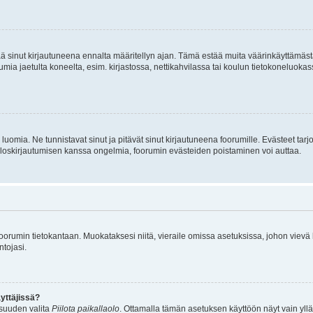
tää sinut kirjautuneena ennalta määritellyn ajan. Tämä estää muita väärinkäyttämäs
rumia jaetulta koneelta, esim. kirjastossa, nettikahvilassa tai koulun tietokoneluokas
luomia. Ne tunnistavat sinut ja pitävät sinut kirjautuneena foorumille. Evästeet tarj
i uloskirjautumisen kanssa ongelmia, foorumin evästeiden poistaminen voi auttaa.
n foorumin tietokantaan. Muokataksesi niitä, vieraile omissa asetuksissa, johon vievä
ntojasi.
yttäjissä?
isuuden valita
Piilota paikallaolo
. Ottamalla tämän asetuksen käyttöön näyt vain ylläpit