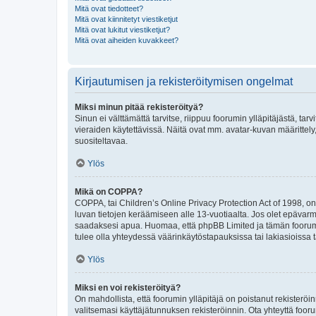
Mitä ovat tiedotteet?
Mitä ovat kiinnitetyt viestiketjut
Mitä ovat lukitut viestiketjut?
Mitä ovat aiheiden kuvakkeet?
Kirjautumisen ja rekisteröitymisen ongelmat
Miksi minun pitää rekisteröityä?
Sinun ei välttämättä tarvitse, riippuu foorumin ylläpitäjästä, tar
vieraiden käytettävissä. Näitä ovat mm. avatar-kuvan määrittely,
suositeltavaa.
Ylös
Mikä on COPPA?
COPPA, tai Children’s Online Privacy Protection Act of 1998, on y
luvan tietojen keräämiseen alle 13-vuotiaalta. Jos olet epävarm
saadaksesi apua. Huomaa, että phpBB Limited ja tämän foorumin
tulee olla yhteydessä väärinkäytöstapauksissa tai lakiasioissa t
Ylös
Miksi en voi rekisteröityä?
On mahdollista, että foorumin ylläpitäjä on poistanut rekisteröin
valitsemasi käyttäjätunnuksen rekisteröinnin. Ota yhteyttä foor