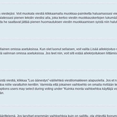
ia viestejäsi. Voit muokata viestiä klikkaamalla muokkaa-painiketta haluamassasi vies
n palatessasi pienen tekstin viestisi alla, joka kertoo viestin muokkauskertojen luk
 mutta he saattavat jättää pienen huomautuksen viestin muokkaamisen syistä niin halu
ellainen omissa asetuksissa. Kun olet luonut sellaisen, voit valita
Lisää allekirjoitus
-
lä valinnan omissa asetuksissa. Jos teet niin, voit silti estää allekirjoituksen liittäm
stä viestiä, klikkaa "Luo äänestys"-välilehteä viestilomakkeen alapuolella. Jos et näe
a niille varattuihin kenttiin. Varmista että jokainen vaihtoehto on omalla rivillään
 options users may select during voting under “Kuinka monta vaihtoehtoa käyttäjä voi
än.
ittelemä. Jos tarvitset enemmän vaihtoehtoja kuin on sallittu, ota yhteyttä foorumi