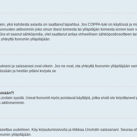
ein, yksi kahdesta asiasta on saattanut tapahtua. Jos COPPA-tuki on käytössä ja määri
nnusten aktivoinnin joko sinun itsesi toimesta tai ylläpitäjän toimesta ennen kuin vo
. Jos et saanut sähköpostia, olet saattanut antaa virheellisen sähköpostiosoitteen t
 yhteyttä foorumin ylläpitäjään.
sesi ja salasanasi ovat oikein. Jos ne ovat, ota yhteyttä foorumin ylläpitäjään varmi
ssään ja heidän pitäisi korjata se.
sisään?!
stä jostain syystä. Useat foorumit myös poistavat käyttäjiä, jotka eivät ole kirjoitta
n aktiivisemmin.
asettaa uudelleen. Käy kirjautumissivulla ja klikkaa
Unohdin salasanani
. Seuraa oh
rumin ylläpitäjään.