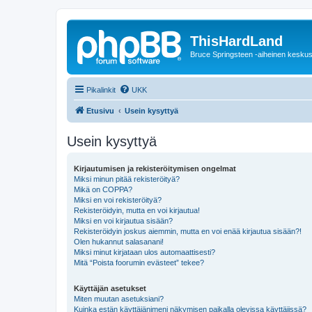
ThisHardLand
Bruce Springsteen -aiheinen keskus
Pikalinkit
UKK
Etusivu
Usein kysyttyä
Usein kysyttyä
Kirjautumisen ja rekisteröitymisen ongelmat
Miksi minun pitää rekisteröityä?
Mikä on COPPA?
Miksi en voi rekisteröityä?
Rekisteröidyin, mutta en voi kirjautua!
Miksi en voi kirjautua sisään?
Rekisteröidyin joskus aiemmin, mutta en voi enää kirjautua sisään?!
Olen hukannut salasanani!
Miksi minut kirjataan ulos automaattisesti?
Mitä “Poista foorumin evästeet” tekee?
Käyttäjän asetukset
Miten muutan asetuksiani?
Kuinka estän käyttäjänimeni näkymisen paikalla olevissa käyttäjissä?