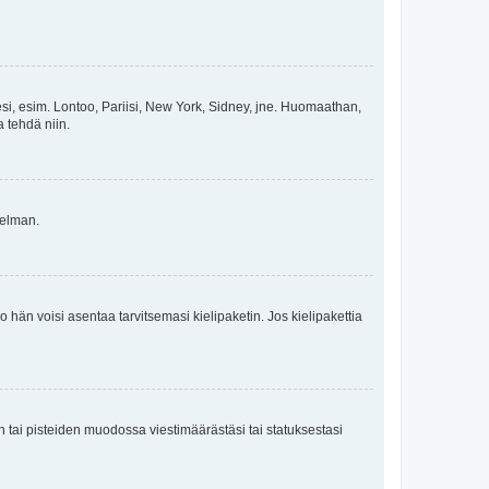
esi, esim. Lontoo, Pariisi, New York, Sidney, jne. Huomaathan,
a tehdä niin.
gelman.
ko hän voisi asentaa tarvitsemasi kielipaketin. Jos kielipakettia
en tai pisteiden muodossa viestimäärästäsi tai statuksestasi