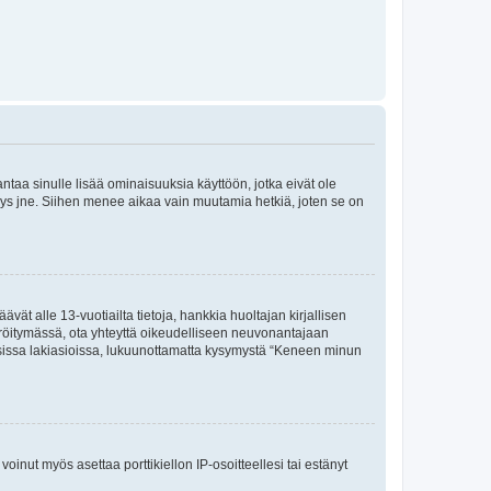
 antaa sinulle lisää ominaisuuksia käyttöön, jotka eivät ole
enyys jne. Siihen menee aikaa vain muutamia hetkiä, joten se on
vät alle 13-vuotiailta tietoja, hankkia huoltajan kirjallisen
teröitymässä, ota yhteyttä oikeudelliseen neuvonantajaan
isissa lakiasioissa, lukuunottamatta kysymystä “Keneen minun
oinut myös asettaa porttikiellon IP-osoitteellesi tai estänyt