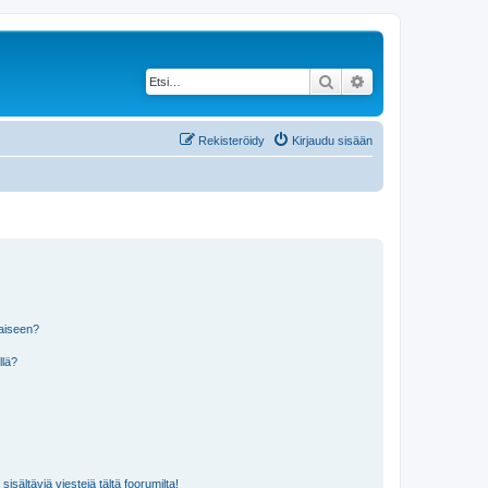
Etsi
Tarkennettu haku
Rekisteröidy
Kirjaudu sisään
laiseen?
llä?
isältäviä viestejä tältä foorumilta!