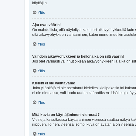
käyttäjiin.
Ylös
Ajat ovat väärin!
On mahdollista, että näytetty aika on eri aikavyöhykkeeltä kuin
että aikavyöhykkeen vaihtaminen, kuten monet muutkin asetukset o
Ylös
Vaihdoin aikavyöhykkeen ja kellonaika on silti väärin!
Jos olet varmasti valinnut oikean aikavyöhykkeen ja aika on silt
Ylös
Kieleni ei ole valittavana!
Joko ylläpitäjä ei ole asentanut kielellesi kielipakettia tai kuka
ei ole olemassa, voit luoda uuden käännöksen. Lisätietoja löyt
Ylös
Mitä kuvia on käyttäjänimeni vieressä?
Viestejä katsottaessa käyttäjänimen vieressä saattaa näkyä kaksi
riippuen. Toinen, yleensä isompi kuva on avatar ja on yleensä un
Ylös