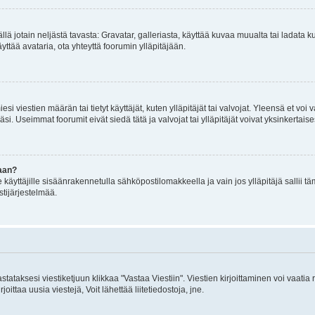
mällä jotain neljästä tavasta: Gravatar, galleriasta, käyttää kuvaa muualta tai ladata
äyttää avataria, ota yhteyttä foorumin ylläpitäjään.
iesi viestien määrän tai tietyt käyttäjät, kuten ylläpitäjät tai valvojat. Yleensä et vo
i. Useimmat foorumit eivät siedä tätä ja valvojat tai ylläpitäjät voivat yksinkertaise
aan?
le käyttäjille sisäänrakennetulla sähköpostilomakkeella ja vain jos ylläpitäjä sallii
stijärjestelmää.
stataksesi viestiketjuun klikkaa "Vastaa Viestiin". Viestien kirjoittaminen voi vaatia
joittaa uusia viestejä, Voit lähettää liitetiedostoja, jne.