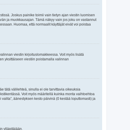
tissä. Joskus painike toimii vain tietyn ajan viestin luomisen
umäärän ja muokkausajan. Tämä näkyy vain jos joku on vastannut
tessaan. Huomaa, että normaalit käyttäjät eivät voi poistaa
valinnan viestin kirjoituslomakkeessa. Voit myös lisätä
isen yksittäiseen viestiin poistamalla valinnan
 tätä välilehteä, sinulla ei ole tarvittavia oikeuksia
 tekstikentässä. Voit myös määritellä kuinka monta vaihtoehtoa
 valita”, äänestyksen kesto päivinä (0 kestää loputtomasti) ja
n ylläpitäjään.