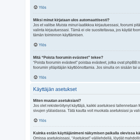
Ylös
Miksi minut kirjataan ulos automaattisesti?
Jos et valitse
Muista minut
-laatikkoa kirjautuessasi, foorumi pi
valinta kirjautuessasi. Tämä ei ole suositeltavaa, jos käytät foo
tämän toiminnon käyttämisen.
Ylös
Mitä “Poista foorumin evästeet” tekee?
“Poista foorumin evästeet” poistaa evästeet, jotka ovat phpBB:n 
foorumin ylläpitäjän käyttöönottamia. Jos sinulla on sisään ta
Ylös
Käyttäjän asetukset
Miten muutan asetuksiani?
Jos olet rekisteröitynyt käyttäjä, kaikki asetuksesi tallennetaa
sivujen ylälaidassa. Tätä kautta voit muokata asetuksiasi ja vali
Ylös
Kuinka estän käyttäjänimeni näkymisen paikalla olevissa kä
Omissa asetuksissasi, “Asetukset”-välilehdellä, löydät mahdoll