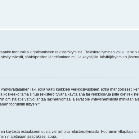
vitaanko foorumilla kirjoittamiseen rekisteröitymistä. Rekisteröityminen voi kuitenkin
 yksityisviestit, sähköpostien lähettäminen muille käyttäjille, käyttäjäryhmien jäs
hdysvaltalainen laki, joka vaatii kaikkien verkkosivustojen, jotka mahdollisesti kerää
a koskeeko tämä sinua rekisteröityvänä käyttäjänä tai verkkosivua jolle olet rekis
 omistajat eivät voi antaa lakineuvontaa ja eivät ole yhteyshenkilöitä minkäänla
ähän foorumiin liittyen?”.
nin käytöstä estääkseen uusia vierailijoita rekisteröitymästä. Foorumin ylläpitäjä on v
umin ylläpitäjään saadaksesi apua.