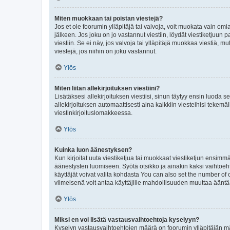
Miten muokkaan tai poistan viestejä?
Jos et ole foorumin ylläpitäjä tai valvoja, voit muokata vain om
jälkeen. Jos joku on jo vastannut viestiin, löydät viestiketjuu
viestiin. Se ei näy, jos valvoja tai ylläpitäjä muokkaa viestiä,
viestejä, jos niihin on joku vastannut.
Ylös
Miten liitän allekirjoituksen viestiini?
Lisätäksesi allekirjoituksen viestiisi, sinun täytyy ensin luoda s
allekirjoituksen automaattisesti aina kaikkiin viesteihisi tekemäl
viestinkirjoituslomakkeessa.
Ylös
Kuinka luon äänestyksen?
Kun kirjoitat uuta viestiketjua tai muokkaat viestiketjun ensimmäi
äänestysten luomiseen. Syötä otsikko ja ainakin kaksi vaihtoehto
käyttäjät voivat valita kohdasta You can also set the number of
viimeisenä voit antaa käyttäjille mahdollisuuden muuttaa ääntä
Ylös
Miksi en voi lisätä vastausvaihtoehtoja kyselyyn?
Kyselyn vastausvaihtoehtojen määrä on foorumin ylläpitäjän määr