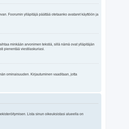
 kuvan. Foorumin ylläpitäjä päättää otetaanko avataret käyttöön ja
i vaihtaa minkään arvonimen tekstiä, sillä nämä ovat ylläpitäjän
sti pienentää viestilaskuriasi.
 tämän ominaisuuden. Kirjautuminen vaaditaan, jotta
 rekisteröitymisen. Lista sinun oikeuksistasi alueella on