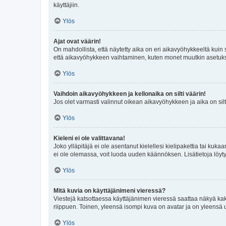
käyttäjiin.
Ylös
Ajat ovat väärin!
On mahdollista, että näytetty aika on eri aikavyöhykkeeltä kuin
että aikavyöhykkeen vaihtaminen, kuten monet muutkin asetukset o
Ylös
Vaihdoin aikavyöhykkeen ja kellonaika on silti väärin!
Jos olet varmasti valinnut oikean aikavyöhykkeen ja aika on silt
Ylös
Kieleni ei ole valittavana!
Joko ylläpitäjä ei ole asentanut kielellesi kielipakettia tai kuka
ei ole olemassa, voit luoda uuden käännöksen. Lisätietoja löyt
Ylös
Mitä kuvia on käyttäjänimeni vieressä?
Viestejä katsottaessa käyttäjänimen vieressä saattaa näkyä kaksi
riippuen. Toinen, yleensä isompi kuva on avatar ja on yleensä un
Ylös