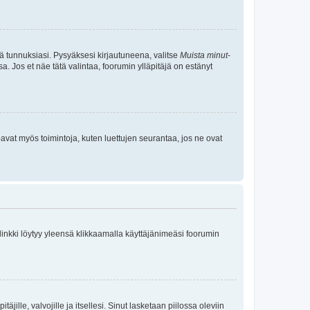
tä tunnuksiasi. Pysyäksesi kirjautuneena, valitse
Muista minut
-
sa. Jos et näe tätä valintaa, foorumin ylläpitäjä on estänyt
oavat myös toimintoja, kuten luettujen seurantaa, jos ne ovat
 linkki löytyy yleensä klikkaamalla käyttäjänimeäsi foorumin
äjille, valvojille ja itsellesi. Sinut lasketaan piilossa oleviin