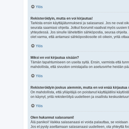
Ylös
Rekisteröidyin, mutta en voi kirjautua!
Tarkista ensin käyttäjätunnuksesi ja salasanasi. Jos ne ovat oik
seurata saamiasi ohjeita. Jotkut foorumit vaativat myös uusien tu
yhteydessä. Jos sinulle lähetettiin sähköpostia, seuraa ohjeita
olet varma, että antamasi sähköpostiosoite oli oikein, yritä ottaa
Ylös
Miksi en voi kirjautua sisään?
Tämän tapahtumiseen on useita syitä. Ensin, varmista että tunnuk
mahdollista, että sivuston omistajalla on asetusvirhe heidän pää
Ylös
Rekisteröidyin joskus aiemmin, mutta en voi enää kirjautua 
On mahdollista, että ylläpitäjä on poistanut käyttäjätilisi käytö
on käynyt, yritä rekisteröityä uudelleen ja osallistu keskusteluu
Ylös
Olen hukannut salasanani!
Älä panikoi! Vaikka salasanaasi ei voida palauttaa, se voidaan 
Jos et pysty asettamaan salasanaasi uudelleen, ota yhteyttä foo