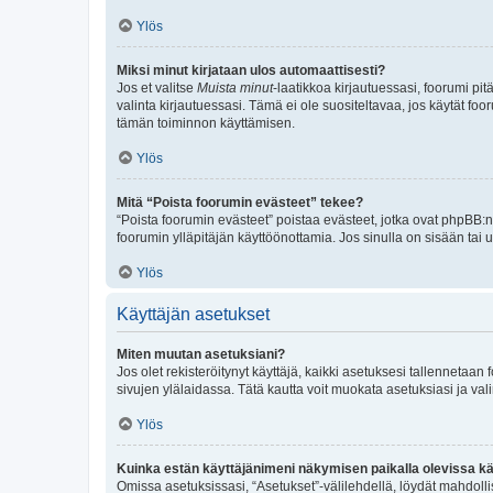
Ylös
Miksi minut kirjataan ulos automaattisesti?
Jos et valitse
Muista minut
-laatikkoa kirjautuessasi, foorumi pi
valinta kirjautuessasi. Tämä ei ole suositeltavaa, jos käytät foo
tämän toiminnon käyttämisen.
Ylös
Mitä “Poista foorumin evästeet” tekee?
“Poista foorumin evästeet” poistaa evästeet, jotka ovat phpBB:n 
foorumin ylläpitäjän käyttöönottamia. Jos sinulla on sisään ta
Ylös
Käyttäjän asetukset
Miten muutan asetuksiani?
Jos olet rekisteröitynyt käyttäjä, kaikki asetuksesi tallennetaa
sivujen ylälaidassa. Tätä kautta voit muokata asetuksiasi ja vali
Ylös
Kuinka estän käyttäjänimeni näkymisen paikalla olevissa kä
Omissa asetuksissasi, “Asetukset”-välilehdellä, löydät mahdoll