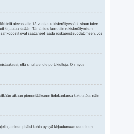
ttelit olevasi alle 13-vuotias rekisteröityessäsi, sinun tulee
it kirjautua sisään. Tämä tieto kerrottiin rekisteröitymisen
ai sähköpostit ovat saattaneet jäädä roskapostisuodattimeen. Jos
staaksesi, että sinulla ei ole porttikieltoja. On myös
neet pitkään aikaan pienentääkseen tietokantansa kokoa. Jos näin
jeita ja sinun pitäisi kohta pystyä kirjautumaan uudelleen.