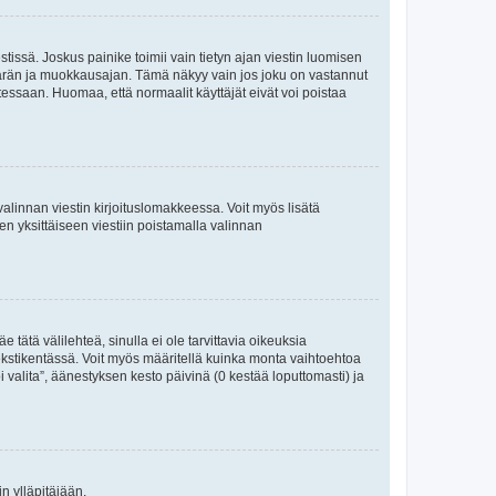
tissä. Joskus painike toimii vain tietyn ajan viestin luomisen
umäärän ja muokkausajan. Tämä näkyy vain jos joku on vastannut
tessaan. Huomaa, että normaalit käyttäjät eivät voi poistaa
valinnan viestin kirjoituslomakkeessa. Voit myös lisätä
isen yksittäiseen viestiin poistamalla valinnan
 tätä välilehteä, sinulla ei ole tarvittavia oikeuksia
 tekstikentässä. Voit myös määritellä kuinka monta vaihtoehtoa
 valita”, äänestyksen kesto päivinä (0 kestää loputtomasti) ja
n ylläpitäjään.