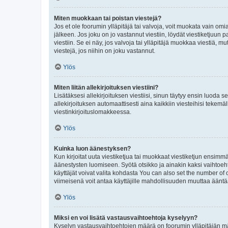
Miten muokkaan tai poistan viestejä?
Jos et ole foorumin ylläpitäjä tai valvoja, voit muokata vain om
jälkeen. Jos joku on jo vastannut viestiin, löydät viestiketjuu
viestiin. Se ei näy, jos valvoja tai ylläpitäjä muokkaa viestiä,
viestejä, jos niihin on joku vastannut.
Ylös
Miten liitän allekirjoituksen viestiini?
Lisätäksesi allekirjoituksen viestiisi, sinun täytyy ensin luoda s
allekirjoituksen automaattisesti aina kaikkiin viesteihisi tekemäl
viestinkirjoituslomakkeessa.
Ylös
Kuinka luon äänestyksen?
Kun kirjoitat uuta viestiketjua tai muokkaat viestiketjun ensimmäi
äänestysten luomiseen. Syötä otsikko ja ainakin kaksi vaihtoehto
käyttäjät voivat valita kohdasta You can also set the number of
viimeisenä voit antaa käyttäjille mahdollisuuden muuttaa ääntä
Ylös
Miksi en voi lisätä vastausvaihtoehtoja kyselyyn?
Kyselyn vastausvaihtoehtojen määrä on foorumin ylläpitäjän määr