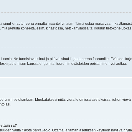
tää sinut kirjautuneena ennalta määritellyn ajan. Tämä estää muita väärinkäyttämäs
rumia jaetulta koneelta, esim. kirjastossa, nettikahvilassa tai koulun tietokoneluokas
luomia. Ne tunnistavat sinut ja pitävät sinut kirjautuneena foorumille. Evästeet tarj
i uloskirjautumisen kanssa ongelmia, foorumin evästeiden poistaminen voi auttaa.
n foorumin tietokantaan. Muokataksesi niitä, vieraile omissa asetuksissa, johon vievä
ntojasi.
yttäjissä?
isuuden valita
Piilota paikallaolo
. Ottamalla tämän asetuksen käyttöön näyt vain ylläpit