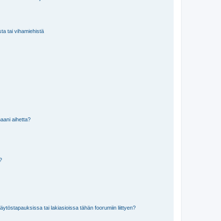
sta tai vihamiehistä
aani aihetta?
a?
töstapauksissa tai lakiasioissa tähän foorumiin liittyen?