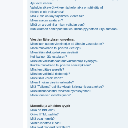
Ajat ovat väärin!
Vaihdoin aikavyöhykkeen ja kellonaika on silti väärin!
Kieleni ei ole valittavana!
Mitä kuvia on käyttäjänimeni vieressä?
Miten asetan avataren?
Mikä on arvonimi ja miten vaihdan sen?
Kun klikkaan sähköpostilinkkiä, minua pyydetään kirjautumaan?
Viestien lähetyksen ongelmat
Miten luon uuden viestiketjun tai lähetän vastauksen?
Miten muokkaan tai poistan viestejä?
Miten liitän allekirjoituksen viestiini?
Kuinka luon äänestyksen?
Miksi en voi lisätä vastausvaihtoehtoja kyselyyn?
Kuinka muokkaan tai poistan äänestyksen?
Miksi en pääse alueelle?
Miksi en voi liittää tiedostoja?
Miksi sain varoituksen?
Miten ilmoitan viestin valvojalle?
Mitä “Tallenna”-painike viestin kirjoittamisessa tekee?
Miksi minun viestini tarvitsee hyväksynnän?
Miten tönäisen viestiketjuani?
Muotoilu ja aiheiden tyypit
Mikä on BBCode?
Onko HTML sallittu?
Mitä ovat hymiöt?
Voinko lähettää kuvia?
Mitä ovat globaalit tiedotteet?