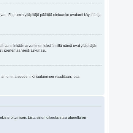
 kuvan. Foorumin ylläpitäjä päättää otetaanko avataret käyttöön ja
i vaihtaa minkään arvonimen tekstiä, sillä nämä ovat ylläpitäjän
sti pienentää viestilaskuriasi.
 tämän ominaisuuden. Kirjautuminen vaaditaan, jotta
 rekisteröitymisen. Lista sinun oikeuksistasi alueella on