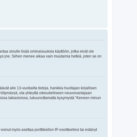
 antaa sinulle lisää ominaisuuksia käyttöön, jotka eivät ole
enyys jne. Siihen menee aikaa vain muutamia hetkiä, joten se on
vät alle 13-vuotiailta tietoja, hankkia huoltajan kirjallisen
teröitymässä, ota yhteyttä oikeudelliseen neuvonantajaan
isissa lakiasioissa, lukuunottamatta kysymystä “Keneen minun
oinut myös asettaa porttikiellon IP-osoitteellesi tai estänyt