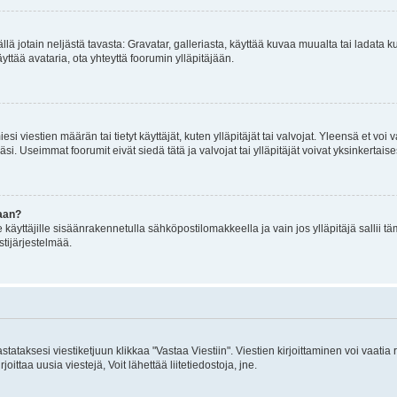
mällä jotain neljästä tavasta: Gravatar, galleriasta, käyttää kuvaa muualta tai ladata
äyttää avataria, ota yhteyttä foorumin ylläpitäjään.
iesi viestien määrän tai tietyt käyttäjät, kuten ylläpitäjät tai valvojat. Yleensä et vo
i. Useimmat foorumit eivät siedä tätä ja valvojat tai ylläpitäjät voivat yksinkertaise
aan?
le käyttäjille sisäänrakennetulla sähköpostilomakkeella ja vain jos ylläpitäjä sallii
stijärjestelmää.
stataksesi viestiketjuun klikkaa "Vastaa Viestiin". Viestien kirjoittaminen voi vaatia
joittaa uusia viestejä, Voit lähettää liitetiedostoja, jne.