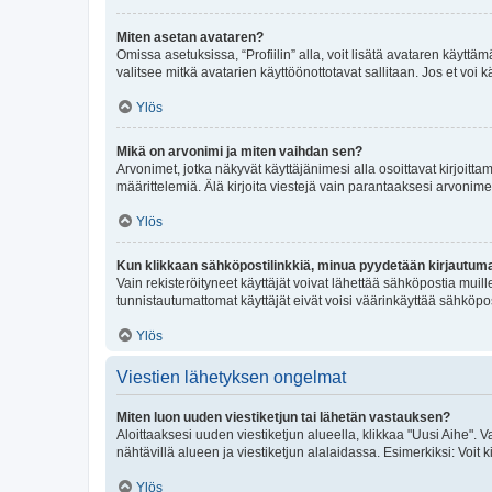
Miten asetan avataren?
Omissa asetuksissa, “Profiilin” alla, voit lisätä avataren käyttä
valitsee mitkä avatarien käyttöönottotavat sallitaan. Jos et voi k
Ylös
Mikä on arvonimi ja miten vaihdan sen?
Arvonimet, jotka näkyvät käyttäjänimesi alla osoittavat kirjoittam
määrittelemiä. Älä kirjoita viestejä vain parantaaksesi arvonimeäs
Ylös
Kun klikkaan sähköpostilinkkiä, minua pyydetään kirjautum
Vain rekisteröityneet käyttäjät voivat lähettää sähköpostia muil
tunnistautumattomat käyttäjät eivät voisi väärinkäyttää sähköpo
Ylös
Viestien lähetyksen ongelmat
Miten luon uuden viestiketjun tai lähetän vastauksen?
Aloittaaksesi uuden viestiketjun alueella, klikkaa "Uusi Aihe". Va
nähtävillä alueen ja viestiketjun alalaidassa. Esimerkiksi: Voit kir
Ylös