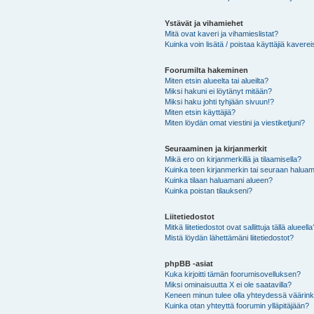
Ystävät ja vihamiehet
Mitä ovat kaveri ja vihamieslistat?
Kuinka voin lisätä / poistaa käyttäjiä kaverei
Foorumilta hakeminen
Miten etsin alueelta tai alueilta?
Miksi hakuni ei löytänyt mitään?
Miksi haku johti tyhjään sivuun!?
Miten etsin käyttäjiä?
Miten löydän omat viestini ja viestiketjuni?
Seuraaminen ja kirjanmerkit
Mikä ero on kirjanmerkillä ja tilaamisella?
Kuinka teen kirjanmerkin tai seuraan haluam
Kuinka tilaan haluamani alueen?
Kuinka poistan tilaukseni?
Liitetiedostot
Mitkä liitetiedostot ovat sallittuja tällä alueell
Mistä löydän lähettämäni liitetiedostot?
phpBB -asiat
Kuka kirjoitti tämän foorumisovelluksen?
Miksi ominaisuutta X ei ole saatavilla?
Keneen minun tulee olla yhteydessä väärinkäy
Kuinka otan yhteyttä foorumin ylläpitäjään?