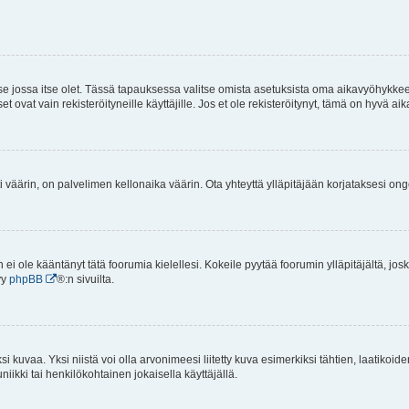
 se jossa itse olet. Tässä tapauksessa valitse omista asetuksista oma aikavyöhykke
vat vain rekisteröityneille käyttäjille. Jos et ole rekisteröitynyt, tämä on hyvä aik
i väärin, on palvelimen kellonaika väärin. Ota yhteyttä ylläpitäjään korjataksesi on
an ei ole kääntänyt tätä foorumia kielellesi. Kokeile pyytää foorumin ylläpitäjältä, jos
yy
phpBB
®:n sivuilta.
 kuvaa. Yksi niistä voi olla arvonimeesi liitetty kuva esimerkiksi tähtien, laatikoid
iikki tai henkilökohtainen jokaisella käyttäjällä.