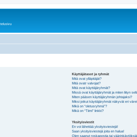
telusivu
Käyttäjätasot ja ryhmät
Mitä ovat ylläpitäjät?
Mitä ovatr valvojat?
Mitä ovat käyttäjäryhmät?
Missä ovat käyttäjäryhmät ja miten liityn sel
Miten pääsen käyttäjäryhmän johtajaksi?
Miksi jotkut käyttäjäryhmät näkyvät eri värei
Mikä on “oletusryhmä”?
Mikä on “Tiimi” linkki?
Yksityisviestit
En voi lähettää yksityisviestejä!
Saan yksityisviestejä joita en halua!
Olen saanut roskapostia tai väärinkäytöksiä s