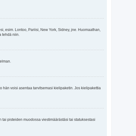
esi, esim. Lontoo, Pariisi, New York, Sidney, jne. Huomaathan,
a tehdä niin.
gelman.
ko hän voisi asentaa tarvitsemasi kielipaketin. Jos kielipakettia
en tai pisteiden muodossa viestimäärästäsi tai statuksestasi