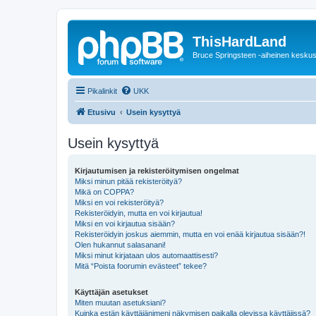
ThisHardLand
Bruce Springsteen -aiheinen keskus
Pikalinkit
UKK
Etusivu
Usein kysyttyä
Usein kysyttyä
Kirjautumisen ja rekisteröitymisen ongelmat
Miksi minun pitää rekisteröityä?
Mikä on COPPA?
Miksi en voi rekisteröityä?
Rekisteröidyin, mutta en voi kirjautua!
Miksi en voi kirjautua sisään?
Rekisteröidyin joskus aiemmin, mutta en voi enää kirjautua sisään?!
Olen hukannut salasanani!
Miksi minut kirjataan ulos automaattisesti?
Mitä “Poista foorumin evästeet” tekee?
Käyttäjän asetukset
Miten muutan asetuksiani?
Kuinka estän käyttäjänimeni näkymisen paikalla olevissa käyttäjissä?