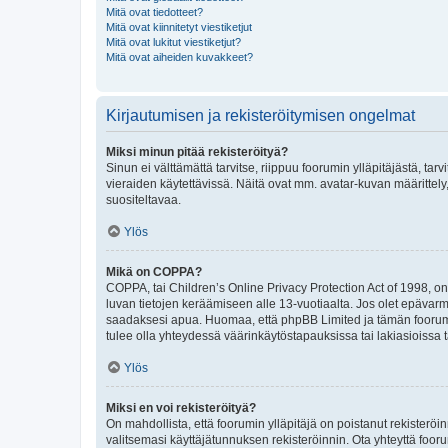
Mitä ovat tiedotteet?
Mitä ovat kiinnitetyt viestiketjut
Mitä ovat lukitut viestiketjut?
Mitä ovat aiheiden kuvakkeet?
Kirjautumisen ja rekisteröitymisen ongelmat
Miksi minun pitää rekisteröityä?
Sinun ei välttämättä tarvitse, riippuu foorumin ylläpitäjästä, tar
vieraiden käytettävissä. Näitä ovat mm. avatar-kuvan määrittely,
suositeltavaa.
Ylös
Mikä on COPPA?
COPPA, tai Children’s Online Privacy Protection Act of 1998, on y
luvan tietojen keräämiseen alle 13-vuotiaalta. Jos olet epävarm
saadaksesi apua. Huomaa, että phpBB Limited ja tämän foorumin
tulee olla yhteydessä väärinkäytöstapauksissa tai lakiasioissa t
Ylös
Miksi en voi rekisteröityä?
On mahdollista, että foorumin ylläpitäjä on poistanut rekisteröin
valitsemasi käyttäjätunnuksen rekisteröinnin. Ota yhteyttä foor