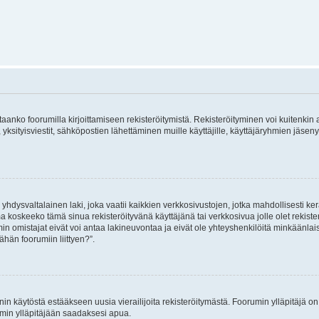
vitaanko foorumilla kirjoittamiseen rekisteröitymistä. Rekisteröityminen voi kuitenkin
 yksityisviestit, sähköpostien lähettäminen muille käyttäjille, käyttäjäryhmien jäs
hdysvaltalainen laki, joka vaatii kaikkien verkkosivustojen, jotka mahdollisesti kerää
a koskeeko tämä sinua rekisteröityvänä käyttäjänä tai verkkosivua jolle olet rekis
 omistajat eivät voi antaa lakineuvontaa ja eivät ole yhteyshenkilöitä minkäänla
ähän foorumiin liittyen?”.
nin käytöstä estääkseen uusia vierailijoita rekisteröitymästä. Foorumin ylläpitäjä on v
umin ylläpitäjään saadaksesi apua.