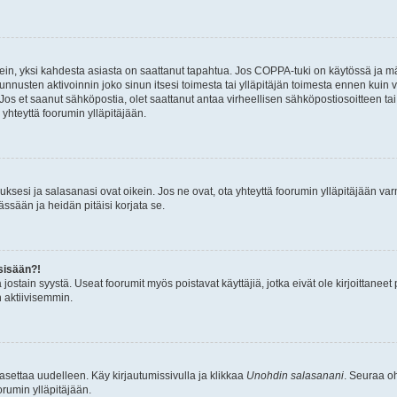
ein, yksi kahdesta asiasta on saattanut tapahtua. Jos COPPA-tuki on käytössä ja määri
nnusten aktivoinnin joko sinun itsesi toimesta tai ylläpitäjän toimesta ennen kuin vo
. Jos et saanut sähköpostia, olet saattanut antaa virheellisen sähköpostiosoitteen t
 yhteyttä foorumin ylläpitäjään.
sesi ja salasanasi ovat oikein. Jos ne ovat, ota yhteyttä foorumin ylläpitäjään varmi
ssään ja heidän pitäisi korjata se.
sisään?!
stä jostain syystä. Useat foorumit myös poistavat käyttäjiä, jotka eivät ole kirjoitta
n aktiivisemmin.
asettaa uudelleen. Käy kirjautumissivulla ja klikkaa
Unohdin salasanani
. Seuraa oh
rumin ylläpitäjään.