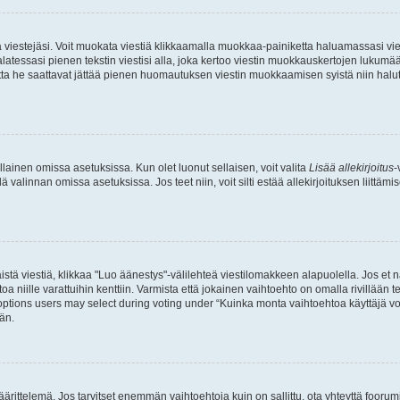
ia viestejäsi. Voit muokata viestiä klikkaamalla muokkaa-painiketta haluamassasi vies
n palatessasi pienen tekstin viestisi alla, joka kertoo viestin muokkauskertojen luk
 mutta he saattavat jättää pienen huomautuksen viestin muokkaamisen syistä niin halu
ellainen omissa asetuksissa. Kun olet luonut sellaisen, voit valita
Lisää allekirjoitus
-
lä valinnan omissa asetuksissa. Jos teet niin, voit silti estää allekirjoituksen liittäm
stä viestiä, klikkaa "Luo äänestys"-välilehteä viestilomakkeen alapuolella. Jos et näe
a niille varattuihin kenttiin. Varmista että jokainen vaihtoehto on omalla rivillään
 options users may select during voting under “Kuinka monta vaihtoehtoa käyttäjä voi
än.
ittelemä. Jos tarvitset enemmän vaihtoehtoja kuin on sallittu, ota yhteyttä foorumi