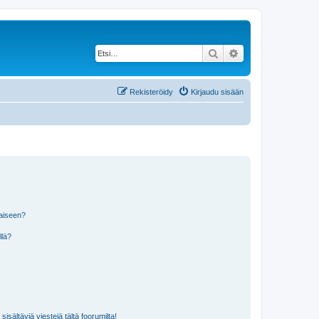
Etsi
Tarkennettu haku
Rekisteröidy
Kirjaudu sisään
laiseen?
llä?
isältäviä viestejä tältä foorumilta!