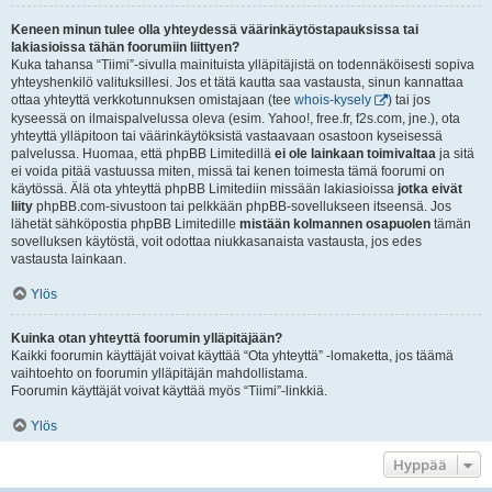
Keneen minun tulee olla yhteydessä väärinkäytöstapauksissa tai
lakiasioissa tähän foorumiin liittyen?
Kuka tahansa “Tiimi”-sivulla mainituista ylläpitäjistä on todennäköisesti sopiva
yhteyshenkilö valituksillesi. Jos et tätä kautta saa vastausta, sinun kannattaa
ottaa yhteyttä verkkotunnuksen omistajaan (tee
whois-kysely
) tai jos
kyseessä on ilmaispalvelussa oleva (esim. Yahoo!, free.fr, f2s.com, jne.), ota
yhteyttä ylläpitoon tai väärinkäytöksistä vastaavaan osastoon kyseisessä
palvelussa. Huomaa, että phpBB Limitedillä
ei ole lainkaan toimivaltaa
ja sitä
ei voida pitää vastuussa miten, missä tai kenen toimesta tämä foorumi on
käytössä. Älä ota yhteyttä phpBB Limitediin missään lakiasioissa
jotka eivät
liity
phpBB.com-sivustoon tai pelkkään phpBB-sovellukseen itseensä. Jos
lähetät sähköpostia phpBB Limitedille
mistään kolmannen osapuolen
tämän
sovelluksen käytöstä, voit odottaa niukkasanaista vastausta, jos edes
vastausta lainkaan.
Ylös
Kuinka otan yhteyttä foorumin ylläpitäjään?
Kaikki foorumin käyttäjät voivat käyttää “Ota yhteyttä” -lomaketta, jos täämä
vaihtoehto on foorumin ylläpitäjän mahdollistama.
Foorumin käyttäjät voivat käyttää myös “Tiimi”-linkkiä.
Ylös
Hyppää