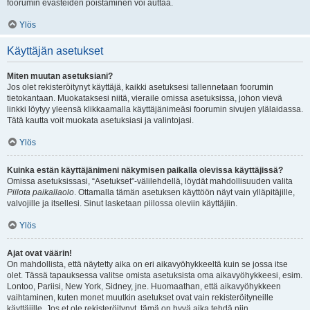
foorumin evästeiden poistaminen voi auttaa.
Ylös
Käyttäjän asetukset
Miten muutan asetuksiani?
Jos olet rekisteröitynyt käyttäjä, kaikki asetuksesi tallennetaan foorumin
tietokantaan. Muokataksesi niitä, vieraile omissa asetuksissa, johon vievä
linkki löytyy yleensä klikkaamalla käyttäjänimeäsi foorumin sivujen ylälaidassa.
Tätä kautta voit muokata asetuksiasi ja valintojasi.
Ylös
Kuinka estän käyttäjänimeni näkymisen paikalla olevissa käyttäjissä?
Omissa asetuksissasi, “Asetukset”-välilehdellä, löydät mahdollisuuden valita
Piilota paikallaolo
. Ottamalla tämän asetuksen käyttöön näyt vain ylläpitäjille,
valvojille ja itsellesi. Sinut lasketaan piilossa oleviin käyttäjiin.
Ylös
Ajat ovat väärin!
On mahdollista, että näytetty aika on eri aikavyöhykkeeltä kuin se jossa itse
olet. Tässä tapauksessa valitse omista asetuksista oma aikavyöhykkeesi, esim.
Lontoo, Pariisi, New York, Sidney, jne. Huomaathan, että aikavyöhykkeen
vaihtaminen, kuten monet muutkin asetukset ovat vain rekisteröityneille
käyttäjille. Jos et ole rekisteröitynyt, tämä on hyvä aika tehdä niin.