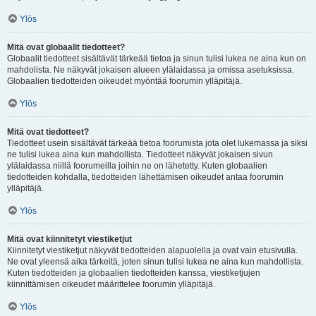
Ylös
Mitä ovat globaalit tiedotteet?
Globaalit tiedotteet sisältävät tärkeää tietoa ja sinun tulisi lukea ne aina kun on
mahdolista. Ne näkyvät jokaisen alueen ylälaidassa ja omissa asetuksissa.
Globaalien tiedotteiden oikeudet myöntää foorumin ylläpitäjä.
Ylös
Mitä ovat tiedotteet?
Tiedotteet usein sisältävät tärkeää tietoa foorumista jota olet lukemassa ja siksi
ne tulisi lukea aina kun mahdollista. Tiedotteet näkyvät jokaisen sivun
ylälaidassa niillä foorumeilla joihin ne on lähetetty. Kuten globaalien
tiedotteiden kohdalla, tiedotteiden lähettämisen oikeudet antaa foorumin
ylläpitäjä.
Ylös
Mitä ovat kiinnitetyt viestiketjut
Kiinnitetyt viestiketjut näkyvät tiedotteiden alapuolella ja ovat vain etusivulla.
Ne ovat yleensä aika tärkeitä, joten sinun tulisi lukea ne aina kun mahdollista.
Kuten tiedotteiden ja globaalien tiedotteiden kanssa, viestiketjujen
kiinnittämisen oikeudet määrittelee foorumin ylläpitäjä.
Ylös