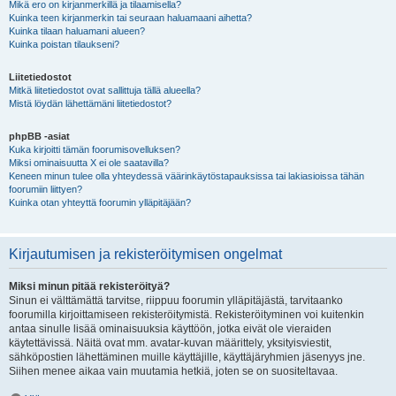
Mikä ero on kirjanmerkillä ja tilaamisella?
Kuinka teen kirjanmerkin tai seuraan haluamaani aihetta?
Kuinka tilaan haluamani alueen?
Kuinka poistan tilaukseni?
Liitetiedostot
Mitkä liitetiedostot ovat sallittuja tällä alueella?
Mistä löydän lähettämäni liitetiedostot?
phpBB -asiat
Kuka kirjoitti tämän foorumisovelluksen?
Miksi ominaisuutta X ei ole saatavilla?
Keneen minun tulee olla yhteydessä väärinkäytöstapauksissa tai lakiasioissa tähän
foorumiin liittyen?
Kuinka otan yhteyttä foorumin ylläpitäjään?
Kirjautumisen ja rekisteröitymisen ongelmat
Miksi minun pitää rekisteröityä?
Sinun ei välttämättä tarvitse, riippuu foorumin ylläpitäjästä, tarvitaanko
foorumilla kirjoittamiseen rekisteröitymistä. Rekisteröityminen voi kuitenkin
antaa sinulle lisää ominaisuuksia käyttöön, jotka eivät ole vieraiden
käytettävissä. Näitä ovat mm. avatar-kuvan määrittely, yksityisviestit,
sähköpostien lähettäminen muille käyttäjille, käyttäjäryhmien jäsenyys jne.
Siihen menee aikaa vain muutamia hetkiä, joten se on suositeltavaa.