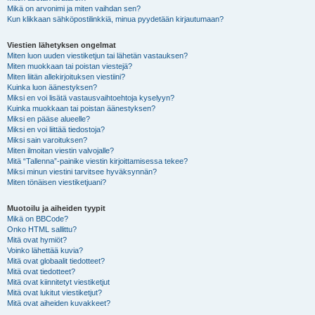
Mikä on arvonimi ja miten vaihdan sen?
Kun klikkaan sähköpostilinkkiä, minua pyydetään kirjautumaan?
Viestien lähetyksen ongelmat
Miten luon uuden viestiketjun tai lähetän vastauksen?
Miten muokkaan tai poistan viestejä?
Miten liitän allekirjoituksen viestiini?
Kuinka luon äänestyksen?
Miksi en voi lisätä vastausvaihtoehtoja kyselyyn?
Kuinka muokkaan tai poistan äänestyksen?
Miksi en pääse alueelle?
Miksi en voi liittää tiedostoja?
Miksi sain varoituksen?
Miten ilmoitan viestin valvojalle?
Mitä “Tallenna”-painike viestin kirjoittamisessa tekee?
Miksi minun viestini tarvitsee hyväksynnän?
Miten tönäisen viestiketjuani?
Muotoilu ja aiheiden tyypit
Mikä on BBCode?
Onko HTML sallittu?
Mitä ovat hymiöt?
Voinko lähettää kuvia?
Mitä ovat globaalit tiedotteet?
Mitä ovat tiedotteet?
Mitä ovat kiinnitetyt viestiketjut
Mitä ovat lukitut viestiketjut?
Mitä ovat aiheiden kuvakkeet?