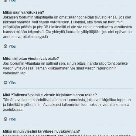
Ylös
Miksi sain varoituksen?
Jokaisen foorumin ylläpitäjällä on omat säännöt heidän sivustollensa. Jos olet
rikkonut sääntöä, voit saada varoituksen. Huomioi, että tämä on foorumin
ylläpitäjän päätös ja phpBB Limitedillä ei ole sivustolla annettavien varoitusten
kanssa mitään tekemistä. Ota yhteyttä foorumin ylläpitäjään, jos olet epävarma
annetun varoituksen syystä.
Ylös
Miten ilmoitan viestin valvojalle?
Jos foorumin ylläpitäjä on sallinut sen, sinun pitäisi nähdä raportointipainike
viestin yhteydessä. Tämän klikkaaminen vie sinut viestin raportoinnin
vaiheiden läpi.
Ylös
Mitä “Tallenna”-painike viestin kirjoittamisessa tekee?
Tämän avulla on mahdollista tallentaa luonnoksia, jotka voit kirjoittaa loppuun
ja lähettää myöhemmin. Avataksesi tallennetun luonnoksen, vieraile komissa
asetuksissa.
Ylös
Miksi minun viestini tarvitsee hyväksynnän?