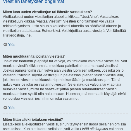
Viestien lähetyksen ongelmat
Miten luon uuden viestiketjun tai lähetän vastauksen?
Aloittaaksesi uuden viestiketjun alueella, klikkaa "Uusi Aihe". Vastataksesi
viestiketjuun klikkaa "Vastaa Viestiin". Viestien kirjoittaminen voi vaatia
rekisteröitymisen. Lista sinun oikeuksistasi alueella on nähtävillä alueen ja
viestiketjun alalaidassa. Esimerkiksi: Voit kirjoittaa uusia viestejä, Voit lähettää
liitetiedostoja, jne.
Ylös
Miten muokkaan tai poistan viestejä?
Jos et ole foorumin ylläpitäjä tai valvoja, voit muokata vain omia viestejäsi. Voit
muokata viestiä klikkaamalla muokkaa-painiketta haluamassasi viestissä.
Joskus painike toimii vain tietyn ajan viestin luomisen jälkeen. Jos joku on jo
vastannut viestiin, löydät viestiketjuun palatessasi pienen tekstin viestisi alla,
joka kertoo viestin muokkauskertojen lukumäärän ja muokkausajan. Tämä
näkyy vain jos joku on vastannut viestiin. Se ei näy, jos valvoja tai ylläpitäjä
muokkaa viestiä, mutta he saattavat jättää pienen huomautuksen viestin
muokkaamisen syistä niin halutessaan. Huomaa, että normaalit käyttäjät eivät
voi poistaa viestejä, jos niihin on joku vastannut.
Ylös
Miten liitän allekirjoituksen viestiini?
Lisätäksesi allekirjoituksen viestiisi, sinun täytyy ensin luoda sellainen omissa
asetuksissa. Kun olet luonut sellaisen, voit valita
Lisää allekirjoitus
-valinnan