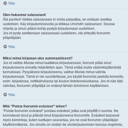
Ylös
Olen hukannut salasanani!
Älä panikoi! Vaikka salasanaasi ei voida palauttaa, se voidaan asettaa
uudelleen. Käy kirjautumissivulla ja klikkaa
Unohdin salasanani
. Seuraa
ohjeita ja sinun pitäisi kohta pystyä kirjautumaan uudelleen.
Jos et pysty asettamaan salasanaasi uudelleen, ota yhteyttä foorumin
ylläpitäjään.
Ylös
Miksi minut kirjataan ulos automaattisesti?
Jos et valitse
Muista minut
-laatikkoa kirjautuessasi, foorumi pitää sinut
kirjautuneena ennalta määritellyn ajan. Tämä estää muita väärinkäyttämästä
tunnuksiasi. Pysyäksesi kirjautuneena, valitse
Muista minut
-valinta
kirjautuessasi. Tämä ei ole suositeltavaa, jos käytät foorumia jaetulta koneelta,
esim. kirjastossa, nettikahvilassa tai koulun tietokoneluokassa. Jos et näe tätä
valintaa, foorumin ylläpitäjä on estänyt tämän toiminnon käyttämisen.
Ylös
Mitä “Poista foorumin evästeet” tekee?
“Poista foorumin evästeet” poistaa evästeet, jotka ovat phpBB:n luomia. Ne
tunnistavat sinut ja pitävät sinut kirjautuneena foorumille. Evästeet tarjoavat
myös toimintoja, kuten luettujen seurantaa, jos ne ovat foorumin ylläpitäjän
käyttöönottamia. Jos sinulla on sisään tai uloskirjautumisen kanssa ongelmia,