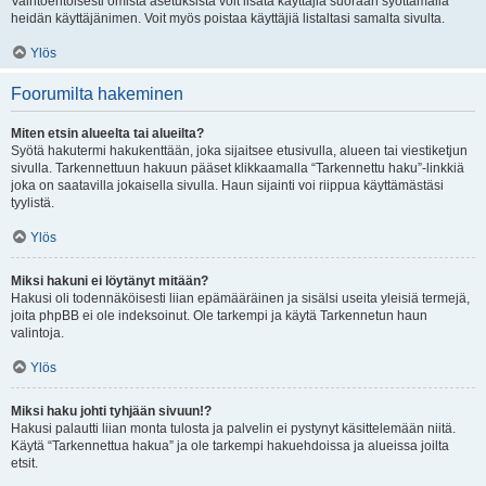
Vaihtoehtoisesti omista asetuksista voit lisätä käyttäjiä suoraan syöttämällä
heidän käyttäjänimen. Voit myös poistaa käyttäjiä listaltasi samalta sivulta.
Ylös
Foorumilta hakeminen
Miten etsin alueelta tai alueilta?
Syötä hakutermi hakukenttään, joka sijaitsee etusivulla, alueen tai viestiketjun
sivulla. Tarkennettuun hakuun pääset klikkaamalla “Tarkennettu haku”-linkkiä
joka on saatavilla jokaisella sivulla. Haun sijainti voi riippua käyttämästäsi
tyylistä.
Ylös
Miksi hakuni ei löytänyt mitään?
Hakusi oli todennäköisesti liian epämääräinen ja sisälsi useita yleisiä termejä,
joita phpBB ei ole indeksoinut. Ole tarkempi ja käytä Tarkennetun haun
valintoja.
Ylös
Miksi haku johti tyhjään sivuun!?
Hakusi palautti liian monta tulosta ja palvelin ei pystynyt käsittelemään niitä.
Käytä “Tarkennettua hakua” ja ole tarkempi hakuehdoissa ja alueissa joilta
etsit.