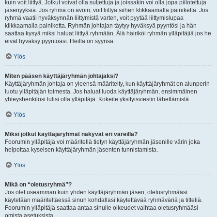
kuin voit liittyä. Jotkut voivat olla suljettuja ja joissakin voi olla jopa piilotettuja
jäsenyyksiä. Jos ryhmä on avoin, voit liittyä siihen klikkaamalla painiketta. Jos
ryhmä vaatii hyväksynnän liittymistä varten, voit pyytää liittymislupaa
klikkaamalla painiketta. Ryhmän johtajan täytyy hyväksyä pyyntösi ja hän
saattaa kysyä miksi haluat liittyä ryhmään. Älä häiriköi ryhmän ylläpitäjiä jos he
eivät hyväksy pyyntöäsi. Heillä on syynsä.
Ylös
Miten pääsen käyttäjäryhmän johtajaksi?
Käyttäjäryhmän johtaja on yleensä määritelty, kun käyttäjäryhmät on alunperin
luotu ylläpitäjän toimesta. Jos haluat luoda käyttäjäryhmän, ensimmäinen
yhteyshenkilösi tulisi olla ylläpitäjä. Kokeile yksityisviestin lähettämistä.
Ylös
Miksi jotkut käyttäjäryhmät näkyvät eri väreillä?
Foorumin ylläpitäjä voi määritellä tietyn käyttäjäryhmän jäsenille värin joka
helpottaa kyseisen käyttäjäryhmän jäsenten tunnistamista.
Ylös
Mikä on “oletusryhmä”?
Jos olet useamman kuin yhden käyttäjäryhmän jäsen, oletusryhmääsi
käytetään määriteltäessä sinun kohdallasi käytettävää ryhmäväriä ja titteliä.
Foorumin ylläpitäjä saattaa antaa sinulle oikeudet vaihtaa oletusryhmääsi
omista asetuksista.