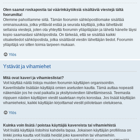
Olen saanut roskapostia tai väärinkäytöksiä sisältäviä viestejä tältä
foorumilta!
Olemme pahoillamme siitä. Tämän foorumin sähköpostilomake sisältää
ominaisuuksia, jotka yrittävät estää ja seurata käyttäjiä, jotka lähettävät
sellaisia viestejä, joten ota yhteyttä foorumin ylläpitäjään ja lähetä hänelle täysi
kopio saamastasi sähköpostista. On tärkeää, että se sisältää kaikki
otsaketiedot sähköpostista, jotka sisältävät viestin lähettäjän tiedot. Foorumin
ylläpitäjä voi sitten toimia tarpeen mukaan.
Ylös
Ystävät ja vihamiehet
Mitä ovat kaveri ja vihamieslistat?
Voit käyttää näitä listoja muiden foorumin käyttäjien organisointiin.
Kaverilistalle lisätään käyttäjiä omien asetusten kautta. Tämä auttaa nopeasti
näkemään jos he ovat paikalla ja yksityisviestien lähettämisessä. Teemasta
riippuen näiden käyttäjien viestit saatetaan myös korostaa. Jos lisäät käyttäjän
vihamieheksi, kaikki käyttäjän kirjoittamat viestit piilotetaan oletuksena.
Ylös
Kuinka voin lisätä / poistaa käyttäjiä kavereista tai vihamiehistä
Voit lisätä käyttäjiä listoihisi kahdella tapaa. Jokaisen käyttäjän profiilissa on
linkki jonka kautta voit lisätä heidät joko kavereihin tai vihamiehiin.