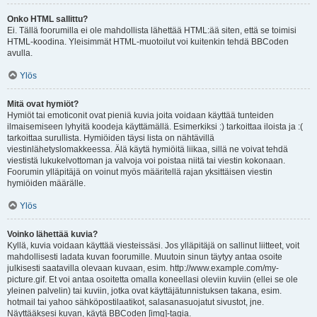
Onko HTML sallittu?
Ei. Tällä foorumilla ei ole mahdollista lähettää HTML:ää siten, että se toimisi
HTML-koodina. Yleisimmät HTML-muotoilut voi kuitenkin tehdä BBCoden
avulla.
Ylös
Mitä ovat hymiöt?
Hymiöt tai emoticonit ovat pieniä kuvia joita voidaan käyttää tunteiden
ilmaisemiseen lyhyitä koodeja käyttämällä. Esimerkiksi :) tarkoittaa iloista ja :(
tarkoittaa surullista. Hymiöiden täysi lista on nähtävillä
viestinlähetyslomakkeessa. Älä käytä hymiöitä liikaa, sillä ne voivat tehdä
viestistä lukukelvottoman ja valvoja voi poistaa niitä tai viestin kokonaan.
Foorumin ylläpitäjä on voinut myös määritellä rajan yksittäisen viestin
hymiöiden määrälle.
Ylös
Voinko lähettää kuvia?
Kyllä, kuvia voidaan käyttää viesteissäsi. Jos ylläpitäjä on sallinut liitteet, voit
mahdollisesti ladata kuvan foorumille. Muutoin sinun täytyy antaa osoite
julkisesti saatavilla olevaan kuvaan, esim. http://www.example.com/my-
picture.gif. Et voi antaa osoitetta omalla koneellasi oleviin kuviin (ellei se ole
yleinen palvelin) tai kuviin, jotka ovat käyttäjätunnistuksen takana, esim.
hotmail tai yahoo sähköpostilaatikot, salasanasuojatut sivustot, jne.
Näyttääksesi kuvan, käytä BBCoden [img]-tagia.