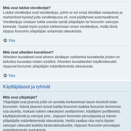
Mitä ovat lukitut viestiketjut?
Lukitut viestiketjut ovat viestiketjuja, joihin ei voi enää lähettää vastauksia ja
mahdolliset kyselyt joita viestiketjussa oli, ovat päättyneet automaattisesti.
Viestiketjuja voidaan lukita useista syistä ylläpitäjän tai foorumin valvojan
toimesta. Saatat myös pystyä lukitsemaan oman viestiketjusi, mutta tämä
riippuu foorumin ylläpitäjän antamista oikeuksista.
Ylös
Mitä ovat aiheiden kuvakkeet?
Aiheiden kuvakkeet ovat aiheen aloittajan valitsemia kuvakkeita joiden on
tarkoitus kuvastaa niiden sisältöä. Aiheiden kuvakkeiden käyttöoikeudet
riippuvat foorumin ylläpitäjän määrittelemistä oikeuksista.
Ylös
Käyttäjätasot ja ryhmät
Mitä ovat ylläpitäjät?
Ylläpitäjät ovat jäseniä joille on annettu korkeimman tason kontrolli koko
foorumiin. Nämä jäsenet voivat hallita foorumin kaikkia foorumin toiminnan
osa-alueita, mukaan lukien oikeuksien asettaminen, käyttäjien porttikiellot,
käyttäjäryhmät ja valvojat yms., riippuen foorumin perustajasta ja hänen
ylläpitäjille määrittelemistä oikeuksista. Heillä saattaa olla myös täydet
valvojan oikeudet kaikilla keskustelualueilla, riippuen foorumin perustajan
määrittelemistä asetuksista.