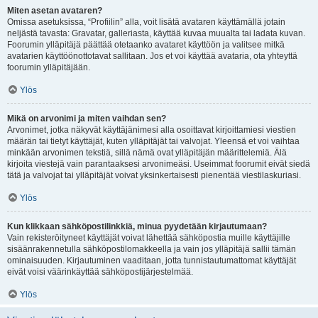
Miten asetan avataren?
Omissa asetuksissa, “Profiilin” alla, voit lisätä avataren käyttämällä jotain
neljästä tavasta: Gravatar, galleriasta, käyttää kuvaa muualta tai ladata kuvan.
Foorumin ylläpitäjä päättää otetaanko avataret käyttöön ja valitsee mitkä
avatarien käyttöönottotavat sallitaan. Jos et voi käyttää avataria, ota yhteyttä
foorumin ylläpitäjään.
Ylös
Mikä on arvonimi ja miten vaihdan sen?
Arvonimet, jotka näkyvät käyttäjänimesi alla osoittavat kirjoittamiesi viestien
määrän tai tietyt käyttäjät, kuten ylläpitäjät tai valvojat. Yleensä et voi vaihtaa
minkään arvonimen tekstiä, sillä nämä ovat ylläpitäjän määrittelemiä. Älä
kirjoita viestejä vain parantaaksesi arvonimeäsi. Useimmat foorumit eivät siedä
tätä ja valvojat tai ylläpitäjät voivat yksinkertaisesti pienentää viestilaskuriasi.
Ylös
Kun klikkaan sähköpostilinkkiä, minua pyydetään kirjautumaan?
Vain rekisteröityneet käyttäjät voivat lähettää sähköpostia muille käyttäjille
sisäänrakennetulla sähköpostilomakkeella ja vain jos ylläpitäjä sallii tämän
ominaisuuden. Kirjautuminen vaaditaan, jotta tunnistautumattomat käyttäjät
eivät voisi väärinkäyttää sähköpostijärjestelmää.
Ylös