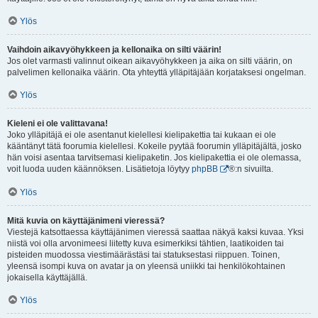
Ylös
Vaihdoin aikavyöhykkeen ja kellonaika on silti väärin!
Jos olet varmasti valinnut oikean aikavyöhykkeen ja aika on silti väärin, on
palvelimen kellonaika väärin. Ota yhteyttä ylläpitäjään korjataksesi ongelman.
Ylös
Kieleni ei ole valittavana!
Joko ylläpitäjä ei ole asentanut kielellesi kielipakettia tai kukaan ei ole
kääntänyt tätä foorumia kielellesi. Kokeile pyytää foorumin ylläpitäjältä, josko
hän voisi asentaa tarvitsemasi kielipaketin. Jos kielipakettia ei ole olemassa,
voit luoda uuden käännöksen. Lisätietoja löytyy
phpBB
®:n sivuilta.
Ylös
Mitä kuvia on käyttäjänimeni vieressä?
Viestejä katsottaessa käyttäjänimen vieressä saattaa näkyä kaksi kuvaa. Yksi
niistä voi olla arvonimeesi liitetty kuva esimerkiksi tähtien, laatikoiden tai
pisteiden muodossa viestimäärästäsi tai statuksestasi riippuen. Toinen,
yleensä isompi kuva on avatar ja on yleensä uniikki tai henkilökohtainen
jokaisella käyttäjällä.
Ylös