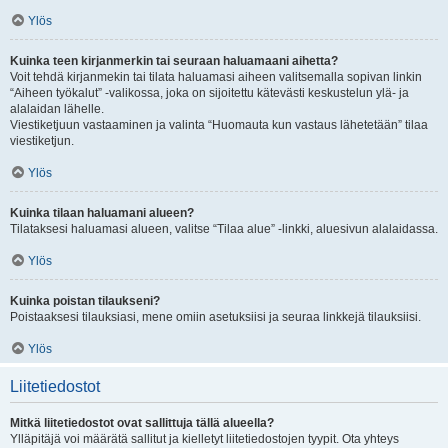
Ylös
Kuinka teen kirjanmerkin tai seuraan haluamaani aihetta?
Voit tehdä kirjanmekin tai tilata haluamasi aiheen valitsemalla sopivan linkin
“Aiheen työkalut” -valikossa, joka on sijoitettu kätevästi keskustelun ylä- ja
alalaidan lähelle.
Viestiketjuun vastaaminen ja valinta “Huomauta kun vastaus lähetetään” tilaa
viestiketjun.
Ylös
Kuinka tilaan haluamani alueen?
Tilataksesi haluamasi alueen, valitse “Tilaa alue” -linkki, aluesivun alalaidassa.
Ylös
Kuinka poistan tilaukseni?
Poistaaksesi tilauksiasi, mene omiin asetuksiisi ja seuraa linkkejä tilauksiisi.
Ylös
Liitetiedostot
Mitkä liitetiedostot ovat sallittuja tällä alueella?
Ylläpitäjä voi määrätä sallitut ja kielletyt liitetiedostojen tyypit. Ota yhteys