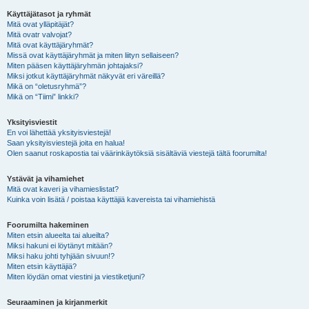
Käyttäjätasot ja ryhmät
Mitä ovat ylläpitäjät?
Mitä ovatr valvojat?
Mitä ovat käyttäjäryhmät?
Missä ovat käyttäjäryhmät ja miten liityn sellaiseen?
Miten pääsen käyttäjäryhmän johtajaksi?
Miksi jotkut käyttäjäryhmät näkyvät eri väreillä?
Mikä on “oletusryhmä”?
Mikä on “Tiimi” linkki?
Yksityisviestit
En voi lähettää yksityisviestejä!
Saan yksityisviestejä joita en halua!
Olen saanut roskapostia tai väärinkäytöksiä sisältäviä viestejä tältä foorumilta!
Ystävät ja vihamiehet
Mitä ovat kaveri ja vihamieslistat?
Kuinka voin lisätä / poistaa käyttäjiä kavereista tai vihamiehistä
Foorumilta hakeminen
Miten etsin alueelta tai alueilta?
Miksi hakuni ei löytänyt mitään?
Miksi haku johti tyhjään sivuun!?
Miten etsin käyttäjiä?
Miten löydän omat viestini ja viestiketjuni?
Seuraaminen ja kirjanmerkit