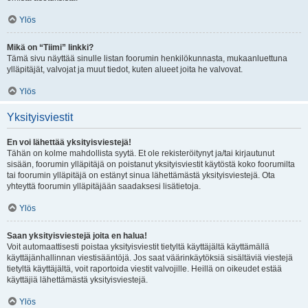
Ylös
Mikä on “Tiimi” linkki?
Tämä sivu näyttää sinulle listan foorumin henkilökunnasta, mukaanluettuna
ylläpitäjät, valvojat ja muut tiedot, kuten alueet joita he valvovat.
Ylös
Yksityisviestit
En voi lähettää yksityisviestejä!
Tähän on kolme mahdollista syytä. Et ole rekisteröitynyt ja/tai kirjautunut
sisään, foorumin ylläpitäjä on poistanut yksityisviestit käytöstä koko foorumilta
tai foorumin ylläpitäjä on estänyt sinua lähettämästä yksityisviestejä. Ota
yhteyttä foorumin ylläpitäjään saadaksesi lisätietoja.
Ylös
Saan yksityisviestejä joita en halua!
Voit automaattisesti poistaa yksityisviestit tietyltä käyttäjältä käyttämällä
käyttäjänhallinnan viestisääntöjä. Jos saat väärinkäytöksiä sisältäviä viestejä
tietyltä käyttäjältä, voit raportoida viestit valvojille. Heillä on oikeudet estää
käyttäjiä lähettämästä yksityisviestejä.
Ylös