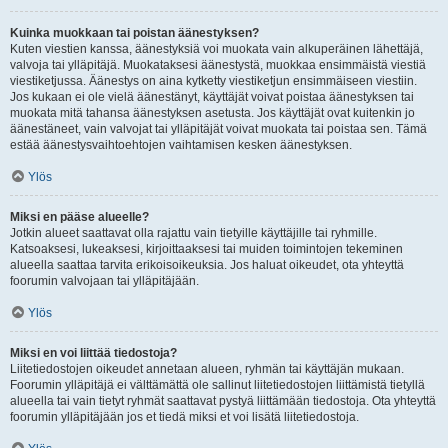
Kuinka muokkaan tai poistan äänestyksen?
Kuten viestien kanssa, äänestyksiä voi muokata vain alkuperäinen lähettäjä,
valvoja tai ylläpitäjä. Muokataksesi äänestystä, muokkaa ensimmäistä viestiä
viestiketjussa. Äänestys on aina kytketty viestiketjun ensimmäiseen viestiin.
Jos kukaan ei ole vielä äänestänyt, käyttäjät voivat poistaa äänestyksen tai
muokata mitä tahansa äänestyksen asetusta. Jos käyttäjät ovat kuitenkin jo
äänestäneet, vain valvojat tai ylläpitäjät voivat muokata tai poistaa sen. Tämä
estää äänestysvaihtoehtojen vaihtamisen kesken äänestyksen.
Ylös
Miksi en pääse alueelle?
Jotkin alueet saattavat olla rajattu vain tietyille käyttäjille tai ryhmille.
Katsoaksesi, lukeaksesi, kirjoittaaksesi tai muiden toimintojen tekeminen
alueella saattaa tarvita erikoisoikeuksia. Jos haluat oikeudet, ota yhteyttä
foorumin valvojaan tai ylläpitäjään.
Ylös
Miksi en voi liittää tiedostoja?
Liitetiedostojen oikeudet annetaan alueen, ryhmän tai käyttäjän mukaan.
Foorumin ylläpitäjä ei välttämättä ole sallinut liitetiedostojen liittämistä tietyllä
alueella tai vain tietyt ryhmät saattavat pystyä liittämään tiedostoja. Ota yhteyttä
foorumin ylläpitäjään jos et tiedä miksi et voi lisätä liitetiedostoja.