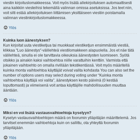
viestin kirjoituslomakkeessa. Voit myös lisätä allekirjoituksen automaattisesti
aina kaikkiin viesteihisi tekemällä valinnan omissa asetuksissa. Jos teet niin,
voit silti estää allekirjoituksen liittämisen yksittäiseen viestiin poistamalla
valinnan viestinkirjoituslomakkeessa.
Ylös
Kuinka luon äänestyksen?
Kun kirjoitat uuta viestiketjua tai muokkaat viestiketjun ensimmäistä viestiä,
klikkaa "Luo äänestys"-välilehteä viestilomakkeen alapuolella. Jos et näe tätä
välilehteä, sinulla ei ole tarvittavia oikeuksia äänestysten luomiseen. Syötä
otsikko ja ainakin kaksi vaihtoehtoa niille varattuihin kenttiin. Varmista että
jokainen vaihtoehto on omalla rivillään tekstikentässä. Voit myös määritellä
kuinka monta vaihtoehtoa käyttäjät voivat valita kohdasta You can also set the
number of options users may select during voting under “Kuinka monta
vaihtoehtoa käyttäjä voi valita”, äänestyksen kesto päivinä (0 kestää
loputtomasti) ja viimeisenä voit antaa käyttäjille mahdollisuuden muuttaa
ääntään.
Ylös
Miksi en voi lisätä vastausvaihtoehtoja kyselyyn?
Kyselyn vastausvaihtoehtojen määrä on foorumin ylläpitäjän määrittelemä. Jos
tarvitset enemmän vaihtoehtoja kuin on sallittu, ota yhteyttä foorumin
ylläpitäjään.
Ylös