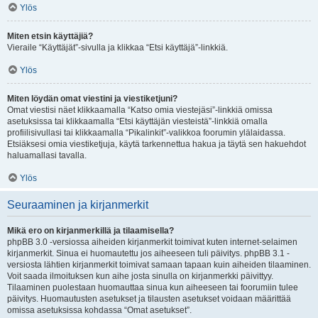
Ylös
Miten etsin käyttäjiä?
Vieraile “Käyttäjät”-sivulla ja klikkaa “Etsi käyttäjä”-linkkiä.
Ylös
Miten löydän omat viestini ja viestiketjuni?
Omat viestisi näet klikkaamalla “Katso omia viestejäsi”-linkkiä omissa
asetuksissa tai klikkaamalla “Etsi käyttäjän viesteistä”-linkkiä omalla
profiilisivullasi tai klikkaamalla “Pikalinkit”-valikkoa foorumin ylälaidassa.
Etsiäksesi omia viestiketjuja, käytä tarkennettua hakua ja täytä sen hakuehdot
haluamallasi tavalla.
Ylös
Seuraaminen ja kirjanmerkit
Mikä ero on kirjanmerkillä ja tilaamisella?
phpBB 3.0 -versiossa aiheiden kirjanmerkit toimivat kuten internet-selaimen
kirjanmerkit. Sinua ei huomautettu jos aiheeseen tuli päivitys. phpBB 3.1 -
versiosta lähtien kirjanmerkit toimivat samaan tapaan kuin aiheiden tilaaminen.
Voit saada ilmoituksen kun aihe josta sinulla on kirjanmerkki päivittyy.
Tilaaminen puolestaan huomauttaa sinua kun aiheeseen tai foorumiin tulee
päivitys. Huomautusten asetukset ja tilausten asetukset voidaan määrittää
omissa asetuksissa kohdassa “Omat asetukset”.