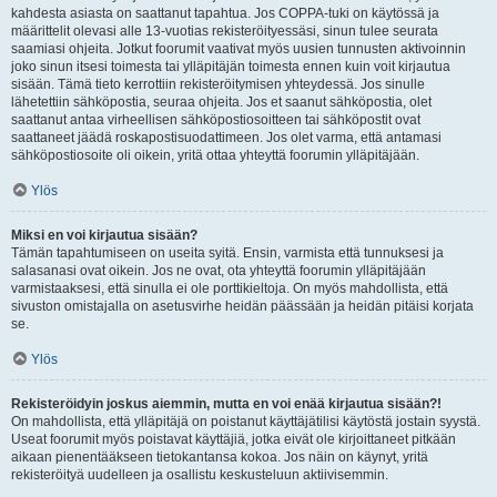
kahdesta asiasta on saattanut tapahtua. Jos COPPA-tuki on käytössä ja
määrittelit olevasi alle 13-vuotias rekisteröityessäsi, sinun tulee seurata
saamiasi ohjeita. Jotkut foorumit vaativat myös uusien tunnusten aktivoinnin
joko sinun itsesi toimesta tai ylläpitäjän toimesta ennen kuin voit kirjautua
sisään. Tämä tieto kerrottiin rekisteröitymisen yhteydessä. Jos sinulle
lähetettiin sähköpostia, seuraa ohjeita. Jos et saanut sähköpostia, olet
saattanut antaa virheellisen sähköpostiosoitteen tai sähköpostit ovat
saattaneet jäädä roskapostisuodattimeen. Jos olet varma, että antamasi
sähköpostiosoite oli oikein, yritä ottaa yhteyttä foorumin ylläpitäjään.
Ylös
Miksi en voi kirjautua sisään?
Tämän tapahtumiseen on useita syitä. Ensin, varmista että tunnuksesi ja
salasanasi ovat oikein. Jos ne ovat, ota yhteyttä foorumin ylläpitäjään
varmistaaksesi, että sinulla ei ole porttikieltoja. On myös mahdollista, että
sivuston omistajalla on asetusvirhe heidän päässään ja heidän pitäisi korjata
se.
Ylös
Rekisteröidyin joskus aiemmin, mutta en voi enää kirjautua sisään?!
On mahdollista, että ylläpitäjä on poistanut käyttäjätilisi käytöstä jostain syystä.
Useat foorumit myös poistavat käyttäjiä, jotka eivät ole kirjoittaneet pitkään
aikaan pienentääkseen tietokantansa kokoa. Jos näin on käynyt, yritä
rekisteröityä uudelleen ja osallistu keskusteluun aktiivisemmin.