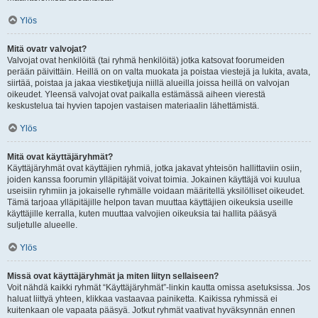
Ylös
Mitä ovatr valvojat?
Valvojat ovat henkilöitä (tai ryhmä henkilöitä) jotka katsovat foorumeiden
perään päivittäin. Heillä on on valta muokata ja poistaa viestejä ja lukita, avata,
siirtää, poistaa ja jakaa viestiketjuja niillä alueilla joissa heillä on valvojan
oikeudet. Yleensä valvojat ovat paikalla estämässä aiheen vierestä
keskustelua tai hyvien tapojen vastaisen materiaalin lähettämistä.
Ylös
Mitä ovat käyttäjäryhmät?
Käyttäjäryhmät ovat käyttäjien ryhmiä, jotka jakavat yhteisön hallittaviin osiin,
joiden kanssa foorumin ylläpitäjät voivat toimia. Jokainen käyttäjä voi kuulua
useisiin ryhmiin ja jokaiselle ryhmälle voidaan määritellä yksilölliset oikeudet.
Tämä tarjoaa ylläpitäjille helpon tavan muuttaa käyttäjien oikeuksia useille
käyttäjille kerralla, kuten muuttaa valvojien oikeuksia tai hallita pääsyä
suljetulle alueelle.
Ylös
Missä ovat käyttäjäryhmät ja miten liityn sellaiseen?
Voit nähdä kaikki ryhmät “Käyttäjäryhmät”-linkin kautta omissa asetuksissa. Jos
haluat liittyä yhteen, klikkaa vastaavaa painiketta. Kaikissa ryhmissä ei
kuitenkaan ole vapaata pääsyä. Jotkut ryhmät vaativat hyväksynnän ennen