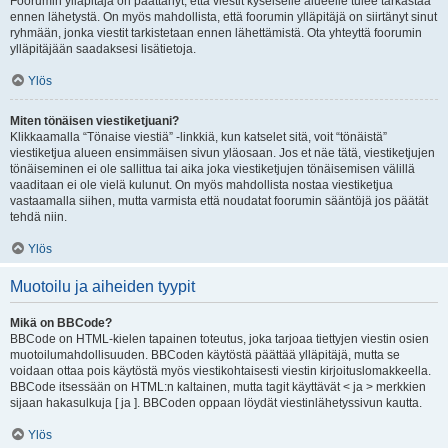
Foorumin ylläpitäjä on päättänyt, että viestit kyseiselle alueelle tulee tarkastaa
ennen lähetystä. On myös mahdollista, että foorumin ylläpitäjä on siirtänyt sinut
ryhmään, jonka viestit tarkistetaan ennen lähettämistä. Ota yhteyttä foorumin
ylläpitäjään saadaksesi lisätietoja.
Ylös
Miten tönäisen viestiketjuani?
Klikkaamalla “Tönaise viestiä” -linkkiä, kun katselet sitä, voit “tönäistä”
viestiketjua alueen ensimmäisen sivun yläosaan. Jos et näe tätä, viestiketjujen
tönäiseminen ei ole sallittua tai aika joka viestiketjujen tönäisemisen välillä
vaaditaan ei ole vielä kulunut. On myös mahdollista nostaa viestiketjua
vastaamalla siihen, mutta varmista että noudatat foorumin sääntöjä jos päätät
tehdä niin.
Ylös
Muotoilu ja aiheiden tyypit
Mikä on BBCode?
BBCode on HTML-kielen tapainen toteutus, joka tarjoaa tiettyjen viestin osien
muotoilumahdollisuuden. BBCoden käytöstä päättää ylläpitäjä, mutta se
voidaan ottaa pois käytöstä myös viestikohtaisesti viestin kirjoituslomakkeella.
BBCode itsessään on HTML:n kaltainen, mutta tagit käyttävät < ja > merkkien
sijaan hakasulkuja [ ja ]. BBCoden oppaan löydät viestinlähetyssivun kautta.
Ylös