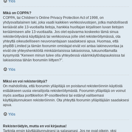
Ylös
Mikä on COPPA?
COPPA, tai Children’s Online Privacy Protection Act of 1998, on
yhdysvaltalainen laki, joka vaatii kaikkien verkkosivustojen, jotka mahdollisesti
keräävät alle 13-vuotiailta tietoja, hankkia huoltajan kirjallisen luvan tietojen
keräämiseen alle 13-vuotiaalta. Jos olet epävarma koskeeko tämä sinua
rekisteröityvänä käyttäjänä tai verkkosivua jolle olet rekisteröitymässä, ota
yhteyttä oikeudelliseen neuvonantajaan saadaksesi apua. Huomaa, että
phpBB Limited ja tämän foorumin omistajat eivät voi antaa lakineuvontaa ja
eivät ole yhteyshenkilöitä minkäänlaisissa lakiasioissa, lukuunottamatta
kysymystä “Keneen minun tulee olla yhteydessä väärinkäytöstapauksissa tai
lakiasioissa tähän foorumiin liittyen?”.
Ylös
Miksi en voi rekisteröityä?
On mahdollista, että foorumin ylläpitäjä on poistanut rekisteröinnin käytöstä
estääkseen uusia vierailijoita rekisteröitymästä. Foorumin ylläpitäjä on voinut
myös asettaa porttikiellon IP-osoitteellesi tai estänyt valitsemasi
käyttäjätunnuksen rekisteröinnin. Ota yhteyttä foorumin ylläpitäjään saadaksesi
apua.
Ylös
Rekisteröidyin, mutta en voi kirjautua!
Tarkista ensin käyttäjätunnuksesi ja salasanasi. Jos ne ovat oikein, yksi