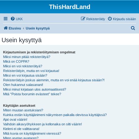
ThisHardLand
UKK
Rekisteröidy
Kirjaudu sisään
E
Etusivu
Usein kysyttyä
t
Usein kysyttyä
s
i
Kirjautumisen ja rekisteröitymisen ongelmat
Miksi minun pitää rekisteröityä?
Mikä on COPPA?
Miksi en voi rekisteröityä?
Rekisteröidyin, mutta en voi kirjautua!
Miksi en voi kirjautua sisään?
Rekisteröidyin joskus aiemmin, mutta en voi enää kirjautua sisään?!
Olen hukannut salasanani!
Miksi minut kirjataan ulos automaattisesti?
Mitä “Poista foorumin evästeet” tekee?
Käyttäjän asetukset
Miten muutan asetuksiani?
Kuinka estän käyttäjänimeni näkymisen paikalla olevissa käyttäjissä?
Ajat ovat väärin!
Vaihdoin aikavyöhykkeen ja kellonaika on silti väärin!
Kieleni ei ole valittavana!
Mitä kuvia on käyttäjänimeni vieressä?
Miten asetan avataren?