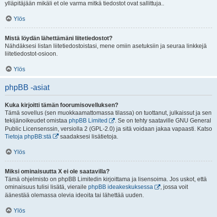
ylläpitäjään mikäli et ole varma mitkä tiedostot ovat sallittuja..
Ylös
Mistä löydän lähettämäni liitetiedostot?
Nähdäksesi listan liitetiedostoistasi, mene omiin asetuksiin ja seuraa linkkejä
liitetiedostot-osioon.
Ylös
phpBB -asiat
Kuka kirjoitti tämän foorumisovelluksen?
Tämä sovellus (sen muokkaamattomassa tilassa) on tuottanut, julkaissut ja sen
tekijänoikeudet omistaa
phpBB Limited
. Se on tehty saataville GNU General
Public Licensenssin, versiolla 2 (GPL-2.0) ja sitä voidaan jakaa vapaasti. Katso
Tietoja phpBB:stä
saadaksesi lisätietoja.
Ylös
Miksi ominaisuutta X ei ole saatavilla?
Tämä ohjelmisto on phpBB Limitedin kirjoittama ja lisensoima. Jos uskot, että
ominaisuus tulisi lisätä, vieraile
phpBB ideakeskuksessa
, jossa voit
äänestää olemassa olevia ideoita tai lähettää uuden.
Ylös