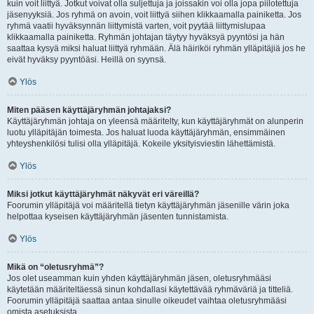
kuin voit liittyä. Jotkut voivat olla suljettuja ja joissakin voi olla jopa piilotettuja
jäsenyyksiä. Jos ryhmä on avoin, voit liittyä siihen klikkaamalla painiketta. Jos
ryhmä vaatii hyväksynnän liittymistä varten, voit pyytää liittymislupaa
klikkaamalla painiketta. Ryhmän johtajan täytyy hyväksyä pyyntösi ja hän
saattaa kysyä miksi haluat liittyä ryhmään. Älä häiriköi ryhmän ylläpitäjiä jos he
eivät hyväksy pyyntöäsi. Heillä on syynsä.
Ylös
Miten pääsen käyttäjäryhmän johtajaksi?
Käyttäjäryhmän johtaja on yleensä määritelty, kun käyttäjäryhmät on alunperin
luotu ylläpitäjän toimesta. Jos haluat luoda käyttäjäryhmän, ensimmäinen
yhteyshenkilösi tulisi olla ylläpitäjä. Kokeile yksityisviestin lähettämistä.
Ylös
Miksi jotkut käyttäjäryhmät näkyvät eri väreillä?
Foorumin ylläpitäjä voi määritellä tietyn käyttäjäryhmän jäsenille värin joka
helpottaa kyseisen käyttäjäryhmän jäsenten tunnistamista.
Ylös
Mikä on “oletusryhmä”?
Jos olet useamman kuin yhden käyttäjäryhmän jäsen, oletusryhmääsi
käytetään määriteltäessä sinun kohdallasi käytettävää ryhmäväriä ja titteliä.
Foorumin ylläpitäjä saattaa antaa sinulle oikeudet vaihtaa oletusryhmääsi
omista asetuksista.