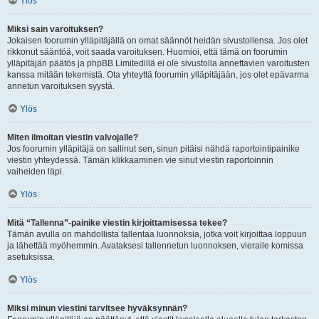
Ylös
Miksi sain varoituksen?
Jokaisen foorumin ylläpitäjällä on omat säännöt heidän sivustollensa. Jos olet
rikkonut sääntöä, voit saada varoituksen. Huomioi, että tämä on foorumin
ylläpitäjän päätös ja phpBB Limitedillä ei ole sivustolla annettavien varoitusten
kanssa mitään tekemistä. Ota yhteyttä foorumin ylläpitäjään, jos olet epävarma
annetun varoituksen syystä.
Ylös
Miten ilmoitan viestin valvojalle?
Jos foorumin ylläpitäjä on sallinut sen, sinun pitäisi nähdä raportointipainike
viestin yhteydessä. Tämän klikkaaminen vie sinut viestin raportoinnin
vaiheiden läpi.
Ylös
Mitä “Tallenna”-painike viestin kirjoittamisessa tekee?
Tämän avulla on mahdollista tallentaa luonnoksia, jotka voit kirjoittaa loppuun
ja lähettää myöhemmin. Avataksesi tallennetun luonnoksen, vieraile komissa
asetuksissa.
Ylös
Miksi minun viestini tarvitsee hyväksynnän?