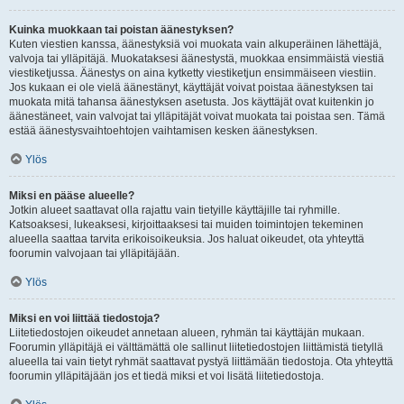
Kuinka muokkaan tai poistan äänestyksen?
Kuten viestien kanssa, äänestyksiä voi muokata vain alkuperäinen lähettäjä,
valvoja tai ylläpitäjä. Muokataksesi äänestystä, muokkaa ensimmäistä viestiä
viestiketjussa. Äänestys on aina kytketty viestiketjun ensimmäiseen viestiin.
Jos kukaan ei ole vielä äänestänyt, käyttäjät voivat poistaa äänestyksen tai
muokata mitä tahansa äänestyksen asetusta. Jos käyttäjät ovat kuitenkin jo
äänestäneet, vain valvojat tai ylläpitäjät voivat muokata tai poistaa sen. Tämä
estää äänestysvaihtoehtojen vaihtamisen kesken äänestyksen.
Ylös
Miksi en pääse alueelle?
Jotkin alueet saattavat olla rajattu vain tietyille käyttäjille tai ryhmille.
Katsoaksesi, lukeaksesi, kirjoittaaksesi tai muiden toimintojen tekeminen
alueella saattaa tarvita erikoisoikeuksia. Jos haluat oikeudet, ota yhteyttä
foorumin valvojaan tai ylläpitäjään.
Ylös
Miksi en voi liittää tiedostoja?
Liitetiedostojen oikeudet annetaan alueen, ryhmän tai käyttäjän mukaan.
Foorumin ylläpitäjä ei välttämättä ole sallinut liitetiedostojen liittämistä tietyllä
alueella tai vain tietyt ryhmät saattavat pystyä liittämään tiedostoja. Ota yhteyttä
foorumin ylläpitäjään jos et tiedä miksi et voi lisätä liitetiedostoja.