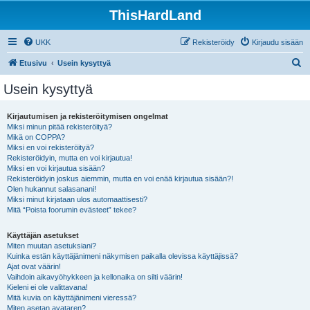
ThisHardLand
UKK
Rekisteröidy
Kirjaudu sisään
E
Etusivu
Usein kysyttyä
t
Usein kysyttyä
s
i
Kirjautumisen ja rekisteröitymisen ongelmat
Miksi minun pitää rekisteröityä?
Mikä on COPPA?
Miksi en voi rekisteröityä?
Rekisteröidyin, mutta en voi kirjautua!
Miksi en voi kirjautua sisään?
Rekisteröidyin joskus aiemmin, mutta en voi enää kirjautua sisään?!
Olen hukannut salasanani!
Miksi minut kirjataan ulos automaattisesti?
Mitä “Poista foorumin evästeet” tekee?
Käyttäjän asetukset
Miten muutan asetuksiani?
Kuinka estän käyttäjänimeni näkymisen paikalla olevissa käyttäjissä?
Ajat ovat väärin!
Vaihdoin aikavyöhykkeen ja kellonaika on silti väärin!
Kieleni ei ole valittavana!
Mitä kuvia on käyttäjänimeni vieressä?
Miten asetan avataren?