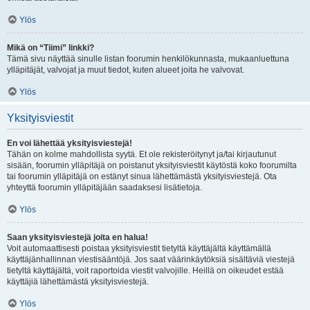
Ylös
Mikä on “Tiimi” linkki?
Tämä sivu näyttää sinulle listan foorumin henkilökunnasta, mukaanluettuna
ylläpitäjät, valvojat ja muut tiedot, kuten alueet joita he valvovat.
Ylös
Yksityisviestit
En voi lähettää yksityisviestejä!
Tähän on kolme mahdollista syytä. Et ole rekisteröitynyt ja/tai kirjautunut
sisään, foorumin ylläpitäjä on poistanut yksityisviestit käytöstä koko foorumilta
tai foorumin ylläpitäjä on estänyt sinua lähettämästä yksityisviestejä. Ota
yhteyttä foorumin ylläpitäjään saadaksesi lisätietoja.
Ylös
Saan yksityisviestejä joita en halua!
Voit automaattisesti poistaa yksityisviestit tietyltä käyttäjältä käyttämällä
käyttäjänhallinnan viestisääntöjä. Jos saat väärinkäytöksiä sisältäviä viestejä
tietyltä käyttäjältä, voit raportoida viestit valvojille. Heillä on oikeudet estää
käyttäjiä lähettämästä yksityisviestejä.
Ylös