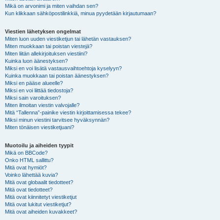
Mikä on arvonimi ja miten vaihdan sen?
Kun klikkaan sähköpostilinkkiä, minua pyydetään kirjautumaan?
Viestien lähetyksen ongelmat
Miten luon uuden viestiketjun tai lähetän vastauksen?
Miten muokkaan tai poistan viestejä?
Miten liitän allekirjoituksen viestiini?
Kuinka luon äänestyksen?
Miksi en voi lisätä vastausvaihtoehtoja kyselyyn?
Kuinka muokkaan tai poistan äänestyksen?
Miksi en pääse alueelle?
Miksi en voi liittää tiedostoja?
Miksi sain varoituksen?
Miten ilmoitan viestin valvojalle?
Mitä “Tallenna”-painike viestin kirjoittamisessa tekee?
Miksi minun viestini tarvitsee hyväksynnän?
Miten tönäisen viestiketjuani?
Muotoilu ja aiheiden tyypit
Mikä on BBCode?
Onko HTML sallittu?
Mitä ovat hymiöt?
Voinko lähettää kuvia?
Mitä ovat globaalit tiedotteet?
Mitä ovat tiedotteet?
Mitä ovat kiinnitetyt viestiketjut
Mitä ovat lukitut viestiketjut?
Mitä ovat aiheiden kuvakkeet?