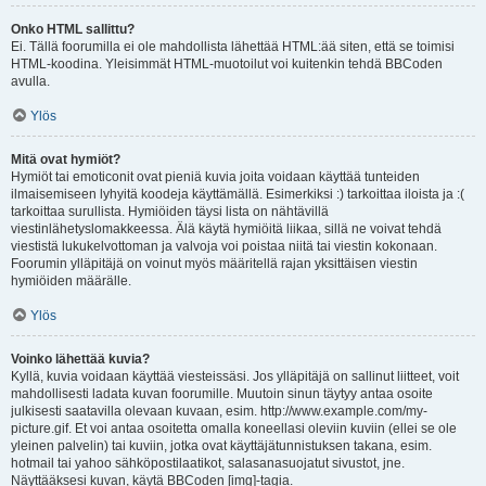
Onko HTML sallittu?
Ei. Tällä foorumilla ei ole mahdollista lähettää HTML:ää siten, että se toimisi
HTML-koodina. Yleisimmät HTML-muotoilut voi kuitenkin tehdä BBCoden
avulla.
Ylös
Mitä ovat hymiöt?
Hymiöt tai emoticonit ovat pieniä kuvia joita voidaan käyttää tunteiden
ilmaisemiseen lyhyitä koodeja käyttämällä. Esimerkiksi :) tarkoittaa iloista ja :(
tarkoittaa surullista. Hymiöiden täysi lista on nähtävillä
viestinlähetyslomakkeessa. Älä käytä hymiöitä liikaa, sillä ne voivat tehdä
viestistä lukukelvottoman ja valvoja voi poistaa niitä tai viestin kokonaan.
Foorumin ylläpitäjä on voinut myös määritellä rajan yksittäisen viestin
hymiöiden määrälle.
Ylös
Voinko lähettää kuvia?
Kyllä, kuvia voidaan käyttää viesteissäsi. Jos ylläpitäjä on sallinut liitteet, voit
mahdollisesti ladata kuvan foorumille. Muutoin sinun täytyy antaa osoite
julkisesti saatavilla olevaan kuvaan, esim. http://www.example.com/my-
picture.gif. Et voi antaa osoitetta omalla koneellasi oleviin kuviin (ellei se ole
yleinen palvelin) tai kuviin, jotka ovat käyttäjätunnistuksen takana, esim.
hotmail tai yahoo sähköpostilaatikot, salasanasuojatut sivustot, jne.
Näyttääksesi kuvan, käytä BBCoden [img]-tagia.