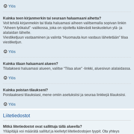
Ylös
Kuinka teen kirjanmerkin tai seuraan haluamaani aihetta?
Voit tehdä kirjanmekin tai tilata haluamasi aiheen valitsemalla sopivan linkin
“Aiheen työkalut” -valikossa, joka on sijoitettu kätevästi keskustelun ylä- ja
alalaidan lähelle.
Viestiketjuun vastaaminen ja valinta “Huomauta kun vastaus lähetetään” tilaa
viestiketjun.
Ylös
Kuinka tilaan haluamani alueen?
Tilataksesi haluamasi alueen, valitse “Tilaa alue” -linkki, aluesivun alalaidassa.
Ylös
Kuinka poistan tilaukseni?
Poistaaksesi tilauksiasi, mene omiin asetuksiisi ja seuraa linkkejä tilauksiisi.
Ylös
Liitetiedostot
Mitkä liitetiedostot ovat sallittuja tällä alueella?
Ylläpitäjä voi määrätä sallitut ja kielletyt liitetiedostojen tyypit. Ota yhteys