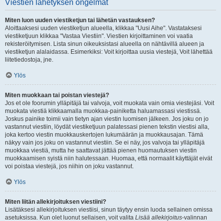
Viestien lähetyksen ongelmat
Miten luon uuden viestiketjun tai lähetän vastauksen?
Aloittaaksesi uuden viestiketjun alueella, klikkaa "Uusi Aihe". Vastataksesi
viestiketjuun klikkaa "Vastaa Viestiin". Viestien kirjoittaminen voi vaatia
rekisteröitymisen. Lista sinun oikeuksistasi alueella on nähtävillä alueen ja
viestiketjun alalaidassa. Esimerkiksi: Voit kirjoittaa uusia viestejä, Voit lähettää
liitetiedostoja, jne.
Ylös
Miten muokkaan tai poistan viestejä?
Jos et ole foorumin ylläpitäjä tai valvoja, voit muokata vain omia viestejäsi. Voit
muokata viestiä klikkaamalla muokkaa-painiketta haluamassasi viestissä.
Joskus painike toimii vain tietyn ajan viestin luomisen jälkeen. Jos joku on jo
vastannut viestiin, löydät viestiketjuun palatessasi pienen tekstin viestisi alla,
joka kertoo viestin muokkauskertojen lukumäärän ja muokkausajan. Tämä
näkyy vain jos joku on vastannut viestiin. Se ei näy, jos valvoja tai ylläpitäjä
muokkaa viestiä, mutta he saattavat jättää pienen huomautuksen viestin
muokkaamisen syistä niin halutessaan. Huomaa, että normaalit käyttäjät eivät
voi poistaa viestejä, jos niihin on joku vastannut.
Ylös
Miten liitän allekirjoituksen viestiini?
Lisätäksesi allekirjoituksen viestiisi, sinun täytyy ensin luoda sellainen omissa
asetuksissa. Kun olet luonut sellaisen, voit valita
Lisää allekirjoitus
-valinnan