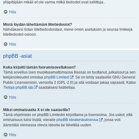
ylläpitäjään mikäli et ole varma mitkä tiedostot ovat sallittuja..
Ylös
Mistä löydän lähettämäni liitetiedostot?
Nähdäksesi listan liitetiedostoistasi, mene omiin asetuksiin ja seuraa linkkejä
liitetiedostot-osioon.
Ylös
phpBB -asiat
Kuka kirjoitti tämän foorumisovelluksen?
Tämä sovellus (sen muokkaamattomassa tilassa) on tuottanut, julkaissut ja sen
tekijänoikeudet omistaa
phpBB Limited
. Se on tehty saataville GNU General
Public Licensenssin, versiolla 2 (GPL-2.0) ja sitä voidaan jakaa vapaasti. Katso
Tietoja phpBB:stä
saadaksesi lisätietoja.
Ylös
Miksi ominaisuutta X ei ole saatavilla?
Tämä ohjelmisto on phpBB Limitedin kirjoittama ja lisensoima. Jos uskot, että
ominaisuus tulisi lisätä, vieraile
phpBB ideakeskuksessa
, jossa voit
äänestää olemassa olevia ideoita tai lähettää uuden.
Ylös