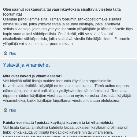
Olen saanut roskapostia tai väärinkäytöksiä sisältäviä viestejä tältä
foorumilta!
Olemme pahoillamme siitä. Tämän foorumin sähköpostilomake sisältää
ominaisuuksia, jotka yrittävät estää ja seurata käyttäjiä, jotka lähettävät
sellaisia viestejä, joten ota yhteyttä foorumin ylläpitäjään ja lähetä hänelle täysi
kopio saamastasi sähköpostista. On tärkeää, että se sisältää kaikki
otsaketiedot sähköpostista, jotka sisältävät viestin lähettäjän tiedot. Foorumin
ylläpitäjä voi sitten toimia tarpeen mukaan.
Ylös
Ystävät ja vihamiehet
Mitä ovat kaveri ja vihamieslistat?
Voit käyttää näitä listoja muiden foorumin käyttäjien organisointiin.
Kaverilistalle lisätään käyttäjiä omien asetusten kautta. Tämä auttaa nopeasti
näkemään jos he ovat paikalla ja yksityisviestien lähettämisessä. Teemasta
riippuen näiden käyttäjien viestit saatetaan myös korostaa. Jos lisäät käyttäjän
vihamieheksi, kaikki käyttäjän kirjoittamat viestit piilotetaan oletuksena.
Ylös
Kuinka voin lisätä / poistaa käyttäjiä kavereista tai vihamiehistä
Voit lisätä käyttäjiä listoihisi kahdella tapaa. Jokaisen käyttäjän profiilissa on
linkki jonka kautta voit lisätä heidät joko kavereihin tai vihamiehiin.