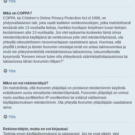
Ylös
Mikä on COPPA?
COPPA, tai Children’s Online Privacy Protection Act of 1998, on
yhdysvaltalainen laki, joka vaatii kaikkien verkkosivustojen, jotka mahdollisesti
keräävät alle 13-vuotiailta tietoja, hankkia huoltajan kirjallisen luvan tietojen
keräämiseen alle 13-vuotiaalta. Jos olet epävarma koskeeko tämä sinua
rekisteröityvänä käyttäjänä tai verkkosivua jolle olet rekisteröitymässä, ota
yhteyttä oikeudelliseen neuvonantajaan saadaksesi apua. Huomaa, että
phpBB Limited ja tämän foorumin omistajat eivät voi antaa lakineuvontaa ja
eivät ole yhteyshenkilöitä minkäänlaisissa lakiasioissa, lukuunottamatta
kysymystä “Keneen minun tulee olla yhteydessä väärinkäytöstapauksissa tai
lakiasioissa tähän foorumiin liittyen?”.
Ylös
Miksi en voi rekisteröityä?
On mahdollista, että foorumin ylläpitäjä on poistanut rekisteröinnin käytöstä
estääkseen uusia vierailijoita rekisteröitymästä. Foorumin ylläpitäjä on voinut
myös asettaa porttikiellon IP-osoitteellesi tai estänyt valitsemasi
käyttäjätunnuksen rekisteröinnin. Ota yhteyttä foorumin ylläpitäjään saadaksesi
apua.
Ylös
Rekisteröidyin, mutta en voi kirjautua!
Tarkista ensin käyttäjätunnuksesi ja salasanasi. Jos ne ovat oikein, yksi