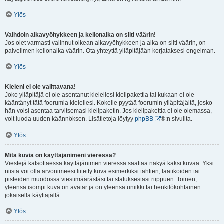
Ylös
Vaihdoin aikavyöhykkeen ja kellonaika on silti väärin!
Jos olet varmasti valinnut oikean aikavyöhykkeen ja aika on silti väärin, on
palvelimen kellonaika väärin. Ota yhteyttä ylläpitäjään korjataksesi ongelman.
Ylös
Kieleni ei ole valittavana!
Joko ylläpitäjä ei ole asentanut kielellesi kielipakettia tai kukaan ei ole
kääntänyt tätä foorumia kielellesi. Kokeile pyytää foorumin ylläpitäjältä, josko
hän voisi asentaa tarvitsemasi kielipaketin. Jos kielipakettia ei ole olemassa,
voit luoda uuden käännöksen. Lisätietoja löytyy
phpBB
®:n sivuilta.
Ylös
Mitä kuvia on käyttäjänimeni vieressä?
Viestejä katsottaessa käyttäjänimen vieressä saattaa näkyä kaksi kuvaa. Yksi
niistä voi olla arvonimeesi liitetty kuva esimerkiksi tähtien, laatikoiden tai
pisteiden muodossa viestimäärästäsi tai statuksestasi riippuen. Toinen,
yleensä isompi kuva on avatar ja on yleensä uniikki tai henkilökohtainen
jokaisella käyttäjällä.
Ylös