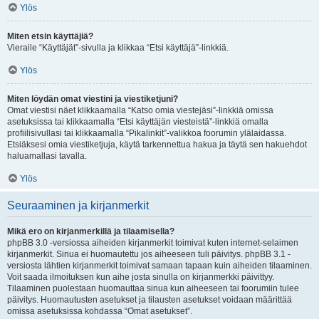
Ylös
Miten etsin käyttäjiä?
Vieraile “Käyttäjät”-sivulla ja klikkaa “Etsi käyttäjä”-linkkiä.
Ylös
Miten löydän omat viestini ja viestiketjuni?
Omat viestisi näet klikkaamalla “Katso omia viestejäsi”-linkkiä omissa
asetuksissa tai klikkaamalla “Etsi käyttäjän viesteistä”-linkkiä omalla
profiilisivullasi tai klikkaamalla “Pikalinkit”-valikkoa foorumin ylälaidassa.
Etsiäksesi omia viestiketjuja, käytä tarkennettua hakua ja täytä sen hakuehdot
haluamallasi tavalla.
Ylös
Seuraaminen ja kirjanmerkit
Mikä ero on kirjanmerkillä ja tilaamisella?
phpBB 3.0 -versiossa aiheiden kirjanmerkit toimivat kuten internet-selaimen
kirjanmerkit. Sinua ei huomautettu jos aiheeseen tuli päivitys. phpBB 3.1 -
versiosta lähtien kirjanmerkit toimivat samaan tapaan kuin aiheiden tilaaminen.
Voit saada ilmoituksen kun aihe josta sinulla on kirjanmerkki päivittyy.
Tilaaminen puolestaan huomauttaa sinua kun aiheeseen tai foorumiin tulee
päivitys. Huomautusten asetukset ja tilausten asetukset voidaan määrittää
omissa asetuksissa kohdassa “Omat asetukset”.