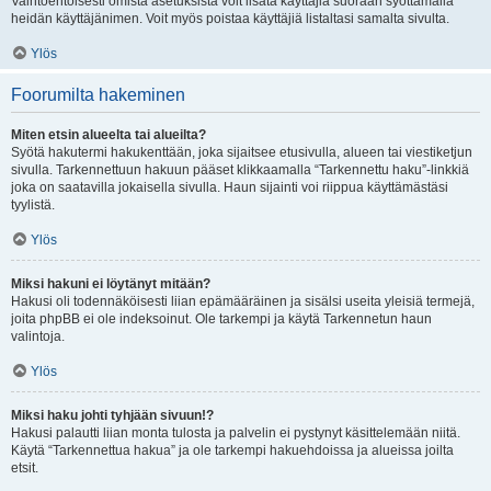
Vaihtoehtoisesti omista asetuksista voit lisätä käyttäjiä suoraan syöttämällä
heidän käyttäjänimen. Voit myös poistaa käyttäjiä listaltasi samalta sivulta.
Ylös
Foorumilta hakeminen
Miten etsin alueelta tai alueilta?
Syötä hakutermi hakukenttään, joka sijaitsee etusivulla, alueen tai viestiketjun
sivulla. Tarkennettuun hakuun pääset klikkaamalla “Tarkennettu haku”-linkkiä
joka on saatavilla jokaisella sivulla. Haun sijainti voi riippua käyttämästäsi
tyylistä.
Ylös
Miksi hakuni ei löytänyt mitään?
Hakusi oli todennäköisesti liian epämääräinen ja sisälsi useita yleisiä termejä,
joita phpBB ei ole indeksoinut. Ole tarkempi ja käytä Tarkennetun haun
valintoja.
Ylös
Miksi haku johti tyhjään sivuun!?
Hakusi palautti liian monta tulosta ja palvelin ei pystynyt käsittelemään niitä.
Käytä “Tarkennettua hakua” ja ole tarkempi hakuehdoissa ja alueissa joilta
etsit.