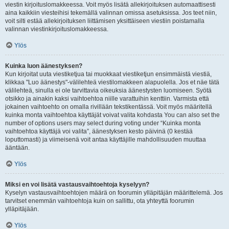
viestin kirjoituslomakkeessa. Voit myös lisätä allekirjoituksen automaattisesti
aina kaikkiin viesteihisi tekemällä valinnan omissa asetuksissa. Jos teet niin,
voit silti estää allekirjoituksen liittämisen yksittäiseen viestiin poistamalla
valinnan viestinkirjoituslomakkeessa.
Ylös
Kuinka luon äänestyksen?
Kun kirjoitat uuta viestiketjua tai muokkaat viestiketjun ensimmäistä viestiä,
klikkaa "Luo äänestys"-välilehteä viestilomakkeen alapuolella. Jos et näe tätä
välilehteä, sinulla ei ole tarvittavia oikeuksia äänestysten luomiseen. Syötä
otsikko ja ainakin kaksi vaihtoehtoa niille varattuihin kenttiin. Varmista että
jokainen vaihtoehto on omalla rivillään tekstikentässä. Voit myös määritellä
kuinka monta vaihtoehtoa käyttäjät voivat valita kohdasta You can also set the
number of options users may select during voting under “Kuinka monta
vaihtoehtoa käyttäjä voi valita”, äänestyksen kesto päivinä (0 kestää
loputtomasti) ja viimeisenä voit antaa käyttäjille mahdollisuuden muuttaa
ääntään.
Ylös
Miksi en voi lisätä vastausvaihtoehtoja kyselyyn?
Kyselyn vastausvaihtoehtojen määrä on foorumin ylläpitäjän määrittelemä. Jos
tarvitset enemmän vaihtoehtoja kuin on sallittu, ota yhteyttä foorumin
ylläpitäjään.
Ylös