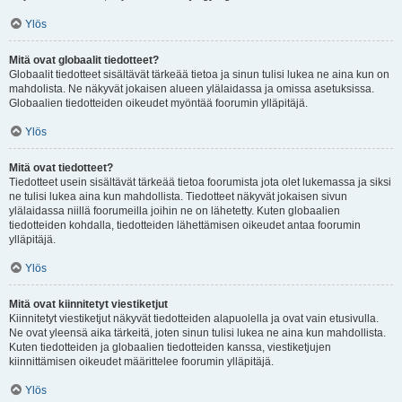
Ylös
Mitä ovat globaalit tiedotteet?
Globaalit tiedotteet sisältävät tärkeää tietoa ja sinun tulisi lukea ne aina kun on
mahdolista. Ne näkyvät jokaisen alueen ylälaidassa ja omissa asetuksissa.
Globaalien tiedotteiden oikeudet myöntää foorumin ylläpitäjä.
Ylös
Mitä ovat tiedotteet?
Tiedotteet usein sisältävät tärkeää tietoa foorumista jota olet lukemassa ja siksi
ne tulisi lukea aina kun mahdollista. Tiedotteet näkyvät jokaisen sivun
ylälaidassa niillä foorumeilla joihin ne on lähetetty. Kuten globaalien
tiedotteiden kohdalla, tiedotteiden lähettämisen oikeudet antaa foorumin
ylläpitäjä.
Ylös
Mitä ovat kiinnitetyt viestiketjut
Kiinnitetyt viestiketjut näkyvät tiedotteiden alapuolella ja ovat vain etusivulla.
Ne ovat yleensä aika tärkeitä, joten sinun tulisi lukea ne aina kun mahdollista.
Kuten tiedotteiden ja globaalien tiedotteiden kanssa, viestiketjujen
kiinnittämisen oikeudet määrittelee foorumin ylläpitäjä.
Ylös