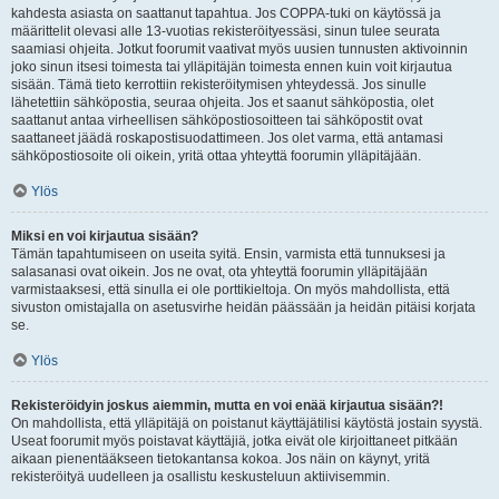
kahdesta asiasta on saattanut tapahtua. Jos COPPA-tuki on käytössä ja
määrittelit olevasi alle 13-vuotias rekisteröityessäsi, sinun tulee seurata
saamiasi ohjeita. Jotkut foorumit vaativat myös uusien tunnusten aktivoinnin
joko sinun itsesi toimesta tai ylläpitäjän toimesta ennen kuin voit kirjautua
sisään. Tämä tieto kerrottiin rekisteröitymisen yhteydessä. Jos sinulle
lähetettiin sähköpostia, seuraa ohjeita. Jos et saanut sähköpostia, olet
saattanut antaa virheellisen sähköpostiosoitteen tai sähköpostit ovat
saattaneet jäädä roskapostisuodattimeen. Jos olet varma, että antamasi
sähköpostiosoite oli oikein, yritä ottaa yhteyttä foorumin ylläpitäjään.
Ylös
Miksi en voi kirjautua sisään?
Tämän tapahtumiseen on useita syitä. Ensin, varmista että tunnuksesi ja
salasanasi ovat oikein. Jos ne ovat, ota yhteyttä foorumin ylläpitäjään
varmistaaksesi, että sinulla ei ole porttikieltoja. On myös mahdollista, että
sivuston omistajalla on asetusvirhe heidän päässään ja heidän pitäisi korjata
se.
Ylös
Rekisteröidyin joskus aiemmin, mutta en voi enää kirjautua sisään?!
On mahdollista, että ylläpitäjä on poistanut käyttäjätilisi käytöstä jostain syystä.
Useat foorumit myös poistavat käyttäjiä, jotka eivät ole kirjoittaneet pitkään
aikaan pienentääkseen tietokantansa kokoa. Jos näin on käynyt, yritä
rekisteröityä uudelleen ja osallistu keskusteluun aktiivisemmin.