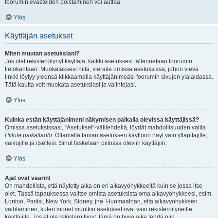
foorumin evästeiden poistaminen voi auttaa.
Ylös
Käyttäjän asetukset
Miten muutan asetuksiani?
Jos olet rekisteröitynyt käyttäjä, kaikki asetuksesi tallennetaan foorumin
tietokantaan. Muokataksesi niitä, vieraile omissa asetuksissa, johon vievä
linkki löytyy yleensä klikkaamalla käyttäjänimeäsi foorumin sivujen ylälaidassa.
Tätä kautta voit muokata asetuksiasi ja valintojasi.
Ylös
Kuinka estän käyttäjänimeni näkymisen paikalla olevissa käyttäjissä?
Omissa asetuksissasi, “Asetukset”-välilehdellä, löydät mahdollisuuden valita
Piilota paikallaolo
. Ottamalla tämän asetuksen käyttöön näyt vain ylläpitäjille,
valvojille ja itsellesi. Sinut lasketaan piilossa oleviin käyttäjiin.
Ylös
Ajat ovat väärin!
On mahdollista, että näytetty aika on eri aikavyöhykkeeltä kuin se jossa itse
olet. Tässä tapauksessa valitse omista asetuksista oma aikavyöhykkeesi, esim.
Lontoo, Pariisi, New York, Sidney, jne. Huomaathan, että aikavyöhykkeen
vaihtaminen, kuten monet muutkin asetukset ovat vain rekisteröityneille
käyttäjille. Jos et ole rekisteröitynyt, tämä on hyvä aika tehdä niin.