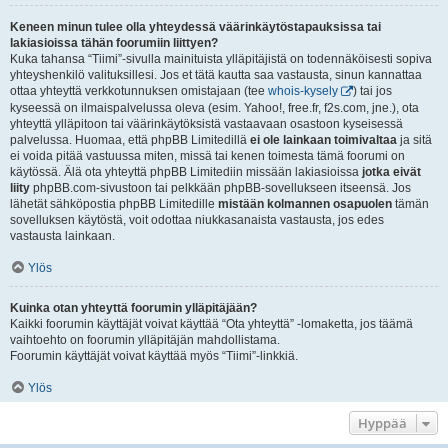
Keneen minun tulee olla yhteydessä väärinkäytöstapauksissa tai
lakiasioissa tähän foorumiin liittyen?
Kuka tahansa “Tiimi”-sivulla mainituista ylläpitäjistä on todennäköisesti sopiva
yhteyshenkilö valituksillesi. Jos et tätä kautta saa vastausta, sinun kannattaa
ottaa yhteyttä verkkotunnuksen omistajaan (tee
whois-kysely
) tai jos
kyseessä on ilmaispalvelussa oleva (esim. Yahoo!, free.fr, f2s.com, jne.), ota
yhteyttä ylläpitoon tai väärinkäytöksistä vastaavaan osastoon kyseisessä
palvelussa. Huomaa, että phpBB Limitedillä
ei ole lainkaan toimivaltaa
ja sitä
ei voida pitää vastuussa miten, missä tai kenen toimesta tämä foorumi on
käytössä. Älä ota yhteyttä phpBB Limitediin missään lakiasioissa
jotka eivät
liity
phpBB.com-sivustoon tai pelkkään phpBB-sovellukseen itseensä. Jos
lähetät sähköpostia phpBB Limitedille
mistään kolmannen osapuolen
tämän
sovelluksen käytöstä, voit odottaa niukkasanaista vastausta, jos edes
vastausta lainkaan.
Ylös
Kuinka otan yhteyttä foorumin ylläpitäjään?
Kaikki foorumin käyttäjät voivat käyttää “Ota yhteyttä” -lomaketta, jos täämä
vaihtoehto on foorumin ylläpitäjän mahdollistama.
Foorumin käyttäjät voivat käyttää myös “Tiimi”-linkkiä.
Ylös
Hyppää