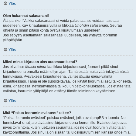
Ylös
Olen hukannut salasanani!
Älä panikoi! Vaikka salasanaasi ei voida palauttaa, se voidaan asettaa
uudelleen. Käy kirjautumissivulla ja klikkaa
Unohdin salasanani
. Seuraa
ohjeita ja sinun pitäisi kohta pystyä kirjautumaan uudelleen.
Jos et pysty asettamaan salasanaasi uudelleen, ota yhteyttä foorumin
ylläpitäjään.
Ylös
Miksi minut kirjataan ulos automaattisesti?
Jos et valitse
Muista minut
-laatikkoa kirjautuessasi, foorumi pitää sinut
kirjautuneena ennalta määritellyn ajan. Tämä estää muita väärinkäyttämästä
tunnuksiasi. Pysyäksesi kirjautuneena, valitse
Muista minut
-valinta
kirjautuessasi. Tämä ei ole suositeltavaa, jos käytät foorumia jaetulta koneelta,
esim. kirjastossa, nettikahvilassa tai koulun tietokoneluokassa. Jos et näe tätä
valintaa, foorumin ylläpitäjä on estänyt tämän toiminnon käyttämisen.
Ylös
Mitä “Poista foorumin evästeet” tekee?
“Poista foorumin evästeet” poistaa evästeet, jotka ovat phpBB:n luomia. Ne
tunnistavat sinut ja pitävät sinut kirjautuneena foorumille. Evästeet tarjoavat
myös toimintoja, kuten luettujen seurantaa, jos ne ovat foorumin ylläpitäjän
käyttöönottamia. Jos sinulla on sisään tai uloskirjautumisen kanssa ongelmia,