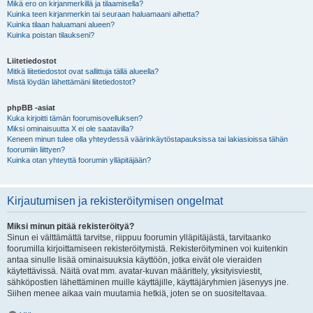
Mikä ero on kirjanmerkillä ja tilaamisella?
Kuinka teen kirjanmerkin tai seuraan haluamaani aihetta?
Kuinka tilaan haluamani alueen?
Kuinka poistan tilaukseni?
Liitetiedostot
Mitkä liitetiedostot ovat sallittuja tällä alueella?
Mistä löydän lähettämäni liitetiedostot?
phpBB -asiat
Kuka kirjoitti tämän foorumisovelluksen?
Miksi ominaisuutta X ei ole saatavilla?
Keneen minun tulee olla yhteydessä väärinkäytöstapauksissa tai lakiasioissa tähän
foorumiin liittyen?
Kuinka otan yhteyttä foorumin ylläpitäjään?
Kirjautumisen ja rekisteröitymisen ongelmat
Miksi minun pitää rekisteröityä?
Sinun ei välttämättä tarvitse, riippuu foorumin ylläpitäjästä, tarvitaanko
foorumilla kirjoittamiseen rekisteröitymistä. Rekisteröityminen voi kuitenkin
antaa sinulle lisää ominaisuuksia käyttöön, jotka eivät ole vieraiden
käytettävissä. Näitä ovat mm. avatar-kuvan määrittely, yksityisviestit,
sähköpostien lähettäminen muille käyttäjille, käyttäjäryhmien jäsenyys jne.
Siihen menee aikaa vain muutamia hetkiä, joten se on suositeltavaa.