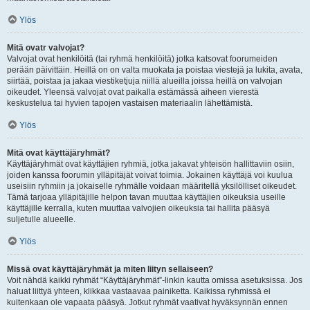
Ylös
Mitä ovatr valvojat?
Valvojat ovat henkilöitä (tai ryhmä henkilöitä) jotka katsovat foorumeiden
perään päivittäin. Heillä on on valta muokata ja poistaa viestejä ja lukita, avata,
siirtää, poistaa ja jakaa viestiketjuja niillä alueilla joissa heillä on valvojan
oikeudet. Yleensä valvojat ovat paikalla estämässä aiheen vierestä
keskustelua tai hyvien tapojen vastaisen materiaalin lähettämistä.
Ylös
Mitä ovat käyttäjäryhmät?
Käyttäjäryhmät ovat käyttäjien ryhmiä, jotka jakavat yhteisön hallittaviin osiin,
joiden kanssa foorumin ylläpitäjät voivat toimia. Jokainen käyttäjä voi kuulua
useisiin ryhmiin ja jokaiselle ryhmälle voidaan määritellä yksilölliset oikeudet.
Tämä tarjoaa ylläpitäjille helpon tavan muuttaa käyttäjien oikeuksia useille
käyttäjille kerralla, kuten muuttaa valvojien oikeuksia tai hallita pääsyä
suljetulle alueelle.
Ylös
Missä ovat käyttäjäryhmät ja miten liityn sellaiseen?
Voit nähdä kaikki ryhmät “Käyttäjäryhmät”-linkin kautta omissa asetuksissa. Jos
haluat liittyä yhteen, klikkaa vastaavaa painiketta. Kaikissa ryhmissä ei
kuitenkaan ole vapaata pääsyä. Jotkut ryhmät vaativat hyväksynnän ennen