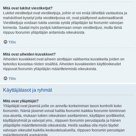
Mitä ovat lukitut viestiketjut?
Lukitut viestiketjut ovat viestiketjuja, joihin ei voi enää lähettää vastauksia ja
mahdolliset kyselyt joita viestiketjussa oli, ovat päättyneet automaattisesti.
Viestiketjuja voidaan lukita useista syistä ylläpitäjän tai foorumin valvojan
toimesta. Saatat myös pystyä lukitsemaan oman viestiketjusi, mutta tämä
riippuu foorumin ylläpitäjän antamista oikeuksista.
Ylös
Mitä ovat aiheiden kuvakkeet?
Aiheiden kuvakkeet ovat aiheen aloittajan valitsemia kuvakkeita joiden on
tarkoitus kuvastaa niiden sisältöä. Aiheiden kuvakkeiden käyttöoikeudet
riippuvat foorumin ylläpitäjän määrittelemistä oikeuksista.
Ylös
Käyttäjätasot ja ryhmät
Mitä ovat ylläpitäjät?
Ylläpitäjät ovat jäseniä joille on annettu korkeimman tason kontrolli koko
foorumiin. Nämä jäsenet voivat hallita foorumin kaikkia foorumin toiminnan
osa-alueita, mukaan lukien oikeuksien asettaminen, käyttäjien porttikiellot,
käyttäjäryhmät ja valvojat yms., riippuen foorumin perustajasta ja hänen
ylläpitäjille määrittelemistä oikeuksista. Heillä saattaa olla myös täydet
valvojan oikeudet kaikilla keskustelualueilla, riippuen foorumin perustajan
määrittelemistä asetuksista.