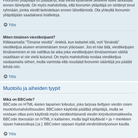
Foorumin ylläpitäjä on päättänyt, että viestit kyseiselle alueelle tulee tarkastaa
ennen lähetystä. On myös mahdollista, että foorumin ylläpitäjä on siirtänyt sinut
ryhmään, jonka viestit tarkistetaan ennen lähettämistä. Ota yhteyttä foorumin
ylläpitäjään saadaksesi lisätietoja.
Ylös
Miten tönäisen viestiketjuani?
Klikkaamalla “Tönaise viestiä” -linkkiä, kun katselet sitä, voit “tönäistä”
viestiketjua alueen ensimmäisen sivun yläosaan. Jos et näe tätä, viestiketjujen
tönäiseminen ei ole sallittua tai aika joka viestiketjujen tönäisemisen välillä
vaaditaan ei ole vielä kulunut. On myös mahdollista nostaa viestiketjua
vastaamalla siihen, mutta varmista että noudatat foorumin sääntöjä jos päätät
tehdä niin.
Ylös
Muotoilu ja aiheiden tyypit
Mikä on BBCode?
BBCode on HTML-kielen tapainen toteutus, joka tarjoaa tiettyjen viestin osien
muotoilumahdollisuuden. BBCoden käytöstä päättää ylläpitäjä, mutta se
voidaan ottaa pois käytöstä myös viestikohtaisesti viestin kirjoituslomakkeella.
BBCode itsessään on HTML:n kaltainen, mutta tagit käyttävät < ja > merkkien
sijaan hakasulkuja [ ja ]. BBCoden oppaan löydät viestinlähetyssivun kautta.
Ylös