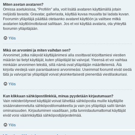
Miten asetan avataren?
Omissa asetuksissa, “Profiilin” alla, voit lisätä avataren käyttämällä jotain
neljästä tavasta: Gravatar, galleriasta, käyttää kuvaa muualta tai ladata kuvan.
Foorumin ylläpitäjä päättää otetaanko avataret käyttöön ja valitsee mitkä
avatarien käyttöönottotavat sallitaan. Jos et voi käyttää avataria, ota yhteyttä
foorumin ylläpitäjään.
Ylös
Mikä on arvonimi ja miten vaihdan sen?
Arvonimet, jotka näkyvät käyttäjänimesi alla osoittavat kirjoittamiesi viestien
määrän tai tietyt käyttäjät, kuten ylläpitäjät tai valvojat. Yleensä et voi vaihtaa
minkään arvonimen tekstiä, sillä nämä ovat ylläpitäjän määrittelemiä. Älä
kirjoita viestejä vain parantaaksesi arvonimeäsi. Useimmat foorumit eivät siedä
tätä ja valvojat tai ylläpitäjät voivat yksinkertaisesti pienentää viestilaskuriasi.
Ylös
Kun klikkaan sähköpostilinkkiä, minua pyydetään kirjautumaan?
Vain rekisteröityneet käyttäjät voivat lähettää sähköpostia muille käyttäjille
sisäänrakennetulla sähköpostilomakkeella ja vain jos ylläpitäjä sallii tämän
ominaisuuden. Kirjautuminen vaaditaan, jotta tunnistautumattomat käyttäjät
eivät voisi väärinkäyttää sähköpostijärjestelmää.
Ylös