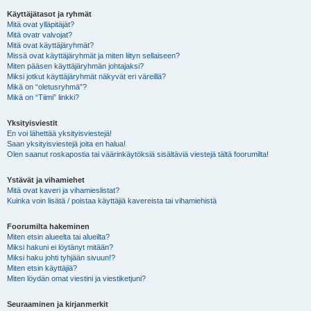
Käyttäjätasot ja ryhmät
Mitä ovat ylläpitäjät?
Mitä ovatr valvojat?
Mitä ovat käyttäjäryhmät?
Missä ovat käyttäjäryhmät ja miten liityn sellaiseen?
Miten pääsen käyttäjäryhmän johtajaksi?
Miksi jotkut käyttäjäryhmät näkyvät eri väreillä?
Mikä on “oletusryhmä”?
Mikä on “Tiimi” linkki?
Yksityisviestit
En voi lähettää yksityisviestejä!
Saan yksityisviestejä joita en halua!
Olen saanut roskapostia tai väärinkäytöksiä sisältäviä viestejä tältä foorumilta!
Ystävät ja vihamiehet
Mitä ovat kaveri ja vihamieslistat?
Kuinka voin lisätä / poistaa käyttäjiä kavereista tai vihamiehistä
Foorumilta hakeminen
Miten etsin alueelta tai alueilta?
Miksi hakuni ei löytänyt mitään?
Miksi haku johti tyhjään sivuun!?
Miten etsin käyttäjiä?
Miten löydän omat viestini ja viestiketjuni?
Seuraaminen ja kirjanmerkit