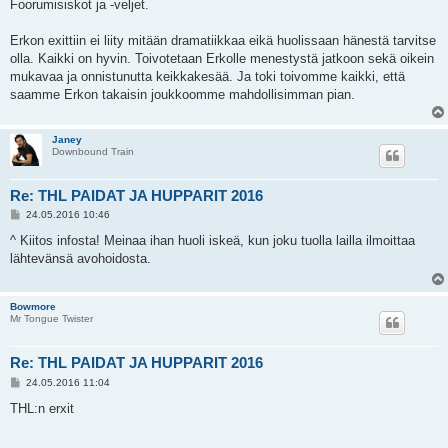
e
Foorumisiskot ja -veljet.
s
t
i
Erkon exittiin ei liity mitään dramatiikkaa eikä huolissaan hänestä tarvitse
olla. Kaikki on hyvin. Toivotetaan Erkolle menestystä jatkoon sekä oikein
mukavaa ja onnistunutta keikkakesää. Ja toki toivomme kaikki, että
saamme Erkon takaisin joukkoomme mahdollisimman pian.
Janey
Downbound Train
Re: THL PAIDAT JA HUPPARIT 2016
V
24.05.2016 10:46
i
e
^ Kiitos infosta! Meinaa ihan huoli iskeä, kun joku tuolla lailla ilmoittaa
s
lähtevänsä avohoidosta.
t
i
Bowmore
Mr Tongue Twister
Re: THL PAIDAT JA HUPPARIT 2016
V
24.05.2016 11:04
i
e
THL:n erxit
s
t
i