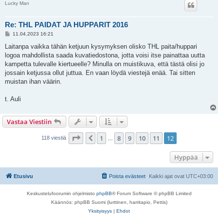
Lucky Man
Re: THL PAIDAT JA HUPPARIT 2016
V
11.04.2023 16:21
i
e
Laitanpa vaikka tähän ketjuun kysymyksen olisko THL paita/huppari
s
logoa mahdollista saada kuvatiedostona, jotta voisi itse painattaa uutta
t
i
kampetta tulevalle kiertueelle? Minulla on muistikuva, että tästä olisi jo
jossain ketjussa ollut juttua. En vaan löydä viestejä enää. Tai sitten
muistan ihan väärin.
t. Auli
Vastaa Viestiin
Sivu
12
/
12
1
8
9
10
11
12
Edellinen
118 viestiä
…
Hyppää
Etusivu
Poista evästeet
Kaikki ajat ovat
UTC+03:00
Keskustelufoorumin ohjelmisto
phpBB
® Forum Software © phpBB Limited
Käännös: phpBB Suomi (lurttinen, harritapio, Pettis)
Yksityisyys
|
Ehdot