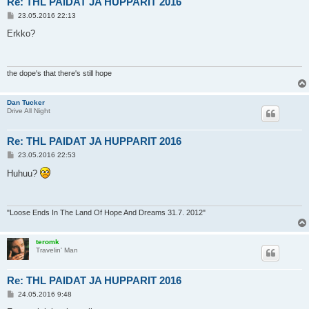
Re: THL PAIDAT JA HUPPARIT 2016
V
23.05.2016 22:13
i
e
Erkko?
s
t
i
the dope's that there's still hope
Dan Tucker
Drive All Night
Re: THL PAIDAT JA HUPPARIT 2016
V
23.05.2016 22:53
i
e
Huhuu?
s
t
i
"Loose Ends In The Land Of Hope And Dreams 31.7. 2012"
teromk
Travelin' Man
Re: THL PAIDAT JA HUPPARIT 2016
V
24.05.2016 9:48
i