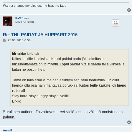
Wanna change my clothes, my hair, my face
KaSTown
Drive All Night
Re: THL PAIDAT JA HUPPARIT 2016
V
25.05.2016 0:56
i
e
s
erkko kirjoitti:
t
i
Kiitos kaikille kiitoksista! Kaikki paidat paria jälkitoimitusta
lukuunottamatta on toimitettu. Loput paidat pitäisi saada tällä viikolla ja
laitan ne postiin heti.
Tämä on tällä erää viimeinen esiintymiseni tällä foorumilla. On ollut
hienoa olla osa näin mahtavaa porukkaa!
Kiitos teille kaikille, oli hieno
reissu!!
Stay hard, stay hungry, stay alive!!!!!
Erkko
Surullinen uutinen. Toivottavasti teet vielä jossain välissä onnistuneen
paluun.
Anneli