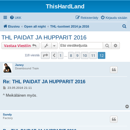
ThisHardLand
UKK
Rekisteröidy
Kirjaudu sisään
E
Etusivu
Open all night
THL-tuotteet 2014 ja 2016
t
THL PAIDAT JA HUPPARIT 2016
s
Etsi
Tarken
Vastaa Viestiin
i
Sivu
12
/
12
1
8
9
10
11
12
Edellinen
118 viestiä
…
Janey
Downbound Train
Re: THL PAIDAT JA HUPPARIT 2016
V
23.05.2016 21:11
i
e
^ Meikäläinen myös.
s
t
i
Sandy
Factory