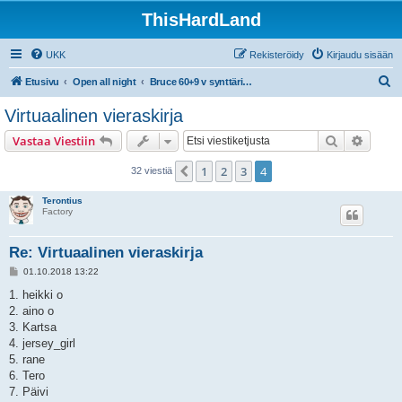
ThisHardLand
UKK
Rekisteröidy
Kirjaudu sisään
E
Etusivu
Open all night
Bruce 60+9 v synttäribileet la 22.9.2018 Virgin Oil, HKI
t
Virtuaalinen vieraskirja
s
Etsi
Tarken
Vastaa Viestiin
i
1
2
3
4
Edellinen
32 viestiä
Terontius
Factory
Re: Virtuaalinen vieraskirja
V
01.10.2018 13:22
i
e
1. heikki o
s
2. aino o
t
i
3. Kartsa
4. jersey_girl
5. rane
6. Tero
7. Päivi