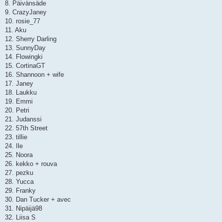
8. Päivänsäde
9. CrazyJaney
10. rosie_77
11. Aku
12. Sherry Darling
13. SunnyDay
14. Flowingki
15. CortinaGT
16. Shannoon + wife
17. Janey
18. Laukku
19. Emmi
20. Petri
21. Judanssi
22. 57th Street
23. tillie
24. Ile
25. Noora
26. kekko + rouva
27. pezku
28. Yucca
29. Franky
30. Dan Tucker + avec
31. Nipäijä98
32. Liisa S