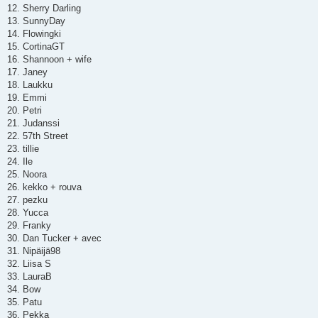
12. Sherry Darling
13. SunnyDay
14. Flowingki
15. CortinaGT
16. Shannoon + wife
17. Janey
18. Laukku
19. Emmi
20. Petri
21. Judanssi
22. 57th Street
23. tillie
24. Ile
25. Noora
26. kekko + rouva
27. pezku
28. Yucca
29. Franky
30. Dan Tucker + avec
31. Nipäijä98
32. Liisa S
33. LauraB
34. Bow
35. Patu
36. Pekka