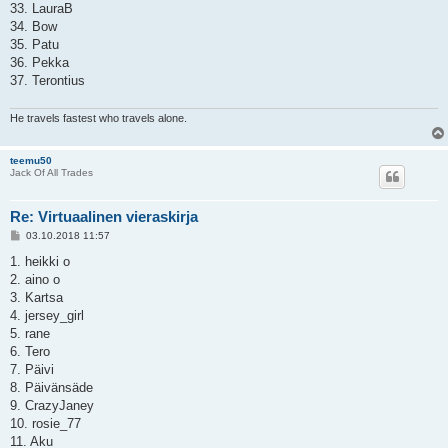
33. LauraB
34. Bow
35. Patu
36. Pekka
37. Terontius
He travels fastest who travels alone.
teemu50
Jack Of All Trades
Re: Virtuaalinen vieraskirja
V
03.10.2018 11:57
i
e
1. heikki o
s
2. aino o
t
i
3. Kartsa
4. jersey_girl
5. rane
6. Tero
7. Päivi
8. Päivänsäde
9. CrazyJaney
10. rosie_77
11. Aku