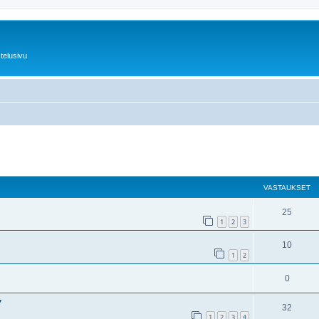
telusivu
nettu haku
VASTAUKSET
25
1
2
3
10
1
2
0
7
32
1
2
3
4