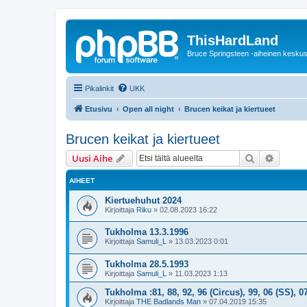
ThisHardLand
Bruce Springsteen -aiheinen keskus
Pikalinkit
UKK
Etusivu
Open all night
Brucen keikat ja kiertueet
Brucen keikat ja kiertueet
Etsi
Tarken
Uusi Aihe
AIHEET
Kiertuehuhut 2024
Kirjoittaja
Riku
»
02.08.2023 16:22
Tukholma 13.3.1996
Kirjoittaja
Samuli_L
»
13.03.2023 0:01
Tukholma 28.5.1993
Kirjoittaja
Samuli_L
»
11.03.2023 1:13
Tukholma :81, 88, 92, 96 (Circus), 99, 06 (SS), 0
Kirjoittaja
THE Badlands Man
»
07.04.2019 15:35