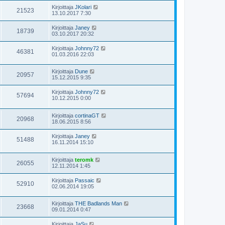
Kirjoittaja
JKolari
21523
13.10.2017 7:30
Kirjoittaja
Janey
18739
03.10.2017 20:32
Kirjoittaja
Johnny72
46381
01.03.2016 22:03
Kirjoittaja
Dune
20957
15.12.2015 9:35
Kirjoittaja
Johnny72
57694
10.12.2015 0:00
Kirjoittaja
cortinaGT
20968
18.06.2015 8:56
Kirjoittaja
Janey
51488
16.11.2014 15:10
Kirjoittaja
teromk
26055
12.11.2014 1:45
Kirjoittaja
Passaic
52910
02.06.2014 19:05
Kirjoittaja
THE Badlands Man
23668
09.01.2014 0:47
Kirjoittaja
JaSu