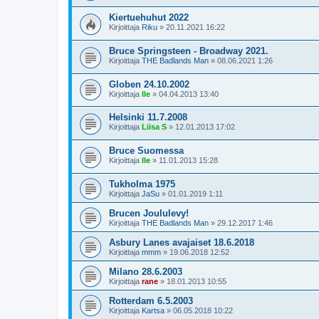
Kiertuehuhut 2022
Kirjoittaja
Riku
»
20.11.2021 16:22
Bruce Springsteen - Broadway 2021.
Kirjoittaja
THE Badlands Man
»
08.06.2021 1:26
Globen 24.10.2002
Kirjoittaja
Ile
»
04.04.2013 13:40
Helsinki 11.7.2008
Kirjoittaja
Liisa S
»
12.01.2013 17:02
Bruce Suomessa
Kirjoittaja
Ile
»
11.01.2013 15:28
Tukholma 1975
Kirjoittaja
JaSu
»
01.01.2019 1:11
Brucen Joululevy!
Kirjoittaja
THE Badlands Man
»
29.12.2017 1:46
Asbury Lanes avajaiset 18.6.2018
Kirjoittaja
mmm
»
19.06.2018 12:52
Milano 28.6.2003
Kirjoittaja
rane
»
18.01.2013 10:55
Rotterdam 6.5.2003
Kirjoittaja
Kartsa
»
06.05.2018 10:22