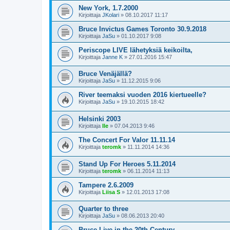
New York, 1.7.2000
Kirjoittaja
JKolari
»
08.10.2017 11:17
Bruce Invictus Games Toronto 30.9.2018
Kirjoittaja
JaSu
»
01.10.2017 9:08
Periscope LIVE lähetyksiä keikoilta,
Kirjoittaja
Janne K
»
27.01.2016 15:47
Bruce Venäjällä?
Kirjoittaja
JaSu
»
11.12.2015 9:06
River teemaksi vuoden 2016 kiertueelle?
Kirjoittaja
JaSu
»
19.10.2015 18:42
Helsinki 2003
Kirjoittaja
Ile
»
07.04.2013 9:46
The Concert For Valor 11.11.14
Kirjoittaja
teromk
»
11.11.2014 14:36
Stand Up For Heroes 5.11.2014
Kirjoittaja
teromk
»
06.11.2014 11:13
Tampere 2.6.2009
Kirjoittaja
Liisa S
»
12.01.2013 17:08
Quarter to three
Kirjoittaja
JaSu
»
08.06.2013 20:40
Bruce Live in the 20th Century