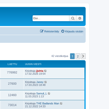
Etsi
Tarkennettu haku
Rekisteröidy
Kirjaudu sisään
1
2
Seuraava
42 viestiketjua
LUETTU
UUSIN VIESTI
Kirjoittaja
jjvirta
776992
17.02.2026 19:54
Kirjoittaja
Janey
27600
17.03.2023 18:48
Kirjoittaja
Samuli_L
12460
11.03.2023 1:13
Kirjoittaja
THE Badlands Man
73014
21.12.2022 14:33