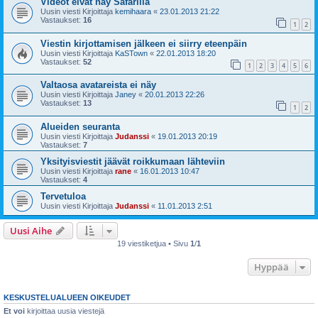
Videot eivät näy Safarilla
Uusin viesti Kirjoittaja
kemihaara
«
23.01.2013 21:22
Vastaukset:
16
1
2
Viestin kirjottamisen jälkeen ei siirry eteenpäin
Uusin viesti Kirjoittaja
KaSTown
«
22.01.2013 18:20
Vastaukset:
52
1
2
3
4
5
6
Valtaosa avatareista ei näy
Uusin viesti Kirjoittaja
Janey
«
20.01.2013 22:26
Vastaukset:
13
1
2
Alueiden seuranta
Uusin viesti Kirjoittaja
Judanssi
«
19.01.2013 20:19
Vastaukset:
7
Yksityisviestit jäävät roikkumaan lähteviin
Uusin viesti Kirjoittaja
rane
«
16.01.2013 10:47
Vastaukset:
4
Tervetuloa
Uusin viesti Kirjoittaja
Judanssi
«
11.01.2013 2:51
Uusi Aihe
19 viestiketjua • Sivu
1
/
1
Hyppää
KESKUSTELUALUEEN OIKEUDET
Et voi
kirjoittaa uusia viestejä