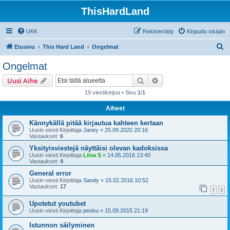
ThisHardLand
UKK
Rekisteröidy
Kirjaudu sisään
E
Etusivu
This Hard Land
Ongelmat
t
Ongelmat
s
Etsi
Tarkennettu haku
Uusi Aihe
i
19 viestiketjua • Sivu
1
/
1
Aiheet
Kännykällä pitää kirjautua kahteen kertaan
Uusin viesti Kirjoittaja
Janey
«
25.09.2020 20:16
Vastaukset:
6
Yksityisviestejä näyttäisi olevan kadoksissa
Uusin viesti Kirjoittaja
Liisa S
«
14.05.2016 13:40
Vastaukset:
4
General error
Uusin viesti Kirjoittaja
Sandy
«
15.02.2016 10:52
Vastaukset:
17
1
2
Upotetut youtubet
Uusin viesti Kirjoittaja
pesku
«
15.09.2015 21:19
Istunnon säilyminen