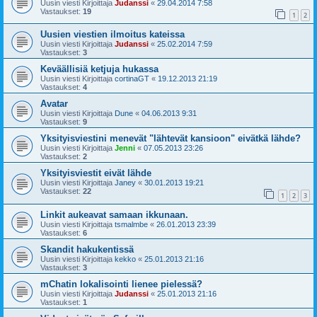
Uusin viesti Kirjoittaja
Judanssi
«
29.04.2014 7:58
Vastaukset:
19
1
2
Uusien viestien ilmoitus kateissa
Uusin viesti Kirjoittaja
Judanssi
«
25.02.2014 7:59
Vastaukset:
3
Keväällisiä ketjuja hukassa
Uusin viesti Kirjoittaja
cortinaGT
«
19.12.2013 21:19
Vastaukset:
4
Avatar
Uusin viesti Kirjoittaja
Dune
«
04.06.2013 9:31
Vastaukset:
9
Yksityisviestini menevät "lähtevät kansioon" eivätkä lähde?
Uusin viesti Kirjoittaja
Jenni
«
07.05.2013 23:26
Vastaukset:
2
Yksityisviestit eivät lähde
Uusin viesti Kirjoittaja
Janey
«
30.01.2013 19:21
Vastaukset:
22
1
2
3
Linkit aukeavat samaan ikkunaan.
Uusin viesti Kirjoittaja
tsmalmbe
«
26.01.2013 23:39
Vastaukset:
6
Skandit hakukentissä
Uusin viesti Kirjoittaja
kekko
«
25.01.2013 21:16
Vastaukset:
3
mChatin lokalisointi lienee pielessä?
Uusin viesti Kirjoittaja
Judanssi
«
25.01.2013 21:16
Vastaukset:
1