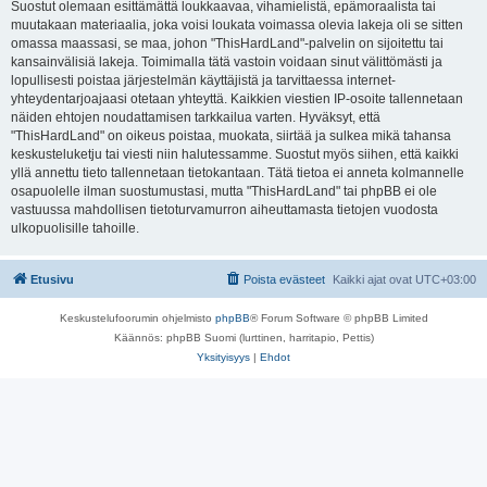
Suostut olemaan esittämättä loukkaavaa, vihamielistä, epämoraalista tai
muutakaan materiaalia, joka voisi loukata voimassa olevia lakeja oli se sitten
omassa maassasi, se maa, johon "ThisHardLand"-palvelin on sijoitettu tai
kansainvälisiä lakeja. Toimimalla tätä vastoin voidaan sinut välittömästi ja
lopullisesti poistaa järjestelmän käyttäjistä ja tarvittaessa internet-
yhteydentarjoajaasi otetaan yhteyttä. Kaikkien viestien IP-osoite tallennetaan
näiden ehtojen noudattamisen tarkkailua varten. Hyväksyt, että
"ThisHardLand" on oikeus poistaa, muokata, siirtää ja sulkea mikä tahansa
keskusteluketju tai viesti niin halutessamme. Suostut myös siihen, että kaikki
yllä annettu tieto tallennetaan tietokantaan. Tätä tietoa ei anneta kolmannelle
osapuolelle ilman suostumustasi, mutta "ThisHardLand" tai phpBB ei ole
vastuussa mahdollisen tietoturvamurron aiheuttamasta tietojen vuodosta
ulkopuolisille tahoille.
Etusivu
Poista evästeet
Kaikki ajat ovat
UTC+03:00
Keskustelufoorumin ohjelmisto
phpBB
® Forum Software © phpBB Limited
Käännös: phpBB Suomi (lurttinen, harritapio, Pettis)
Yksityisyys
|
Ehdot