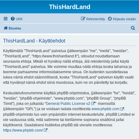
ThisHardLand
UKK
Rekisteröidy
Kirjaudu sisään
E
Etusivu
t
ThisHardLand - Käyttöehdot
s
i
Käyttämällä "ThisHardLand" palvelua (jälkeenpäin "me", "meitä", "meidän",
"ThisHardLand", "https://www.thishardland.fi"), sitoudut noudattamaan
seuraavia ehtoja. Mikäli et hyväksy näitä ehtoja, älä rekisteröidy ja/tai käytä
"ThisHardLand"-palvelua. Me voimme muuttaa näitä ehtoja koska tahansa ja
teemme parhaamme informoidaksemme sinua. On kuitenkin suositeltavaa
lukea nämä ehdot säännöllisesti, koska "ThisHardLand"-palvelun käyttö vaatii
että hyväksyt nämä ehdot siinä muodossa, kuin ne on päivitetty tai korjattu.
Keskustelufoorumimme käyttää phpBB-ohjelmistoa, (jälkeenpäin "he", "heidät",
"heidän", "phpBB-ohjelmisto", "www.phpbb.com", "phpBB Group", "phpBB
Tiimit"), joka on julkaistu "
General Public License v2
" -lisenssillä
(jälkeenpäin "GPL") ja se voidaan ladata osoitteesta
www.phpbb.com
.
phpBB-ohjelmisto luo vain ympäristön internet-keskustelulle. phpBB Limited ei
ole vastuussa siitä, mitä sallimme tai kiellämme sopivana sisältönä ja/tai
käytöksenä. Saadaksesi lisätietoa phpBB:stä vieraile osoitteessa:
https://www.phpbb.com/
.