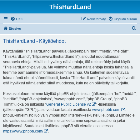
ThisHardLand
UKK
Rekisteröidy
Kirjaudu sisään
E
Etusivu
t
ThisHardLand - Käyttöehdot
s
i
Käyttämällä "ThisHardLand" palvelua (jälkeenpäin "me", "meitä", "meidän",
"ThisHardLand", "https://www.thishardland.fi"), sitoudut noudattamaan
seuraavia ehtoja. Mikäli et hyväksy näitä ehtoja, älä rekisteröidy ja/tai käytä
"ThisHardLand"-palvelua. Me voimme muuttaa näitä ehtoja koska tahansa ja
teemme parhaamme informoidaksemme sinua. On kuitenkin suositeltavaa
lukea nämä ehdot säännöllisesti, koska "ThisHardLand"-palvelun käyttö vaatii
että hyväksyt nämä ehdot siinä muodossa, kuin ne on päivitetty tai korjattu.
Keskustelufoorumimme käyttää phpBB-ohjelmistoa, (jälkeenpäin "he", "heidät",
"heidän", "phpBB-ohjelmisto", "www.phpbb.com", "phpBB Group", "phpBB
Tiimit"), joka on julkaistu "
General Public License v2
" -lisenssillä
(jälkeenpäin "GPL") ja se voidaan ladata osoitteesta
www.phpbb.com
.
phpBB-ohjelmisto luo vain ympäristön internet-keskustelulle. phpBB Limited ei
ole vastuussa siitä, mitä sallimme tai kiellämme sopivana sisältönä ja/tai
käytöksenä. Saadaksesi lisätietoa phpBB:stä vieraile osoitteessa:
https://www.phpbb.com/
.