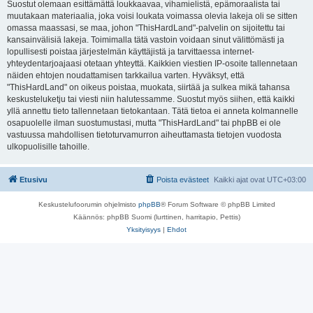
Suostut olemaan esittämättä loukkaavaa, vihamielistä, epämoraalista tai
muutakaan materiaalia, joka voisi loukata voimassa olevia lakeja oli se sitten
omassa maassasi, se maa, johon "ThisHardLand"-palvelin on sijoitettu tai
kansainvälisiä lakeja. Toimimalla tätä vastoin voidaan sinut välittömästi ja
lopullisesti poistaa järjestelmän käyttäjistä ja tarvittaessa internet-
yhteydentarjoajaasi otetaan yhteyttä. Kaikkien viestien IP-osoite tallennetaan
näiden ehtojen noudattamisen tarkkailua varten. Hyväksyt, että
"ThisHardLand" on oikeus poistaa, muokata, siirtää ja sulkea mikä tahansa
keskusteluketju tai viesti niin halutessamme. Suostut myös siihen, että kaikki
yllä annettu tieto tallennetaan tietokantaan. Tätä tietoa ei anneta kolmannelle
osapuolelle ilman suostumustasi, mutta "ThisHardLand" tai phpBB ei ole
vastuussa mahdollisen tietoturvamurron aiheuttamasta tietojen vuodosta
ulkopuolisille tahoille.
Etusivu
Poista evästeet
Kaikki ajat ovat
UTC+03:00
Keskustelufoorumin ohjelmisto
phpBB
® Forum Software © phpBB Limited
Käännös: phpBB Suomi (lurttinen, harritapio, Pettis)
Yksityisyys
|
Ehdot