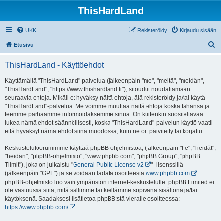
ThisHardLand
UKK
Rekisteröidy
Kirjaudu sisään
E
Etusivu
t
ThisHardLand - Käyttöehdot
s
i
Käyttämällä "ThisHardLand" palvelua (jälkeenpäin "me", "meitä", "meidän",
"ThisHardLand", "https://www.thishardland.fi"), sitoudut noudattamaan
seuraavia ehtoja. Mikäli et hyväksy näitä ehtoja, älä rekisteröidy ja/tai käytä
"ThisHardLand"-palvelua. Me voimme muuttaa näitä ehtoja koska tahansa ja
teemme parhaamme informoidaksemme sinua. On kuitenkin suositeltavaa
lukea nämä ehdot säännöllisesti, koska "ThisHardLand"-palvelun käyttö vaatii
että hyväksyt nämä ehdot siinä muodossa, kuin ne on päivitetty tai korjattu.
Keskustelufoorumimme käyttää phpBB-ohjelmistoa, (jälkeenpäin "he", "heidät",
"heidän", "phpBB-ohjelmisto", "www.phpbb.com", "phpBB Group", "phpBB
Tiimit"), joka on julkaistu "
General Public License v2
" -lisenssillä
(jälkeenpäin "GPL") ja se voidaan ladata osoitteesta
www.phpbb.com
.
phpBB-ohjelmisto luo vain ympäristön internet-keskustelulle. phpBB Limited ei
ole vastuussa siitä, mitä sallimme tai kiellämme sopivana sisältönä ja/tai
käytöksenä. Saadaksesi lisätietoa phpBB:stä vieraile osoitteessa:
https://www.phpbb.com/
.