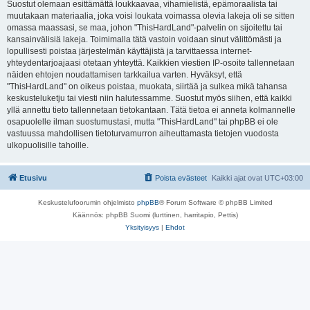
Suostut olemaan esittämättä loukkaavaa, vihamielistä, epämoraalista tai
muutakaan materiaalia, joka voisi loukata voimassa olevia lakeja oli se sitten
omassa maassasi, se maa, johon "ThisHardLand"-palvelin on sijoitettu tai
kansainvälisiä lakeja. Toimimalla tätä vastoin voidaan sinut välittömästi ja
lopullisesti poistaa järjestelmän käyttäjistä ja tarvittaessa internet-
yhteydentarjoajaasi otetaan yhteyttä. Kaikkien viestien IP-osoite tallennetaan
näiden ehtojen noudattamisen tarkkailua varten. Hyväksyt, että
"ThisHardLand" on oikeus poistaa, muokata, siirtää ja sulkea mikä tahansa
keskusteluketju tai viesti niin halutessamme. Suostut myös siihen, että kaikki
yllä annettu tieto tallennetaan tietokantaan. Tätä tietoa ei anneta kolmannelle
osapuolelle ilman suostumustasi, mutta "ThisHardLand" tai phpBB ei ole
vastuussa mahdollisen tietoturvamurron aiheuttamasta tietojen vuodosta
ulkopuolisille tahoille.
Etusivu
Poista evästeet
Kaikki ajat ovat
UTC+03:00
Keskustelufoorumin ohjelmisto
phpBB
® Forum Software © phpBB Limited
Käännös: phpBB Suomi (lurttinen, harritapio, Pettis)
Yksityisyys
|
Ehdot