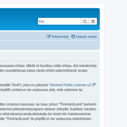
Etsi
Tarkennettu haku
Rekisteröidy
Kirjaudu sisään
uraavia ehtoja. Mikäli et hyväksy näitä ehtoja, älä rekisteröidy
n suositeltavaa lukea nämä ehdot säännöllisesti, koska
pBB Tiimit"), joka on julkaistu "
General Public License v2
"
phpBB Limited ei ole vastuussa siitä, mitä sallimme tai
 sitten omassa maassasi, se maa, johon "ThisHardLand"-palvelin
sa internet-yhteydentarjoajaasi otetaan yhteyttä. Kaikkien viestien
a mikä tahansa keskusteluketju tai viesti niin halutessamme.
 mutta "ThisHardLand" tai phpBB ei ole vastuussa mahdollisen