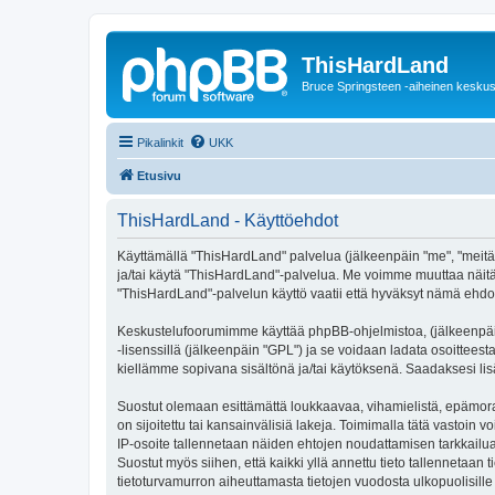
ThisHardLand
Bruce Springsteen -aiheinen keskus
Pikalinkit
UKK
Etusivu
ThisHardLand - Käyttöehdot
Käyttämällä "ThisHardLand" palvelua (jälkeenpäin "me", "meitä",
ja/tai käytä "ThisHardLand"-palvelua. Me voimme muuttaa näi
"ThisHardLand"-palvelun käyttö vaatii että hyväksyt nämä ehdot 
Keskustelufoorumimme käyttää phpBB-ohjelmistoa, (jälkeenpäin 
-lisenssillä (jälkeenpäin "GPL") ja se voidaan ladata osoitteest
kiellämme sopivana sisältönä ja/tai käytöksenä. Saadaksesi lis
Suostut olemaan esittämättä loukkaavaa, vihamielistä, epämoraa
on sijoitettu tai kansainvälisiä lakeja. Toimimalla tätä vastoin v
IP-osoite tallennetaan näiden ehtojen noudattamisen tarkkailua
Suostut myös siihen, että kaikki yllä annettu tieto tallennetaa
tietoturvamurron aiheuttamasta tietojen vuodosta ulkopuolisille 