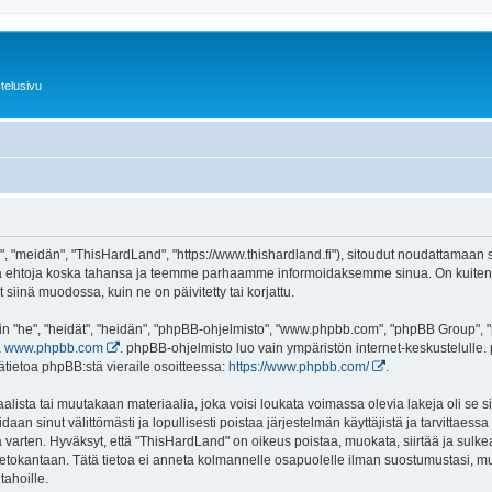
telusivu
 "meidän", "ThisHardLand", "https://www.thishardland.fi"), sitoudut noudattamaan se
tä ehtoja koska tahansa ja teemme parhaamme informoidaksemme sinua. On kuitenki
siinä muodossa, kuin ne on päivitetty tai korjattu.
"he", "heidät", "heidän", "phpBB-ohjelmisto", "www.phpbb.com", "phpBB Group", "ph
a
www.phpbb.com
. phpBB-ohjelmisto luo vain ympäristön internet-keskustelulle. 
ätietoa phpBB:stä vieraile osoitteessa:
https://www.phpbb.com/
.
lista tai muutakaan materiaalia, joka voisi loukata voimassa olevia lakeja oli se
oidaan sinut välittömästi ja lopullisesti poistaa järjestelmän käyttäjistä ja tarvittaes
 varten. Hyväksyt, että "ThisHardLand" on oikeus poistaa, muokata, siirtää ja sulke
n tietokantaan. Tätä tietoa ei anneta kolmannelle osapuolelle ilman suostumustasi,
tahoille.