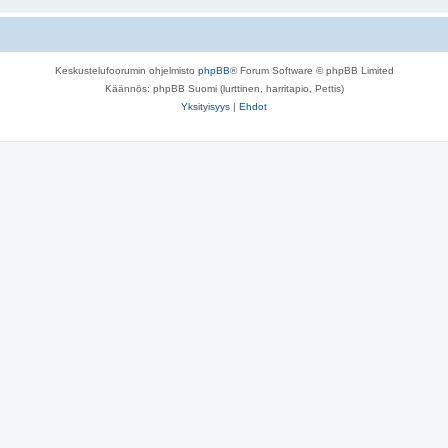
Keskustelufoorumin ohjelmisto
phpBB
® Forum Software © phpBB Limited
Käännös: phpBB Suomi (lurttinen, harritapio, Pettis)
Yksityisyys
|
Ehdot