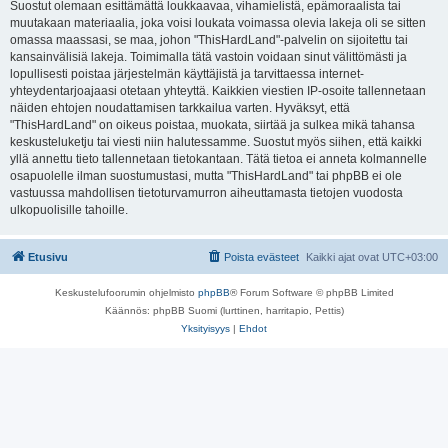
Suostut olemaan esittämättä loukkaavaa, vihamielistä, epämoraalista tai
muutakaan materiaalia, joka voisi loukata voimassa olevia lakeja oli se sitten
omassa maassasi, se maa, johon "ThisHardLand"-palvelin on sijoitettu tai
kansainvälisiä lakeja. Toimimalla tätä vastoin voidaan sinut välittömästi ja
lopullisesti poistaa järjestelmän käyttäjistä ja tarvittaessa internet-
yhteydentarjoajaasi otetaan yhteyttä. Kaikkien viestien IP-osoite tallennetaan
näiden ehtojen noudattamisen tarkkailua varten. Hyväksyt, että
"ThisHardLand" on oikeus poistaa, muokata, siirtää ja sulkea mikä tahansa
keskusteluketju tai viesti niin halutessamme. Suostut myös siihen, että kaikki
yllä annettu tieto tallennetaan tietokantaan. Tätä tietoa ei anneta kolmannelle
osapuolelle ilman suostumustasi, mutta "ThisHardLand" tai phpBB ei ole
vastuussa mahdollisen tietoturvamurron aiheuttamasta tietojen vuodosta
ulkopuolisille tahoille.
Etusivu
Poista evästeet
Kaikki ajat ovat
UTC+03:00
Keskustelufoorumin ohjelmisto
phpBB
® Forum Software © phpBB Limited
Käännös: phpBB Suomi (lurttinen, harritapio, Pettis)
Yksityisyys
|
Ehdot