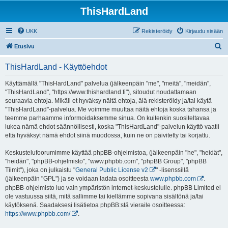
ThisHardLand
UKK
Rekisteröidy
Kirjaudu sisään
E
Etusivu
t
ThisHardLand - Käyttöehdot
s
i
Käyttämällä "ThisHardLand" palvelua (jälkeenpäin "me", "meitä", "meidän",
"ThisHardLand", "https://www.thishardland.fi"), sitoudut noudattamaan
seuraavia ehtoja. Mikäli et hyväksy näitä ehtoja, älä rekisteröidy ja/tai käytä
"ThisHardLand"-palvelua. Me voimme muuttaa näitä ehtoja koska tahansa ja
teemme parhaamme informoidaksemme sinua. On kuitenkin suositeltavaa
lukea nämä ehdot säännöllisesti, koska "ThisHardLand"-palvelun käyttö vaatii
että hyväksyt nämä ehdot siinä muodossa, kuin ne on päivitetty tai korjattu.
Keskustelufoorumimme käyttää phpBB-ohjelmistoa, (jälkeenpäin "he", "heidät",
"heidän", "phpBB-ohjelmisto", "www.phpbb.com", "phpBB Group", "phpBB
Tiimit"), joka on julkaistu "
General Public License v2
" -lisenssillä
(jälkeenpäin "GPL") ja se voidaan ladata osoitteesta
www.phpbb.com
.
phpBB-ohjelmisto luo vain ympäristön internet-keskustelulle. phpBB Limited ei
ole vastuussa siitä, mitä sallimme tai kiellämme sopivana sisältönä ja/tai
käytöksenä. Saadaksesi lisätietoa phpBB:stä vieraile osoitteessa:
https://www.phpbb.com/
.