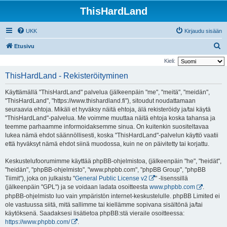
ThisHardLand
UKK
Kirjaudu sisään
E
Etusivu
t
Kieli:
s
ThisHardLand - Rekisteröityminen
i
Käyttämällä "ThisHardLand" palvelua (jälkeenpäin "me", "meitä", "meidän",
"ThisHardLand", "https://www.thishardland.fi"), sitoudut noudattamaan
seuraavia ehtoja. Mikäli et hyväksy näitä ehtoja, älä rekisteröidy ja/tai käytä
"ThisHardLand"-palvelua. Me voimme muuttaa näitä ehtoja koska tahansa ja
teemme parhaamme informoidaksemme sinua. On kuitenkin suositeltavaa
lukea nämä ehdot säännöllisesti, koska "ThisHardLand"-palvelun käyttö vaatii
että hyväksyt nämä ehdot siinä muodossa, kuin ne on päivitetty tai korjattu.
Keskustelufoorumimme käyttää phpBB-ohjelmistoa, (jälkeenpäin "he", "heidät",
"heidän", "phpBB-ohjelmisto", "www.phpbb.com", "phpBB Group", "phpBB
Tiimit"), joka on julkaistu "
General Public License v2
" -lisenssillä
(jälkeenpäin "GPL") ja se voidaan ladata osoitteesta
www.phpbb.com
.
phpBB-ohjelmisto luo vain ympäristön internet-keskustelulle. phpBB Limited ei
ole vastuussa siitä, mitä sallimme tai kiellämme sopivana sisältönä ja/tai
käytöksenä. Saadaksesi lisätietoa phpBB:stä vieraile osoitteessa:
https://www.phpbb.com/
.