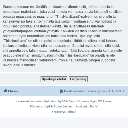
Suostut olemaan esittämättä loukkaavaa, vihamielistä, epämoraalista tai
muutakaan materiaalia, joka voisi loukata voimassa olevia lakeja oli se sitten
omassa maassasi, se maa, johon "ThisHardLand"-palvelin on sijoitettu tai
kansainvälisiä lakeja. Toimimalla tätä vastoin voidaan sinut välittömästi ja
lopullisesti poistaa järjestelmän käyttäjistä ja tarvittaessa internet-
yhteydentarjoajaasi otetaan yhteyttä. Kaikkien viestien IP-osoite tallennetaan
näiden ehtojen noudattamisen tarkkailua varten. Hyväksyt, että
"ThisHardLand" on oikeus poistaa, muokata, siirtää ja sulkea mikä tahansa
keskusteluketju tai viesti niin halutessamme. Suostut myös siihen, että kaikki
yllä annettu tieto tallennetaan tietokantaan. Tätä tietoa ei anneta kolmannelle
osapuolelle ilman suostumustasi, mutta "ThisHardLand" tai phpBB ei ole
vastuussa mahdollisen tietoturvamurron aiheuttamasta tietojen vuodosta
ulkopuolisille tahoille.
Etusivu
Poista evästeet
Kaikki ajat ovat
UTC+03:00
Keskustelufoorumin ohjelmisto
phpBB
® Forum Software © phpBB Limited
Käännös: phpBB Suomi (lurttinen, harritapio, Pettis)
Yksityisyys
|
Ehdot