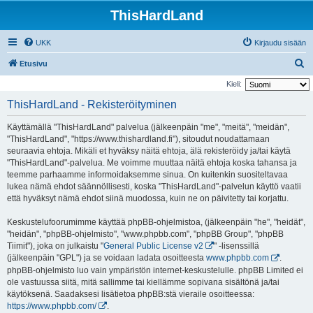
ThisHardLand
UKK
Kirjaudu sisään
E
Etusivu
t
Kieli:
s
ThisHardLand - Rekisteröityminen
i
Käyttämällä "ThisHardLand" palvelua (jälkeenpäin "me", "meitä", "meidän",
"ThisHardLand", "https://www.thishardland.fi"), sitoudut noudattamaan
seuraavia ehtoja. Mikäli et hyväksy näitä ehtoja, älä rekisteröidy ja/tai käytä
"ThisHardLand"-palvelua. Me voimme muuttaa näitä ehtoja koska tahansa ja
teemme parhaamme informoidaksemme sinua. On kuitenkin suositeltavaa
lukea nämä ehdot säännöllisesti, koska "ThisHardLand"-palvelun käyttö vaatii
että hyväksyt nämä ehdot siinä muodossa, kuin ne on päivitetty tai korjattu.
Keskustelufoorumimme käyttää phpBB-ohjelmistoa, (jälkeenpäin "he", "heidät",
"heidän", "phpBB-ohjelmisto", "www.phpbb.com", "phpBB Group", "phpBB
Tiimit"), joka on julkaistu "
General Public License v2
" -lisenssillä
(jälkeenpäin "GPL") ja se voidaan ladata osoitteesta
www.phpbb.com
.
phpBB-ohjelmisto luo vain ympäristön internet-keskustelulle. phpBB Limited ei
ole vastuussa siitä, mitä sallimme tai kiellämme sopivana sisältönä ja/tai
käytöksenä. Saadaksesi lisätietoa phpBB:stä vieraile osoitteessa:
https://www.phpbb.com/
.