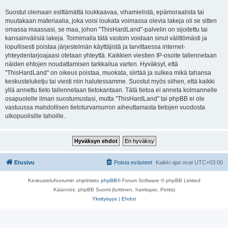
Suostut olemaan esittämättä loukkaavaa, vihamielistä, epämoraalista tai
muutakaan materiaalia, joka voisi loukata voimassa olevia lakeja oli se sitten
omassa maassasi, se maa, johon "ThisHardLand"-palvelin on sijoitettu tai
kansainvälisiä lakeja. Toimimalla tätä vastoin voidaan sinut välittömästi ja
lopullisesti poistaa järjestelmän käyttäjistä ja tarvittaessa internet-
yhteydentarjoajaasi otetaan yhteyttä. Kaikkien viestien IP-osoite tallennetaan
näiden ehtojen noudattamisen tarkkailua varten. Hyväksyt, että
"ThisHardLand" on oikeus poistaa, muokata, siirtää ja sulkea mikä tahansa
keskusteluketju tai viesti niin halutessamme. Suostut myös siihen, että kaikki
yllä annettu tieto tallennetaan tietokantaan. Tätä tietoa ei anneta kolmannelle
osapuolelle ilman suostumustasi, mutta "ThisHardLand" tai phpBB ei ole
vastuussa mahdollisen tietoturvamurron aiheuttamasta tietojen vuodosta
ulkopuolisille tahoille.
Etusivu
Poista evästeet
Kaikki ajat ovat
UTC+03:00
Keskustelufoorumin ohjelmisto
phpBB
® Forum Software © phpBB Limited
Käännös: phpBB Suomi (lurttinen, harritapio, Pettis)
Yksityisyys
|
Ehdot