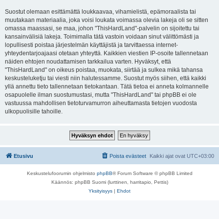
Suostut olemaan esittämättä loukkaavaa, vihamielistä, epämoraalista tai
muutakaan materiaalia, joka voisi loukata voimassa olevia lakeja oli se sitten
omassa maassasi, se maa, johon "ThisHardLand"-palvelin on sijoitettu tai
kansainvälisiä lakeja. Toimimalla tätä vastoin voidaan sinut välittömästi ja
lopullisesti poistaa järjestelmän käyttäjistä ja tarvittaessa internet-
yhteydentarjoajaasi otetaan yhteyttä. Kaikkien viestien IP-osoite tallennetaan
näiden ehtojen noudattamisen tarkkailua varten. Hyväksyt, että
"ThisHardLand" on oikeus poistaa, muokata, siirtää ja sulkea mikä tahansa
keskusteluketju tai viesti niin halutessamme. Suostut myös siihen, että kaikki
yllä annettu tieto tallennetaan tietokantaan. Tätä tietoa ei anneta kolmannelle
osapuolelle ilman suostumustasi, mutta "ThisHardLand" tai phpBB ei ole
vastuussa mahdollisen tietoturvamurron aiheuttamasta tietojen vuodosta
ulkopuolisille tahoille.
Etusivu
Poista evästeet
Kaikki ajat ovat
UTC+03:00
Keskustelufoorumin ohjelmisto
phpBB
® Forum Software © phpBB Limited
Käännös: phpBB Suomi (lurttinen, harritapio, Pettis)
Yksityisyys
|
Ehdot