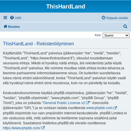
ThisHardLand
UKK
Kirjaudu sisään
E
Etusivu
t
Kieli:
s
ThisHardLand - Rekisteröityminen
i
Käyttämällä "ThisHardLand" palvelua (jälkeenpäin "me", "meitä", "meidän",
"ThisHardLand", "https://www.thishardland.fi"), sitoudut noudattamaan
seuraavia ehtoja. Mikäli et hyväksy näitä ehtoja, älä rekisteröidy ja/tai käytä
"ThisHardLand"-palvelua. Me voimme muuttaa näitä ehtoja koska tahansa ja
teemme parhaamme informoidaksemme sinua. On kuitenkin suositeltavaa
lukea nämä ehdot säännöllisesti, koska "ThisHardLand"-palvelun käyttö vaatii
että hyväksyt nämä ehdot siinä muodossa, kuin ne on päivitetty tai korjattu.
Keskustelufoorumimme käyttää phpBB-ohjelmistoa, (jälkeenpäin "he", "heidät",
"heidän", "phpBB-ohjelmisto", "www.phpbb.com", "phpBB Group", "phpBB
Tiimit"), joka on julkaistu "
General Public License v2
" -lisenssillä
(jälkeenpäin "GPL") ja se voidaan ladata osoitteesta
www.phpbb.com
.
phpBB-ohjelmisto luo vain ympäristön internet-keskustelulle. phpBB Limited ei
ole vastuussa siitä, mitä sallimme tai kiellämme sopivana sisältönä ja/tai
käytöksenä. Saadaksesi lisätietoa phpBB:stä vieraile osoitteessa:
https://www.phpbb.com/
.