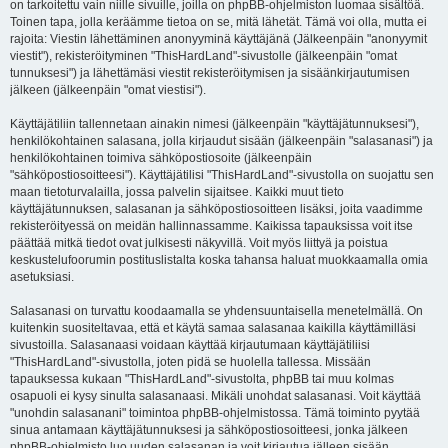
on tarkoitettu vain niille sivuille, joilla on phpBB-ohjelmiston luomaa sisältöä.
Toinen tapa, jolla keräämme tietoa on se, mitä lähetät. Tämä voi olla, mutta ei
rajoita: Viestin lähettäminen anonyyminä käyttäjänä (Jälkeenpäin "anonyymit
viestit"), rekisteröityminen "ThisHardLand"-sivustolle (jälkeenpäin "omat
tunnuksesi") ja lähettämäsi viestit rekisteröitymisen ja sisäänkirjautumisen
jälkeen (jälkeenpäin "omat viestisi").
Käyttäjätiliin tallennetaan ainakin nimesi (jälkeenpäin "käyttäjätunnuksesi"),
henkilökohtainen salasana, jolla kirjaudut sisään (jälkeenpäin "salasanasi") ja
henkilökohtainen toimiva sähköpostiosoite (jälkeenpäin
"sähköpostiosoitteesi"). Käyttäjätilisi "ThisHardLand"-sivustolla on suojattu sen
maan tietoturvalailla, jossa palvelin sijaitsee. Kaikki muut tieto
käyttäjätunnuksen, salasanan ja sähköpostiosoitteen lisäksi, joita vaadimme
rekisteröityessä on meidän hallinnassamme. Kaikissa tapauksissa voit itse
päättää mitkä tiedot ovat julkisesti näkyvillä. Voit myös liittyä ja poistua
keskustelufoorumin postituslistalta koska tahansa haluat muokkaamalla omia
asetuksiasi.
Salasanasi on turvattu koodaamalla se yhdensuuntaisella menetelmällä. On
kuitenkin suositeltavaa, että et käytä samaa salasanaa kaikilla käyttämilläsi
sivustoilla. Salasanaasi voidaan käyttää kirjautumaan käyttäjätiliisi
"ThisHardLand"-sivustolla, joten pidä se huolella tallessa. Missään
tapauksessa kukaan "ThisHardLand"-sivustolta, phpBB tai muu kolmas
osapuoli ei kysy sinulta salasanaasi. Mikäli unohdat salasanasi. Voit käyttää
"unohdin salasanani" toimintoa phpBB-ohjelmistossa. Tämä toiminto pyytää
sinua antamaan käyttäjätunnuksesi ja sähköpostiosoitteesi, jonka jälkeen
phpBB-ohjelmisto luo uuden salasanan ja voit kirjautua jälleen sisään.