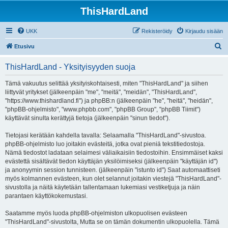
ThisHardLand
UKK
Rekisteröidy
Kirjaudu sisään
E
Etusivu
t
ThisHardLand - Yksityisyyden suoja
s
i
Tämä vakuutus selittää yksityiskohtaisesti, miten "ThisHardLand" ja siihen
liittyvät yritykset (jälkeenpäin "me", "meitä", "meidän", "ThisHardLand",
"https://www.thishardland.fi") ja phpBB:n (jälkeenpäin "he", "heitä", "heidän",
"phpBB-ohjelmisto", "www.phpbb.com", "phpBB Group", "phpBB Tiimit")
käyttävät sinulta kerättyjä tietoja (jälkeenpäin "sinun tiedot").
Tietojasi kerätään kahdella tavalla: Selaamalla "ThisHardLand"-sivustoa.
phpBB-ohjelmisto luo joitakin evästeitä, jotka ovat pieniä tekstitiedostoja.
Nämä tiedostot ladataan selaimesi väliaikaisiin tiedostoihin. Ensimmäiset kaksi
evästettä sisältävät tiedon käyttäjän yksilöimiseksi (jälkeenpäin "käyttäjän id")
ja anonyymin session tunnisteen. (jälkeenpäin "istunto id") Saat automaattiseti
myös kolmannen evästeen, kun olet selannut joitakin viestejä "ThisHardLand"-
sivustolla ja näitä käytetään tallentamaan lukemiasi vestiketjuja ja näin
parantaen käyttökokemustasi.
Saatamme myös luoda phpBB-ohjelmiston ulkopuolisen evästeen
"ThisHardLand"-sivustolta, Mutta se on tämän dokumentin ulkopuolella. Tämä