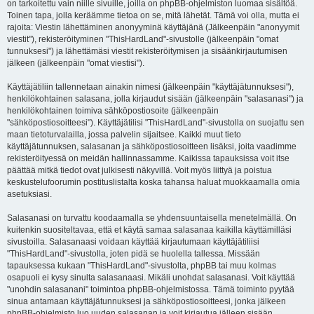
on tarkoitettu vain niille sivuille, joilla on phpBB-ohjelmiston luomaa sisältöä.
Toinen tapa, jolla keräämme tietoa on se, mitä lähetät. Tämä voi olla, mutta ei
rajoita: Viestin lähettäminen anonyyminä käyttäjänä (Jälkeenpäin "anonyymit
viestit"), rekisteröityminen "ThisHardLand"-sivustolle (jälkeenpäin "omat
tunnuksesi") ja lähettämäsi viestit rekisteröitymisen ja sisäänkirjautumisen
jälkeen (jälkeenpäin "omat viestisi").
Käyttäjätiliin tallennetaan ainakin nimesi (jälkeenpäin "käyttäjätunnuksesi"),
henkilökohtainen salasana, jolla kirjaudut sisään (jälkeenpäin "salasanasi") ja
henkilökohtainen toimiva sähköpostiosoite (jälkeenpäin
"sähköpostiosoitteesi"). Käyttäjätilisi "ThisHardLand"-sivustolla on suojattu sen
maan tietoturvalailla, jossa palvelin sijaitsee. Kaikki muut tieto
käyttäjätunnuksen, salasanan ja sähköpostiosoitteen lisäksi, joita vaadimme
rekisteröityessä on meidän hallinnassamme. Kaikissa tapauksissa voit itse
päättää mitkä tiedot ovat julkisesti näkyvillä. Voit myös liittyä ja poistua
keskustelufoorumin postituslistalta koska tahansa haluat muokkaamalla omia
asetuksiasi.
Salasanasi on turvattu koodaamalla se yhdensuuntaisella menetelmällä. On
kuitenkin suositeltavaa, että et käytä samaa salasanaa kaikilla käyttämilläsi
sivustoilla. Salasanaasi voidaan käyttää kirjautumaan käyttäjätiliisi
"ThisHardLand"-sivustolla, joten pidä se huolella tallessa. Missään
tapauksessa kukaan "ThisHardLand"-sivustolta, phpBB tai muu kolmas
osapuoli ei kysy sinulta salasanaasi. Mikäli unohdat salasanasi. Voit käyttää
"unohdin salasanani" toimintoa phpBB-ohjelmistossa. Tämä toiminto pyytää
sinua antamaan käyttäjätunnuksesi ja sähköpostiosoitteesi, jonka jälkeen
phpBB-ohjelmisto luo uuden salasanan ja voit kirjautua jälleen sisään.