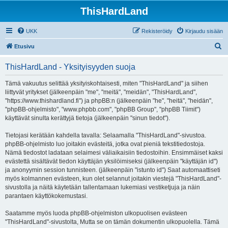
ThisHardLand
UKK
Rekisteröidy
Kirjaudu sisään
E
Etusivu
t
ThisHardLand - Yksityisyyden suoja
s
i
Tämä vakuutus selittää yksityiskohtaisesti, miten "ThisHardLand" ja siihen
liittyvät yritykset (jälkeenpäin "me", "meitä", "meidän", "ThisHardLand",
"https://www.thishardland.fi") ja phpBB:n (jälkeenpäin "he", "heitä", "heidän",
"phpBB-ohjelmisto", "www.phpbb.com", "phpBB Group", "phpBB Tiimit")
käyttävät sinulta kerättyjä tietoja (jälkeenpäin "sinun tiedot").
Tietojasi kerätään kahdella tavalla: Selaamalla "ThisHardLand"-sivustoa.
phpBB-ohjelmisto luo joitakin evästeitä, jotka ovat pieniä tekstitiedostoja.
Nämä tiedostot ladataan selaimesi väliaikaisiin tiedostoihin. Ensimmäiset kaksi
evästettä sisältävät tiedon käyttäjän yksilöimiseksi (jälkeenpäin "käyttäjän id")
ja anonyymin session tunnisteen. (jälkeenpäin "istunto id") Saat automaattiseti
myös kolmannen evästeen, kun olet selannut joitakin viestejä "ThisHardLand"-
sivustolla ja näitä käytetään tallentamaan lukemiasi vestiketjuja ja näin
parantaen käyttökokemustasi.
Saatamme myös luoda phpBB-ohjelmiston ulkopuolisen evästeen
"ThisHardLand"-sivustolta, Mutta se on tämän dokumentin ulkopuolella. Tämä