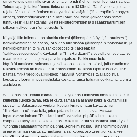
on tarkoitettu vain niille sivuille, joilla on phpBB-ohjelmiston luomaa sisältöä.
Toinen tapa, jolla keräämme tietoa on se, mitä lähetät. Tämä voi olla, mutta ei
rajoita: Viestin lähettäminen anonyyminä käyttäjänä (Jälkeenpäin "anonyymit
viestit"), rekisteröityminen "ThisHardLand"-sivustolle (jälkeenpäin "omat
tunnuksesi") ja lähettämäsi viestit rekisteröitymisen ja sisäänkirjautumisen
jälkeen (jälkeenpäin "omat viestisi").
Käyttäjätiliin tallennetaan ainakin nimesi (jälkeenpäin "käyttäjätunnuksesi"),
henkilökohtainen salasana, jolla kirjaudut sisään (jälkeenpäin "salasanasi") ja
henkilökohtainen toimiva sähköpostiosoite (jälkeenpäin
"sähköpostiosoitteesi"). Käyttäjätilisi "ThisHardLand"-sivustolla on suojattu sen
maan tietoturvalailla, jossa palvelin sijaitsee. Kaikki muut tieto
käyttäjätunnuksen, salasanan ja sähköpostiosoitteen lisäksi, joita vaadimme
rekisteröityessä on meidän hallinnassamme. Kaikissa tapauksissa voit itse
päättää mitkä tiedot ovat julkisesti näkyvillä. Voit myös liittyä ja poistua
keskustelufoorumin postituslistalta koska tahansa haluat muokkaamalla omia
asetuksiasi.
Salasanasi on turvattu koodaamalla se yhdensuuntaisella menetelmällä. On
kuitenkin suositeltavaa, että et käytä samaa salasanaa kaikilla käyttämilläsi
sivustoilla. Salasanaasi voidaan käyttää kirjautumaan käyttäjätiliisi
"ThisHardLand"-sivustolla, joten pidä se huolella tallessa. Missään
tapauksessa kukaan "ThisHardLand"-sivustolta, phpBB tai muu kolmas
osapuoli ei kysy sinulta salasanaasi. Mikäli unohdat salasanasi. Voit käyttää
"unohdin salasanani" toimintoa phpBB-ohjelmistossa. Tämä toiminto pyytää
sinua antamaan käyttäjätunnuksesi ja sähköpostiosoitteesi, jonka jälkeen
phpBB-ohjelmisto luo uuden salasanan ja voit kirjautua jälleen sisään.