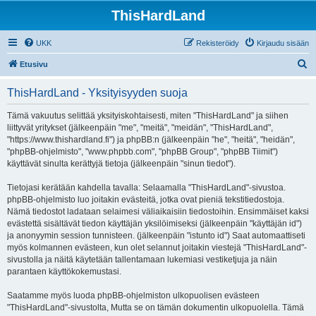
ThisHardLand
UKK
Rekisteröidy
Kirjaudu sisään
E
Etusivu
t
ThisHardLand - Yksityisyyden suoja
s
i
Tämä vakuutus selittää yksityiskohtaisesti, miten "ThisHardLand" ja siihen
liittyvät yritykset (jälkeenpäin "me", "meitä", "meidän", "ThisHardLand",
"https://www.thishardland.fi") ja phpBB:n (jälkeenpäin "he", "heitä", "heidän",
"phpBB-ohjelmisto", "www.phpbb.com", "phpBB Group", "phpBB Tiimit")
käyttävät sinulta kerättyjä tietoja (jälkeenpäin "sinun tiedot").
Tietojasi kerätään kahdella tavalla: Selaamalla "ThisHardLand"-sivustoa.
phpBB-ohjelmisto luo joitakin evästeitä, jotka ovat pieniä tekstitiedostoja.
Nämä tiedostot ladataan selaimesi väliaikaisiin tiedostoihin. Ensimmäiset kaksi
evästettä sisältävät tiedon käyttäjän yksilöimiseksi (jälkeenpäin "käyttäjän id")
ja anonyymin session tunnisteen. (jälkeenpäin "istunto id") Saat automaattiseti
myös kolmannen evästeen, kun olet selannut joitakin viestejä "ThisHardLand"-
sivustolla ja näitä käytetään tallentamaan lukemiasi vestiketjuja ja näin
parantaen käyttökokemustasi.
Saatamme myös luoda phpBB-ohjelmiston ulkopuolisen evästeen
"ThisHardLand"-sivustolta, Mutta se on tämän dokumentin ulkopuolella. Tämä