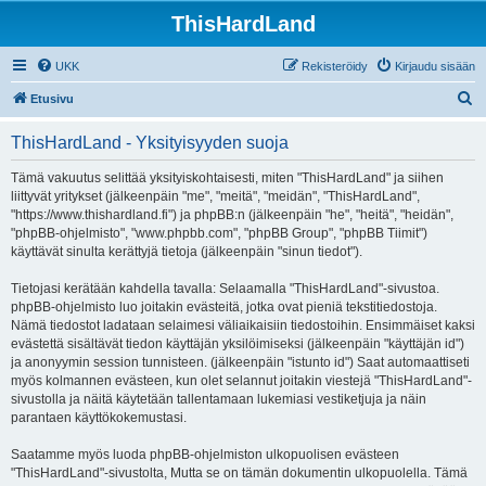
ThisHardLand
UKK
Rekisteröidy
Kirjaudu sisään
E
Etusivu
t
ThisHardLand - Yksityisyyden suoja
s
i
Tämä vakuutus selittää yksityiskohtaisesti, miten "ThisHardLand" ja siihen
liittyvät yritykset (jälkeenpäin "me", "meitä", "meidän", "ThisHardLand",
"https://www.thishardland.fi") ja phpBB:n (jälkeenpäin "he", "heitä", "heidän",
"phpBB-ohjelmisto", "www.phpbb.com", "phpBB Group", "phpBB Tiimit")
käyttävät sinulta kerättyjä tietoja (jälkeenpäin "sinun tiedot").
Tietojasi kerätään kahdella tavalla: Selaamalla "ThisHardLand"-sivustoa.
phpBB-ohjelmisto luo joitakin evästeitä, jotka ovat pieniä tekstitiedostoja.
Nämä tiedostot ladataan selaimesi väliaikaisiin tiedostoihin. Ensimmäiset kaksi
evästettä sisältävät tiedon käyttäjän yksilöimiseksi (jälkeenpäin "käyttäjän id")
ja anonyymin session tunnisteen. (jälkeenpäin "istunto id") Saat automaattiseti
myös kolmannen evästeen, kun olet selannut joitakin viestejä "ThisHardLand"-
sivustolla ja näitä käytetään tallentamaan lukemiasi vestiketjuja ja näin
parantaen käyttökokemustasi.
Saatamme myös luoda phpBB-ohjelmiston ulkopuolisen evästeen
"ThisHardLand"-sivustolta, Mutta se on tämän dokumentin ulkopuolella. Tämä