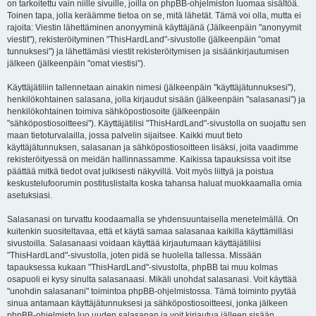
on tarkoitettu vain niille sivuille, joilla on phpBB-ohjelmiston luomaa sisältöä.
Toinen tapa, jolla keräämme tietoa on se, mitä lähetät. Tämä voi olla, mutta ei
rajoita: Viestin lähettäminen anonyyminä käyttäjänä (Jälkeenpäin "anonyymit
viestit"), rekisteröityminen "ThisHardLand"-sivustolle (jälkeenpäin "omat
tunnuksesi") ja lähettämäsi viestit rekisteröitymisen ja sisäänkirjautumisen
jälkeen (jälkeenpäin "omat viestisi").
Käyttäjätiliin tallennetaan ainakin nimesi (jälkeenpäin "käyttäjätunnuksesi"),
henkilökohtainen salasana, jolla kirjaudut sisään (jälkeenpäin "salasanasi") ja
henkilökohtainen toimiva sähköpostiosoite (jälkeenpäin
"sähköpostiosoitteesi"). Käyttäjätilisi "ThisHardLand"-sivustolla on suojattu sen
maan tietoturvalailla, jossa palvelin sijaitsee. Kaikki muut tieto
käyttäjätunnuksen, salasanan ja sähköpostiosoitteen lisäksi, joita vaadimme
rekisteröityessä on meidän hallinnassamme. Kaikissa tapauksissa voit itse
päättää mitkä tiedot ovat julkisesti näkyvillä. Voit myös liittyä ja poistua
keskustelufoorumin postituslistalta koska tahansa haluat muokkaamalla omia
asetuksiasi.
Salasanasi on turvattu koodaamalla se yhdensuuntaisella menetelmällä. On
kuitenkin suositeltavaa, että et käytä samaa salasanaa kaikilla käyttämilläsi
sivustoilla. Salasanaasi voidaan käyttää kirjautumaan käyttäjätiliisi
"ThisHardLand"-sivustolla, joten pidä se huolella tallessa. Missään
tapauksessa kukaan "ThisHardLand"-sivustolta, phpBB tai muu kolmas
osapuoli ei kysy sinulta salasanaasi. Mikäli unohdat salasanasi. Voit käyttää
"unohdin salasanani" toimintoa phpBB-ohjelmistossa. Tämä toiminto pyytää
sinua antamaan käyttäjätunnuksesi ja sähköpostiosoitteesi, jonka jälkeen
phpBB-ohjelmisto luo uuden salasanan ja voit kirjautua jälleen sisään.