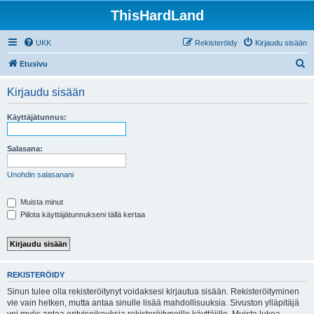
ThisHardLand
UKK
Rekisteröidy
Kirjaudu sisään
E
Etusivu
t
Kirjaudu sisään
s
i
Käyttäjätunnus:
Salasana:
Unohdin salasanani
Muista minut
Piilota käyttäjätunnukseni tällä kertaa
REKISTERÖIDY
Sinun tulee olla rekisteröitynyt voidaksesi kirjautua sisään. Rekisteröityminen
vie vain hetken, mutta antaa sinulle lisää mahdollisuuksia. Sivuston ylläpitäjä
voi myös antaa erityisoikeuksia rekisteröityneille käyttäjille. Muista lukea