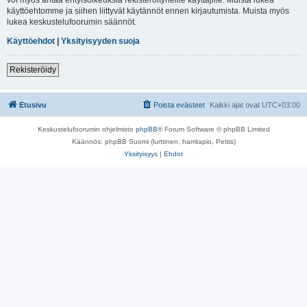
käyttöehtomme ja siihen liittyvät käytännöt ennen kirjautumista. Muista myös
lukea keskustelufoorumin säännöt.
Käyttöehdot
|
Yksityisyyden suoja
Rekisteröidy
Etusivu
Poista evästeet
Kaikki ajat ovat
UTC+03:00
Keskustelufoorumin ohjelmisto
phpBB
® Forum Software © phpBB Limited
Käännös: phpBB Suomi (lurttinen, harritapio, Pettis)
Yksityisyys
|
Ehdot