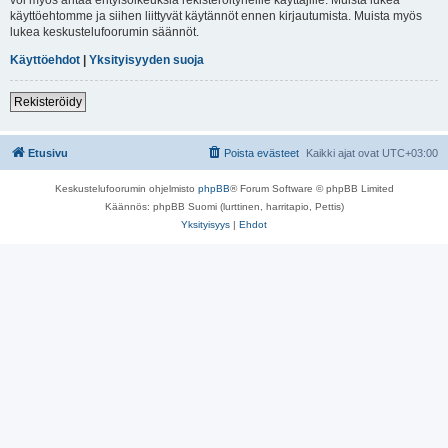
käyttöehtomme ja siihen liittyvät käytännöt ennen kirjautumista. Muista myös
lukea keskustelufoorumin säännöt.
Käyttöehdot
|
Yksityisyyden suoja
Rekisteröidy
Etusivu
Poista evästeet
Kaikki ajat ovat
UTC+03:00
Keskustelufoorumin ohjelmisto
phpBB
® Forum Software © phpBB Limited
Käännös: phpBB Suomi (lurttinen, harritapio, Pettis)
Yksityisyys
|
Ehdot