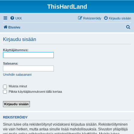
ThisHardLand
UKK
Rekisteröidy
Kirjaudu sisään
E
Etusivu
t
Kirjaudu sisään
s
i
Käyttäjätunnus:
Salasana:
Unohdin salasanani
Muista minut
Piilota käyttäjätunnukseni tällä kertaa
REKISTERÖIDY
Sinun tulee olla rekisteröitynyt voidaksesi kirjautua sisään. Rekisteröityminen
vie vain hetken, mutta antaa sinulle lisää mahdollisuuksia. Sivuston ylläpitäjä
voi myös antaa erityisoikeuksia rekisteröityneille käyttäjille. Muista lukea