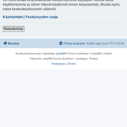
käyttöehtomme ja siihen liittyvät käytännöt ennen kirjautumista. Muista myös
lukea keskustelufoorumin säännöt.
Käyttöehdot
|
Yksityisyyden suoja
Rekisteröidy
Etusivu
Poista evästeet
Kaikki ajat ovat
UTC+03:00
Keskustelufoorumin ohjelmisto
phpBB
® Forum Software © phpBB Limited
Käännös: phpBB Suomi (lurttinen, harritapio, Pettis)
Yksityisyys
|
Ehdot