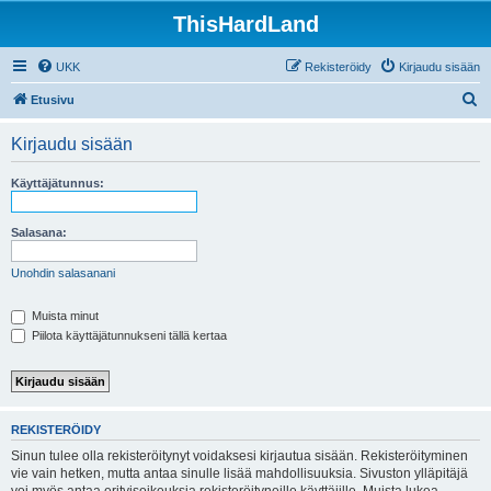
ThisHardLand
UKK
Rekisteröidy
Kirjaudu sisään
E
Etusivu
t
Kirjaudu sisään
s
i
Käyttäjätunnus:
Salasana:
Unohdin salasanani
Muista minut
Piilota käyttäjätunnukseni tällä kertaa
REKISTERÖIDY
Sinun tulee olla rekisteröitynyt voidaksesi kirjautua sisään. Rekisteröityminen
vie vain hetken, mutta antaa sinulle lisää mahdollisuuksia. Sivuston ylläpitäjä
voi myös antaa erityisoikeuksia rekisteröityneille käyttäjille. Muista lukea