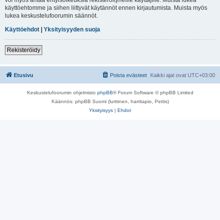
käyttöehtomme ja siihen liittyvät käytännöt ennen kirjautumista. Muista myös
lukea keskustelufoorumin säännöt.
Käyttöehdot
|
Yksityisyyden suoja
Rekisteröidy
Etusivu
Poista evästeet
Kaikki ajat ovat
UTC+03:00
Keskustelufoorumin ohjelmisto
phpBB
® Forum Software © phpBB Limited
Käännös: phpBB Suomi (lurttinen, harritapio, Pettis)
Yksityisyys
|
Ehdot