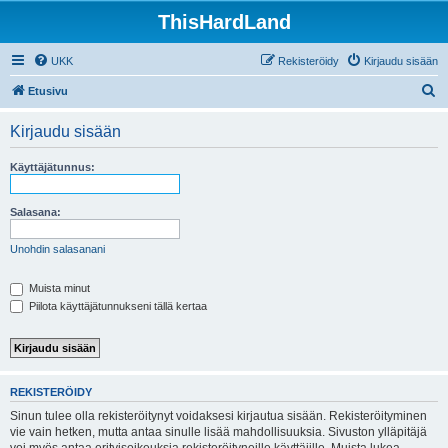
ThisHardLand
UKK
Rekisteröidy
Kirjaudu sisään
E
Etusivu
t
Kirjaudu sisään
s
i
Käyttäjätunnus:
Salasana:
Unohdin salasanani
Muista minut
Piilota käyttäjätunnukseni tällä kertaa
REKISTERÖIDY
Sinun tulee olla rekisteröitynyt voidaksesi kirjautua sisään. Rekisteröityminen
vie vain hetken, mutta antaa sinulle lisää mahdollisuuksia. Sivuston ylläpitäjä
voi myös antaa erityisoikeuksia rekisteröityneille käyttäjille. Muista lukea