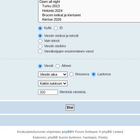
Kyllä
Ei
Viestin otsikot ja tekstit
Vain teksti
Viestin otsikko
Viestiketjujen ensimmäinen viesti
Viestit
Aiheet
Nouseva
Laskeva
Merkkiä viestistä.
Keskustelufoorumin ohjelmisto
phpBB
® Forum Software © phpBB Limited
Käännös: phpBB Suomi (lurttinen, harritapio, Pettis)