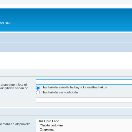
telusivu
anan eteen, jota ei
Hae kaikilla sanoilla tai käytä kirjoitettua hakua
 vain yhden sanan on
Hae kaikilla vaihtoehdoilla
tsemalla se alapuolelta.