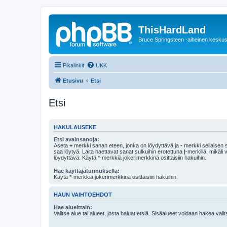
ThisHardLand
Bruce Springsteen -aiheinen keskus
Pikalinkit
UKK
Etusivu
Etsi
Etsi
HAKULAUSEKE
Etsi avainsanoja:
Aseta
+
merkki sanan eteen, jonka on löydyttävä ja
-
merkki sellaisen s
saa löytyä. Laita haettavat sanat sulkuihin erotettuna
|
-merkillä, mikäli
löydyttävä. Käytä *-merkkiä jokerimerkkinä osittaisiin hakuihin.
Hae käyttäjätunnuksella:
Käytä *-merkkiä jokerimerkkinä osittaisiin hakuihin.
HAUN VAIHTOEHDOT
Hae alueittain:
Valitse alue tai alueet, josta haluat etsiä. Sisäalueet voidaan hakea vali