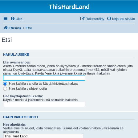
ThisHardLand
UKK
Rekisteröidy
Kirjaudu sisään
Etusivu
Etsi
Etsi
HAKULAUSEKE
Etsi avainsanoja:
Aseta
+
merkki sanan eteen, jonka on löydyttävä ja
-
merkki sellaisen sanan eteen, jota
ei saa löytyä. Laita haettavat sanat sulkuihin erotettuna
|
-merkillä, mikäli vain yhden
sanan on löydyttävä. Käytä *-merkkiä jokerimerkkinä osittaisiin hakuihin.
Hae kaikilla sanoilla tai käytä kirjoitettua hakua
Hae kaikilla vaihtoehdoilla
Hae käyttäjätunnuksella:
Käytä *-merkkiä jokerimerkkinä osittaisiin hakuihin.
HAUN VAIHTOEHDOT
Hae alueittain:
Valitse alue tai alueet, josta haluat etsiä. Sisäalueet voidaan hakea valitsemalla se
alapuolelta.