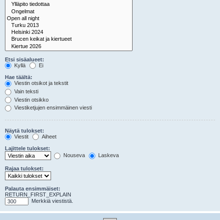
Etsi sisäalueet:
Kyllä
Ei
Hae täältä:
Viestin otsikot ja tekstit
Vain teksti
Viestin otsikko
Viestiketjujen ensimmäinen viesti
Näytä tulokset:
Viestit
Aiheet
Lajittele tulokset:
Nouseva
Laskeva
Rajaa tulokset:
Palauta ensimmäiset:
RETURN_FIRST_EXPLAIN
Merkkiä viestistä.